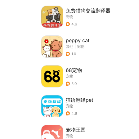
免费猫狗交流翻译器
宠物
4.6
peppy cat
其他
|
宠物
1.0
68宠物
宠物
5.0
猫语翻译pet
宠物
4.9
宠物王国
宠物