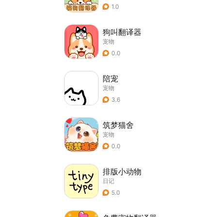
1.0
狗叫翻译器
宠物
0.0
陪宠
宠物
3.6
筑梦猫舍
宠物
0.0
排版小动物
日记
5.0