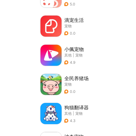
5.0
滴宠生活
宠物
0.0
小佩宠物
其他
|
宠物
4.9
全民养猪场
宠物
0.0
狗猫翻译器
其他
|
宠物
4.3