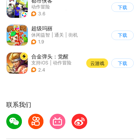
都市侠客
动作冒险
下载
|
第一人称射击
|
冒险
3.6
|
开放世界
超级玛丽
休闲益智
|
通关
|
街机
下载
|
儿童游戏
1.9
合金弹头：觉醒
支持iOS
|
动作冒险
云游戏
下载
|
射击
|
街机
2.4
联系我们