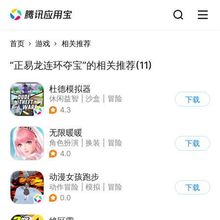
首页
游戏
相关推荐
“正易龙连环夺宝”的相关推荐(11)
杜德模拟器
休闲益智
|
沙盒
|
冒险
下载
|
写实
4.3
无限暖暖
角色扮演
|
换装
|
冒险
下载
|
开放世界
4.0
动漫女孩跑步
动作冒险
|
模拟
|
冒险
下载
|
动漫
0.0