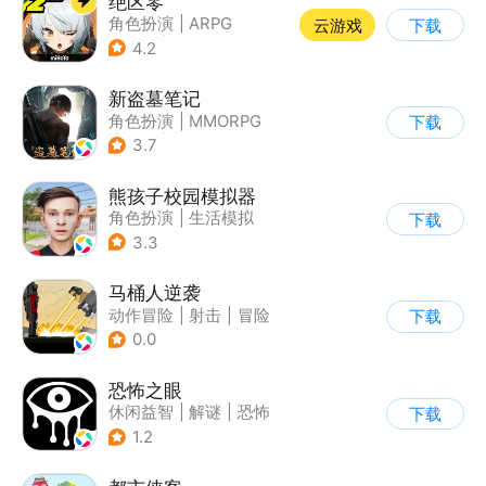
绝区零
角色扮演
|
ARPG
云游戏
下载
|
冒险
|
美少女
4.2
新盗墓笔记
角色扮演
|
MMORPG
下载
|
冒险
|
盗墓笔记
3.7
熊孩子校园模拟器
角色扮演
|
生活模拟
下载
|
写实
3.3
马桶人逆袭
动作冒险
|
射击
|
冒险
下载
|
像素风
0.0
恐怖之眼
休闲益智
|
解谜
|
恐怖
下载
|
单机
1.2