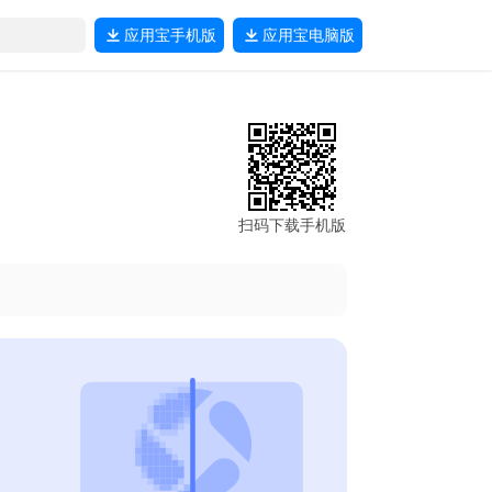
应用宝
手机版
应用宝
电脑版
扫码下载手机版