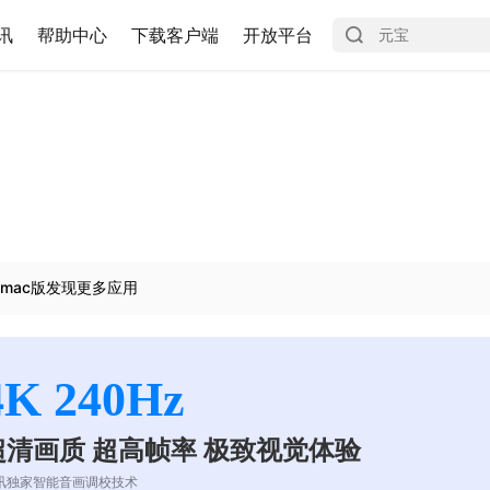
讯
帮助中心
下载客户端
开放平台
mac版发现更多应用
4K 240Hz
超清画质 超高帧率 极致视觉体验
讯独家智能音画调校技术