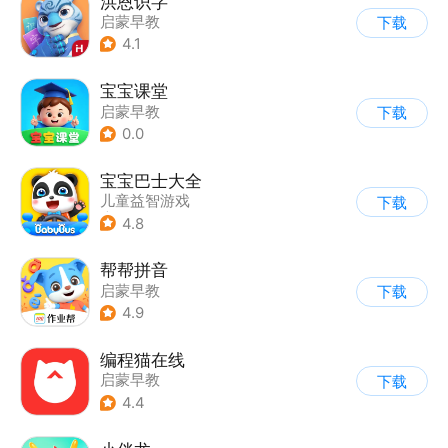
洪恩识字
启蒙早教
下载
4.1
宝宝课堂
启蒙早教
下载
0.0
宝宝巴士大全
儿童益智游戏
下载
|
启蒙早教
4.8
帮帮拼音
启蒙早教
下载
4.9
编程猫在线
启蒙早教
下载
4.4