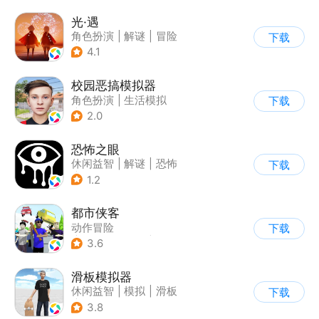
光·遇
角色扮演
|
解谜
|
冒险
下载
|
开放世界
4.1
校园恶搞模拟器
角色扮演
|
生活模拟
下载
|
写实
2.0
恐怖之眼
休闲益智
|
解谜
|
恐怖
下载
|
单机
1.2
都市侠客
动作冒险
下载
|
第一人称射击
|
冒险
3.6
|
开放世界
滑板模拟器
休闲益智
|
模拟
|
滑板
下载
|
卡通
3.8