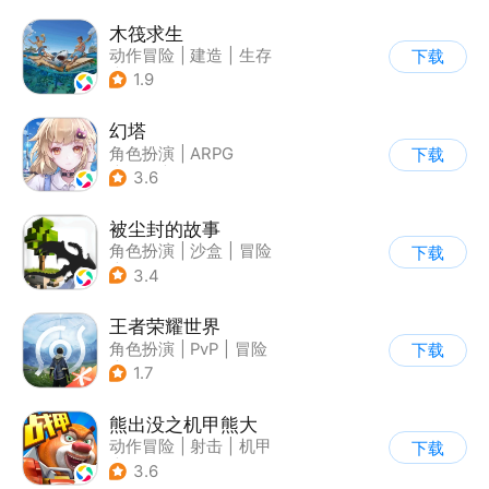
木筏求生
动作冒险
|
建造
|
生存
下载
|
写实
1.9
幻塔
角色扮演
|
ARPG
下载
|
奇幻
|
开放世界
3.6
被尘封的故事
角色扮演
|
沙盒
|
冒险
下载
|
开放世界
3.4
王者荣耀世界
角色扮演
|
PvP
|
冒险
下载
|
开放世界
1.7
熊出没之机甲熊大
动作冒险
|
射击
|
机甲
下载
|
熊出没
3.6