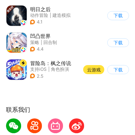
明日之后
动作冒险
|
建造模拟
下载
|
丧尸
|
明日之后
4.1
凹凸世界
策略
|
回合制
下载
|
动漫改编
|
凹凸世界
4.4
冒险岛：枫之传说
支持iOS
|
角色扮演
云游戏
下载
|
放置
|
冒险
2.5
联系我们