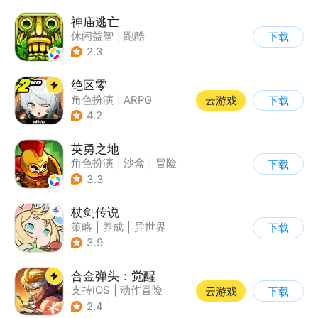
神庙逃亡
休闲益智
|
跑酷
下载
|
欧美风
|
创梦天地
2.3
绝区零
角色扮演
|
ARPG
云游戏
下载
|
冒险
|
美少女
4.2
英勇之地
角色扮演
|
沙盒
|
冒险
下载
|
steam游戏
3.3
杖剑传说
策略
|
养成
|
异世界
下载
|
二次元
3.9
合金弹头：觉醒
支持iOS
|
动作冒险
云游戏
下载
|
射击
|
街机
2.4