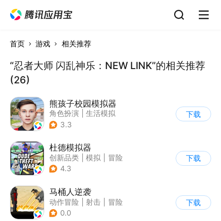
首页
游戏
相关推荐
“忍者大师 闪乱神乐：NEW LINK”的相关推荐
(26)
熊孩子校园模拟器
角色扮演
|
生活模拟
下载
|
写实
3.3
杜德模拟器
创新品类
|
模拟
|
冒险
下载
|
写实
4.3
马桶人逆袭
动作冒险
|
射击
|
冒险
下载
|
像素风
0.0