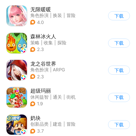
无限暖暖
角色扮演
|
换装
|
冒险
下载
|
开放世界
4.0
森林冰火人
策略
|
收集
|
探险
下载
|
儿童游戏
2.3
龙之谷世界
角色扮演
|
ARPG
下载
|
奇幻
|
开放世界
2.3
超级玛丽
休闲益智
|
通关
|
街机
下载
|
儿童游戏
1.9
奶块
创新品类
|
建造
|
冒险
下载
|
开放世界
3.7