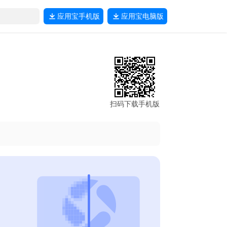
应用宝
手机版
应用宝
电脑版
扫码下载手机版