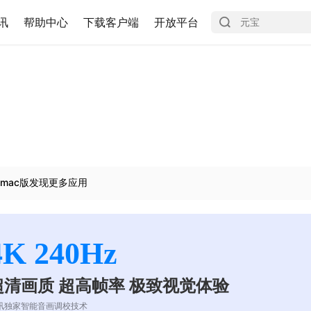
讯
帮助中心
下载客户端
开放平台
mac版发现更多应用
4K 240Hz
超清画质 超高帧率 极致视觉体验
讯独家智能音画调校技术