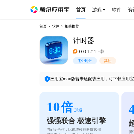
首页
游戏
软件
资
首页
软件
相关推荐
计时器
0.0
1211下载
闹钟时钟
其他
应用宝mac版暂未适配该应用，可下载应用宝
10
倍
加速
强强联合 极速引擎
与intel合作，比传统模拟器快10倍
腾