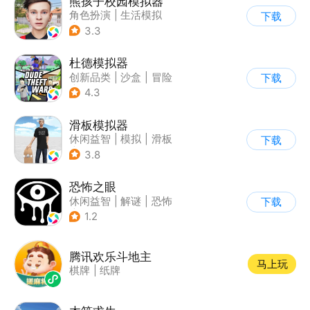
熊孩子校园模拟器
角色扮演
|
生活模拟
下载
|
写实
3.3
杜德模拟器
创新品类
|
沙盒
|
冒险
下载
|
写实
4.3
滑板模拟器
休闲益智
|
模拟
|
滑板
下载
|
卡通
3.8
恐怖之眼
休闲益智
|
解谜
|
恐怖
下载
|
单机
1.2
腾讯欢乐斗地主
马上玩
棋牌
|
纸牌