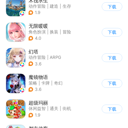
木筏求生
动作冒险
|
建造
|
生存
下载
|
写实
1.9
无限暖暖
角色扮演
|
换装
|
冒险
下载
|
开放世界
4.0
幻塔
动作冒险
|
ARPG
下载
|
奇幻
|
开放世界
3.6
魔镜物语
策略
|
卡牌
|
奇幻
下载
|
剧情
3.6
超级玛丽
休闲益智
|
通关
|
街机
下载
|
儿童游戏
1.9