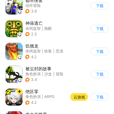
都市侠客
动作冒险
下载
|
第一人称射击
|
冒险
3.6
|
开放世界
神庙逃亡
休闲益智
|
跑酷
下载
|
欧美风
|
创梦天地
2.3
饥饿龙
休闲益智
|
收集
|
恐龙
下载
|
宠物
4.2
被尘封的故事
角色扮演
|
沙盒
|
冒险
下载
|
开放世界
3.4
绝区零
角色扮演
|
ARPG
云游戏
下载
|
冒险
|
美少女
4.2