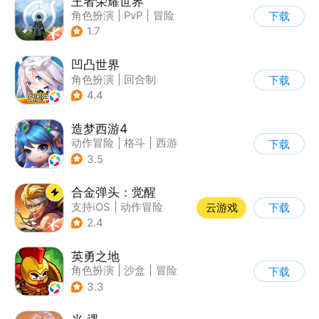
王者荣耀世界
角色扮演
|
PvP
|
冒险
下载
|
开放世界
1.7
凹凸世界
角色扮演
|
回合制
下载
|
动漫改编
|
凹凸世界
4.4
造梦西游4
动作冒险
|
格斗
|
西游
下载
|
横版过关
3.5
合金弹头：觉醒
支持iOS
|
动作冒险
云游戏
下载
|
射击
|
街机
2.4
英勇之地
角色扮演
|
沙盒
|
冒险
下载
|
steam游戏
3.3