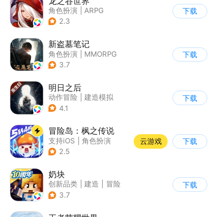
龙之谷世界
角色扮演
|
ARPG
下载
|
奇幻
|
开放世界
2.3
新盗墓笔记
角色扮演
|
MMORPG
下载
|
冒险
|
盗墓笔记
3.7
明日之后
动作冒险
|
建造模拟
下载
|
丧尸
|
明日之后
4.1
冒险岛：枫之传说
支持iOS
|
角色扮演
云游戏
下载
|
放置
|
冒险
2.5
奶块
创新品类
|
建造
|
冒险
下载
|
开放世界
3.7