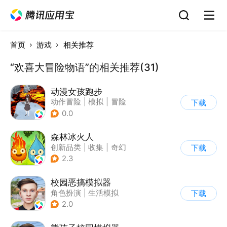
首页
游戏
相关推荐
“欢喜大冒险物语”的相关推荐(31)
动漫女孩跑步
动作冒险
|
模拟
|
冒险
下载
|
二次元
0.0
森林冰火人
创新品类
|
收集
|
奇幻
下载
|
儿童游戏
2.3
校园恶搞模拟器
角色扮演
|
生活模拟
下载
|
写实
2.0