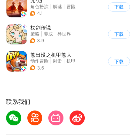
光·遇
角色扮演
|
解谜
|
冒险
下载
|
开放世界
4.1
杖剑传说
策略
|
养成
|
异世界
下载
|
二次元
3.9
熊出没之机甲熊大
动作冒险
|
射击
|
机甲
下载
|
熊出没
3.6
联系我们