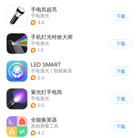
手电筒超亮
手电激光
下载
4.6
手机灯光特效大师
手电激光
下载
1.8
LED SMART
手电激光
|
智能家居
下载
5.0
紫光灯手电筒
手电激光
下载
0.0
全能换算器
其他测量工具
下载
|
手电激光
|
计数换算
4.2