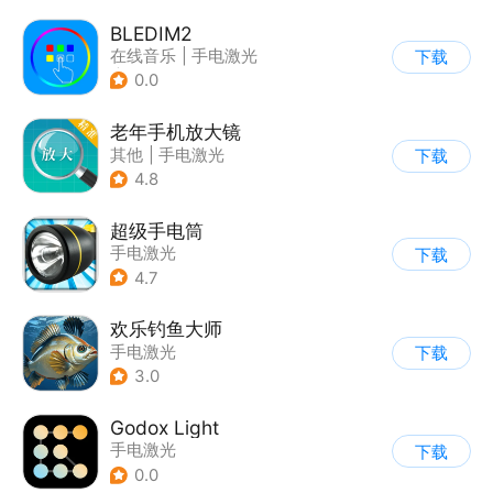
|
测距
BLEDIM2
在线音乐
|
手电激光
下载
|
智能家居
0.0
老年手机放大镜
其他
|
手电激光
下载
4.8
超级手电筒
手电激光
下载
4.7
欢乐钓鱼大师
手电激光
下载
3.0
Godox Light
手电激光
下载
0.0