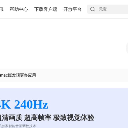
讯
帮助中心
下载客户端
开放平台
mac版发现更多应用
4K 240Hz
超清画质 超高帧率 极致视觉体验
讯独家智能音画调校技术