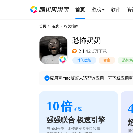
首页
游戏
软件
资
首页
游戏
相关推荐
恐怖奶奶
2.1
42.3万下载
休闲益智
密室
恐怖奶
应用宝mac版暂未适配该应用，可下载应用宝
10
倍
加速
强强联合 极速引擎
与intel合作，比传统模拟器快10倍
腾