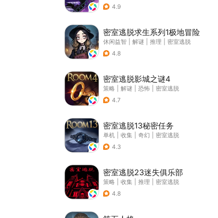
4.9
密室逃脱求生系列1极地冒险
休闲益智
|
解谜
|
推理
|
密室逃脱
4.8
密室逃脱影城之谜4
策略
|
解谜
|
恐怖
|
密室逃脱
4.7
密室逃脱13秘密任务
单机
|
收集
|
奇幻
|
密室逃脱
4.3
密室逃脱23迷失俱乐部
策略
|
收集
|
推理
|
密室逃脱
4.8