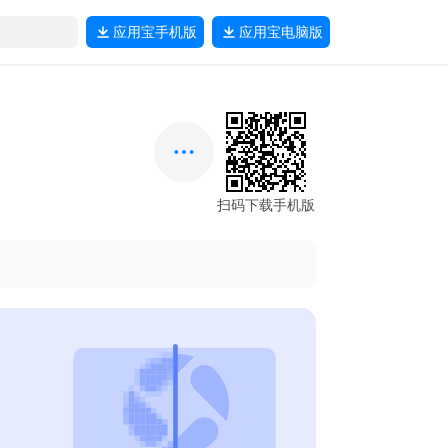
应用宝
手机版
应用宝
电脑版
扫码下载手机版