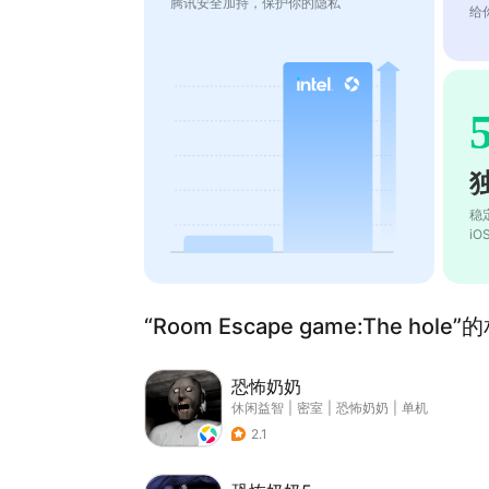
腾讯安全加持，保护你的隐私
给
稳
i
“Room Escape game:The hole
恐怖奶奶
休闲益智
|
密室
|
恐怖奶奶
|
单机
2.1