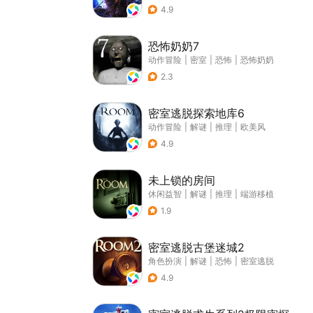
4.9
恐怖奶奶7
动作冒险
|
密室
|
恐怖
|
恐怖奶奶
2.3
密室逃脱探索地库6
动作冒险
|
解谜
|
推理
|
欧美风
4.9
未上锁的房间
休闲益智
|
解谜
|
推理
|
端游移植
1.9
密室逃脱古堡迷城2
角色扮演
|
解谜
|
恐怖
|
密室逃脱
4.9