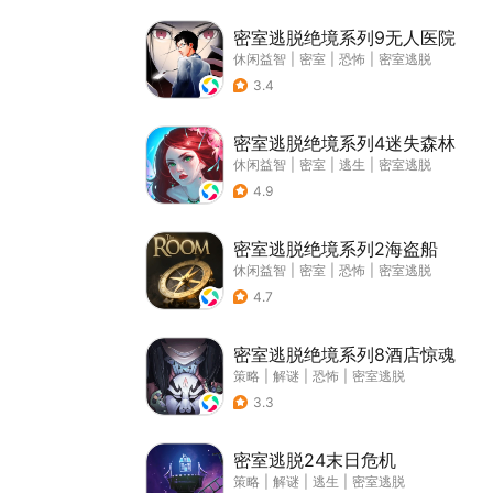
密室逃脱绝境系列9无人医院
休闲益智
|
密室
|
恐怖
|
密室逃脱
3.4
密室逃脱绝境系列4迷失森林
休闲益智
|
密室
|
逃生
|
密室逃脱
4.9
密室逃脱绝境系列2海盗船
休闲益智
|
密室
|
恐怖
|
密室逃脱
4.7
密室逃脱绝境系列8酒店惊魂
策略
|
解谜
|
恐怖
|
密室逃脱
3.3
密室逃脱24末日危机
策略
|
解谜
|
逃生
|
密室逃脱