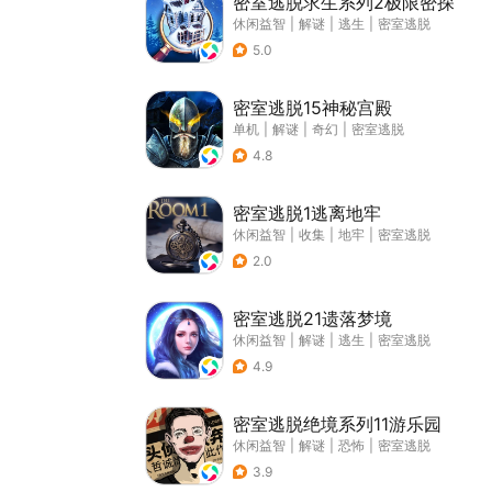
密室逃脱求生系列2极限密探
休闲益智
|
解谜
|
逃生
|
密室逃脱
5.0
密室逃脱15神秘宫殿
单机
|
解谜
|
奇幻
|
密室逃脱
4.8
密室逃脱1逃离地牢
休闲益智
|
收集
|
地牢
|
密室逃脱
2.0
密室逃脱21遗落梦境
休闲益智
|
解谜
|
逃生
|
密室逃脱
4.9
密室逃脱绝境系列11游乐园
休闲益智
|
解谜
|
恐怖
|
密室逃脱
3.9