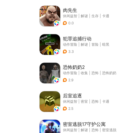
肉先生
休闲益智
|
解谜
|
生存
|
卡通
0.0
犯罪追捕行动
动作冒险
|
解谜
|
冒险
|
暗黑
3.3
恐怖奶奶2
动作冒险
|
收集
|
恐怖
|
恐怖奶奶
2.9
后室追逐
休闲益智
|
密室
|
恐怖
|
卡通
2.5
密室逃脱17守护公寓
休闲益智
|
解谜
|
恐怖
|
密室逃脱