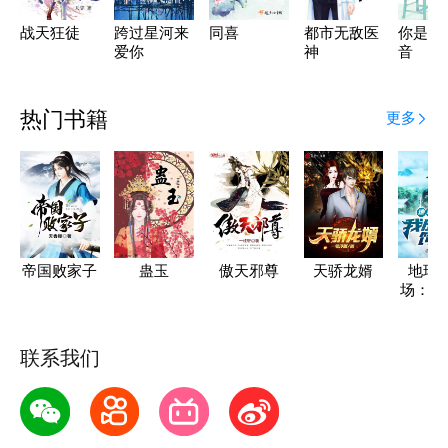
战天狂徒
跨过星河来
同喜
都市无敌医
你是我
爱你
神
音
热门书籍
更多
帝国败家子
蛊玉
傲天邪尊
天骄龙婿
地球
场：我
了饲
联系我们