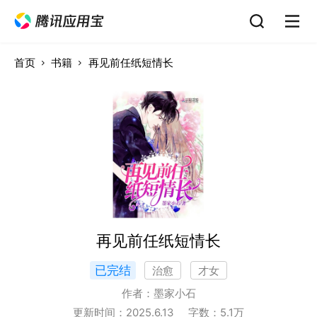
首页
书籍
再见前任纸短情长
再见前任纸短情长
已完结
治愈
才女
作者：
墨家小石
更新时间：
2025.6.13
字数：
5.1
万