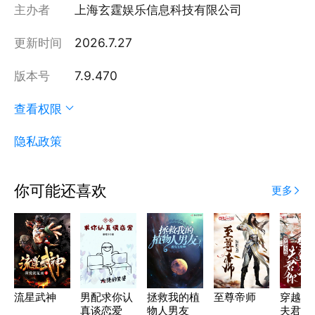
主办者
上海玄霆娱乐信息科技有限公司
更新时间
2026.7.27
版本号
7.9.470
查看权限
隐私政策
你可能还喜欢
更多
流星武神
男配求你认
拯救我的植
至尊帝师
穿越女
真谈恋爱
物人男友
夫君你