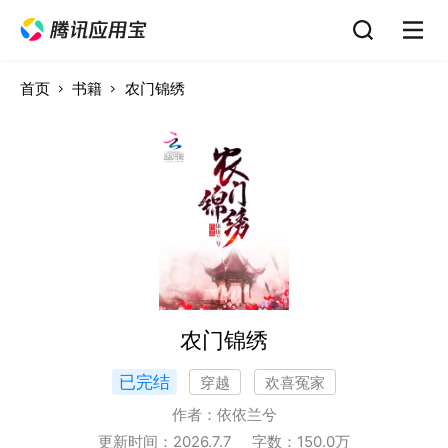
首页
书籍
农门锦绣
农门锦绣
已完结
穿越
欢喜冤家
作者：
依依兰兮
更新时间：
2026.7.7
字数：
150.0
万