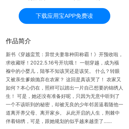
下载应用宝APP免费读
作品简介
新书《穿越蛮荒：异世夫妻靠种田称霸！》开预收啦，
求收藏呀！2022.5.16号开坑哦！ 一朝穿越，成为襁
褓中的小婴儿，陆筝不知该哭还是该笑。 什么？转眼
又被亲生爹娘抛弃在农家？ 这回是真该哭了！ 农家又
如何？本心仍在，照样可以踏出一片自己想要的锦绣人
生！ 可是，她还没有准备好呢，只因为无意中听到了
一个不该听到的秘密，却被无良的少年邻居逼着随他一
道离开养父母、离开家乡。 从此开启的人生，荆棘中
伴着锦绣，可是，跟她规划的似乎越来越歪了……