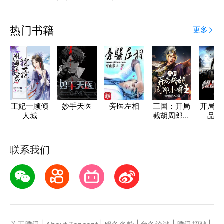
我了
热门书籍
更多
王妃一顾倾
妙手天医
旁医左相
三国：开局
开局获
人城
截胡周郎小
品神
霸王
联系我们