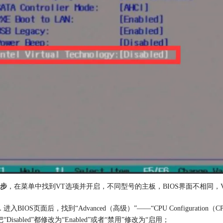
步
，在菜单中找到VT选项并开启，不同型号的主板，BIOS界面不相同，
. 
进入BIOS页面后，找到“Advanced（高级）”——“CPU Configurati
把“Disabled”都修改为“Enabled”或者“禁用”修改为“启用；