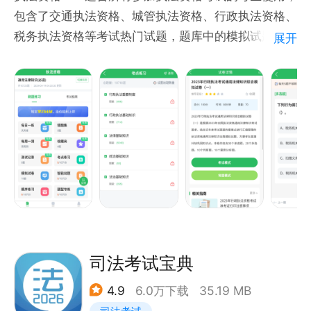
出品：英腾智库教育科技（北京）有限公司
包含了交通执法资格、城管执法资格、行政执法资格、
全国免费客服热线&amp;QQ：4007278800
税务执法资格等考试热门试题，题库中的模拟试题、考
展开
点练习、错题重做及测试评估等功能，可以帮大家全面
复习考试重点及难点知识内容，提高考试通过率。
执法资格APP的特点：
1、每日一练+每周一测：免费打卡练习，养成稳定刷
题节奏，拒绝摆烂
2、模拟试卷：全真机考模拟，限时答题、自动判分，
提前适应考场节奏
3、考点练习：按模块拆分考点，针对性突破薄弱项
4、智能出题：智能组卷，考点难点易错题逐个击破
5、错题集：自动整理错题，随时回顾重点，考前冲刺
更高效
司法考试宝典
6、多模式搜题：文字/语音/拍照/悬浮窗搜题，难题秒
4.9
6.0万下载
35.19 MB
解