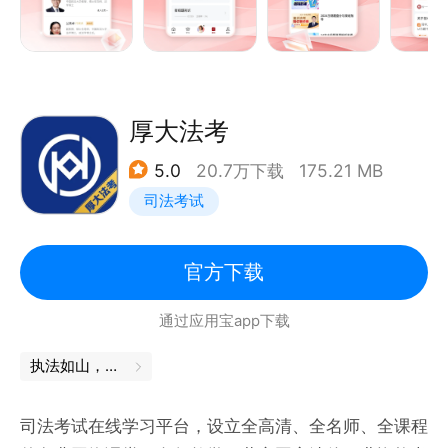
晓川、三国法-邹龙妹、商经知-李文涛等法学专家教
如果有任何意见或建议，请告诉我，我会为了你让自己
授。
变得更好！
【法考题库】
通过以下方式联系我们：
覆盖客观题8大科目和主观题7大科目，针对每个科目
微信：竹马APP
章节的专项练习, 掌握理解每个知识点；专属错题本，
厚大法考
微博：@竹马APP
练习的错题秒出答案解析，记录错题，重点掌握；
竹马APP：我的-设置-意见反馈
5.0
20.7万下载
175.21 MB
【历年考试真题】
司法考试
多套历年真题试卷免费练习！同时生成答题记录和错题
本。历年法考真题练习，模拟法考考试，掌握历年法考
知识侧重点，帮助您充分准备考试；
官方下载
【名师直播课】
通过应用宝app下载
来自中国政法大学名师的直播课程；根据学生的反馈和
需求进行调整，提供更加个性化的学习体验；针对不同
执法如山，舍我其谁
学科设置个性化的直播课程，克服考试难点；
【线上答疑社区】
司法考试在线学习平台，设立全高清、全名师、全课程
多位辅导老师随时在线答疑，针对性解决个性化问题，