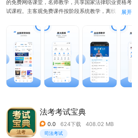
的免费网络课堂，名师教学，共享国家法律职业资格考
查阅其他学员的问题和答疑，轻松攻克学习难点。
试课程。主客观免费课件按阶段系统教学，离线下载随
展开
【AI法考助教】
时随地观看视频。
1.AI智能答疑，随时随地掌握法考基本常识和流程;
2.AI主观题批阅，帮助你更快速了解你的答题现状;
3.AI助教，你的专属AI老师，帮助你建设更好的学习、
心理状态。
【联系我们】
客服热线：010-58908130
法大法考APP：我的-意见反馈
法考考试宝典
0.0
624下载
408.02 MB
司法考试