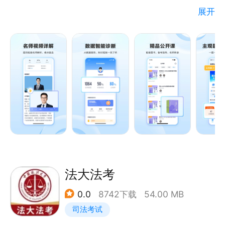
官方网站：www.fenbi.com
展开
客服电话：4008 536 100（周一至周五 10:00-
一、一款更懂你的刷题神器——高效提分快人一步
18:00）
收录逾十年法考/法硕考试真题，搭配技术流名师视频
解析，高效纠错，真实场景，适配考试大纲
章节练习，系统搭建备考框架
背诵小卡片，法硕考点，随时随地随心记
智能组卷，满足你的专属定制学习需求
主观题智能批阅，AI技术帮你阅卷
专属错题本，痛点难点各个击破
二、花式搜题 秒出解析
记得题号，随手搜
法大法考
忘记题号，拍照搜
0.0
8742下载
54.00 MB
海量题库，直击源头，助你乘风破浪冲关上岸；
司法考试