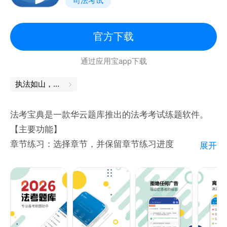
司法考试
7、智能统计：记录正确率、薄弱点，生成学习报告，
不盲目刷题
8、个性化学习规划：支持定制每日学习计划，告别拖
官方下载
延，稳步提升通过率
通过应用宝app下载
现在就下载执法资格APP，让备考更轻松，一次通关不
是梦！
执法如山，舍我其谁
法考宝典是一款华云题库推出的法考考试练题软件。
【主要功能】
章节练习：选择章节，并保留章节练习进度
展开
强化练习：将选择题、判断题、多项选择题进行分类练
习
随机练习：系统随机抽题进行练习
顺序练习：按题库顺序进行练习
错题练习：章节错题分布，重点练习