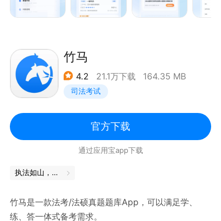
师共同编辑审核，专项练习，各个击破。
3 个性出题：根据目标考试的考点，考频，难度，智能
出题；记录用户练习情况，生成数据报告，预测考分。
4 练习详细解析：提供优质详细解析过程及解题思路，
竹马
快速诊断考点，全面掌握考点学习的方法。
4.2
21.1万下载
164.35 MB
5 在线直播课：全国名师直播课程，可实时参与互动，
司法考试
体验真实上课场景，课程无限次回放。
6 直播课离线下载：耗费流量少，高品质音质给您舒适
的体验。所有课程任意缓存，随时随地想看就看。
官方下载
通过应用宝app下载
关注我们
新浪微博：@粉笔公考教育 @粉笔教师招考
执法如山，舍我其谁
官方微信：粉笔公考（fenbigwy）；粉笔教师
竹马是一款法考/法硕真题题库App，可以满足学、
（fbteacher）
练、答一体式备考需求。