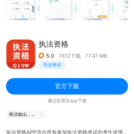
●答题解析，试题讨论，答错答对有专家帮忙解释，深
入掌握试题，还有百万考生精彩评论
实用功能
1自动汇总错题，汇总其它考生错题
执法资格
2智能评估阅卷，快速查看成绩
5.0
7812下载
77.41 MB
3收藏薄弱试题，随时排查重做
司法考试
4抽题组卷，模拟考场，积累实战经验
5掌上笔记，我的笔记，大家的笔记
6试题讨论精华，考生精选试题讨论，助力试题解惑
官方下载
通过应用宝app下载
学习方便省时
学习时间、地点不受限制，电脑、手机、平板、多终端
执法如山，舍我其谁
同步学习，任意切换使用。
执法资格APP适合所有参加执法资格考试的考生使用，