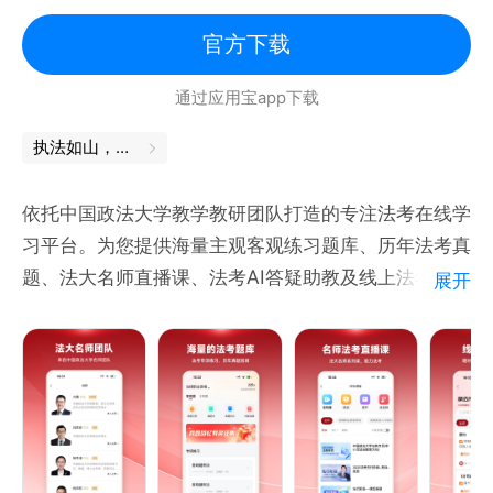
三、全方位 精析错题
技术流名师视频详解,真实场景,高效冲关
官方下载
法考法硕解题思路全面分享，理解领悟，一通百通；
通过应用宝app下载
四、大数据 学习报告
执法如山，舍我其谁
智能诊断，知识短板一目了然
实时排名，真实水平高下立现
依托中国政法大学教学教研团队打造的专注法考在线学
学习报告，提供高效复习建议
习平台。为您提供海量主观客观练习题库、历年法考真
题、法大名师直播课、法考AI答疑助教及线上法考答疑
展开
五.、听课做题 一站解决
社区，法大法考拥有近30年的法考辅导和培训经验，
在线直播课,名师互动，学习so easy~
均来自法大名师授课，全程督学。
法考法硕，课后问答，辅导团队陪你备考
【法大名师】
支持缓存、回放，不懂得地方反复看
法大法考的师资力量来自中国政法大学，具有丰富的法
考教学经验和实践经验。刑法-方鹏、刑诉-肖沛权、民
-----总有一种方式联系我-----
法-刘家安、民诉-杨秀清、行政法-兰燕卓、理论法-叶
如果你喜欢我，请给我满分好评，我会继续加油！