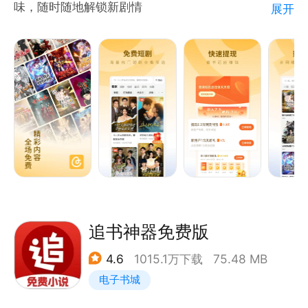
味，随时随地解锁新剧情
展开
【正版好书】都市爽文、悬疑惊悚、言情穿越、玄幻修
仙、武侠世界、出版读物...... 超全分类，尽情畅享
【操作简便】全新阅读体验，沉浸式感受书籍带来的乐
趣，随时随地切换不同阅读模式，自动阅读在线享不停
【优质音色】听书音色富有表现力，贴切感受人物情
节，通勤开车都能听，充实生活、丰富见识
追书神器免费版
4.6
1015.1万下载
75.48 MB
电子书城