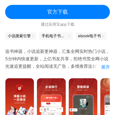
官方下载
通过应用宝app下载
小说搜索引擎
手机电子书下载
ebook电子书
追书神器，小说追新更神器，汇集全网实时热门小说，
5分钟内快速更新，上亿书友共享，拒绝书荒全网小说
光速追更提醒，全站阅读无广告，多维推荐送好书，更
展开
有集吐槽书评交友等多位一体的高能社区，超好用的网
文小说电子书追更神器！