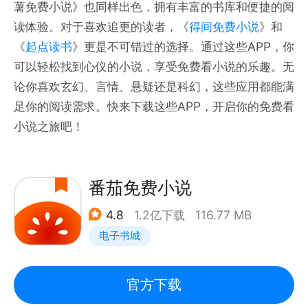
薯免费小说》也同样出色，拥有丰富的书库和便捷的阅
读体验。对于喜欢追更的读者，《
得间免费小说
》和
《
起点读书
》更是不可错过的选择。通过这些APP，你
可以轻松找到心仪的小说，享受免费看小说的乐趣。无
论你喜欢玄幻、言情、悬疑还是科幻，这些应用都能满
足你的阅读需求。快来下载这些APP，开启你的免费看
小说之旅吧！
番茄免费小说
4.8
1.2亿下载
116.77 MB
电子书城
官方下载