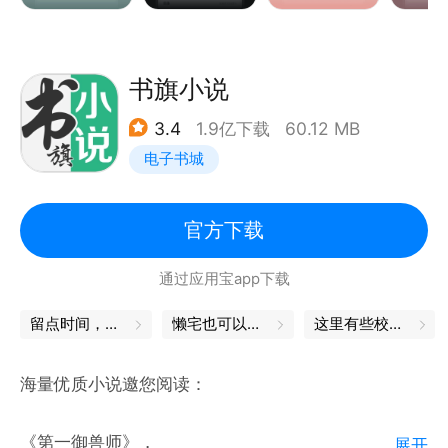
开细节。网友追问的“格林的后续”，上下2册完整呈
现。
《舅舅开门！我又捡凶兽回来啦》：惨了三年的可怜宝
书旗小说
宝一朝得知自己有五个舅舅，像是猛兽圈子里多了只毛
3.4
1.9亿下载
60.12 MB
茸茸的奶猫，从被人人欺负的小可怜成了团宠。只是漂
电子书城
亮宝宝喜欢在外面捡小动物回来养。舅舅们：你到底知
不知道自己捡回来的都是些什么东西啊！它们明明就是
一群凶兽！
官方下载
《人在诡异，但被开除人籍》：别人进副本求生存，她
通过应用宝app下载
进副本愁不够杀。诡异NPC见了想跑，BOSS被她当玩
具——这位玩家，似乎不太像活人。
留点时间，与自己独处
懒宅也可以很精致
这里有些校园秘笈，偷偷收下吧
海量优质小说邀您阅读：
《第一御兽师》，
展开