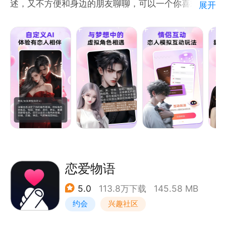
述，又不方便和身边的朋友聊聊，可以一个你喜欢的陪
展开
拍照姿势：轻松摆出完美姿势，告别拍照烦恼！
伴小天使倾诉，释放情绪
【更多功能】
探索更多惊喜功能，与TA一起记录爱情点滴，发现每
一个甜蜜瞬间。
恋爱物语
5.0
113.8万下载
145.58 MB
约会
兴趣社区