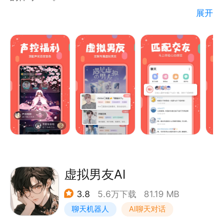
听，无论哪种聊天风格，找到你想约聊的Ta。
展开
【声控福利】
听说全网的声优大大们都在这里直播~ 阿杰、边江、柒
【游戏互动】
夜……谁也扛不住的百变音色请速来体验！
专为年轻人打造的个性化交友娱乐社区，轻松找到开心
玩伴；精彩互动小游戏【谁是卧底】【你画我猜】让你
【虚拟男友】
与好友快速破冰，消灭尬聊，急速升温。
哄睡、叫早、唱歌、聊天---克拉暖心直播间持续营业
中，快来定制你的专属虚拟男友吧！
【匹配交友】
青叔、少年、青年、公子音，无论哪款声音长在你的审
美点上，都能让你遇到心动的感觉！
虚拟男友AI
3.8
5.6万下载
81.19 MB
【礼物图鉴】
聊天机器人
AI聊天对话
两百余款绝美特效礼物，打造音画双绝的视听盛宴，快