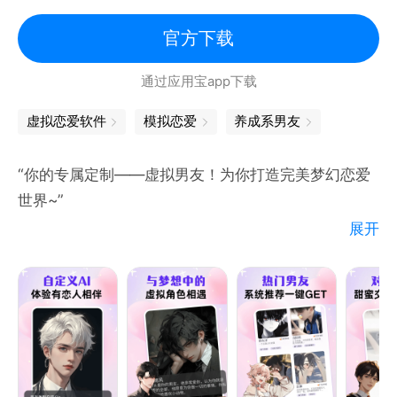
来点亮你的克拉礼物图鉴吧！
官方下载
联系我们
通过应用宝app下载
微博：克拉克拉APP
微信：克拉克拉星球
虚拟恋爱软件
模拟恋爱
养成系男友
官网：http://www.hongdoufm.com
“你的专属定制——虚拟男友！为你打造完美梦幻恋爱
世界~”
展开
你可以根据自己的性格和星座精准匹配个性迥异的男友
类型！无论是温柔浪漫还是阳光帅气，全部由你决定！
虚拟男友会在你的身边给你无尽的甜蜜心动，无论日夜
他都会陪伴你度过。