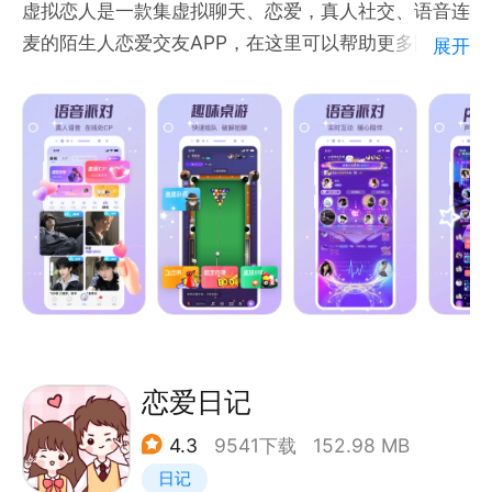
虚拟恋人是一款集虚拟聊天、恋爱，真人社交、语音连
麦的陌生人恋爱交友APP，在这里可以帮助更多陌陌生
展开
单身朋友脱单、牵手、恋爱、找对象、处cp、语音聊
天交友，系统自动匹配男女恋人，或在大厅发送恋爱滴
滴、cpdd请求，直至找到陪伴你的人，快来体验一场
虚拟恋爱吧！
软件特点
【精彩房间】K歌大比拼、虚拟相亲、才艺展示、实时
聊天，丰富的房间玩法震撼上线，总有一款适合你！
【壕礼不断】拿到手软的福利红包，彰显身份的装备等
级，壕礼纷飞，助你约会有缘的灵魂CP搭子！
【游戏互动】飞行棋、桌球比赛、数字炸弹等各种各样
语音连麦桌游，一键在线匹配陪玩搭子，拒绝无聊，上
恋爱日记
演你的欢乐场，遇见你的挚爱！
4.3
9541下载
152.98 MB
【家族娱乐】喜欢温情满满的氛围？独霸大厅展现自
日记
己，家族上阵和你一起娱乐八卦，鱼声音好听的TA来