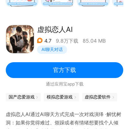
云宝：与TA一起培养专属“云宝宝”，见证爱情的成长
与陪伴～
你画我猜：猜画猜出爱，让你们的恋爱更有趣！
【恋爱守护】
虚拟恋人AI
用机记录：随时了解TA的动态，连接心与心的每个瞬
4.7
9.8万下载
85.04 MB
间！
AI聊天对话
姨妈助手：精准记录生理期，守护她的健康每一天～
共享日程：与TA同步每一天，增进彼此亲密感与信
任！
官方下载
情侣闹钟：异地恋也要和TA说早安晚安！
通过应用宝app下载
【互动记录】
纪念日：记录每个特别的瞬间，让爱情的纪念日永远温
国产恋爱游戏
模拟恋爱游戏
虚拟恋爱软件
暖心间！
心情日记：两人的专属心情日记，分享彼此的喜怒哀
虚拟恋人AI通过AI聊天方式完成一次对戏演绎 ·解忧树
乐！
洞：如果你觉得难过、烦躁或者有情绪想要找个人倾
开罚单：情侣趣味罚单，轻松化解生活中的小摩擦～