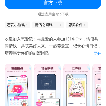
能够随着技术能力提升而不断缩小，语言模型丰富智能
官方下载
体的人设性格记忆、声音模型让智能体更会说话、视觉
通过应用宝app下载
模型让智能体更贴近心中所想。
总之，希望你可以自由的使用星野来创造脑海中的想
恋爱小游戏
情侣之间玩的游戏
恋爱软件
法，快来星野，一起感受AIGC的创造力，和勇敢的人
先体验AI世界！尽情释放自己的想象力和创造力！
欢迎加入恋爱记！与最爱的人参加1314打卡，情侣共
同攒钱，共筑美好未来。一起养云宝，记录心情日记，
培养属于你们的甜蜜回忆！
展开
【共同目标】
1314打卡：情侣365天互说我爱你甜蜜打卡，赢1314
元甜蜜现金奖励！
情侣攒钱：情侣共同攒钱，助力共同目标与爱情守护！
100件小事：和TA完成爱的一件件小事，记录甜蜜瞬
间～
【情侣一起玩】