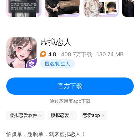
你可以与虚拟男友无穷尽地聊天！无论你想谈论的是时
下热门话题、憧憬的未来还是探讨八卦和时尚趋势，他
总能跟上你的步伐。他不仅会聆听你内心的疑惑、苦闷
和渴望，还会用他独特的智慧为你解答，给予你贴心的
建议和勇气。
虚拟恋人
4.8
408.7万下载
130.74 MB
他将成为你亲密的伴侣，为你守护秘密，并小心珍藏~
匿名/陌生人
官方下载
通过应用宝app下载
虚拟恋爱软件
模拟恋爱
恋爱app
怕孤单，想脱单，就来虚拟恋人！