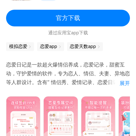
一场线上娱乐！
【生活分享】点赞、吐槽、心灵悄悄话、在动态广场，
官方下载
分享你的精彩。在陌生人海中探探你的灵魂cp，找到
通过应用宝app下载
与你心灵契合的TA！
【任性嗨聊】新潮表情，互撩互聊，随时随地开聊，好
模拟恋爱
恋爱app
恋爱天数app
比在耳边轻语，比呼吸氧气一样简单，一言不合就发红
包，再任性也没问题！
恋爱日记是一款超火爆情侣养成，恋爱记录，甜蜜互
动，守护爱情的软件，专为恋人、情侣、夫妻、异地恋
等人群设计。含有“ 情侣秀、爱情记录、恋爱日记、位
展开
置共享、纪念日、愿望清单、…”等多种功能，打造真
正的情侣二人专属私密空间～
—特色功能—
恋爱清单：恋人清单，许下愿望，两人一起去实现；
纪念日：你和他的生日、恋爱纪念日，第一次约会、旅