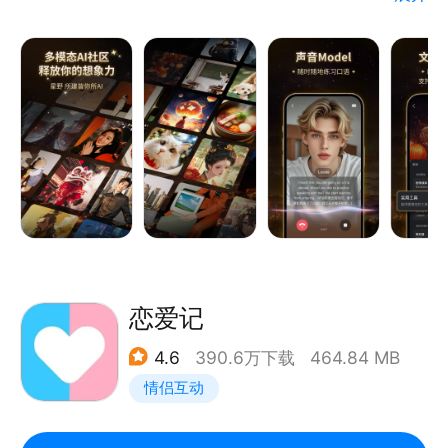
娱乐、工作、学习的每一天。这些智能体拥有极高的自
由度，可以成为你在平行世界的AI伙伴，是无所不知的
百事通，或是你故事中的虚拟角色。只要你有创意，
TA们就能由你创造，与你共同成长。
丰富选择：数百万款由用户创建的智能体，在首页推荐
中随机遇见，就像现实生活中遇到形形色色的人事物，
总有一款是你感兴趣的。
高质量创建：简单描述即可自由定制AI智能体的「形
象、声音、人设、技能」，还可以和更多AIGC兴趣用
户互动，共同构建丰富有趣的智能体内容社区。
恋爱记
沉浸交互：多重交互方式，越交互越懂你，满足你对智
4.6
390.6万下载
464.84 MB
能体的应用需求
情侣互动
我们在努力通过模型能力的提升，让想象与现实的差距