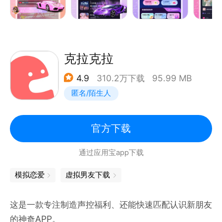
播在线组CP。
【语音动态】
用声音表述内心，遇见更懂你的陌声人，超高质量连麦
克拉克拉
语音，心动的TA说hello，诉说私密真心话，找到温暖
4.9
310.2万下载
95.99 MB
的灵魂伴侣。
匿名/陌生人
【语聊房间】
K歌，扩列，电竞，踢保，相亲海量娱乐派对，随时随
官方下载
地多人语音连麦畅聊，拍卖房、相亲房、聊天房、情侣
通过应用宝app下载
房、K歌房等的个性房间，等你来参与。
模拟恋爱
虚拟男友下载
【暖心电台】
深夜情感暖心电台，讲述动听的情感故事，还有段子手
这是一款专注制造声控福利、还能快速匹配认识新朋友
讲段子，为你读文。每天话题不重样，语音主题随你
的神奇APP。