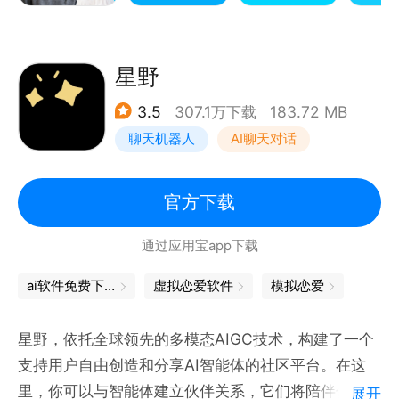
近女神等你邂逅。
小宇宙：专属你的私人朋友圈，留言互动，想说就说。
马上聊：真心话闪聊，实时匹配，文字语音视频模式随
星野
心切换。
3.5
307.1万下载
183.72 MB
聊天机器人
AI聊天对话
【其他功能】
音波：热歌、朗诵、方言大比拼。
官方下载
通过应用宝app下载
ai软件免费下载
虚拟恋爱软件
模拟恋爱
星野，依托全球领先的多模态AIGC技术，构建了一个
支持用户自由创造和分享AI智能体的社区平台。在这
里，你可以与智能体建立伙伴关系，它们将陪伴你度过
展开