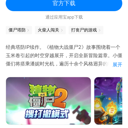
官方下载
通过应用宝app下载
僵尸塔防
火柴人闯关
打丧尸的游戏
经典塔防IP续作。《植物大战僵尸2》故事围绕着一个
玉米卷引起的时空穿越展开，开启全新冒险篇章。小僵
僵们将搭乘潘妮时光机，遍历十余个风格迥异的时空地
展开
图，纵横古今中外，在不同风土人情中，遭遇各具特色
的僵尸族群，与邪恶僵尸博士展开跨时空智斗。
游戏沿袭经典塔防内核，创新加入能量豆大招、神器道
具、植物养成等丰富机制，近300款玩法各异的植物，
为冒险注入无限活力。同时集成双人对决、无尽挑战、
创意庭院等多元模式，兼顾策略性与趣味性，让每一位
小僵僵都能在畅快博弈中，享受奇妙的时空之旅。