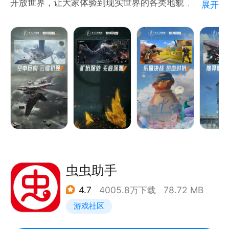
开放世界，让大家体验到现实世界的各类地貌，在极端
展开
天气中求生。玩家需要密切关注自己的饥饿状态、体
型、精力、健康、水分乃至情绪，拟真的环境变化会对
人体指标产生实时影响；也需要勇敢地探索这块大陆，
学会制造工具、掌握各种武器、建造庇护所营地、寻找
生存伙伴，努力生存下去！
虫虫助手
4.7
4005.8万下载
78.72 MB
游戏社区