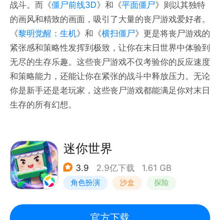
战斗。而《
僵尸前线3D
》和《
平面僵尸
》则以其独特
的画风和精致的画面，吸引了大量的丧尸游戏爱好者。
《
黎明觉醒：生机
》和《
横扫僵尸
》更是将丧尸游戏的
紧张感和策略性发挥到极致，让你在末日世界中体验到
无尽的生存乐趣。这些丧尸游戏不仅考验你的反应速度
和策略能力，还能让你在紧张的战斗中释放压力。无论
你是新手还是老玩家，这些丧尸游戏都能满足你对末日
生存的所有幻想。
迷你世界
3.9
2.9亿下载
1.61 GB
角色扮演
沙盒
探险
我的世界
官方下载