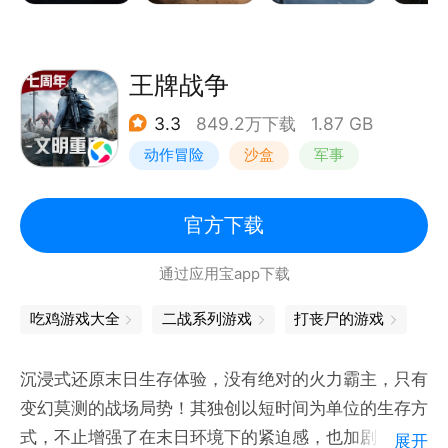
唯一能做的，是在绝境中保持清醒，攥紧手中最后一点
希望。活着本身，就是对这个废土最有力的回应。
【一人一狗，利用一切资源活下去】
王牌战争
感染者盘踞的死城、坍塌沉寂的矿脉、瘴雾吞没的沼
3.3
849.2万下载
1.87 GB
泽、风雪肆虐的高地……一人一狗踏入废土大世界，搜
动作冒险
沙盒
军事
刮一切尚可利用的生存资源。
采集、狩猎，升起黑暗中微弱的火光；研制药剂、锻造
开放世界
武器，在极度匮乏中创造可能。幸存者所有的努力都指
官方下载
向同一个目的，活下去。
通过应用宝app下载
【众生百态，与千万幸存者相遇在废土】
废土之上，幸存者各有各的活法——有人愿意用食物换
吃鸡游戏大全
二战系列游戏
打丧尸的游戏
故事，有人却在暗处盯着你背包里最后一梭子弹。
提防，还是信任？争抢，还是互助？每一次相遇，都是
沉浸式还原末日生存体验，没有绝对的火力霸主，只有
一道没有正确答案的开放题。
变幻莫测的战场局势！其独创以短时间为单位的生存方
式，不止增强了在末日环境下的紧迫感，也加剧了玩家
展开