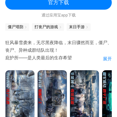
官方下载
通过应用宝app下载
僵尸塔防
打丧尸的游戏
末日手游
狂风暴雪袭来，无尽黑夜降临，末日骤然而至，僵尸、
丧尸、异种成群结队出现！
庇护所——是人类最后的生存希望
展开
战丧尸——是人类目前的唯一目标
在这冰与火的末日世界，如何活下去是永恒的主题！
作为末日世界的主角，你需要耐心去成长，需要勇气去
战斗，需要智慧去决策！
在踏足末日世界之前不妨先看看这本《末日生存指南
4202版》！