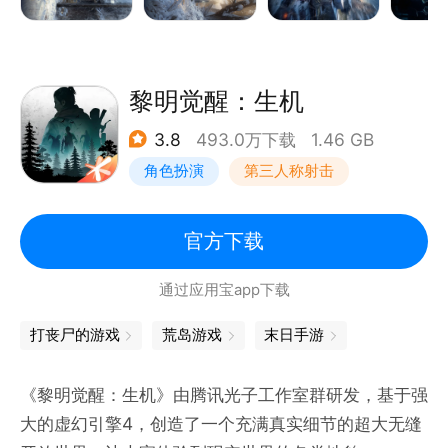
警告：耐心阅读能让您在末日世界中多生存一分钟
【修缮方舟】方舟基地的城墙不容有失；
【基因变异】末日有丧尸更有异能人类，试着收服他/
黎明觉醒：生机
她/它们；
3.8
493.0万下载
1.46 GB
【驯服尸王】你将拥有的第1只丧尸，战斗可以让它变
角色扮演
第三人称射击
强；
【末日机甲】男人的机甲梦实现了，但是它前期笨重，
探险
开放世界
科技或许可以让它无敌；
官方下载
【搜集物资】搜索地窖、仓库、商店，不放弃任何物
通过应用宝app下载
资；
【合纵连横】寻找更多的末日“天命人”；
打丧尸的游戏
荒岛游戏
末日手游
冰雪末日之下，是沦为的一具不朽冰雕，还是成为这片
《黎明觉醒：生机》由腾讯光子工作室群研发，基于强
大的虚幻引擎4，创造了一个充满真实细节的超大无缝