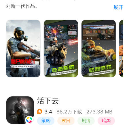
列新一代作品。
展开
◆◆高品质精良制作，紧张刺激的末日生存体验◆◆
还原城市环境拓模，真实的武器射击模拟，让所有僵尸
猎手有逼真的末日环境体验。街道、医院、工厂、监
狱、岛屿、沙漠等大量地图，等你来一探究竟。
◆◆奇遇系统，挑战与福利同步升级◆◆
全新奇遇玩法，不定时随机触发，难度更大奖励更丰
厚。
◆◆每周挑战，众多玩家同台竞技◆◆
定点靶、移动靶、高空狙击、解救人质，多种模式挑战
玩法同步开启，快来试试你的身手！
◆◆极限操作，沉浸式互动操作体验◆◆
活下去
新增“QTE”操作系统，玩家可通过点击或滑动按钮，进
3.4
88.2万下载
273.38 MB
行精彩操作如背后突袭、急闪等，将操作手感和视觉表
策略
末日
剧情
暗黑
现巧妙融合。