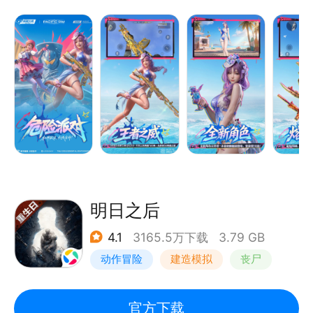
点，将3亿鼠标的枪战梦想延续到手机上，好玩的手
感，让玩家随时随地体验极致射击乐趣和竞技对抗的热
血，好玩就要一起玩。
明日之后
4.1
3165.5万下载
3.79 GB
动作冒险
建造模拟
丧尸
明日之后
官方下载