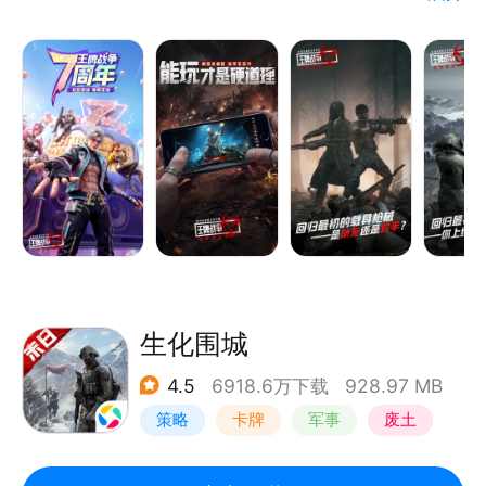
间的对抗性，使得整体游戏更贴近真实末日生存体验。
场面逐渐失控，进化获得更多生存机会只为带给你不一
样的游戏激情！战斗全方位打响，你是猎手，也是猎
物，一切尽在转瞬之间！
游戏中玩家需要在短时间内通过自由选址、收集物资、
装备武器、挑战丧尸、最后争夺胜利徽章！在高度模拟
的生存环境下，体验到酣畅淋漓的抄家枪战！
生化围城
4.5
6918.6万下载
928.97 MB
策略
卡牌
军事
废土