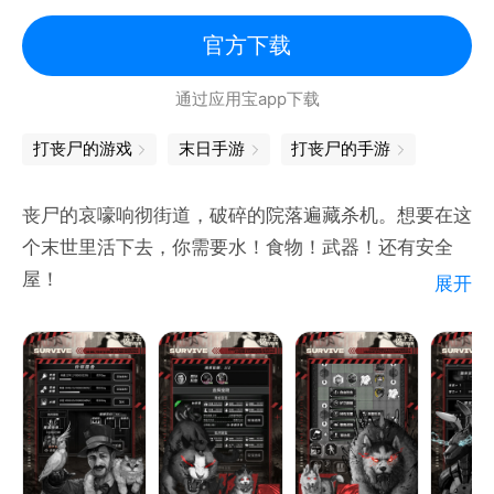
◆◆武器多样，各具特色的射击体验◆◆
拥有37款各具特色的武器，玩家可以体验机枪“一夫当
官方下载
关万夫莫开”的豪迈，尝试狙击“千米开外一击必杀”，
通过应用宝app下载
感受冲锋“灵活穿梭”的激情。
◆◆可爱萌宠，一人一狗共闯世界◆◆
打丧尸的游戏
末日手游
打丧尸的手游
每个品种的宠物都有自己的专属动作，撒娇打滚转圈咬
尾，不一而足。宠物搜寻系统能自动探索，轻松获取资
丧尸的哀嚎响彻街道，破碎的院落遍藏杀机。想要在这
源，更有概率获得稀有模组等资源。
个末世里活下去，你需要水！食物！武器！还有安全
屋！
展开
去搜寻每一座你看到建筑，把能找到的一切资源搬回你
的家，噢！别忘了，你需要一个背包！
你必须小心翼翼，警惕任何细微的声响，以免惊动成群
的丧尸！如果不幸惊动，那就准备战斗或者逃命吧！我