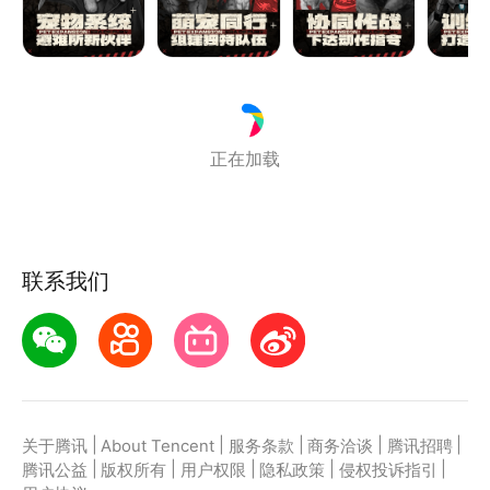
比较推荐后者。
菜鸟，你能在这末世里生存几天呢？ 相信我，你对恐
怖一无所知！！
正在加载
联系我们
|
|
|
|
|
关于腾讯
About Tencent
服务条款
商务洽谈
腾讯招聘
|
|
|
|
|
腾讯公益
版权所有
用户权限
隐私政策
侵权投诉指引