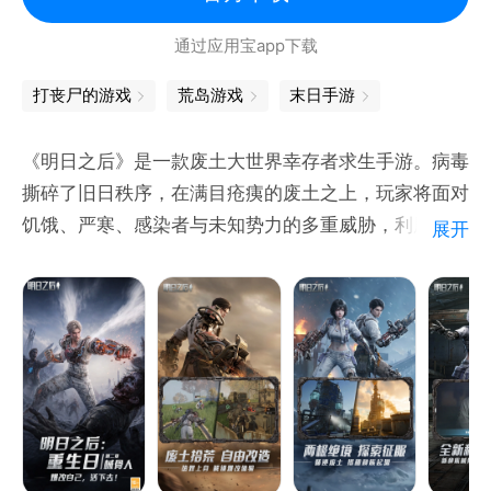
通过应用宝app下载
打丧尸的游戏
荒岛游戏
末日手游
《明日之后》是一款废土大世界幸存者求生手游。病毒
撕碎了旧日秩序，在满目疮痍的废土之上，玩家将面对
饥饿、严寒、感染者与未知势力的多重威胁，利用一切
展开
资源顽强求生。生存采集、武器制造、营地建设、社交
贸易、据点攻防... 快来与全球幸存者共同书写属于你
的废土生存故事，直面这个真实残酷而又充满希望的废
土求生世界！
【真实废土，守住生存的最后希望】
饥寒交迫，感染蔓延，阴谋潜行于暗处——文明崩塌之
后，世界已面目全非。