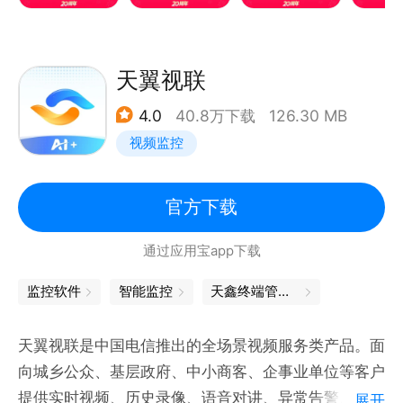
控电脑
远程控制安卓手机：手机、电脑控制安卓手机
远程手机监控：远程调用手机
天翼视联
游戏版，自定义游戏键盘，支持地下城与勇士、英雄联
4.0
40.8万下载
126.30 MB
盟、魔兽世界等游戏
视频监控
远程文件管理：实现手机、电脑等多设备间文件互传，
打造私有云，云盘
远程开关机：搭配向日葵开机棒、插座，实现电脑远程
官方下载
开关机
通过应用宝app下载
远程CMD/SSH：IT运维、服务器维护必备工具
监控软件
智能监控
天鑫终端管理系统
联系我们
公众号：贝锐科技
天翼视联是中国电信推出的全场景视频服务类产品。面
官网：http://sunlogin.oray.com
向城乡公众、基层政府、中小商客、企事业单位等客户
提供实时视频、历史录像、语音对讲、异常告警、视频
展开