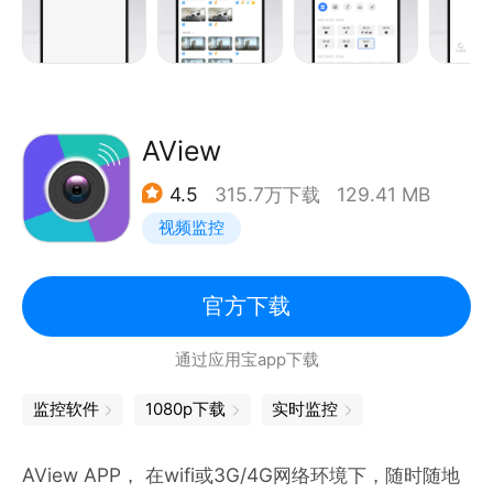
能边看边讲，仿佛近在咫尺；
【智能报警随时了解动态】自带多种报警类型，还可自
定义添加外部传感器。发现异常动态时消息、邮件推
送，及时接收报警提醒；
【历史录像随时查看】支持TF卡或云端录像存储，随
AView
时随地记录关键镜头，收藏精彩瞬间。
4.5
315.7万下载
129.41 MB
视频监控
官方下载
通过应用宝app下载
监控软件
1080p下载
实时监控
AView APP， 在wifi或3G/4G网络环境下，随时随地