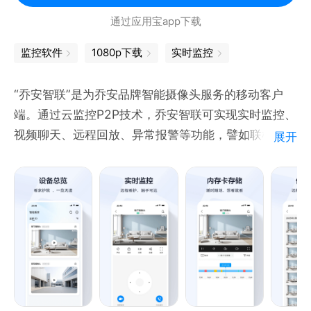
通过应用宝app下载
监控软件
1080p下载
实时监控
“乔安智联”是为乔安品牌智能摄像头服务的移动客户
端。通过云监控P2P技术，乔安智联可实现实时监控、
视频聊天、远程回放、异常报警等功能，譬如联机乔安
展开
智能摄像头后，您可体验以下功能：
看店看家：随时查看家里、商铺、办公室等场所的实时
视频、云端录像，让您轻松管理办公，随时护家安全，
实现远程关爱、智能陪伴，分享精彩生活。
自动追踪：跟踪移动物体，锁定异常目标，并录制视频
加密上传至云端。
分区侦测：可设置重点区域侦测与声音报警，侦测到异
常的人体活动/环境后，现场警报响起并即时推送异常