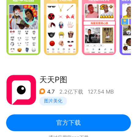
元素丰富类型贴纸。熊猫头、墨镜、香烟、龙图、身
法、贝利亚等流行热点贴纸，还有红眼、流血特效等炫
酷动态贴纸。
【抠图搞笑】
智能识别并抠出人像、头部、各种物品，各种搞笑趣味
背景随心换。
【趣味模板】
恶搞、搞笑、炫富、趣味、王者荣耀、吃鸡、蛋仔、原
神、头像框、拼图、热门动漫各种模板类型。有最新的
天天P图
热门凌驾、权威、火影 S 级头像框、摸摸头等模板，
4.7
2.2亿下载
127.54 MB
轻松成为P图大神。
图片美化
【搞怪变形】
膨胀挤压拉伸，扭曲眼睛嘴巴脖子手脚，恶搞朋友。
【加文字】
官方下载
表情包中自由添加文字，超多字体和特效。