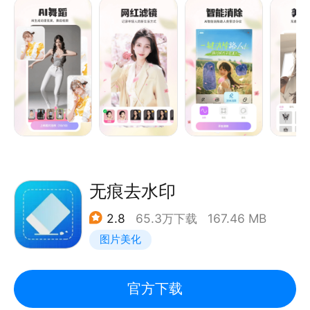
【一键漫画脸】
想要拥有同款漫画脸？卡通效果来帮你，数十款艺术效
果让你瞬间称为朋友圈里的焦点。
【一键秒同款】
复古拼贴背景、爆款贴纸、光圈、趣味场景…设计师精
心组合，海量模板让你一键秒变社交达人！创造有趣照
片，马上唤醒你的俏皮。
【一键时光机】
无痕去水印
穿梭时光变老预测，点击上传保存三步走，遇见未来的
2.8
65.3万下载
167.46 MB
自己，与朋友分享未来的自己！
图片美化
【一键换发型】
美式奔放，法式浪漫，东方古典，童话同款等等，应有
官方下载
尽有任君选择，满足你从前天天换发型的愿望。