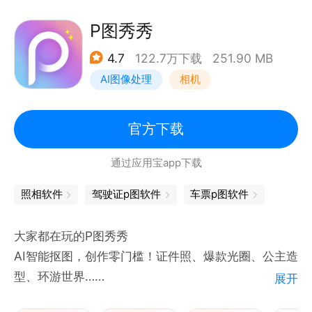
一键美化，秒变大片。简单实用的操作，裁剪、旋转、
特效、智能补光、夜景增强、马赛克，让你的照片高端
P图秀秀
大气上档次。
4.7
122.7万下载
251.90 MB
【美容美妆】
AI图像处理
相机
一键美颜，仙女就是你。智能五官精准定位，瘦脸、粉
底、唇彩、腮红、修眉、染发，自然好气色，分分钟变
乔妹(＾Ｕ＾)
官方下载
【故事拼图】
通过应用宝app下载
海量的时尚拼图模板，独家智能水印，打造属于你的个
性照片墙，拼出好心情。
照相软件
驾驶证p图软件
车票p图软件
【疯狂变脸】
实时人脸识别，丰富多样的换脸角色，媚娘妆、小学生
大家都在玩的P图秀秀
照、军装照，让你一键秒变大明星。
AI智能抠图，创作零门槛！证件照、爆款光圈、公主造
【魔法抠图】
型、环游世界……
展开
轻松抠图，创造精彩的有趣照片。趣味场景，3D艺术
效果，让你体验魔法般P图趣味。