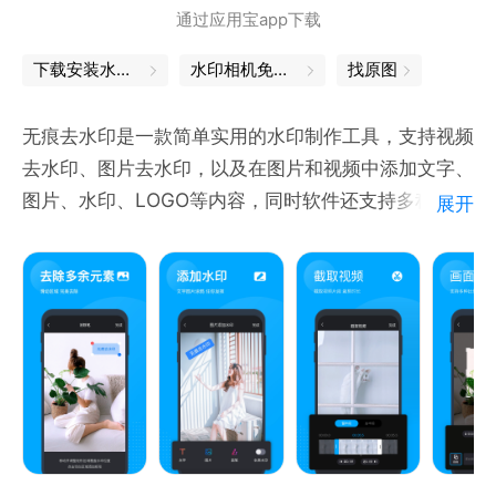
通过应用宝app下载
【一键换童颜】
下载安装水印相机
水印相机免费下载
找原图
时光荏苒，回顾孩童模样，回归初心！
无痕去水印是一款简单实用的水印制作工具，支持视频
【一键换壁纸】
去水印、图片去水印，以及在图片和视频中添加文字、
设计师精心创作，原创壁纸且保持每周更新！我们在此
图片、水印、LOGO等内容，同时软件还支持多种视频
展开
承包你的每周壁纸
剪辑工具，无痕去水印，帮你去除水印烦恼
联系我们：
支持功能：
邮箱：contractor2020@163.com
-【视频去水印】：只需要导入视频到app，框选出你
要去除的水印部位，点击完成就能消除水印
-【视频加水印】：给自己的视频加上专属的logo标
志，多种样式想怎么加就怎么加
-【图片去水印】：只需要导入图片到app，框选出你
要去除的水印部位，点击完成就能消除水印