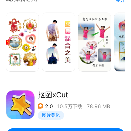
多规格证件照制作，内置高级美颜功能，轻松制作证件
照
优势特色：
8.黑白照上色
【动画】 一张图片，一键生成近百种动画，轻松制作
智能上色，为黑白照片添上一抹色彩
动画表情。
9.动态老照片
【抠图】 智能抠图，边沿光滑。强大的抠图编辑能
可对静态的老照片添加动态特效
力，独有的修剪功能，想抠就抠。
10.智能水印管理
【合成】 图层混合，剪切融合，任意变形，立体视
支持消除以及增加水印功能，操作简单
角，渐变透明，文字竖排。特色拼图。
【丰富】 400多幅贴图，200多幅背景，300多款合
成模板，20多种可爱字体，20多种滤镜，几十种边缘
效果。
抠图xCut
2.0
10.5万下载
78.96 MB
除以上功能外，“尊享会员”拥有以下福利：
图片美化
1) 无水印，无广告。更多星级图片资源。
2) 特种抠图，一键抠“红印”、签字、墨迹、水墨画