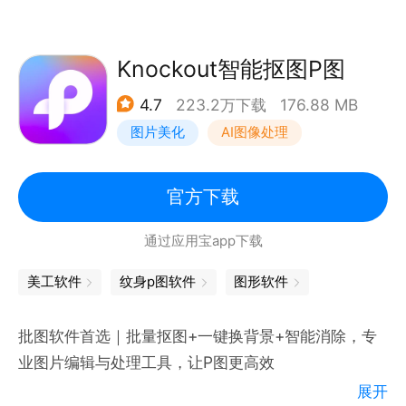
7、合图，把抠图和背景叠加合成新图片，换图换背景
换人像换头像。可操作图片滤镜、贴纸、文字、手绘、
透明、背景图、背景色、ps变形拉伸。
Knockout智能抠图P图
8、修图ps,实现图片局部变形和整体拉伸，改变图片
4.7
223.2万下载
176.88 MB
模样
图片美化
AI图像处理
9、大小，生成的图片可控制大小
10、水印，可以自定义图片水印文字样式大小位置
不仅可以抠图哦，还可以对图片进行美图ps，多张图
官方下载
片进行合图。对人像图片瘦脸，也就是p图效果。
通过应用宝app下载
扣图换背景，换头像，然后叠加图片，简单上手轻松美
化图片，编辑图片。每天做一张图天天好心情哦。
美工软件
纹身p图软件
图形软件
批图软件首选｜批量抠图+一键换背景+智能消除，专
业图片编辑与处理工具，让P图更高效
展开