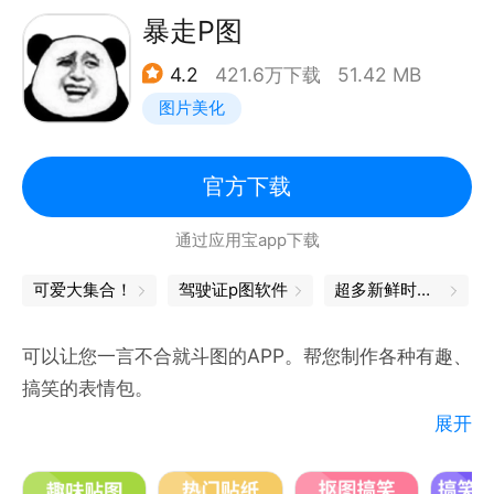
【视频美容】视频高清人像精修，像修图一样修视频！
暴走P图
【视频剪辑】功能简单0门槛，视频大片轻松剪！AI智
4.2
421.6万下载
51.42 MB
能画质修复，视频也清晰。
图片美化
【美图AI全家桶】AI绘画实现绘画自由、AI修图智能修
图不费力，AI美容懂你的美容助手，AI视频处理智能高
效。
官方下载
==== 联系方式 ====
通过应用宝app下载
微信官方公众号：meituxiuxiu
微博官方帐号：@美图秀秀
可爱大集合！
驾驶证p图软件
超多新鲜时髦资讯，在这里
反馈邮箱地址：support@meitu.com
App内反馈方式：我-设置(右上角)-帮助与反馈-意见
可以让您一言不合就斗图的APP。帮您制作各种有趣、
反馈/在线咨询
搞笑的表情包。
展开
【贴图】
有搞笑、炫酷、鬼畜、抽象、阴间、趣味、动漫及游戏