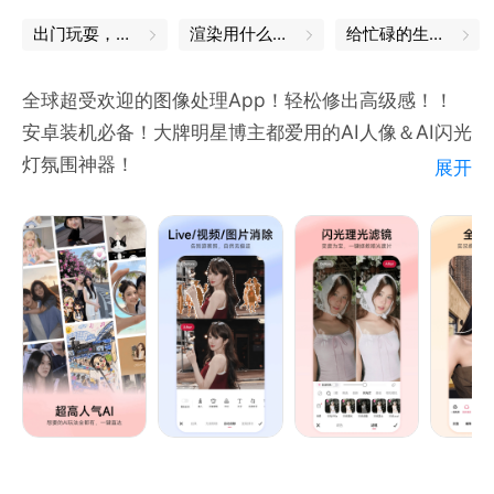
出门玩耍，这些App帮你省心
渲染用什么软件
给忙碌的生活，一个中场休息
全球超受欢迎的图像处理App！轻松修出高级感！！
安卓装机必备！大牌明星博主都爱用的AI人像＆AI闪光
灯氛围神器！
展开
【全能修图】满足各种修图需求。汇聚流行影像玩法。
专业滤镜调色工具，应对不同场景。
【AI闪光灯】夜拍不怕暗，逆光也有救！AI人脸识别自
动提亮肤色。昏暗环境也能拍出氛围质感大片！
【人像美容】面部丰盈、瘦脸瘦身、智能美发、增高塑
形、面部重塑…像素级美容精修。
【拼图神器】海量风格模板，照片视频都能拼，日常快
速拼图，一键高清导出！
【高清相机】实时滤镜调色，苹果模式还原美貌，还能
拍实况！动态AR更有趣！