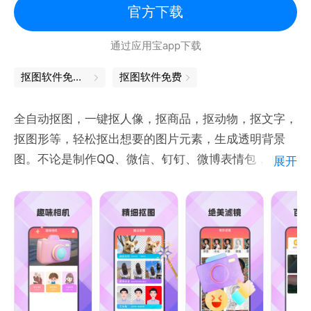
等。
官方下载
3) 智能一键抠图，羽化功能强大，边缘自然。抠出发
通过应用宝app下载
丝和半透效果。
4) 支持 8种 图层混合 模式，效果惊艳。
抠图软件免费版
抠图软件免费
5) 全面支持 透视变形，即时裁剪。支持文字渐变色填
充。
全自动抠图，一键抠人像，抠商品，抠动物，抠文字，
6) 输出合成的“无背景图”即抠图。设置合成图片的尺
抠图形等，轻松抠出想要的图片元素，生成透明背景
寸和画质。
图。不论是制作QQ、微信、钉钉、微博表情包，还是
展开
7) 可生成像素尺寸2000以上的抠图、6000以上的合
给证件照换底色，制作证件照（四六级，护照，驾照
成图片，可洗照片。
等），亦或是制作透明图，白底图，蓝底图等用于电商
8) 自带30多种字体，支持下载、安装字体。尽享无限
展示，傲娇的抠图软件。
字体！
抠图能够智能的抠取出您照片中想要的部分。另外抠出
来的图片可以保存在系统相册和应用的相册中。
北京禾图科技有限公司出品。
主要特性：
---智能抠图：只需要稍微勾勒一下要抠图的主体，然