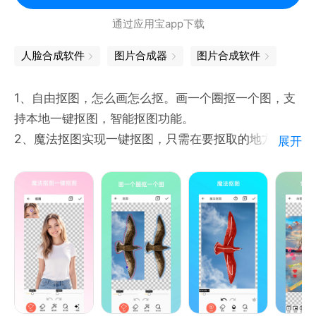
抠图美化：集成所有基础功能，抠图美化、裁剪、旋
通过应用宝app下载
转、场景、相框、等基础美图功能应有尽有；
设计师服务：专业设计师在线助力处理复杂繁琐图片，
人脸合成软件
图片合成器
图片合成软件
提供详尽指导。
保存及分享：保存效果图片到手机相册或分享到任意
1、自由抠图，怎么画怎么抠。画一个圈抠一个图，支
APP， 快速方便。
持本地一键抠图，智能抠图功能。
照片背景不喜欢？PS软件操作太难？想要轻松制作精
2、魔法抠图实现一键抠图，只需在要抠取的地方画一
展开
美照片，赶快下载AI智能抠图软件吧！
笔即可自动识别
3、自定义抠图边缘，当手绘抠图形状不精准的时候进
如果您在使用的过程中有任何问题以及建议，欢迎在
行边缘适当模糊处理，让图片看起来更自然。
App内向我们反馈。
4、抠图自然随意，操作方便快捷
5、几何形状抠图，只需调整参数就可以实现自定义角
度、边角、边框样式的形状图形
6、图形样式抠图，只需提供png图片即可转成对应镂
空形状进行抠图