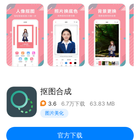
- 支持视频编辑功能，简单易用功能强大
AI智能抠图软件是一款可以擦除背景和图片编辑的专业
P图修图软件。拥有媲美专业图像编辑处理软件PS的强
大的抠图P图功能，简洁友好的界面和简单易学的操
作，为你的每一张不满意的图片进行完美的修复，轻松
完成时尚大片的图片处理，带给你不一样的轻松修图体
验，把你的每一个精彩瞬间记录在图片中，深藏在记忆
中！
【主要功能】
一键抠图：智能识别图片完成AI智能抠图，精细度覆盖
抠图合成
至发丝级别，比人工抠图更优秀。
3.6
6.7万下载
63.83 MB
专业精修：提供多种专业工具和细节处理功能，根据自
图片美化
己的需求，对抠图内容进行自由处理和个性化操作。
替换背景：内置上百套优质背景图库及贴图，更换想要
的背景或选取相册自定义添加。
官方下载