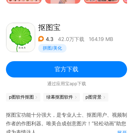
2.高级消除笔
高级消除笔，一件涂抹可去除意外出境的路人甲以及各
种无痕等
抠图宝
3.一键拼图
4.3
42.0万下载
164.19 MB
可将几张照片以合理的方式拼接在一起，将多张照片合
拼图/美化
并为一张
4.照片修复与编辑
支持无损放大、照片降噪、照片去雾和过曝修复等！同
官方下载
时具备图片编辑压缩、裁剪、尺寸修改等功能
通过应用宝app下载
5.人脸变清晰等面容特效
支持人脸变清晰、漫画脸、换妆容、换发型、对口型等
p图软件抠图
绿幕抠图软件
p图背景
功能！
6.人物&物品换背景
抠图宝功能十分强大，是专业人士、抠图用户、视频制
本app具备丰富的素材库，可根据需求调整不同的背景
作者的作图利器。唯美合成创意图片！“轻松动画”助您
7.智能证件照制作
成为表情达人。
展开