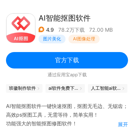
-【水印相机】：可拍摄自带水印的照片，内置了多种
款式的水印，任君挑选
AI智能抠图软件
-【修改封面】：修改视频的封面，还可以从你的相册
4.9
78.2万下载
72.00 MB
里选择照片作为封面
图片美化
AI图像处理
-【视频剪辑】：可对视频文件进行裁剪、画面裁切、
合并、分割等操作
-【一键拼图】：可将几张照片以合理的方式拼接在一
官方下载
起，将多张照片合并为一张
通过应用宝app下载
-【流动图片】：可制作发丝流动、天空流动等效果
-【书单视频】：一键制作火爆抖音的书单视频
班徽制作软件
ai软件免费下载
人工智能ai软件
软件特色：
AI智能抠图软件一键快速抠图，抠图无毛边、无锯齿；
- 支持一键快速去水印，简单易操作
高效ps抠图工具，无需等待，简单实用！
- 支持视频制作工具，各种功能应有尽有
功能强大的智能抠图修图软件！
展开
- 支持多种格式视频去水印