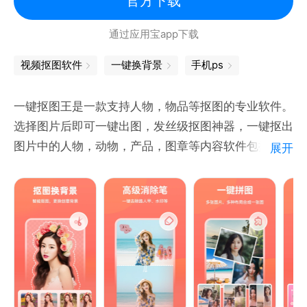
官方下载
＊大量精美贴纸及背景素材，帮您移花接木神奇旅行。
通过应用宝app下载
＊完全支持透明PNG图片
视频抠图软件
一键换背景
手机ps
支持导入透明PNG图片，支持导出透明PNG图片
＊强大的照片编辑器
一键抠图王是一款支持人物，物品等抠图的专业软件。
包含你所想象到的全部照片处理功能，应有尽有
选择图片后即可一键出图，发丝级抠图神器，一键抠出
图片中的人物，动物，产品，图章等内容软件包括了一
展开
官网：https://www.proknockoutapp.com
键智能抠图、人物物品换背景、证件照换底色等功能。
本app抠图效率高，让您解放双手，享受一键出图的快
感
产品具备以下功能
1.一键智能抠图/批量抠图
上传图片后，只需一个按键，即可抠出主体，轻松便
捷！同时支持批量抠图操作