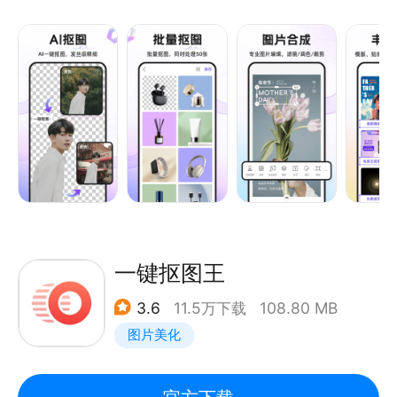
主要功能：
＊多种抠图工具
一般情况下自动扣图功能能应对90%以上的场景，对
于某些目标及场景过于复杂的图片，自动扣图不能导出
完美的结果时，您可选择智能画笔，刷子，智能套索，
形状等多种抠图工具进行结果修正，以确保专业完美的
扣图效果。
＊100多种滤镜
您可以创建投影，高光，描边，现代艺术，卡通，模
糊，玻璃，铅笔，动画书，马赛克等特效，多达100多
一键抠图王
款独有特色的特效。
3.6
11.5万下载
108.80 MB
图片美化
＊强大的图像合成功能，无缝合成多张图片，效果惊
人。