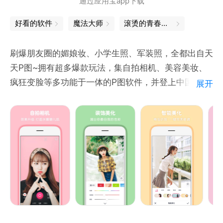
通过应用宝app下载
拥有智能消除文字水印，一涂抹即可去除表情包上的文
字。
好看的软件
魔法大师
滚烫的青春，永远的心跳
【GIF动图制作】
GIF编辑， GIF合成，短视频转成 GIF。
刷爆朋友圈的媚娘妆、小学生照、军装照，全都出自天
【鬼畜语音包】
天P图~拥有超多爆款玩法，集自拍相机、美容美妆、
科比、老八、夹子音等各种热门流行语音包。可录制自
疯狂变脸等多功能于一体的P图软件，并登上中国大
展开
己的语音，还能给图片添加语音。
陆、中国香港、中国台湾、中国澳门、马来西亚、越
【变声器】
南、新加坡等多个国家和地区的应用商店榜首。
想拥有奶龙、贝利亚、哪吒的同款声音吗？现在变声器
功能帮你实现！
功能介绍：
还有emoji表情制作、手撕表情包、绘图、裁剪编辑、
【自拍相机】
表情包P图、马赛克、视频编辑、特效道具跟踪等功
超萌，超好玩的自拍相机。专为人像定制的美颜滤镜，
能。
瘦脸大眼，实时美妆，美萌动效贴纸，让你瞬间成为萌
力十足。
【装饰美化】