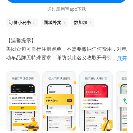
高效
通过应用宝app下载
“比一般的招聘软件靠谱的多，都是真实信息，少走很
订餐小秘书
同城外卖
数加加
多冤枉路”by 共赏人
“去努力，去投递，才有机会。离职一段时间了，今天
【温馨提示】
终于收到了offer，是自己心仪的企业。每天登录前程
美团众包可自行注册跑单，不需要缴纳任何费用，对电
无忧很多遍，从焦虑到后面稳定对待，这个app伴随了
动车品牌无特殊要求，谨防以此名义收取开号费，车辆
展开
我这段最难的时间，感谢前
调度费，车辆租赁费，以租代购，分期贷款等费用的骗
局，请用户提高警惕谨防被骗！
【品牌介绍】
美团众包APP是一款专门为兼职人群打造的专业的兼职
配送赚钱工具，依托于美团外卖，每天有超过4000万
配送订单等您配送，让您成为用户和商家的兼职送餐骑
士，自己创业的老板！海量兼职配送订单等你来，轻松
送餐！更有多重活动，对兼职及送餐助力！平台长期保