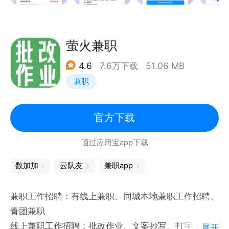
为满足用户长期副业需求，平台联合头部机构推出唱歌
游戏主播、网店就业、编程、配音播音、插画创作、自
媒体、等十几种技能副业岗位，人均月薪资达6K。
萤火兼职
【商家认证】
4.6
7.6万下载
51.06 MB
杜绝虚假！所有在平台发布招聘信息的商家，必须上传
兼职
营业执照，真人认证，经平台审核后方可发布兼职。
【岗位认证】
每一个兼职岗位都需要经过审核才可发布到平台，帮你
官方下载
过滤虚假、劣质兼职！
通过应用宝app下载
【信息安全】
所有用户数据多重保护，保障用户权利，确保仅作招聘
数加加
云队友
兼职app
用途。2024年9月，平台联合支付宝蚂蚁保推出“灵活
用工意外险（电信防诈版）”为求职者提供最高赔付12
兼职工作招聘：有线上兼职、同城本地兼职工作招聘、
万元的求职保障。
青团兼职
【客服响应】
线上兼职工作招聘：批改作业、文案抄写、打字兼职录
展开