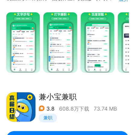
客服小姐姐365*16小时在线处理您在兼职过程中出现
入、手机答题等线上兼职工作
的任何问题，24小时内极速处理，帮您解决所有问
日结兼职招聘：兼职日结
题。
工作赚米：为满足用户长期副业需求，平台联合国内头
部机构推出PS修图、PR剪辑Python编程、JAVA编
程、配音播音、插画创作、自媒体运营、等十几种技能
工作
同城兼职：兼职群，一键加群，找群、各种兼职群、副
业群、项目群
副业兼职
覆盖近百种岗位，所有岗位信息多重审核，确保岗位真
实、优质，有效。
兼小宝兼职
3.8
608.8万下载
73.74 MB
兼职