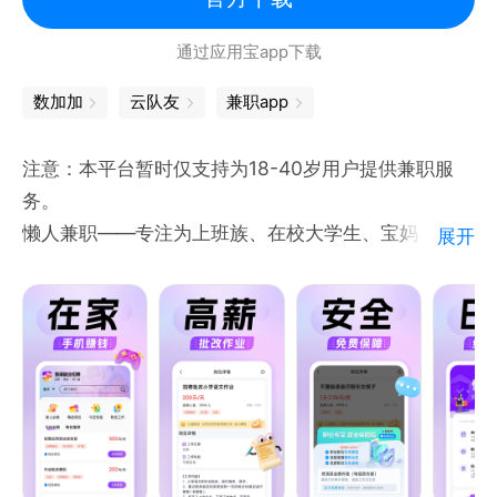
【海量岗位】100万+岗位，千人千面推荐，比你更懂
【联系方式】
通过应用宝app下载
你自己；
1、骑手客服：10101777
【工种齐全】多行业多工种，全国覆盖，找活简单又轻
数加加
云队友
兼职app
2、骑手官方微信：mtqishou
松；
【真实靠谱】实名认证，严格筛选拒绝虚假，招工找工
注意：本平台暂时仅支持为18-40岁用户提供兼职服
都放心；
务。
【灵活自由】日结临时工多工种自由选择，灵活用工和
懒人兼职——专注为上班族、在校大学生、宝妈、白领
展开
结算
等青中年群体提供安全、靠谱、丰富的兼职服务，主推
【极速招工】招工易，上人快，轻松找到优质工！
日结兼职 ，保证薪资发放及时。覆盖7个大类近百种岗
位，所有岗位信息5重审核，确保岗位真实、优质，有
【联系我们】
效。
官方网站：http://kmrj.anyoux.cn/
【海量职位】
客服电话：400-188-6610
近百种线上线下兼职岗位，100%平台认证审核。让您
微信公众号：快马日结
每次都有不同的兼职体验。
【技能副业】