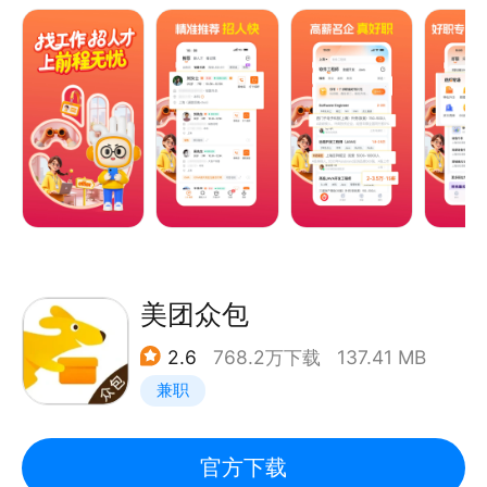
互联网、金融、房产、汽车、快消……各行业大咖都在
这里抢夺人才。
销售、财务、技术、客服、产品……各岗位的求职者都
在前程无忧投递简历。
企业选择在前程无忧招聘人才，更高效找到理想人选。
求职者选择在前程无忧寻找工作，更快速找到满意工
作。
【职位推荐】岗位太多如何选？填写求职意向，为你精
准推荐心怡岗位
【好职专区】关注热门专区岗位上新提醒，掌握一手求
美团众包
职资讯，好工作不错过
2.6
768.2万下载
137.41 MB
【人才推荐】海量人才库，精准推荐，招人就是快
兼职
【在线沟通】随时随地，在线回复求职者消息，多沟通
更有机会撩到人才
【智能邀约】一键匹配精准人才，邀请投递，让招聘更
官方下载