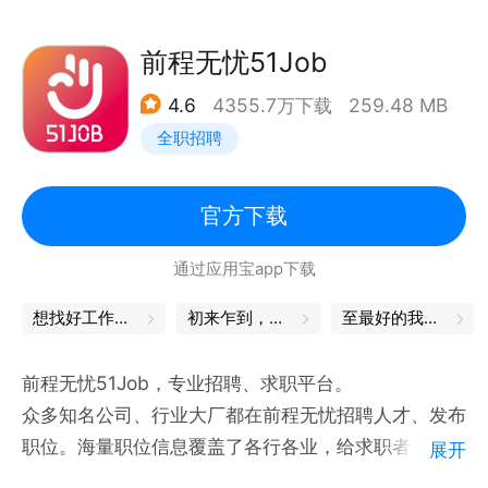
收入丰厚：依托淘宝闪购平台；海量订单，多劳多得，
上不封顶，快速提现；
前程无忧51Job
新手友好：专属优质单，单多顺路距离近；跑单红包，
4.6
4355.7万下载
259.48 MB
首单即有奖多跑多拿；
全职招聘
操作简单：界面简单易操作，智能派单系统+新手教
程，轻松注册，快速上手；
福利多多：新老骑士均有专属福利和权益，跑单越久福
官方下载
利越多；
通过应用宝app下载
【加入我们】
一部手机+一辆电动车，马上开启想赚就赚模式！
想找好工作？试试这款APP
初来乍到，一定不能错过的小技巧
至最好的我们，毕业快乐！
已覆盖全国上百城市，赶快加入我们和百万城市骑士一
起赚钱吧！
前程无忧51Job，专业招聘、求职平台。
【联系我们】
众多知名公司、行业大厂都在前程无忧招聘人才、发布
淘宝闪购城市骑士服务热线：4008827777
职位。海量职位信息覆盖了各行各业，给求职者提供了
展开
官方微信公众号：淘宝闪购城市骑士
丰富的选择。