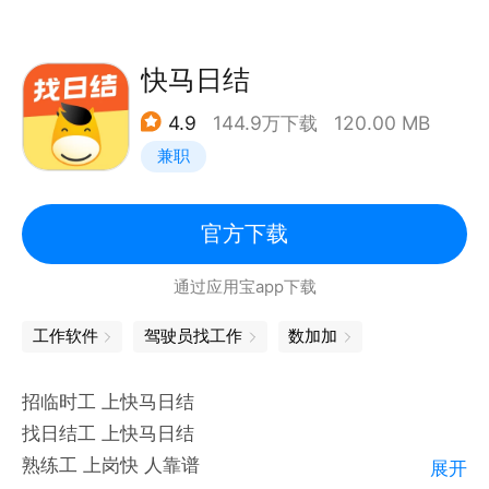
持兼职专职骑手招聘活动，注册即可开始进行配送兼职
工作，单单结算，让您随时随地开赚，自我掌控时间！
快马日结
【新骑手权益】
4.9
144.9万下载
120.00 MB
美团众包超多跑单福利来袭！免交保证金，免服装、免
兼职
餐箱，免实地培训，新手车电补贴，纯新骑手优先派
单，新手期内提供超时消除卡、超级消除卡福利，保证
骑手在有限时间内享受超优跑单体验。
官方下载
通过应用宝app下载
【平台优势】
0门槛快速跑单：免交保证金，学历、经验不限，免服
工作软件
驾驶员找工作
数加加
装、免餐箱，免实地培训；
新人特权：优先派单特权，超时消除卡、超级消除卡强
招临时工 上快马日结
势来袭；
找日结工 上快马日结
海量订单，多劳多得，收入丰厚，上不封顶；
熟练工 上岗快 人靠谱
展开
新手车电补贴：给新注册骑手提供换电、组车、装备等