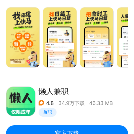
真老板 真工价 真日结
优惠券；
快马日结，专注于蓝领行业日结兼职、招聘找工作的智
新骑手模拟接单：模拟真实跑单APP操作流程，帮助骑
能APP。平台包含100万+招工、找活信息，3000多万
手在模拟环境下了解并熟悉配送全流程，可用于骑手自
工友都在用！
学或老骑手培训场景；
岗位覆盖全国，汇聚了千万好工人和优质企业，老板与
新骑手接单引导、履约引导：对纯新骑手，通过接单设
工人高度匹配，随时随地电话联系，提高招聘和服务效
置引导气泡，引导设置同时接单量、常驻送货区域；在
率，轻松招工找工，工人省心找活，老板放心用人！
上线、接单、到店、取餐、送餐环节，通过对骑手进行
找日结，就上快马APP！
正向操作和异常场景引导，辅助新手更快上手操作，提
升跑单体验，同时降低违规率；
【服务人群】
新手教育面板：对纯新骑手，通过知识讲解，帮助小白
工厂普工：注塑工、冲压工、质检员、冲床工、CNC
懒人兼职
骑手快速成长，掌握必备技能和平台规则，提升新手期
数控等
体验；
4.8
34.9万下载
46.33 MB
仓库日结：贴标员、打包工、组装包装员、仓库分拣、
师徒制活动：新骑手和老骑手可自主报名师徒制任务，
兼职
扫描装配、手工活理货员等
徒弟由师傅亲自带领和指导完成学习、跟跑任务，可以
其他临时工：装卸搬运、挂圈、普工临工等
更快地熟悉配送知识和流程；
【平台优势】
官方下载