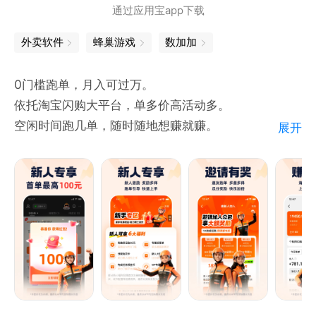
通过应用宝app下载
外卖软件
蜂巢游戏
数加加
0门槛跑单，月入可过万。
依托淘宝闪购大平台，单多价高活动多。
空闲时间跑几单，随时随地想赚就赚。
展开
【品牌介绍】
蜂鸟众包APP是一款专为兼职人群打造的专业外卖配送
赚钱工具。依托于淘宝闪购，大平台有保障，海量订单
收入丰厚，还有多重活动和福利惊喜不断！
【平台优势】
0门槛：新人免保证金不强制装备，不限学历和经验；
时间自由：不强制排班、无时长要求，时间自己定，想
跑就跑；