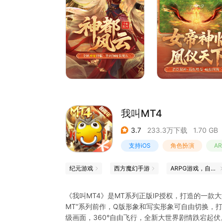
-脱胎换骨 迈向神圣
神装橙武，任你打造；统驭神兽，制霸寰宇；御风
我叫MT4
3.7
233.3万下载
1.70 GB
支持iOS
角色扮演
A
纪元游戏
西方魔幻手游
ARPG游戏，自由探索，战斗不停歇
《我叫MT4》是MT系列正版IP授权，打造的一款
MT”系列前作，Q版形象和写实形象可自由切换，
级画面，360°自由飞行，全新大世界剧情跌宕起