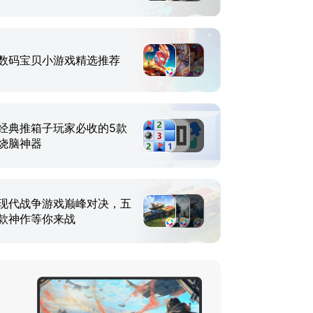
数码宝贝小游戏精选推荐
经典推箱子玩家必收的5款
烧脑神器
现代战争游戏巅峰对决，五
款神作等你来战