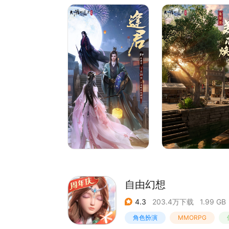
殊途同归的玩法体验为核心，持续打磨丰富趣味玩法/
行业领先的美术技术与打击感打造十四门派八荒武
性的经济循环与轻简江湖中欢迎少侠随时回家！每
自由幻想
4.3
203.4万下载
1.99 GB
角色扮演
MMORPG