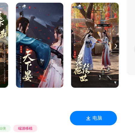
活动池，重塑PVP/PVE/PVX全品类玩法体系与经济生态；凭借
学，让少侠在多模式竞技体系中享受酣畅淋漓的战斗手感；在良
一刻，都是加入江湖的好时机。
电脑
仙侠
端游移植