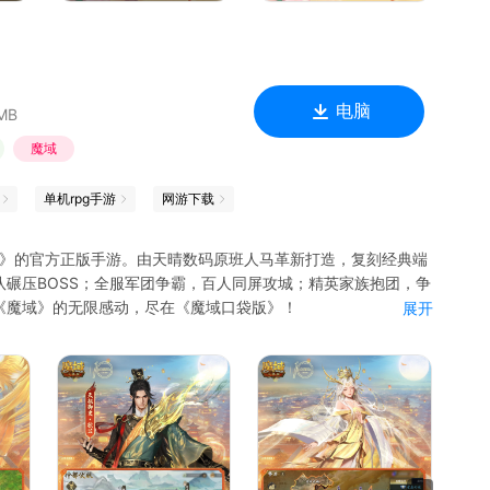
电脑
MB
魔域
单机rpg手游
网游下载
域》的官方正版手游。由天晴数码原班人马革新打造，复刻经典端
碾压BOSS；全服军团争霸，百人同屏攻城；精英家族抱团，争
《魔域》的无限感动，尽在《魔域口袋版》！
展开
，再现端游级的红名挑战乐趣，军团决战，全服军团同台竞技，
灵巫师，魔法师，异能者，暗夜君主，暗黑龙骑，战士；多类型
！