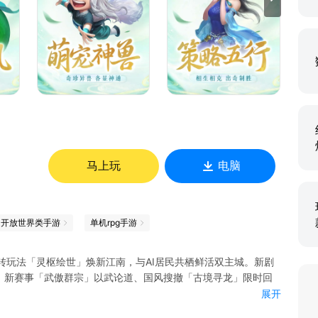
马上玩
电脑
开放世界类手游
单机rpg手游
转玩法「灵枢绘世」焕新江南，与AI居民共栖鲜活双主城。新剧
！新赛事「武傲群宗」以武论道、国风搜撤「古境寻龙」限时回
展开
世界》以全新面貌携S7赛季全平台上线，以稳定的赛季制模式与