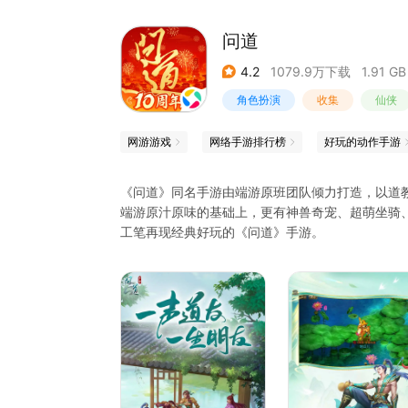
问道
4.2
1079.9万下载
1.91 GB
角色扮演
收集
仙侠
网游游戏
网络手游排行榜
好玩的动作手游
《问道》同名手游由端游原班团队倾力打造，以道
端游原汁原味的基础上，更有神兽奇宠、超萌坐骑
工笔再现经典好玩的《问道》手游。