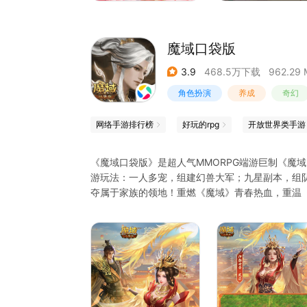
魔域口袋版
3.9
468.5万下载
962.29 
角色扮演
养成
奇幻
网络手游排行榜
好玩的rpg
开放世界类手游
《魔域口袋版》是超人气MMORPG端游巨制《魔
游玩法：一人多宠，组建幻兽大军；九星副本，组队
夺属于家族的领地！重燃《魔域》青春热血，重温
【游戏特色】
-百人同屏 红名大乱斗
真人实时同步对决，告别无脑单机对战。野外开红
兄弟同心热血攻城战！
-十一种职业 谱写IP史诗
雷神，星辰神子，御剑师，精灵游侠，狂战士，亡
职业各有千秋，还原经典技能打造手游特色打击感