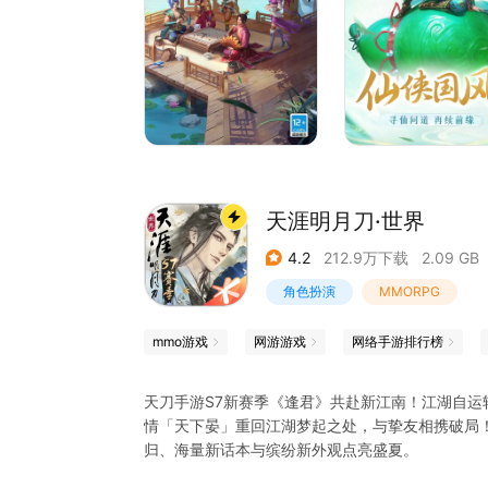
天涯明月刀·世界
4.2
212.9万下载
2.09 GB
角色扮演
MMORPG
武侠
天涯明月刀
mmo游戏
网游游戏
网络手游排行榜
天刀手游S7新赛季《逢君》共赴新江南！江湖自运
情「天下晏」重回江湖梦起之处，与挚友相携破局
归、海量新话本与缤纷新外观点亮盛夏。
正统武侠底蕴打造、古龙正版授权，《天涯明月刀·