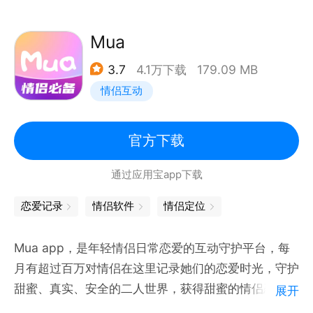
-当前Wi-Fi网络名称
-当前电量和充电状态
Mua
-晚上熬夜早上起床提醒
3.7
4.1万下载
179.09 MB
-支持添加手表和桌面小组件
情侣互动
#甜蜜恋爱功能#
-最后查看消息的时间
官方下载
-发送远程响铃或震动
通过应用宝app下载
-见面约会地点自动记录
-恋爱纪念日每天提醒
恋爱记录
情侣软件
情侣定位
-替Ta设置情头情侣网名
-双方同款自定义聊天背景
Mua app，是年轻情侣日常恋爱的互动守护平台，每
月有超过百万对情侣在这里记录她们的恋爱时光，守护
#隐私安全保护#
甜蜜、真实、安全的二人世界，获得甜蜜的情侣恋爱生
展开
-无任何第三人打扰
活 。用户好评度超过96.86%。