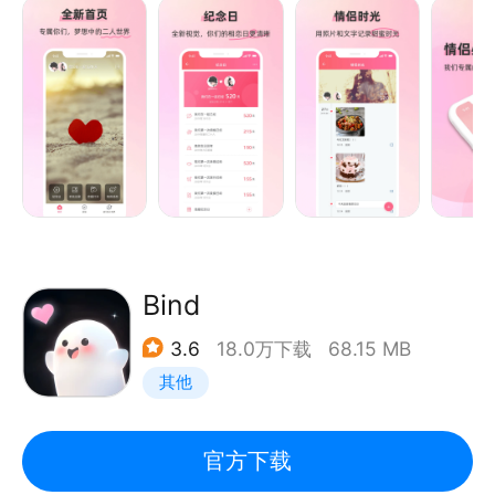
每天想你：心里想你这件小事也能被看到
探索更多惊喜功能，与TA一起记录爱情点滴，发现每
情侣爱情树：一起浇灌爱情树，看小树慢慢长大，让爱
一个甜蜜瞬间。
情开花结果
情侣纪念日：珍藏恋爱中每一个值得纪念的日子。
情侣时光：用照片和文字记录恋爱的甜蜜时光。
情侣恋爱打卡：空间日常甜蜜打卡get√
情侣动态：关注对方的空间动态，记录下日常互动点滴
情侣礼物：爱的礼物主理人帮你准备好恋爱中的小惊喜
情侣愿望：一起成长，实现共同许下的愿望。
情侣叫醒：异地恋互动神器，不管相距多远我们都要互
Bind
道早晚安~
3.6
18.0万下载
68.15 MB
情侣小家：一起装扮虚拟情侣空间，布置温馨的小家
其他
情侣农场：体验农场时光，共同打造一个你俩的世外桃
源~
官方下载
立即下载恋人空间，一起创造属于你俩的美好回忆！