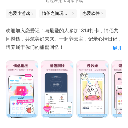
通过应用宝app下载
恋爱小游戏
情侣之间玩的游戏
恋爱软件
欢迎加入恋爱记！与最爱的人参加1314打卡，情侣共
同攒钱，共筑美好未来。一起养云宝，记录心情日记，
培养属于你们的甜蜜回忆！
展开
【共同目标】
1314打卡：情侣365天互说我爱你甜蜜打卡，赢1314
元甜蜜现金奖励！
情侣攒钱：情侣共同攒钱，助力共同目标与爱情守护！
100件小事：和TA完成爱的一件件小事，记录甜蜜瞬
间～
【情侣一起玩】
云宝：与TA一起培养专属“云宝宝”，见证爱情的成长
与陪伴～