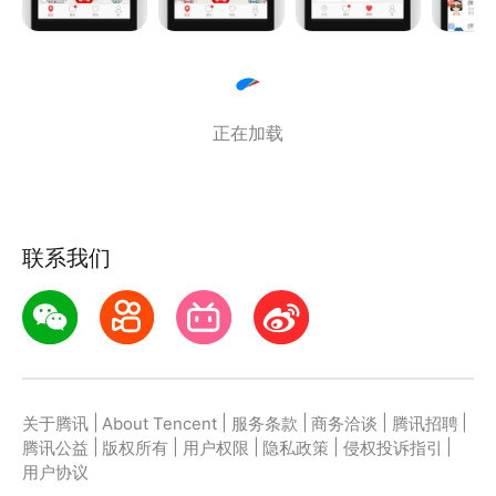
去你的牵挂。
=&gt;手机定位精准
针对中国地图，进行位置纠偏，100%精准。
正在加载
=&gt;情侣位置聊天
情侣间一对一基于地图位置的亲密聊天，传达甜蜜。
联系我们
=&gt;情侣语音视频
情侣间一对一的语音聊天和视频聊天，沟通简单看得
见。
=&gt;情侣后台定位
|
|
|
|
|
关于腾讯
About Tencent
服务条款
商务洽谈
腾讯招聘
另一伴只要打开过情侣我和你，关闭后，应用处于后台
|
|
|
|
|
腾讯公益
版权所有
用户权限
隐私政策
侵权投诉指引
模式时，也能知道其所在位置。
用户协议