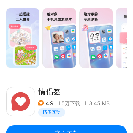
■ 微爱welove情侣游戏
【欢乐大头贴】给对象的手机桌面传照片，制造意外惊
喜。
【爱情树】一起浇灌爱情树，看爱情慢慢长大，让爱情
开花结果。
【我们的家】线上互动，一起装扮情侣空间，模拟布置
未来的温馨小家。
【我们的农场】你耕田来我织布，打造一个世外桃源的
农场~
情侣签
■ 微爱welove记录
4.9
1.5万下载
113.45 MB
【时光相册】记录恋爱中的日常点滴，保存每一个甜蜜
情侣互动
瞬间。
【纪念日】仪式感满满，重要日子都不会错过~