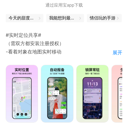
通过应用宝app下载
联系我们：
今天的甜度已经超标
我能想到最浪漫的事...
情侣玩的手游
有任何使用中的问题，可以在恋人空间内联系在线客
服，官方客服在线帮你解答，或加入恋人空间情侣交流
#实时定位共享#
（需双方都安装注册授权）
-看着对象在地图实时移动
展开
-3D卫星地图 精准到楼
-交通速度和走路步数
-上下车地点自动报备
-锁屏桌面常驻更新显示
-全天足迹和路线报告
#实时手机动态#
-当前是否在用手机
-手机使用次数时长