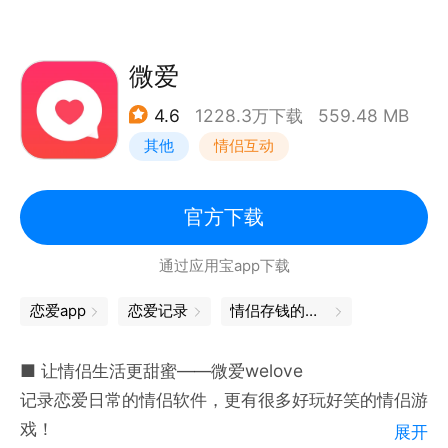
【氛围灯】
提供多款氛围灯特效，可将手机放在床头，微光闪动氛
围感十足
微爱
【计时器】
4.6
1228.3万下载
559.48 MB
记录每一次的时长
其他
情侣互动
官方下载
通过应用宝app下载
恋爱app
恋爱记录
情侣存钱的软件
■ 让情侣生活更甜蜜——微爱welove
记录恋爱日常的情侣软件，更有很多好玩好笑的情侣游
戏！
展开