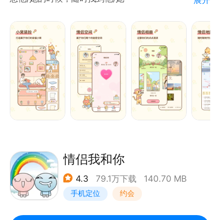
不止是养宠物，它会随着你们的关系一起成长
领取你们的专属电子宠物，喂养宠物，增进感情
• 一只属于两个人的“情侣电子宠物猫”
想说的话，想记录的内容，想要实现牵手一起走过的日
· 打工、学习、冒险、交友、求婚、结婚、生崽、NPC
子，在这里一点点实现
故事......
【情侣小窝】
电子小窝+电子宠物的温馨组合，肆意畅想未来一起下
厨、一起躺在沙发的生活
可以随意装扮你们的小家，小家的家具样式和风格；
可以随意装扮你们的虚拟形象，在另一个空间认真生
活。
情侣我和你
【情侣互动】
4.3
79.1万下载
140.70 MB
一起签到，攒金币，装扮你们的小窝
手机定位
约会
一起喂食，电子宠物咪咪一直陪伴你们
一起打卡，记录想他/她的那些日子