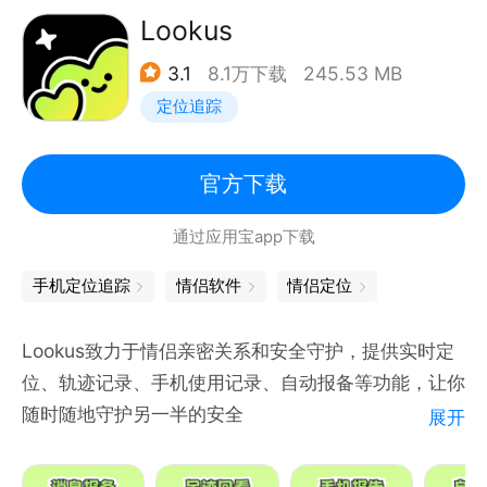
只你可见；
Lookus
心情日记：记录每天发生的点点滴滴，异地恋也能随时
3.1
8.1万下载
245.53 MB
发现TA的心情变化；
定位追踪
恋爱清单：和TA一起打卡100件小事，让恋爱充满仪
式感；
距离查看：实时定位回放轨迹，安全感满满；
官方下载
恋爱互动：抓娃娃、扭蛋、五子棋、拼图比拼多个情侣
通过应用宝app下载
互动小游戏，让异地恋更加甜蜜；
【365心动计划】
手机定位追踪
情侣软件
情侣定位
心动日常推出365心动计划，情侣坚持每天在「心动日
常-甜言蜜语」中互发“我爱你”，打卡成功连续365天
Lookus致力于情侣亲密关系和安全守护，提供实时定
可提现1314元，奖励由平台所属公司全额承担，完成
位、轨迹记录、手机使用记录、自动报备等功能，让你
每日打卡还有随机额外奖励，累计30元可提现。
随时随地守护另一半的安全
展开
【联系我们】
【实时定位】
QQ群：316652147
随时随地查看TA的定位，守护另一半安全出行，再也