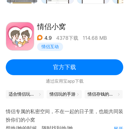
• Wifi名字、电量、心率、步数、体温等小细节自动同
步
• 可查看对方手机使用记录
情侣小窝
• 聊天记录云端备份，随时回看你们的点滴
4.9
4378下载
114.68 MB
• 熬夜与起床智能提醒，悄悄守护 Ta
情侣互动
• 支持查看“正在输入中”的内容预览
【让恋爱更甜的互动方式】（免费）
官方下载
• 异地也能同步看剧、边看边聊
通过应用宝app下载
• 指尖“亲吻”互动，触碰屏幕就能感受到 Ta
· 内置对讲机，锁屏状态也能传呼 Ta
适合情侣玩的网游
情侣玩的手游
情侣存钱的软件
• 纪念日自动提醒，重要的日子早知道
• 无限容量的情侣相册，照片视频永久保存
情侣专属的私密空间，不在一起的日子里，也能共同装
扮你们的小窝
【你们一起养一只小猫】（内含广告）
想他/她的时候，随时找到他/她
展开