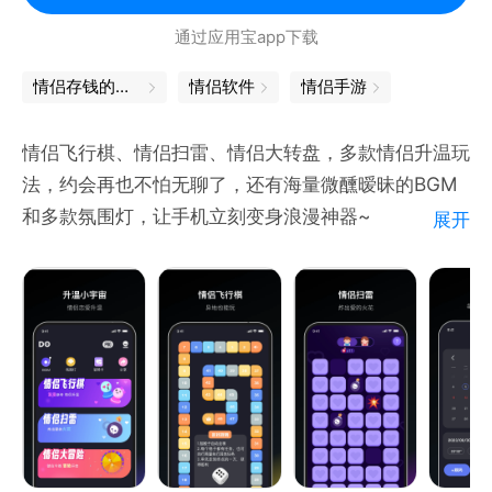
建情侣相册，每个重要的日子都值得被记录，记录点
通过应用宝app下载
滴，爱一直会在～
情侣存钱的软件
情侣软件
情侣手游
Mua一下，立刻上线。快来Mua体验甜蜜而有趣的情
侣生活吧。
情侣飞行棋、情侣扫雷、情侣大转盘，多款情侣升温玩
法，约会再也不怕无聊了，还有海量微醺暧昧的BGM
和多款氛围灯，让手机立刻变身浪漫神器~
展开
【情侣飞行棋】
大人的游戏，约会一起玩
【情侣扫雷】
炸出爱的火花
【情侣大转盘】
爱的魔力转圈圈
【微醺歌单】
精选数首氛围感十足的BGM，跟着节奏动起来