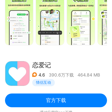
不怕对方的安危~
【手机使用记录】
想为TA点夜宵但是不知道对方是否睡觉？全天手机使
用情况都在这儿，轻松get对方手机屏幕使用情况！
【自动报备】
还在担心TA去了哪忘记告诉你？上车下车、离开达到
任意地方自动发送报备，不再整日担心~
恋爱记
4.6
390.6万下载
464.84 MB
情侣互动
官方下载