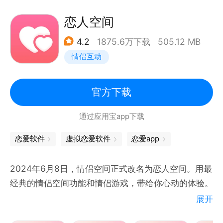
你画我猜：猜画猜出爱，让你们的恋爱更有趣！
【恋爱守护】
恋人空间
用机记录：随时了解TA的动态，连接心与心的每个瞬
4.2
1875.6万下载
505.12 MB
间！
情侣互动
姨妈助手：精准记录生理期，守护她的健康每一天～
共享日程：与TA同步每一天，增进彼此亲密感与信
任！
官方下载
情侣闹钟：异地恋也要和TA说早安晚安！
通过应用宝app下载
【互动记录】
纪念日：记录每个特别的瞬间，让爱情的纪念日永远温
恋爱软件
虚拟恋爱软件
恋爱app
暖心间！
心情日记：两人的专属心情日记，分享彼此的喜怒哀
2024年6月8日，情侣空间正式改名为恋人空间。用最
乐！
经典的情侣空间功能和情侣游戏，带给你心动的体验。
开罚单：情侣趣味罚单，轻松化解生活中的小摩擦～
展开
拍照姿势：轻松摆出完美姿势，告别拍照烦恼！
-多种方式来记录你们的爱情：
【更多功能】