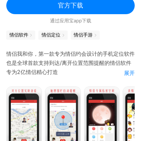
一起答题，解锁更多情侣小问答
官方下载
通过应用宝app下载
【情侣记录】
恋爱相册：上传你们的相册和照片，记录甜蜜爱情
情侣软件
情侣定位
情侣手游
恋爱纪念：记录你们重要的日期，提醒你们不忘记走过
的路
情侣我和你，第一款专为情侣约会设计的手机定位软件
恋爱长跑：在一起的天数，每一天都尤为珍贵
也是全球首款支持到达/离开位置范围提醒的情侣软件
专为2亿情侣精心打造
展开
未来还有更多功能陆续上线，一起期待吧~
只要双方都安装了该手机定位软件，随时随地，了解另
一伴的位置。约会时不用再问：“到哪了？”，免去你的
牵挂。
=&gt;显示情侣距离
只要双方都安装了该手机定位软件，随时随地，了解另
一伴的位置和距离。约会时不用再问：“到哪了？”，免