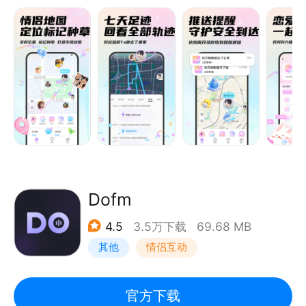
-支持面容识别认证
-可主动解绑与注销
【情侣专属地图】可实时精准查看对方位置，3D卫星
-不含任何广告插件
地图实时移动，做背后默默守护Ta的人。历史轨迹动
-会员权益可双方互享
态一键可查，可回看双方7天内的行动轨迹哦。还可标
记打卡，在地图上标记想去旅行打卡的地点和值得回忆
的地点，一起制作属于情侣间独一无二的浪漫地图。
【情侣贴贴霸屏】专属于两人的Mua亲密互动，用你
的甜蜜表情霸占ta的桌面，对象打开手机直接就能看
见，爱就是要随时看得到！还能查看对方实时剩余电
Dofm
量，屏幕使用时间，专治消息不回，发送后对象需在
4.5
3.5万下载
69.68 MB
30分钟内拍照回应你~
其他
情侣互动
【Mua情侣日记】两人的专属心情日记，实时同步对
方，时刻专注对方的心情变化，记录共同的纪念日，创
官方下载