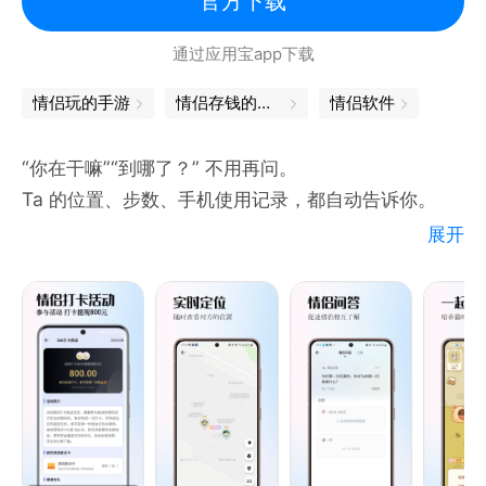
官方下载
■ 微爱welove心动功能介绍
通过应用宝app下载
【情侣叫醒】不管相距多远我们都要互道早晚安~
【恋爱打卡】约定好一起做一件事，每天互相提醒。
情侣玩的手游
情侣存钱的软件
情侣软件
【情侣愿望】和 Ta 一起完成 100 个愿望之后我们就
结婚吧！
“你在干嘛”“到哪了？” 不用再问。
【未来情书】藏在时光里的小小美好，给未来的我们写
Ta 的位置、步数、手机使用记录，都自动告诉你。
一封信~
展开
【经期助手】在特殊时期，也可以及时提醒他给足女朋
【实时定位 Ta 的每一分钟】（免费）
友温暖！
• 支持在 3D/卫星地图中查看对方位置（可精准到楼
【三生石】和相爱的人在三生石上刻下名字，留下恋爱
层）
的印记！
• 支持一键获取Ta的定位，精准到楼层
• 自动记录TA的全天轨迹，可随时翻看
■ 联系我们
• 出门 / 到家 / 到公司智能提醒，让关系更安心
- 客服QQ群：792569803
【自动报备，不用开口也能被看见】（免费）