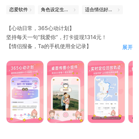
恋爱软件
角色设定生成器
适合情侣好玩的软件
【心动日常，365心动计划】
坚持每天一句“我爱你”，打卡提现1314元！
【情侣报备，Ta的手机使用全记录】
展开
1.实时定位，轨迹记录：随时查看准确定位，整天行程
轻松掌握；
2.手机记录，自动报备：手机使用记录，离开到达，上
下车时间自动提示，时刻守护你的另一半。
【你的恋爱顾问】
甜蜜小窝：和TA一起打造一个温馨、浪漫且充满恋爱
气氛的情侣空间；
情侣空间：做任务赚金币，和TA一起装饰温馨的“小
家”；
甜言蜜语：每天的“早安午安晚安”都不能迟到，聊天，