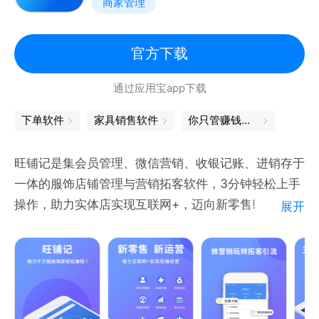
商家管理
5、扫码出库和入库
6、员工管理支持多用户使用
7、出入库数据和库存数据导出
官方下载
8、...
通过应用宝app下载
【联系我们】
下单软件
家具销售软件
你只管赚钱，剩下的我来搞定
客服微信：claire19860807
服务邮箱：ycjike@163.com
旺铺记是集会员管理、微信营销、收银记账、进销存于
官方网站：http://www.xnqixnn.cn/
一体的服饰店铺管理与营销拓客软件，3分钟轻松上手
操作，助力实体店实现互联网+，迈向新零售!
展开
【会员管理】扫一扫即可成为会员，3秒快速自助登记;
储值、积分、等级、折扣、等全面会员功能微信会员独
有账单自助查询，会员消费更放心!