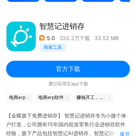
【AI超级店助】
-聚合AI入库（3秒录入上千商品）、AI引流助手（每
智慧记进销存
天轻松引流10+客人到店）、AI搭配（每天轻松引流
5.0
320.2万下载
33.52 MB
10+客人到店）、AI模特（每天轻松引流10+客人到
商家工具
店），AI货盘诊断（科学采购/销售，打造畅销货
盘）、AI上新（货不压手更好卖）、AI分群营销8个智
慧经营的核心功能
官方下载
通过应用宝app下载
【数据协同，方便管理】
- 支持电脑、平板、手机全平台系统，数据云端实时同
电商erp
电商erp软件
赚钱开工，先装商家版App
步 - 支持多店铺、多员工、多产品、多维度管理，提
高店铺管理效率
【金蝶旗下免费进销存】 智慧记进销存专为小微个体
若您喜欢秦丝进销存，请花一点时间给我们评论。在使
户打造，公司拥有15年国内批发零售行业进销存软件
用中有任何问题和意见均可通过以下方式反馈:客服热
经验，旗下产品包括智慧记AI进销存、智慧记微店、智
展开