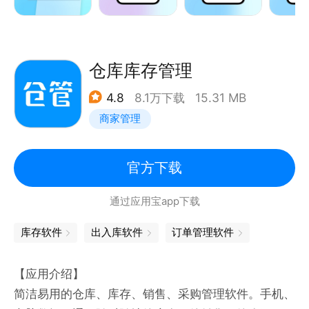
30+细分行业、300万批零商户的共同选择.
【核心功能】
1、销售管理
2、商品管理
仓库库存管理
3、库存管理
4.8
8.1万下载
15.31 MB
4、客户/供应商管理
商家管理
5、微信订货
6、业务分析
【联系我们】
官方下载
在您使用中有任何问题和意见均可通过以下方式反馈：
通过应用宝app下载
官方网站：www.zhihuiji.cn
微信公众号：izhihuiji或金蝶智慧记
库存软件
出入库软件
订单管理软件
企业QQ：800-821-860
客服热线：400-830-8060
【应用介绍】
联系地址：广东省深圳市南山区科技南十二路金蝶软件
简洁易用的仓库、库存、销售、采购管理软件。手机、
园