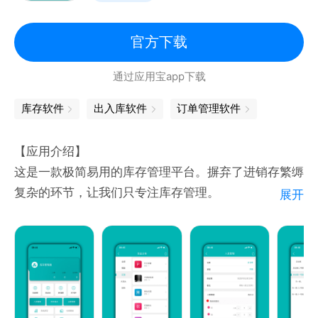
1、界面简单，操作简单
2、记录不同客户的不同价格，可以根据不同客户显示
官方下载
不同的价格
通过应用宝app下载
3、追踪商品的进销记录
4、商品的二级分类
库存软件
出入库软件
订单管理软件
5、...
【应用介绍】
[适用对象]
这是一款极简易用的库存管理平台。摒弃了进销存繁缛
批发商、零售商、微商、超市、个体户、有理想有梦想
复杂的环节，让我们只专注库存管理。
展开
的年轻人
【核心功能】
[客服微信]
货品管理、出库入库、库存盘点、库存调拨、拆装组
微信：18798809437
合、仓库管理等。