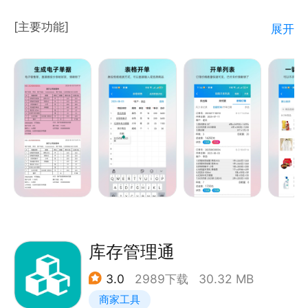
2.功能按需配置。功能支持关闭，关闭后软件不体现，
[主要功能]
展开
用起来更加方便。
1、商品的进货销售出库入库
3.仓库、商品数量无限制
2、商品的二级分类和拆分销售
3、商品库存数量的统计追踪
【关于公司】
4、扫码进货和销售
公司坐标深圳，成立11年，拥有170万企业用户，【橙
5、商品销售进货统计
子库存通】是公司SaaS办公矩阵【橙子云】（原橙子
6、针对不同客户/供应商显示不同价格
通）旗下的一款出入库管理系统，【橙子云】旗下有
7、商品销售数据统计分析
20款日常办公产品，包括进销存、CRM、会计财务、
8、商品材料购买和使用记录
考勤、审批、巡检等等，涵盖管理人、财、物、事、业
9、其它支出和收入记录
务五大模块。公司稳定高速发展，产品安全有保障。
10、员工管理和权限管理
11、多仓库管理
库存管理通
【联系我们】
12、...
官网:www.orange-office.com
3.0
2989下载
30.32 MB
商家工具
[特有功能]