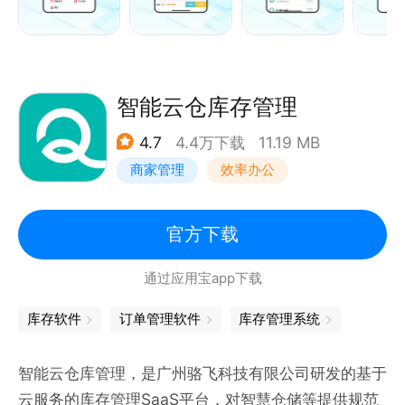
- 支持多店铺、多员工、多产品、多行业、多维度管
理，提高店铺管理效率
【功能覆盖店铺经营全流程】
智能云仓库存管理
- 以进货、销售、库存为核心，覆盖实体店铺经营每一
4.7
4.4万下载
11.19 MB
个环节
商家管理
效率办公
- 一键生成小程序微商城，所有实体门店商品轻松上传
云端，实现线下线上一体化经营
官方下载
【对接全硬件设备】
通过应用宝app下载
- 适配小票打印机、蓝牙标签机、蓝牙针式打印机、热
转印标签吊牌打印机等各类打印设备，支持远程云操
库存软件
订单管理软件
库存管理系统
作，各类单据、标签、吊牌轻松打印
- 对接智能收银一体机、PDA、POS开单刷卡一体机、
智能云仓库管理，是广州骆飞科技有限公司研发的基于
扫码器等各类智能设备，实现快速开单和收银
云服务的库存管理SaaS平台，对智慧仓储等提供规范