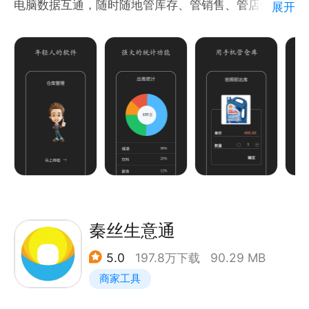
电脑数据互通，随时随地管库存、管销售、管店铺。
展开
【核心功能】
仓库库存管理、商品库存盘点、多库房出入库、销售单
出库、订单物流信息跟踪、业务流程交付、商品货物管
理、采购进货、客户供应商管理、多门店店铺管理。
【功能亮点】
1、简洁、易用，好上手的仓库管理软件 。
2、两周一更新，软件功能与时俱进，丢掉那些复杂的
金蝶、用友、管家婆等传统软件，用上云软件。
3、电脑、平板、手机全平台支持，随时随地管生意。
秦丝生意通
4、通过分享产品、订单、对帐单给客户。订单交付管
5.0
197.8万下载
90.29 MB
理，物流状态实时查询。
商家工具
5、行业优化，对数码家电、服装鞋帽、食品饮料、家
具建材、汽配五金、日用百货、珠宝配饰、批发零售行