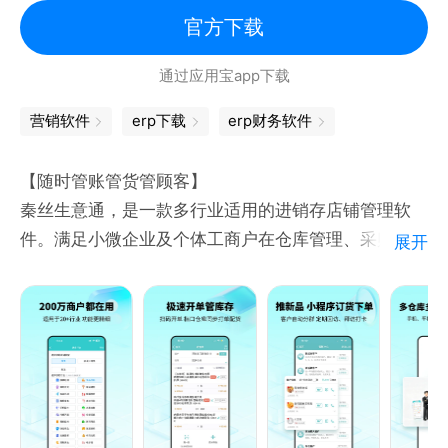
业的销售、进销存管理做了深度优化。
官方下载
通过应用宝app下载
【适用对象】
适用于各行业批发商、代理商、零售商、连锁加盟店、
营销软件
erp下载
erp财务软件
淘宝卖家、以及代购微商等形式的商户，帮助您做好连
锁店、店铺销售管理、收支记帐、商品进销存、客户会
【随时管账管货管顾客】
员管理。
秦丝生意通，是一款多行业适用的进销存店铺管理软
件。满足小微企业及个体工商户在仓库管理、采购管
展开
【顾问服务】
理、销售管理、生意记账、客户管理、供应商管理、店
1、一对一软件顾问服务，随时响应您的需求。
员管理等方面的业务需求。软件可以免费使用，并可以
2、7*12小时技术顾问服务，为您设计专属的实施方
自主开通微信自动化、线上微商城等增值服务。
案。
3、软件厂家直接服务，质量更优。
【数据协同，方便管理】
- 支持电脑、平板、手机全平台系统，数据云端实时同
步，真正实现云进销存