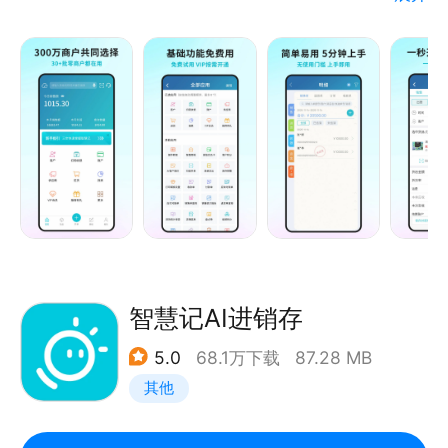
线: 4001845682
慧记AI零售、智慧记开店测算、智慧记商品查询、智慧
记硬件设备等，已成为30+细分行业、117个国家与地
区、300万批零商户的共同选择。
【核心功能】 销售开单、库存管理、订单管理、客户
管理、供应商管理、对账管理、资金管理、报表统计
等。
【功能亮点】
1.销售管理：支持一秒开单、一键入库、扫码收银和高
效打印。
2.库存管理：包括商品管理、库存预警、供应商信息和
库存盘点。
智慧记AI进销存
3.客户管理：记录客户信息、设置价格等级、自动对账
5.0
68.1万下载
87.28 MB
和微信分享。
其他
4.经营报表：提供销售统计、库存统计和更多分析报
表。