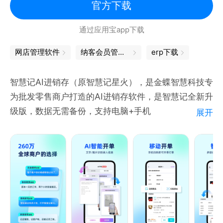
5.更多功能：包括数据云同步、门店收银系统、微信会
官方下载
员卡和智慧记微店。
通过应用宝app下载
【适用对象】 适用对象包括批发、零售、批零兼营业
务的个体户，覆盖五金建材、食品饮料、家居装饰、数
网店管理软件
纳客会员管理软件
erp下载
码家电、商超便利等30+细分行业。
【数据安全】 1.ISO27001国际信息安全标准认证 2.国
智慧记AI进销存（原智慧记星火），是金蝶智慧科技专
内电信级IDC机房数据存储 3.全球CSA云安全联盟成
为批发零售商户打造的AI进销存软件，是智慧记全新升
员认证
级版，数据无需备份，支持电脑+手机
展开
+PDA+Pad+Mac，多端多人同时使用，支持AI智能识
别开单、1秒极速开单、商品精细化管理、多店多仓与
调拨、内置9大生意经营报表和AI生意助手，帮助小微
个体商户高效进行销售管理、商品管理、资金管理、进
货/库存管理、业务分析、客户/供应商管理，15年进销
存软件行业经验，简单好用易上手，5分钟上手，一对
一专业客服指导，现已覆盖154个国家与地区，成为