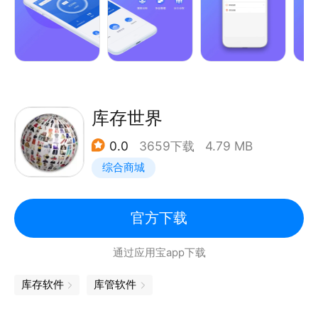
【微信营销】卡券营销：会员消费赠送，推动拉新及二
次消费消费提醒：信息实时到达，免拦截，免短信费用
优惠促销：优惠活动/商品发布，吸引返店消费e会员平
台：会员消费、余额、积分自助查询，会员互动等
【收银记账】支持储值卡消费，积分兑换等。微信支付
库存世界
宝多种记账方式以及扫码收款。
0.0
3659下载
4.79 MB
综合商城
【店铺管理】单店经营、多店连锁，商品管理、仓库进
销存、员工权限管理，老板轻松自在。
官方下载
【经营分析】会员对账、会员贡献、消费排行、员工提
通过应用宝app下载
成、经营报表等多种分析，一目了然。
库存软件
库管软件
感谢使用旺铺记！
有问题可通过以下方式和我们联系：