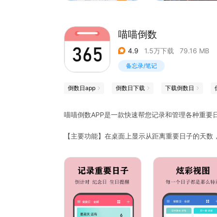
为职场人规划项目周期
为学生倒数考试日期
为旅行者提醒行程安排
喵喵倒数
无论是规划未来，还是珍藏回忆，mDays都将成
4.9
1.5万下载
79.16 MB
都值得铭记！
备忘录/笔记
倒数日app
倒数日下载
下载倒数日
喵喵倒数APP是一款快速帮您记录和管理各种重要
【主要功能】在桌面上显示从距离重要日子的天数
子！
【小工具】生命时光，每日一句，小组件，壁纸，
【日期计算】公历农历日期转换，公历农历日期推
【炫彩字体】提供20余种炫彩字体显示，让你的倒