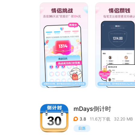
情侣攒钱：情侣共同攒钱，助力共同目标与爱情守
100件小事：和TA完成爱的一件件小事，记录甜蜜
【情侣一起玩】
云宝：与TA一起培养专属“云宝宝”，见证爱情的成
你画我猜：猜画猜出爱，让你们的恋爱更有趣！
【恋爱守护】
用机记录：随时了解TA的动态，连接心与心的每个
姨妈助手：精准记录生理期，守护她的健康每一天
共享日程：与TA同步每一天，增进彼此亲密感与信
情侣闹钟：异地恋也要和TA说早安晚安！
【互动记录】
纪念日：记录每个特别的瞬间，让爱情的纪念日永
心情日记：两人的专属心情日记，分享彼此的喜怒
开罚单：情侣趣味罚单，轻松化解生活中的小摩擦
拍照姿势：轻松摆出完美姿势，告别拍照烦恼！
【更多功能】
mDays倒计时
探索更多惊喜功能，与TA一起记录爱情点滴，发现
3.8
11.6万下载
32.20 MB
日历