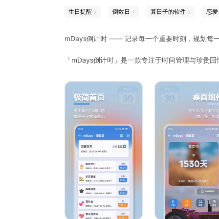
生日提醒
倒数日
算日子的软件
恋爱
mDays倒计时 —— 记录每一个重要时刻，规划每
「mDays倒计时」是一款专注于时间管理与珍贵
生日、纪念日、节日、考试、会议，还是旅行计划、
值得期待的日子不再错过。
【核心功能】
全能倒数与纪念日管理：支持自定义倒数日、周年
智能提醒设置：提供多种提醒方式（重复提醒、农
个性化分类与主题：按生活、工作、爱情等场景分
多端同步与数据备份：无缝同步手机、平板等多设
桌面小组件：实时查看倒数日，让重要时刻一目了
【适用场景】
为情侣记录恋爱纪念日
为家庭标记宝宝成长里程碑