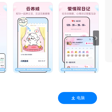
护！
瞬间～
长与陪伴～
瞬间！
～
任！
远温暖心间！
哀乐！
～
每一个甜蜜瞬间。
电脑