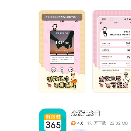
＝＝＝使用场景＝＝＝
约会/恋爱/结婚：和ta的重要日子不能忘记，提前
生日/聚会/旅游：好朋友在一起的生日、聚会、出
中考/高考/考研：考试没多少天了？别慌，有我们
五一/国庆/春节：各种传统节假倒数拾光，提前做
事件/任务/项目：为重要事项设置倒计时提醒，工
个性化的小组件和桌面图标：为你的桌面带来不同
拍立传：TA的桌面小组件由你定义~拍张照片送T
合拍：全新的合拍功能，我的相机分你一半，你的
如果您在使用过程中有任何问题或建议，欢迎加入我们的
如果您喜欢「倒数321」，请留下您的五星好评，
gogogo~~~
恋爱纪念日
4.6
17.1万下载
22.82 MB