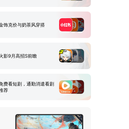
金饰克价与奶茶风穿搭
火影9月高招S前瞻
免费看短剧，通勤消遣看剧
推荐