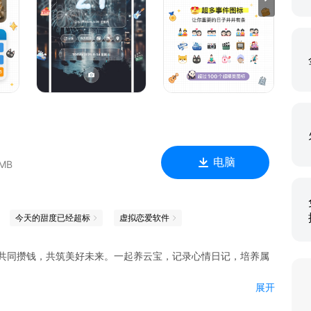
子
电脑
 MB
为每日科技旗下注册商标，侵权仿冒将面临法律后果。
今天的甜度已经超标
虚拟恋爱软件
侣共同攒钱，共筑美好未来。一起养云宝，记录心情日记，培养属
展开
314元甜蜜现金奖励！