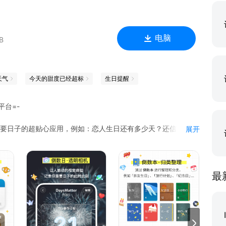
电脑
B
天气
今天的甜度已经超标
生日提醒
 平台=-
录生活中重要日子的超贴心应用，例如：恋人生日还有多少天？还信用卡还
展开
天？距离世界末日还有多少天……
 年 12 月 31 日的倒数/正数日期
最