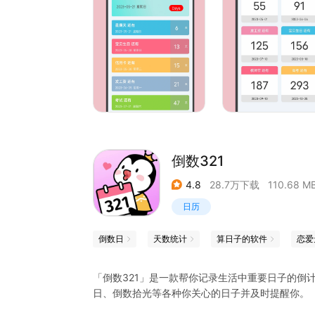
【备忘录】好记性不如烂笔头，琐事不再忘记。
【专注时钟】帮你养成好习惯。
【日历视图】简洁明了的清楚哪一天的会有重要的
【心情记录】一个只属于自己的小天地，用表情记
【课程表】设置课程简单，每天上什么课一目了然
倒数321
【小决定】遇事不决，我们帮你做决定
4.8
28.7万下载
110.68 M
产品反馈
日历
如您在使用过程中遇到任何问题或者对我们的产品
倒数日
天数统计
算日子的软件
恋爱
邮箱: zxfnicholas@163.com
QQ沟通群：636407301
「倒数321」是一款帮你记录生活中重要日子的倒
日、倒数拾光等各种你关心的日子并及时提醒你。