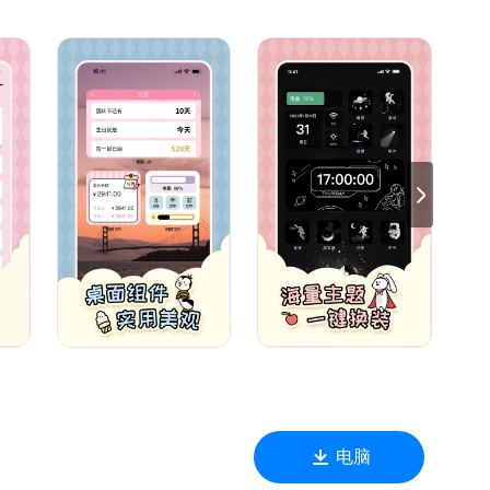
准备礼物和惊喜吧
游，都是值得记录的倒数拾光
提醒，你每天都在认真学习哦
好假期游玩计划吧
作学习安排从容不惊
的风格展示，充分展现自我，每天都有好心情
A一个意想不到的惊喜吧！
桌面分我一半。
QQ群：473661105
您的每一次好评，将成为我们不断进步的动力！321，
电脑