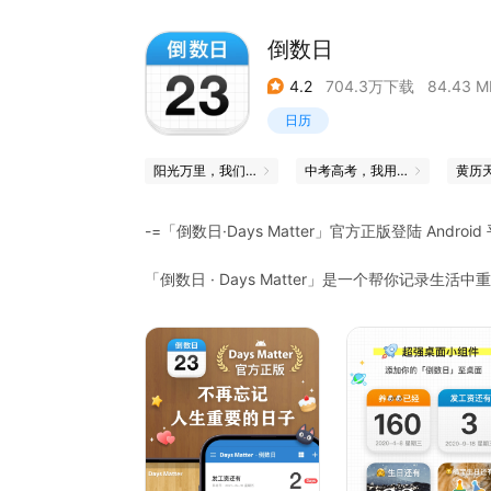
倒数日
4.2
704.3万下载
84.43 M
日历
阳光万里，我们一定能上岸！
中考高考，我用它过关
黄历
-=「倒数日·Days Matter」官方正版登陆 Android
「倒数日 · Days Matter」是一个帮你记
有多少天？发工资还有多少天？宝宝出生已经多少
=主要功能=
· 万年支持：支持从公元元年 1 月 1 日到公元 9999
· 农历支持：支持从 1901 年至 2049 年的农历日期
· 云端同步：你的重要日子绝不丢失
· 支持添加桌面挂件
· 支持自定义背景，颜色，图标，手工字体