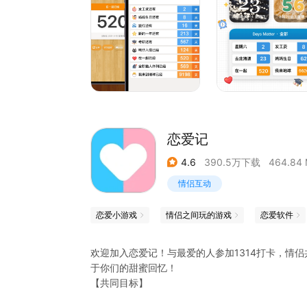
· 支持存为海报图片分享
· 倒数本 &amp; 小倒数日：整理和分类你的重要日
· 100+ 精美图标 &amp; 设计封面
· 历史上的今天
· 日期计算器
· 高级功能：密码保护+隐藏归档
欢迎反馈你的需求给我们 ^_^
恋爱记
「iDaily · 每日科技」荣誉出品
4.6
390.5万下载
464.84
权利声明：「倒数日」及「Days Matter」均
情侣互动
恋爱小游戏
情侣之间玩的游戏
恋爱软件
欢迎加入恋爱记！与最爱的人参加1314打卡，情
于你们的甜蜜回忆！
【共同目标】
1314打卡：情侣365天互说我爱你甜蜜打卡，赢1