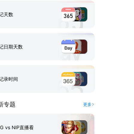
记天数
记日期天数
记录时间
新专题
更多
IG vs NIP直播看