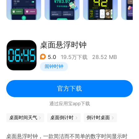
复提醒，并可以以时间为单位设置间隔时间，设置闹铃
或者隔天闹钟；
2.重复提醒列表：只需要一次性的罗列一个重要的事
情，年/月/日/时/分/秒/，您就可以一直得到准时的提
醒；
桌面悬浮时钟
3.闹钟铃声列表：可以选择默认铃声和自定的铃声；
5.0
19.5万下载
28.52 MB
4.计时器：可以自由创建一个计时的事项，举例，煲
闹钟时钟
汤、跑步、午睡等事件；
5.世界时钟：显示世界时间，可以随意添加和删除，不
需要联网也可，出差旅行必备；
官方下载
6.秒表列表：开启秒表可以在一段时间内暂停系统会自
通过应用宝app下载
动记录；
7.日历功能：日期方便查看，阴历、节日节气、法定假
桌面时间天气
桌面倒计时
倒计时桌面
日清晰标注；
8.备忘提醒：日程管理、生日管理、纪念日管理，让生
桌面悬浮时钟，一款简洁而不简单的数字时间显示时