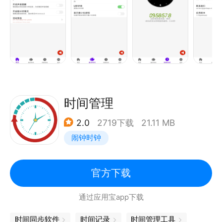
一个分析，绑定上【睡觉】，设置【一天起始时间】为
3、自定义显示字体大小。
昨日中午12:00即可。然后分析列表就会生成一个柱状
4、自定义时间偏移量。
图图表，可以很直观看到一段完整的睡眠时长。
5、网络精准校时支持。
6、语音提示和黄历查询支持
* 支持完全离线使用：时间日志可以完全离线使用，弱
网无网环境毫不影响记录。
时间管理
* 待办项和计时绑定：这个功能可以满足不同的使用场
景，1，待办项和计时深度绑定，可以看到这项todo花
2.0
2719下载
21.11 MB
费多久。2，可以当做计时模板使用，设置好记录的分
闹钟时钟
类、标签、备注，一键开始，自动为计时的分类进行相
应设置。
官方下载
行为链功能：将想要做的事情串成一条链，完成一件事
通过应用宝app下载
后，自动开始下一件事。
时间同步软件
时间记录
时间管理工具