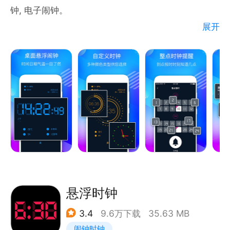
活变得井井有条；
钟, 电子闹钟。
Ps:关机、结束进程和静音闹钟都不会
展开
- 极简设计，醒目的数字电子表显示，方便你在房间的
任何角度查看时间。
- 多种时钟样式和颜色可供选择
- 滑动式闹钟，方便快捷
- 整点报时，每小时语音提醒报告时间。
- 极简设计，简单的才是舒服的
悬浮时钟
- 还有尺子，镜子，水平仪，手电筒，指南针等小功能
3.4
9.6万下载
35.63 MB
等你来体验哦！
闹钟时钟