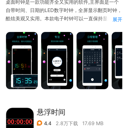
桌面时钟是一款功能齐全又实用的软件,主界面是一个
自带时间、日期的LED数字时钟，全屏显示翻页时钟，
酷炫美观又实用。本款电子时钟可以一直保持显示状
展开
态，在夜晚，当你一觉醒来可以很容易的查看现在的时
间。在车上，在路途中，都可以随时随地的查看，方便
快捷，保证你准时达。
功能：
- 支持24/12小时格式
- 字体颜色、日期格式均可自定义设置，选择多样
- 功能齐全，集闹钟、日历等功能于一体
- 界面精美，简洁方便
时钟+日历+闹钟，生活工具应有尽有！
赶快来下载试试吧！
悬浮时间
4.4
2.8万下载
17.69 MB