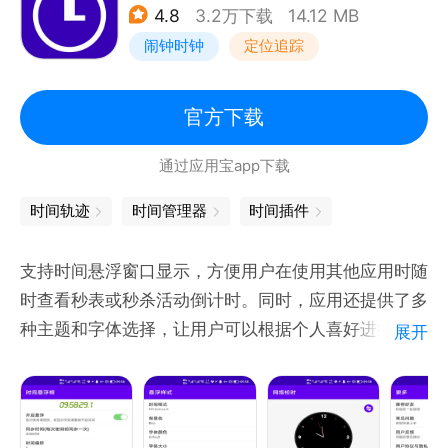
4.8
3.2万下载
14.12 MB
闹钟时钟
定位追踪
* 无限级分类：很多软件最多支持两级分类，但时间日
志支持无限级！适应更多使用场景。
官方下载
* 无限级标签：标签在时间管理中非常重要，可以从不
通过应用宝app下载
同维度定义时间，比如相同的&#34;学习&#34;分类，
可以打上&#34;高效&#34;或&#34;低效&#34;的标
时间轨迹
时间管理器
时间插件
签，然后分别查看&#34;高效&#34;和&#34;低效
&#34;的统计结果，同样的，我对标签也单独做了统
支持时间悬浮窗口显示，方便用户在使用其他应用时随
计，同样支持日，周，月，年的查看。
时查看秒表或秒杀活动倒计时。同时，应用还提供了多
种主题和字体选择，让用户可以根据个人喜好进行自定
展开
* 分析功能：可以通过设置一些参数对某分类进行单独
义设置。
细致的分析，举个例子：分析睡觉时长。习惯在凌晨
支持功能：
12点前早睡的同学，统计时因为跨天，会将一段完整
1、多种自定义时间格式满足您不同需求。
的睡觉拆成两段，导致统计数据不符合实际。只需创建
2、自定义时间框背景色。