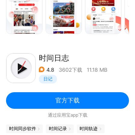
【时间直播】北京时间直播品牌，打造具有强烈时间刻
度和现场感的直播频道及沉浸式全景“慢直播”。
【时间号】汇集优质精品内容，致力于打造美食、金
融、家装、文旅、教育等垂类IP。
【接诉即办】用视频、图片更准确形象地描述投诉内
容，实现一键视频投诉、实时掌握办件进展。
【便民服务】生活缴费、天气预报、社会保障、交通管
时间日志
理、教育资源查询、社区便民各项服务，伴你一端在
4.8
3602下载
11.18 MB
手，通达北京。
日记
【电视广播】涵盖了北京广播电视台“北京卫视”“冬奥
纪实”“BTV新闻”“BTV文艺”等10个频道众多个电视栏
目的直播和点播回看；涵盖了“北京新闻广播”“北京
官方下载
1039交通广播”“北京音乐广播”“北京城市广播”等10个
通过应用宝app下载
频率众多个广播节目的实时收听、回听和预约收听。
时间同步软件
时间记录
时间轨迹