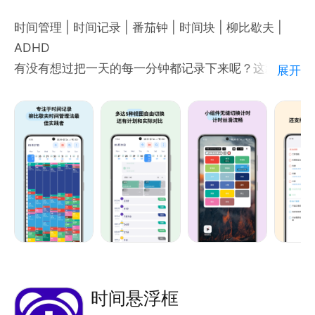
时间管理 | 时间记录 | 番茄钟 | 时间块 | 柳比歇夫 |
ADHD
有没有想过把一天的每一分钟都记录下来呢？这款软件
展开
可以满足你！
时间日志有什么亮点：
* 超方便的记录：几乎所有手机上你能想到的方便的记
录方式，我都尽力实现了，目前支持拖动块记录（补记
很方便），NFC，URL Scheme，通知栏，悬浮窗，
小部件计时。
* 丰富的复盘和统计：支持时钟图，饼状图，折线图，
堆叠图，时间分布图，热力图，支持日，周，月，年统
计筛选查看。更重要的是，每个周期都有与上一个周期
的时间环比对比功能，十分强大。（而且统计模块在时
时间悬浮框
间日志中完全免费）