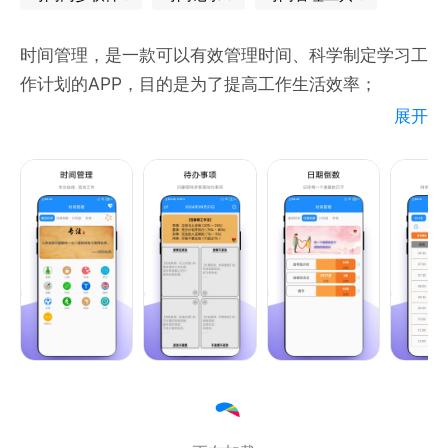
* 时间日志还对很多细节进行了非常多的优化：对半拆
时间管理，是一款可以有效管理时间、科学制定学习工
分，与上一个下一个合并功能，操作时间更加方便；日
作计划的APP，目的是为了提高工作生活效率；
视图和周视图可以双指放大缩小；任意页面的事件都支
持长按多选编辑事件；丰富且自定义程度极高的配色系
展开
【时间控】
统；个性化中对显示的时间格式进行自定义；个性化中
多个时间管理板块，让你的工作更专注、更高效；
可以设置无间隙计时，完成某项计时后直接开启下一项
计时；等等细节，希望能带给你非常舒适的使用体验。
【计划表】
制定科学计划表，精准掌握每个时间节点，高效利用时
间；
【养成系】
21天习惯养成法，助你轻松培养好习惯；