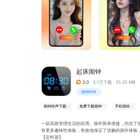
随地随心换！
【个性DIY】用你喜欢的照片、视频和素材，制作
选择！
来电视频铃声让你拥有更多精彩，快来下载体验吧
起床闹钟
2.0
3.1万下载
25.25 MB
闹钟时钟
闹钟铃声下载
免费下载闹钟
手机闹铃
一款高效管理生活的应用。操作简单便捷，内含了
有更多趣味性体验，有效地保证了流畅的操作体验
【定时器】