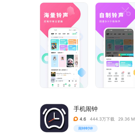
【铃声大全】抖快爆款、热门新歌、影视动漫、DJ
一键全搞定！
【音乐闹钟】温柔唤醒、劲爆提神、鬼畜快乐，每
【DIY裁剪】随意截取、多段拼接、还能提取视频
【超清视频】来电视频、动态锁屏、动态壁纸，还
【精美壁纸】明星、动漫、风景、萌宠、科技感…
【桌面小组件】纪念日、倒数日，给生活加点仪式
【彩铃专区】移动联通电信三网一键开通，热榜、
酷狗铃声，一站式装扮你的手机，快去下载试试吧
手机闹钟
4.6
444.3万下载
29.36 M
闹钟时钟