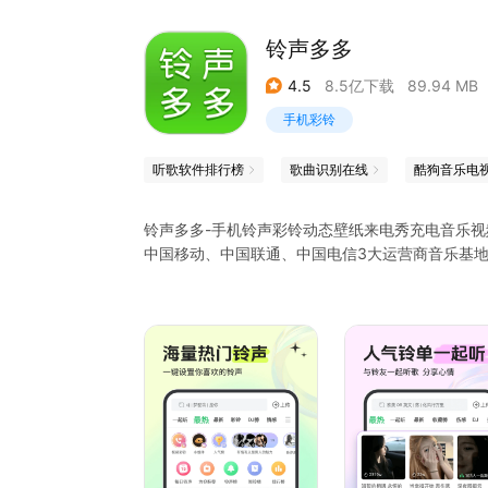
铃声多多
4.5
8.5亿下载
89.94 MB
手机彩铃
听歌软件排行榜
歌曲识别在线
酷狗音乐电
铃声多多-手机铃声彩铃动态壁纸来电秀充电音乐视
中国移动、中国联通、中国电信3大运营商音乐基
● 铃声多多，分类多多
精细铃声分类，经典、原创、翻唱、恶搞、影视、
● 实时获取你想要的铃声
手机铃声、彩铃（炫铃），来电视频，短信闹铃，
的联系人设置单独的来电铃声哦！
● 多人在线一起听，玩法多多！