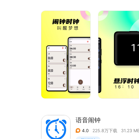
多种场景，举例，煲汤、跑步、午睡等事件，可自
您宝贵的时间。
【闹钟】
闹钟唤醒周期、贪睡时间双重设置。闹钟铃声渐强
【手电筒】
给你黑暗的夜晚照亮前路，更有SOS的闪光灯功能
【世界时间】
世界时钟：显示世界时间，可以随意添加和删除，
【更多功能】
全屏时间、秒表等等更多功能等您解锁，给您生活
语音闹钟
4.0
225.8万下载
31.23 M