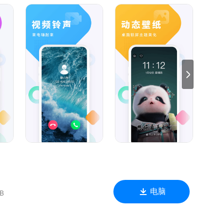
纯音乐……你想要的全都有，铃声、闹铃、短信、通知、充电音
天元气满满开始新一天～
背景音，你的铃声你做主！
能导入本地视频，手机界面独一无二！
…天天换壁纸，天天好心情！
感～
趣味、影视全都有！
电脑
B