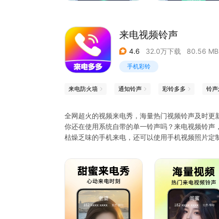
来电视频铃声
4.6
32.0万下载
80.56 MB
手机彩铃
来电防火墙
通知铃声
彩铃多多
铃声
全网超火的视频来电秀，海量热门视频铃声及时更
你还在使用系统自带的单一铃声吗？来电视频铃声
枯燥乏味的手机来电，还可以使用手机视频照片定
这里不仅有你想要的铃声，还有你喜欢听的音乐。
机锁屏、短信铃声、闹钟铃声、高清壁纸、动态壁
【海量资源】全网百万来电视频铃声资源，总有一
【一键设置】操作简单，设置便捷。来电视频铃声
手机高清动态壁纸，全部轻松一键设置！
【每日更新】热门来电视频、来电视频铃声、手机铃
【动态壁纸】是高清动态壁纸，也是炫酷有趣的音