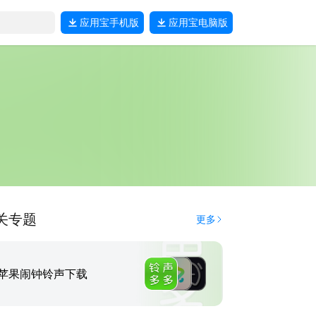
应用宝
手机版
应用宝
电脑版
关专题
更多
苹果闹钟铃声下载