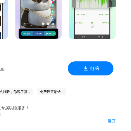
的人分享你的铃单吧！还能新建自己的听歌房间哦！
听歌交友两不误；还有超多精美头像挂饰、动态礼物，持续更新
得更有趣！
秀出个性！
制作你的专属个性铃声。
电脑
MB
一键设置充电视频铃声！
来下载设置吧
么好听，你说了算
免费设置彩铃
豆专属哄睡服务！
！
展开
松拿捏！