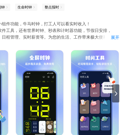
闹钟
生命时钟
整点报时
小组件功能，牛马时钟，打工人可以看实时收入！
软件工具，还有世界时钟、秒表和计时器功能，节假日安排，
、日程管理、实时薪资等。为您的生活、工作带来极大便利，手
展开
生日的重复提醒，并可以以时间为单位设置间隔时间，设置闹铃或者隔
情，年/月/日/时/分/秒/，您就可以一直得到准时的提醒；
；
煲汤、跑步、午睡等事件；
，不需要联网也可，出差旅行必备；
会自动记录；
定假日清晰标注；
让生活变得井井有条；