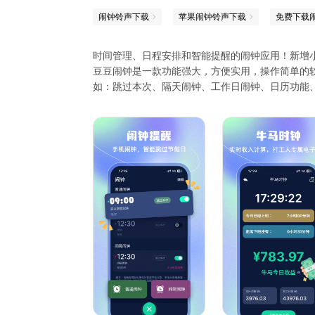
闹钟铃声下载
苹果闹钟铃声下载
免费下载
时间管理、日程安排和智能提醒的闹钟应用！新增
豆豆闹钟是一款功能强大，方便实用，操作简单的
如：跳过本次、隔天闹钟、工作日闹钟、日历功能
机必备工具，满足不同人群对于时间管理需要！
1.闹钟：可以按照每天/每周/每月/每年/节日/
天闹钟；
2.重复提醒列表：只需要一次性的罗列一个重要的事
3.闹钟铃声列表：可以选择默认铃声和自定的铃声
4.计时器：可以自由创建一个计时的事项，举例，
5.世界时钟：显示世界时间，可以随意添加和删除
6.秒表列表：开启秒表可以在一段时间内暂停系统
7.日历功能：日期方便查看，阴历、节日节气、法
8.备忘提醒：日程管理、生日管理、纪念日管理，
Ps:关机、结束进程和静音闹钟都不会