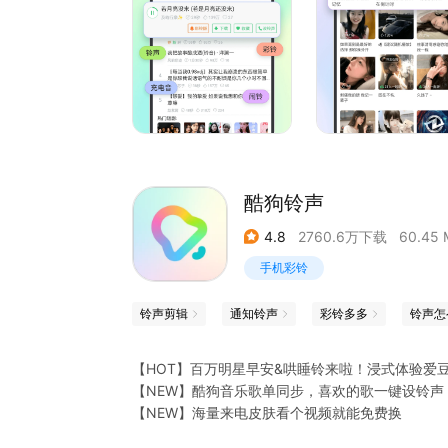
独乐乐不如众乐乐，多人在线一起听，快点和喜欢
可以尽情语音聊天、动感K歌、斗图、互送礼物、
ing；
● 超多高清充电视频动态壁纸来电秀
热门充电提示音，有趣炫酷的充电视频，让充电变
搞怪酷炫的视频彩铃，动态壁纸来电秀，一键设置
● 铃声DIY剪辑，打造个性化铃声
酷狗铃声
百万高品质铃声资源，支持个性化DIY铃声剪辑，
4.8
2760.6万下载
60.45 
百万高品质铃声资源，支持个性化DIY铃声剪辑，
如此强大的手机铃声设置功能，你还在等什么？快
手机彩铃
铃声剪辑
通知铃声
彩铃多多
铃声怎
【HOT】百万明星早安&哄睡铃来啦！浸式体验爱
【NEW】酷狗音乐歌单同步，喜欢的歌一键设铃声
【NEW】海量来电皮肤看个视频就能免费换
【NEW】全曲歌词裁剪0.1s精准微调，完美片段轻