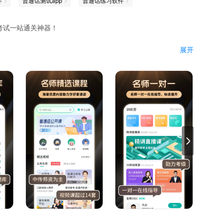
件
普通话测试app
普通话练习软件
考试一站通关神器！
展开
话口语，让你轻松拿到普通话等级证书，说一口标准普通话！
话考试方向！
短文朗读，普考50篇命题说话范文，附带范读音频，全面备考更
学课程，真人老师发音指导私教服务，选择适合自己的学习课
习时间与目标，自动为你定制普通话学习计划。
音进行评分，帮你找出错误发音。针对性纠正，有效提高普通话
流普通话学习考试经验，更有趣玩配音、美文朗读等多个普通话