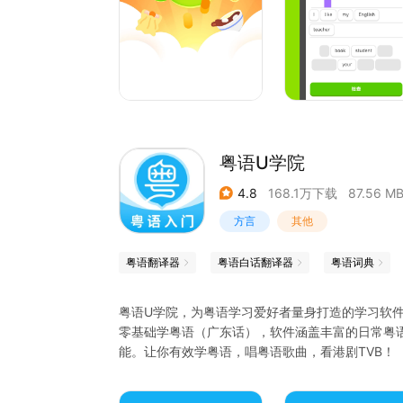
【粤语学习】粤语课更新啦！从糖水和街头小吃，
日的人情味。更多真实场景、文化内容与生活表达
2013&2014年谷歌「年度手机应用」
2013年苹果「年度手机应用」
2019年福布斯「下一家潜力独角兽公司」
2018 - 2020年CNBC「最具开创性品牌TOP50」
粤语U学院
欢迎关注微信公众号：多邻国Duolingo，和官方微
4.8
168.1万下载
87.56 M
方言
其他
粤语翻译器
粤语白话翻译器
粤语词典
粤语U学院，为粤语学习爱好者量身打造的学习软
零基础学粤语（广东话），软件涵盖丰富的日常粤
能。让你有效学粤语，唱粤语歌曲，看港剧TVB！
【功能介绍】
粤语真人发音教学