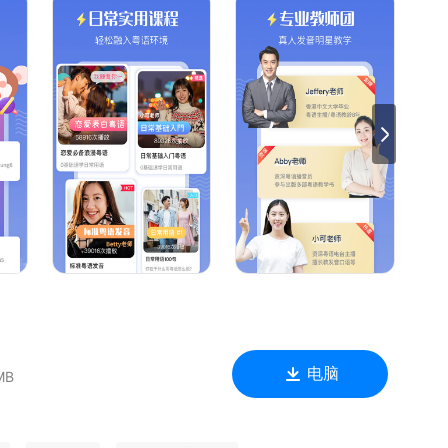
频全程辅导。为唱粤语歌曲、看粤语拼音、看粤语剧、香港剧、
音，才能说好粤语！
、tvb翡翠台、港剧网、香港剧、粤语电视剧，一边学粤语！轻松看
！
粤语歌曲都设置了标准发音的粤语歌词、粤拼、粤语发音！并有
歌词，唱出粤语歌！
你的粤语翻译，随身的粤语翻译器、粤语学习通、粤语掌上通！
电脑
MB