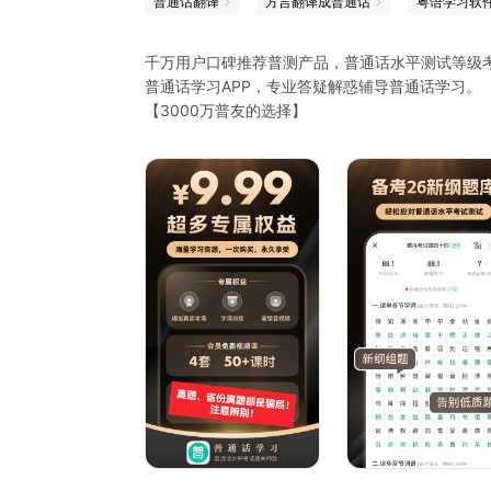
普通话翻译
方言翻译成普通话
粤语学习软
千万用户口碑推荐普测产品，普通话水平测试等级
普通话学习APP，专业答疑解惑辅导普通话学习。
【3000万普友的选择】
手把手教你正确标准普通话读音，普测发音和普通
2026年普通话水平测试备考指导，为您指明普通
1.全面的普通话考试素材
内涵《普通话水平测试》大纲表一表二，普测50篇
方便！
2.丰富的普通话学习课程
普考声母、韵母、声调发音课程，还有普考视频教
程，学好普通话。
3.AI智能定制你的普通话学习计划
通过AI人工智能及大数据等技术帮您制定普通话学
4.专业的发音评分功能
软件采用先进人工智能测评技术，对你的普通话发
水平。
5.普通话学习互动社区
玩转普通话学习社区，与广大普通话学友们一起交