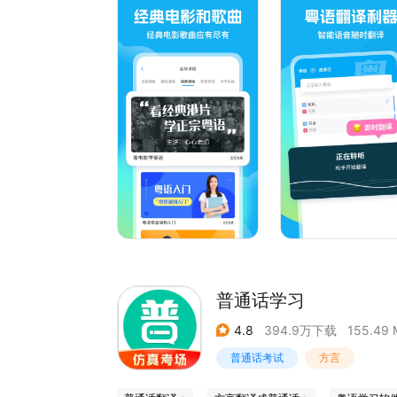
基础粤语拼音教学，19个声母，53个韵母和9个
精选粤语基础词汇
精选粤语必备60词，掌握基本的有用词汇，更有生
粤语入门小课堂
粤语学习从粤拼开始，一字一句教你辨识粤拼，助
闯关式粤语学习软件
精编旅游问路、逛街购物、广式美食等专题课程，
粤语歌曲正音学习
软件内每首歌曲都有标准发音的粤语歌词、拼音和
趣味TVB港剧台词
严选多部经典TVB港剧台词，看港剧学粤语，轻松
地道的粤语进阶课程
日常粤语课程，地道精品课程，还设有课后答疑纠
使用中如遇到问题，可通过“常见问题与反馈”，将
想学习的粤语歌曲?想了解的港剧？欢迎留言，我
普通话学习
4.8
394.9万下载
155.49 
普通话考试
方言