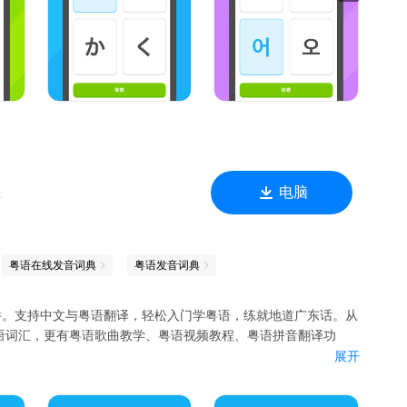
到港片经典对白与粤语金曲；从大湾区城市的烟火气，到传统节
，带你走进一个充满魅力的粤语世界。
博@多
电脑
B
粤语在线发音词典
粤语发音词典
件。支持中文与粤语翻译，轻松入门学粤语，练就地道广东话。从
语词汇，更有粤语歌曲教学、粤语视频教程、粤语拼音翻译功
展开