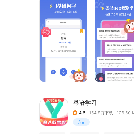
系统学习粤语发音、粤语九声六调，粤语发音音视
港剧tvb、香港和澳门旅游打好基础！学好粤语发
【tvb港剧港片台词】
严选100+部经典tvb港剧台词，轻松一边看港片
粤语电影、港片、粤tv、無線新聞，轻松粤语学习
【粤语歌曲】
喜爱的粤语歌不会唱？不会粤语歌词？我们给每首
粤语歌曲教学！让你有效看懂粤语拼音，听懂粤语
【粤语翻译、粤语字典、粤语输入法】
去香港、澳门、广东玩，或者学习工作，雷猴就是
更有粤语字典、粤语输入法等持续上线！
粤语学习
4.8
154.9万下载
103.50 
方言