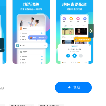
声调，标准真人粤语发音。
词标记功能。
你有一口标准好听的粤语发音。
从词到句，闯关式趣味粤语学习。
音频，轻松学会粤语歌曲。
开口说粤语！
音服务，流利粤语开口说。
竭诚为您服务。
们会努力改进！
电脑
MB