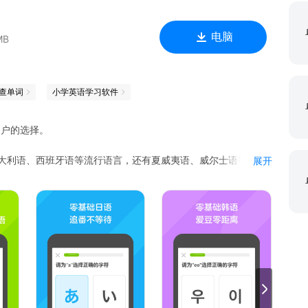
电脑
MB
查单词
小学英语学习软件
亿用户的选择。
意大利语、西班牙语等流行语言，还有夏威夷语、威尔士语等小众
展开
习，旅行、点菜、聊天、面试...忘掉那些枯燥乏味的死记硬背
可可爱爱的动画人物为你加油鼓气，玩儿着玩儿着就学会了。
勤、排队、等待时间都不会浪费啦！
供平等且优质的学习机会。