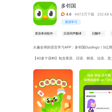
多邻国
4.6
447.5万下载
232.68 
英语学习
英语单词软件
日语同声翻译
日翻中
火遍全球的语言学习APP：多邻国Duolingo！5
【40多个语种】包含英语、日语、韩语、法语、
和濒危语言，甚至有《权力的游戏》中的龙语哦。
【游戏化学习】零基础入门，将生活场景分成单元学
吧，用游戏闯关的方法，有宝石、红心、王冠，有
【碎片时间】每天10-15分钟即可循序渐进，通
【可免费学习所有课程】我们的愿景是为全世界提