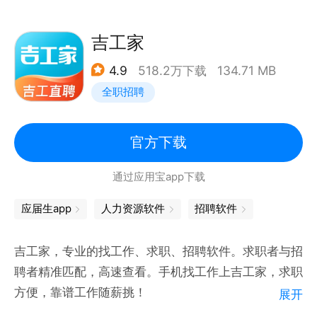
同时通过技能标签标注、三级评价体系等线上手段，逐
步引导基层信用习惯，建立起大数据支撑体系下的用工
吉工家
技能高效匹配，促进人力资源合理流动。
4.9
518.2万下载
134.71 MB
信用保证，避免拖欠
全职招聘
零灵发APP通过网上支付、契约存证、上工认定等方
式，可以有效减少纠纷，避免层层转包、推诿扯皮、工
资拖欠等现象。
官方下载
精准帮扶，勤劳致富
通过应用宝app下载
通过零灵发APP平台，可以解决农村贫困户、残疾人、
家庭妇女、文化层次较低人员等不适合企业固定用工、
应届生app
人力资源软件
招聘软件
城乡特殊群体、碎片化劳动者的生存和就业问题，巩固
扶贫成果，缓解政府帮扶压力。
吉工家，专业的找工作、求职、招聘软件。求职者与招
零工经济，降低成本
聘者精准匹配，高速查看。手机找工作上吉工家，求职
在资本寒冬和社会突发事件影响下（如疫情等），企业
方便，靠谱工作随薪挑！
展开
经营压力大，