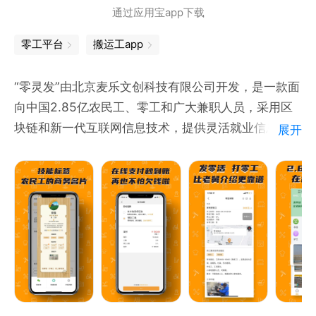
通过应用宝app下载
零工平台
搬运工app
“零灵发”由北京麦乐文创科技有限公司开发，是一款面
向中国2.85亿农民工、零工和广大兼职人员，采用区
块链和新一代互联网信息技术，提供灵活就业信息、线
展开
上工钱支付、职业技能评价和劳动权益保障的移动互联
网平台。
互联互通，服务民生
零灵发APP采用分布式记账、智能合约等区块链技术，
整合三四线城市“发零活”、“打零工”信息资源，打造移
动互联网信息平台，解决县域经济短期用工中存在的信
息不对称、支付不及时等问题，实现民生环境的“互联
互惠互通”。
技能标签，三级评定