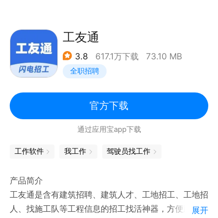
能为你呈现附近招工信息了；
——
3、招工信息中还可以通过地图导航方式快速到达目的
地；
工友通
3.8
617.1万下载
73.10 MB
亮点：
全职招聘
1.提供海量兼职岗位，轻松就能找到适合的岗位；
2.每天利用闲暇时间来工作，当天做完当天结账哦；
3.可以标签自己擅长的工作，方便有需要的人快速找到
官方下载
你！
通过应用宝app下载
工作软件
我工作
驾驶员找工作
产品简介
工友通是含有建筑招聘、建筑人才、工地招工、工地招
人、找施工队等工程信息的招工找活神器，方便建筑工
展开