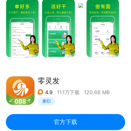
入！
【服务理念】干活不怕累，一帮到底!
【工人招募】单多活好，赚钱趁早！
【工人接单】工种匹配、智能推单、灵活接单。
【城市覆盖】已开通全国一二三线400多个城市。
【建议反馈】工人入驻：4000-914-113 微博关注：
@搬运帮；微信公众号：byb313
零灵发
4.9
11.1万下载
120.68 MB
兼职
官方下载