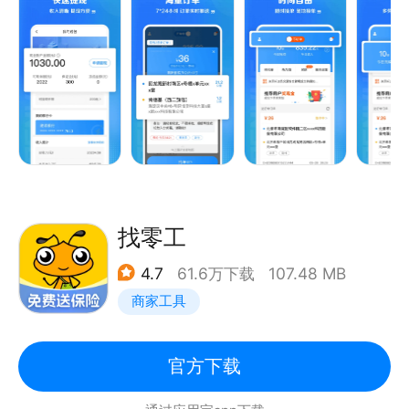
班族，闪送层层保障您的权益。
【平台优势】
1、时间灵活，自由接单，工作区域不受限制；
2、 按单结算，月入千元（个人报酬=物品重量 配送距
离 奖金）；
3、上百个服务城市，数千家商户，订单源源不断；
4、实时查看账户余额，自助提现功能；
5、24小时订单推送服务，订单预约，夜间单补助；
6、闪送员奖励，不定期工服，背包，冷藏箱免费发
找零工
放；
4.7
61.6万下载
107.48 MB
下载进入应用，请点击我要报名，即可收到面试邀请
商家工具
官方下载