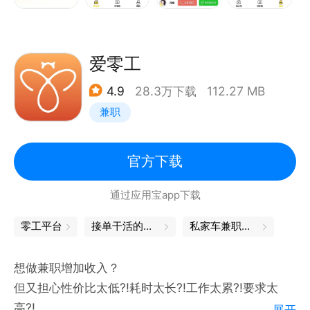
工作机会 ；
【进厂更快更放心】
免费为您提供专业求职顾问，全程服务您找工作 ；当
爱零工
天面试,当天进厂；
4.9
28.3万下载
112.27 MB
专属经纪人一对一指导找工作；免费车接车送、免费培
兼职
训、免费照相复印证件、免费送厂面试；更有生活补贴
在线申请及报销，推荐好友入职，还有推荐奖金！
进厂找工作，就上我的打工网！一家真实的找工作网
官方下载
站！
通过应用宝app下载
【联系我们】
免费热线：400-8355-665
零工平台
接单干活的平台
私家车兼职平台
商务合作：400-8355-995
微信公号：wodedagong
想做兼职增加收入？
但又担心性价比太低?!耗时太长?!工作太累?!要求太
高?!
展开