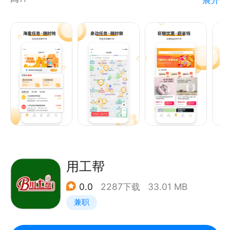
不用再担心！
“爱零工”为您提供海量卖场,超市,便利店内的赚钱机会.
每天12点上线大量理货,市调,促销等兼职需求,操作简
单,耗时短,费用及时到账.
只需利用你的一点点闲暇时间,一键抢单,即可轻松兼职!
联系我们
客服热线：400-808-1032
商务合作：ceci@so-in.com
建议投诉：ceci@so-in.com
加入我们：HR@slicejobs.com
用工帮
0.0
2287下载
33.01 MB
兼职