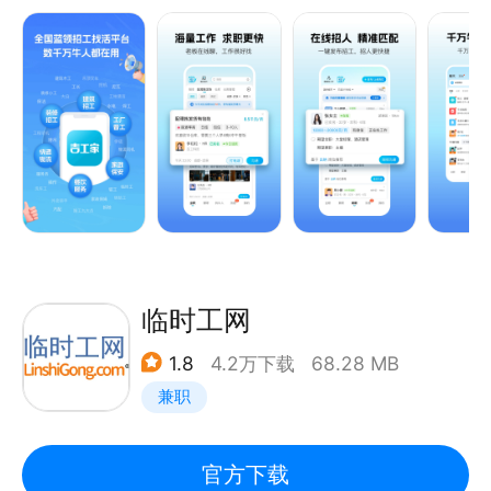
—— 产品特色 ——
【职位更精准】
为了更好地匹配求职者的职业期待，我们建立了岗位智
能推荐策略。智能算法、优先推荐给你离家近的同城招
聘信息，职位经过严格审核。
【职位更全面】
多职位随心挑，您身边的快捷招聘求职网。提供餐饮、
零售、物流、运输、工厂、制造、销售、市场、运营、
临时工网
客服、人事、财务、行政、房产、建筑、AI互联网、电
1.8
4.2万下载
68.28 MB
子、通讯、教培、金融、新能源、酒旅、广告、生活服
兼职
务、兼职、日结等等行业的海量信息。
【求职更方便】
官方下载