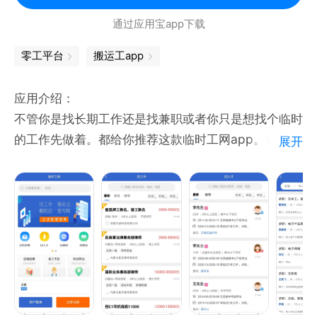
包吃、包住、包底薪、五险一金、全勤奖、双休、交通
通过应用宝app下载
补贴、话费补贴......这些福利还没入职你就知道！
零工平台
搬运工app
【求职更高效】
与老板在线沟通，随时随地，直接开聊，聊爽就约，拍
应用介绍：
板快，入职快，当天即可上岗。
不管你是找长期工作还是找兼职或者你只是想找个临时
的工作先做着。都给你推荐这款临时工网app。首先它
展开
【求职更安全】
的招工资源非常的全面什么种类都有。其次这里支持短
信息审核团队为您的求职安全保驾护航，信息审核严，
期跟日结工作。不管你想找什么工作都赶紧来下载看看
虚假零容忍。招聘企业严格审核，让求职更安全。
吧！
【招人快准省】
特点：
岗位免费发布试用，招人真的快，轻松找到优质牛人！
1、你可以放心大胆接单赚钱，还能与自己的工友一起
快速直接沟通牛人！智能算法匹配求职者和岗位，招的
报名赚钱；
放心，找的快捷！
2、为你带来了便捷的接单赚钱机会，打开手机定位就