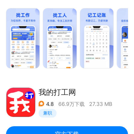
人找活、找项目，为建筑劳务公司寻找优秀的建筑工
人、建筑人才、建筑班组、施工队。帮助建筑工友去施
工以及开工帮忙，让建筑办工更高效、更智能、更便
捷。
产品亮点
【找活更准确】招工信息按种类按地区按距离查找，轻
松找活；
【招工速度快】招工信息一键发布，当天找到满意的工
友；
【服务有保证】招工信息专人审核，招聘真实有效；
我的打工网
【职位更全面】旋挖钻机手、挖掘机机手、装载机机
4.8
66.9万下载
27.33 MB
手、木工、资料员等上百个职位，涉及机手司机、工程
兼职
劳务、工厂企业、生活服务等多个行业，总有你要找
的；
【服务人群】焊工、木工、吊顶、小工、杂工、抹灰、