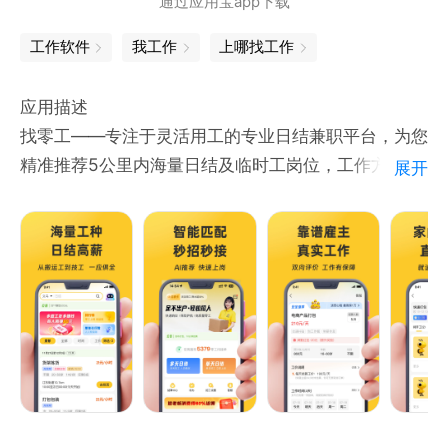
通过应用宝app下载
工作软件
我工作
上哪找工作
应用描述
找零工——专注于灵活用工的专业日结兼职平台，为您
精准推荐5公里内海量日结及临时工岗位，工作方便，
展开
薪资日结，真实可靠！目前已在金华、深圳、东莞、杭
州、绍兴 等城市开通服务，更多城市陆续上线中，敬
请期待！
【核心特点】
老板省心：一键发布需求→智能匹配熟练工→小时级雇
员接单、上岗
工友放心：海量附件日结/临时工岗位推荐→上工送保
险→工资当日结算
【平台优势】