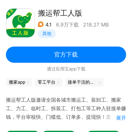
海量岗位：覆盖装卸工、搬运工、打包、分拣、手工
活、服务员、传单派发、技术工等多种岗位，任您挑选
搬运帮工人版
就近推荐：基于位置精准推荐3-5公里内日结岗位，步
4.1
6.9万下载
218.27 MB
行或短途骑行即可到达，省时省心，不再浪费通勤时间
其他
真实靠谱：对雇员、雇主双方实名认证，每个岗位均经
过审核，杜绝虚假招聘。雇主与雇员双向评价，快速筛
选靠谱工作及雇员
官方下载
快速结算：日结岗位干完当天结算，工资快速到账，零
通过应用宝app下载
工也能及时收获回报，灵活安心
高效招工：针对双端进行智能推荐匹配，小时级快速招
搬家app
零工平台
接单干活的平台
工、上岗
【适合人群】
搬运帮工人版邀请全国各城市搬运工、装卸工、搬家
用工企业：需灵活日结用工的物流、仓储、制造业工
工、力工、临时工、拆装工、打包工等工种入驻接单赚
厂、服务业个体老板等线下实体企业；
钱，平台审核快、门槛低、订单多、提现快！遵守平台
展开
求职人群：寻求日结/短期临时工作的工友，蓝领工
规则，干活不怕累！用心服务好客户，即可获得丰厚收
人、技能劳动者、临时兼职人员、宝妈等群体。