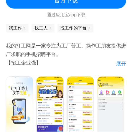
官方下载
砌砖、贴砖、钢筋工、油漆、涂料、腻子、大白、给排
通过应用宝app下载
水、消防、防水、打孔、电工、弱电等多样工种的蓝领
工友。
我工作
找工人
找工作的平台
我的打工网是一家专注为工厂普工、操作工朋友提供进
厂求职的手机招聘平台。
【招工企业强】
展开
招工企业都是经过实地走访和审查，大多来自世界500
强的外资企业和国内一些较大知名企业，稳定，待遇
好，福利有保障；
【招工岗位多】
长三角地区，上万个正规大厂的普工、操作工、作业
员、质检员、技工等岗位；
【招聘信息真实】
招聘信息通过层层审核、筛选,保证让您获得真实靠谱