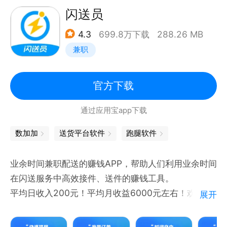
商务服务：客户经理、销售代表、网络销售、电话销
闪送员
售、客服、文员、人事行政、运营投放等
4.3
699.8万下载
288.26 MB
商超酒旅：店长、店员/营业员、前台、收银员、促销
兼职
导购、营业员、钟点工、保洁等
建筑装修：工地小工/杂工、水电工、焊工、木工、油
漆工、泥瓦瓦工、光伏安装、门窗安装等
官方下载
物流运输：AB照货运司机、搬运工、配/理/拣/发货
通过应用宝app下载
员、客运司机、骑手/送餐员、快递员等
工厂制造：普工/操作工/包装工、工厂焊工、工厂叉车
数加加
送货平台软件
跑腿软件
工、维修电工、工厂木工等
生活服务：保安、服务员、厨师、广告安装、养殖员/
业余时间兼职配送的赚钱APP，帮助人们利用业余时间
畜牧师/兽医、维修工
在闪送服务中高效接件、送件的赚钱工具。
平均日收入200元！平均月收益6000元左右！欢迎每
展开
一位有志青年的加入。
求职、找工作、做兼职赚钱时，无论你是大学生还是上