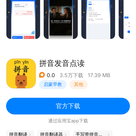
* 【实时语音翻译】 | 无需打字，对着说话，快速识别
并翻译，与外国人无障碍沟通交流
* 【视频翻译 】| 视频全自动翻译，添加双语字幕，影
视级翻译精度，口型对齐
* 【拍照翻译 】| 对准有外文的任何书籍或物体，一键
拼音发音点读
拍照翻译，结果实时实景呈现，所见即所得，翻译路
0.0
3.5万下载
17.39 MB
牌、菜单、书籍、作业更省心；
启蒙早教
其他
* 【文本翻译】 | 输入文本即可翻译，支持107种语言
翻译。并支持词典，您学习工作的得力帮手
官方下载
通过应用宝app下载
* 【录音转换文字】|边录音边转文字，能满足各类工
作生活中的语音转写、语音备忘录、文字提取
拼音翻译
拼音翻译器
手写带拼音输入法