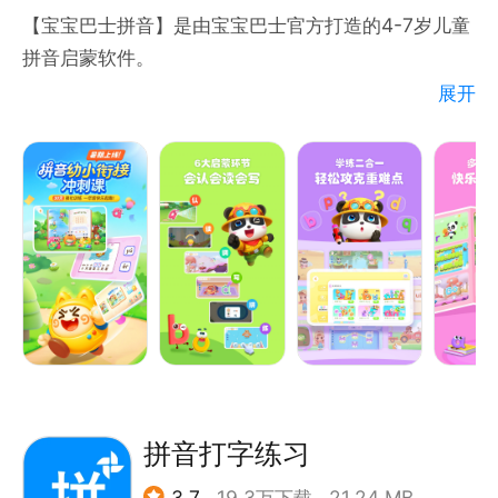
式，在阅读中强化应用，让孩子趣味学拼读。
【宝宝巴士拼音】是由宝宝巴士官方打造的4-7岁儿童
拼音启蒙软件。
5.丰富互动，趣味拼读
展开
精心设计100+创意互动情景，涵盖日常生活、动物、
【宝宝巴士拼音】特色
森林、海洋、交通、食物、体育、医疗、科技等众多主
（1）6大环节，强化记忆
题，趣味操作中培养孩子自主认知能力。
【宝宝巴士拼音】通过认、读、调、练、拼、写6个环
节，全面提升儿童拼音能力，为自主识字与阅读打实基
联系我们：
础。
邮箱：service@ihuman.com
（2）趣味互动，激发兴趣
【宝宝巴士拼音】打造870+互动环节、51集原创拼音
动画和15首拼音儿歌，点燃儿童学拼音的兴趣。
（3）语音跟读，AI纠音
拼音打字练习
真人发音示范，并通过系统检测儿童的跟读情况，及时
3.7
19.3万下载
21.24 MB