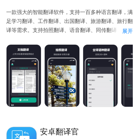
一款强大的智能翻译软件，支持一百多种语言翻译，满
足学习翻译、工作翻译、出国翻译、旅游翻译、旅行翻
译等需求。支持拍照翻译、语音翻译、同传翻译、在线
展开
翻译、离线翻译。相比传统的机器翻译，翻译准确率显
著提升，翻译更准确。
【多功能翻译】
翻译语种：支持英语、日语、韩语、法语、俄语、西班
牙语等一百多种语言翻译，覆盖一百多个国家，英语翻
译、出国翻译、旅行翻译、旅游购物都不用担心。
离线翻译：支持离线翻译功能的免费词典翻译应用，出
国旅游旅行没有网络也能正常翻译英语、日语、韩语、
法语、西班牙语、葡萄牙语、越南语等。
同传翻译：流式语音识别，随说随译。
拍照翻译：强大的拍照翻译功能，一拍即译，无需手动
安卓翻译官
输入便可快速翻译英语、日语等多种语言，满足出国翻