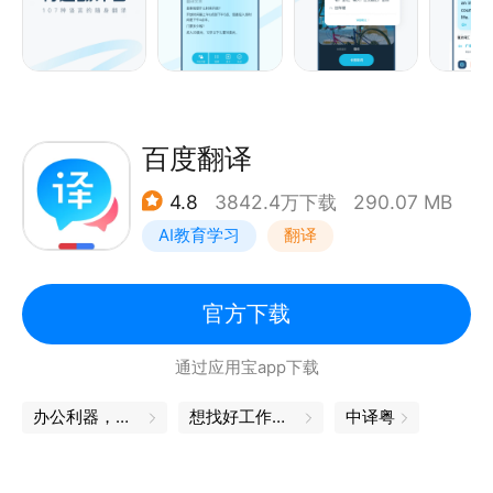
牙语等107种语言翻译，覆盖186个国家，英语翻译、
出国翻译、旅行翻译、旅游购物都不用担心。
离线翻译：支持离线翻译功能的免费词典翻译应用，出
国旅游旅行没有网络也能正常翻译英语、日语、韩语、
法语、西班牙语、葡萄牙语、越南语等。
百度翻译
AR翻译：实景AR翻译，无需拍照，摄像头扫描即可实
4.8
3842.4万下载
290.07 MB
时翻译。
AI教育学习
翻译
同传翻译：流式语音识别，随说随译。
拍照翻译：强大的OCR摄像头取词和拍照翻译功能，
一拍即译，无需手动输入便可快速翻译英语、日语等多
官方下载
种语言，满足出国翻译、旅行翻译、旅游购物翻译、英
通过应用宝app下载
语学习翻译等需求。
文本翻译：输入文本即可翻译，支持107种语言翻译。
办公利器，让工作更轻松
想找好工作？试试这款APP
中译粤
表情翻译：逗趣的表情翻译，让翻译更有趣。