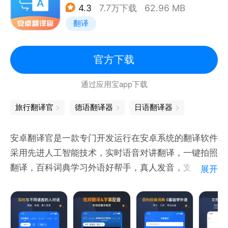
4.3
7.7万下载
62.96 MB
译、旅行翻译、旅游购物翻译、英语学习翻译等需求。
翻译
文本翻译：输入文本即可翻译，支持一百多种语言翻
译。
【海淘翻译，学术翻译】海淘党海购的福音，让你不再
官方下载
担心海外购，让外文网站简单易读、移动的在线免税店
通过应用宝app下载
翻译、进口产品的说明书也能随时看懂；专为大学学术
研究打造的论文翻译app，国际学校老师在线翻译文
旅行翻译官
德语翻译器
日语翻译器
档，外文教材内容不再是难点，知网查重不再是难题，
权威的名家翻译。
安卓翻译官是一款专门开发运行在安卓系统的翻译软件
采用先进人工智能技术，实时语音对讲翻译，一键拍照
翻译，百科词典学习外语好帮手，真人发音，支持100
展开
多种语种。
----------------------------------