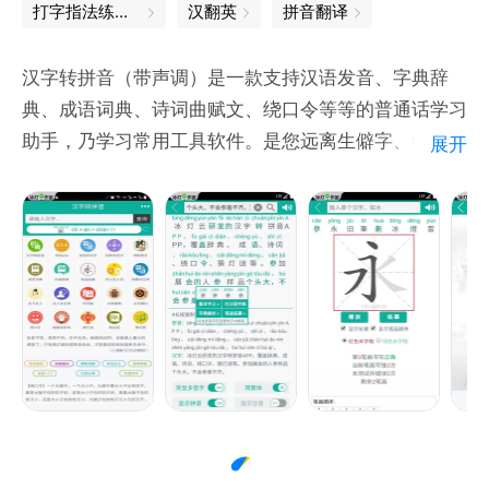
打字指法练习软件
汉翻英
拼音翻译
汉字转拼音（带声调）是一款支持汉语发音、字典辞
典、成语词典、诗词曲赋文、绕口令等等的普通话学习
助手，乃学习常用工具软件。是您远离生僻字、学好一
展开
口标准普通话的好帮手，汉字笔画顺序动画分解，字帖
描红练习书写。
1、汉字转拼音（汉字转注音）：支持字、词、句带声
调的全拼或注音符号发声，拼音字母表，aoe基础朗
读，声母韵母音节组合朗读；
2、汉字笔画：支持动画演示，字帖描红练习临摹书
写；
3、拼音查汉字(同音字)：输入拼音即可查找对应的汉
字，支持全部拼音组合检索，支持拼音加声调查询
（如：bing1）；
4、多音字查询：录入4000多多音字，不同发音词