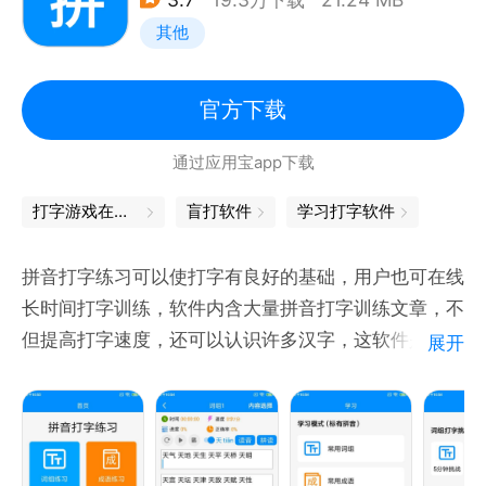
反馈、纠正发音错误，让儿童掌握正确的发音技巧。
其他
（4）专项练习，巩固所学
【宝宝巴士拼音】在拼音学习中穿插强化测试，提升儿
官方下载
童拼读能力；还有“拼音乐园”专项练习，帮助儿童在快
通过应用宝app下载
乐中巩固重难点。
打字游戏在线玩
盲打软件
学习打字软件
（5）家长设置，贴心好助手
家长可依据儿童的拼音水平管理学习进度、环节和使用
拼音打字练习可以使打字有良好的基础，用户也可在线
时长。还可自行在拼音库中“打印拼音”，让儿童线上线
长时间打字训练，软件内含大量拼音打字训练文章，不
下结合学习。
但提高打字速度，还可以认识许多汉字，这软件是很好
展开
的打字通。
从【宝宝巴士拼音】掌握拼音拼读开始，到【宝宝巴士
汉字】识字认字，【宝宝巴士数学】锻炼思维逻辑，
【宝宝巴士英语】学习少儿英语，【宝宝巴士科学】探
索十万个为什么，【宝宝巴士阅读】养成阅读习惯，宝