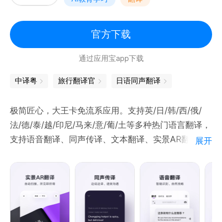
纠错与润色，给出修改建议）、语法分析（AI解构英文
句子，轻松看懂长难句）、每日跟读（精美卡片和美
句，专业多维度打分和纠错）、英语短视频（趣味学
官方下载
习）、feed 双语文章、度小译AI助手、AI口语、文档
通过应用宝app下载
翻译（支持AI大模型翻译、专业领域模型翻译，支持文
档格式转换）、AI同传、AI论文精翻等。
中译粤
旅行翻译官
日语同声翻译
极简匠心，大王卡免流系应用。支持英/日/韩/西/俄/
法/德/泰/越/印尼/马来/意/葡/土等多种热门语言翻译，
支持语音翻译、同声传译、文本翻译、实景AR翻译等
展开
功能。日均翻译量已破 6 亿！满足翻译学习、口语练
习、出国旅游、日常交流等需求。
更懂国人语言习惯，采用先进的神经网络机器翻译引擎
NMT，BLEU评测和专业人工评测，翻译自然流畅。