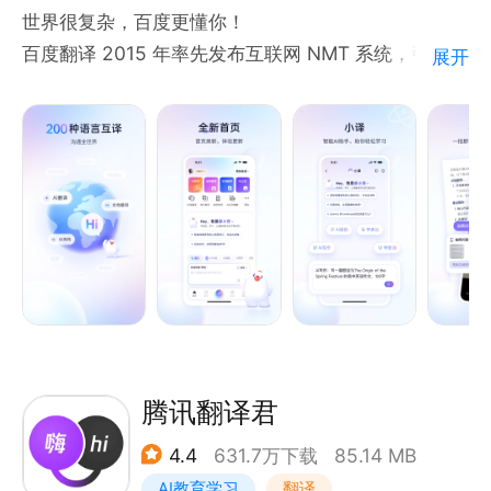
世界很复杂，百度更懂你！
百度翻译 2015 年率先发布互联网 NMT 系统，引领机
展开
器翻译进入该时代，译文自然流畅、质量大幅提升，获
国家科技进步二等奖等，经优化后文本、拍照等翻译均
升级，现支持 200 种语言互译。
主要功能含 AI 大模型翻译（获取优质译文，更有多情
景下的扩展译法、重点词汇在特定情景的释义讲解，从
译到会，一步到位）、度小译词典（收录权威牛津、柯
林斯词典，累积覆盖2100万词条，更有海量双语例
句、视频讲解、同反义词、词根词缀等等服词典资
源）、拍照翻译（支持拍照、涂抹、AR三种模式，覆
盖中、英、日、韩、法等20种热门语言）、语音翻译
（实时语音翻译，支持中、英、日等21种热门语言的
腾讯翻译君
语音输入）、背单词（“教、学、测”三位一体的背词模
4.4
631.7万下载
85.14 MB
式）、作文批改（格式、语法、拼写三大评分维度智能
AI教育学习
翻译