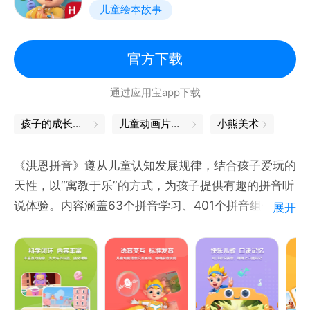
儿童绘本故事
1、丰富趣味互动 轻松自主学习
120+定制互动，让孩子在丰富有趣的交互操作中轻松
官方下载
学、自主学
通过应用宝app下载
2、九大环节设计 攻克重点难点
孩子的成长，从这里起步
儿童动画片下载
小熊美术
为每个声母、韵母、整体认读音节定制9大环节，深度
《洪恩拼音》遵从儿童认知发展规律，结合孩子爱玩的
学习，扎实拼读写
天性，以“寓教于乐”的方式，为孩子提供有趣的拼音听
说体验。内容涵盖63个拼音学习、401个拼音组合、
展开
3、清晰口型示范 发音方法讲解
88个拼音儿歌等丰富内容。采用趣味交互形式，全方
位训练孩子拼音认知、记忆、发音、拼读、书写及阅读
每个字母配有发音演示视频，口型对发音更标准
应用等能力
4、智能语音评测 积极自主拼读
产品特色