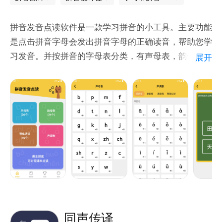
* 【文档文件翻译】|整页翻译本地
拼音发音点读软件是一款学习拼音的小工具。主要功能
word/pdf/ppt/txt/excel等类型的文件，也可支持以上
是点击拼音字母会发出拼音字母的正确读音，帮助您学
文件类型在线网页翻译
习发音。并按拼音的字母表分类，有声母表，韵母表，
展开
整体认读表。并且还有一个强大的声调表，包括所有拼
* 【英汉词典 | 英语学习必备权威词典翻译。
音需要拼读的字母声调。我们还开了拼音识字，拼音识
词语，识字填拼音等一系列练习，并配合错题本，让您
* 【单词提取 】| 无论中文还是外语，您可以提取单个
更好的掌握拼音。希望对您的学习有帮助！
单词并认识TA。语法读音释义一应俱全
-
同声传译