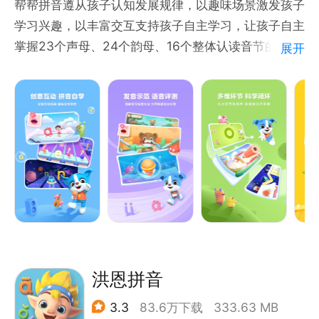
帮帮拼音遵从孩子认知发展规律，以趣味场景激发孩子
translate@tencent.com。
学习兴趣，以丰富交互支持孩子自主学习，让孩子自主
掌握23个声母、24个韵母、16个整体认读音节的认、
展开
读、拼、写，帮助孩子轻松攻克拼音难关。
【产品内容】
1、23个声母、24个韵母（单韵母、复韵母、前后鼻
音）、16个整体认读音节，共63个拼音字母，18个单
元小测
2、63个示范视频、63首原创儿歌、智能语音评测、
拼读练习、重难点讲解等丰富模块
洪恩拼音
【产品特色】
3.3
83.6万下载
333.63 MB