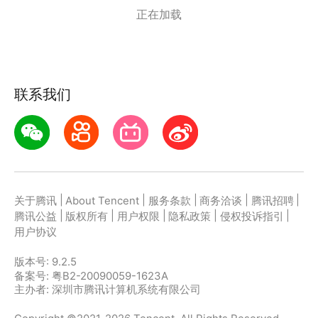
正在加载
组，还有经典例句，汉字转拼音语句支持常用多音字语
句识别；
5、词典功能：辞典（字典、词典）、古汉语常用字字
典、成语词典(离线，解释、典故、例句)、同义词反义
联系我们
词；
6、押韵助手，通过算法获得押韵的字、词、成语，为
学习创作提供便利功能；
7、绕口令：训练普通话口语的传统语言游戏，将声
母、韵母或声调极易混同的字，组成反覆、重叠、绕
|
|
|
|
|
关于腾讯
About Tencent
服务条款
商务洽谈
腾讯招聘
口、拗口的句子，要求一口气急速念出；
|
|
|
|
|
腾讯公益
版权所有
用户权限
隐私政策
侵权投诉指引
8、拓展知识：带拼音唐诗宋词元曲文赋，古今中外名
用户协议
人名言库，趣味歇后语，脑筋急转弯，猜灯谜
版本号:
9.2.5
备案号: 粤B2-20090059-1623A
主办者: 深圳市腾讯计算机系统有限公司