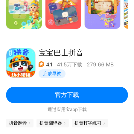
1.科学闭环，内容丰富
儿童语音评测系统，鼓励孩子积极开口，及时纠正错误
结合拼音音形设计丰富的创意互动场景，动画、儿歌等
发音
多种形式相结合，玩、调、读、说、拼等9大环节，让
孩子更好的理解拼音。
5、原创儿歌口诀 高效巧妙记忆
2.语音交互，精准发声
宝宝巴士拼音
63首原创定制儿歌和口诀，朗朗上口，易读易记
自主研发专属儿童的语音交互系统，科学易懂的发音规
4.1
41.5万下载
279.66 MB
则讲解，帮助孩子有效校正发音，敢拼敢说。
【意见反馈】
启蒙早教
3.快乐儿歌，口诀记忆
如您在使用过程中，有任何问题和意见，请在App内点
为每个字母创意定制拼音儿歌，让孩子轻松上口，好听
官方下载
击【在线客服】进行反馈。
又好记。
通过应用宝app下载
4.拼音阅读，学以致用
拼音翻译
拼音翻译器
拼音打字练习
28本精美拼音阅读绘本，综合展示拼音拼读组合形