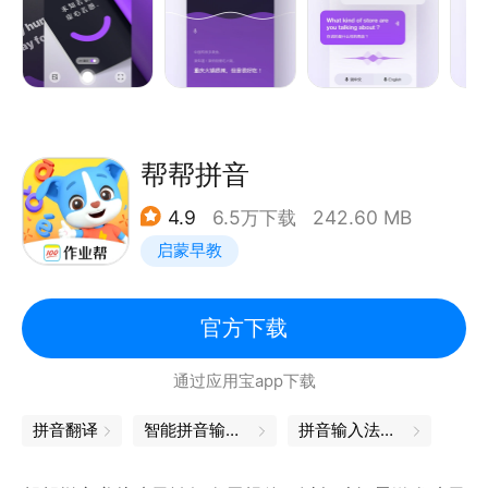
【深受亿万用户和业界同行信任】
- 博鳌AI同传技术展示方
- 数次荣获安卓应用市场精品推荐
- 爱范儿、少数派、小众软件等权威媒体自发推荐
帮帮拼音
【主要功能】
4.9
6.5万下载
242.60 MB
* 语音翻译 | 无需打字，快拿去与歪果友人谈笑风生
启蒙早教
吧；
* 同声传译 | 声画同步，实时翻译，炫酷又高效；
* 全能生词本 | 收藏词句轻松复习；
官方下载
--------------------
通过应用宝app下载
我们渴望听到你的反馈！
拼音翻译
智能拼音输入法
拼音输入法下载
如果你有任何建议或问题，可以发送邮件到