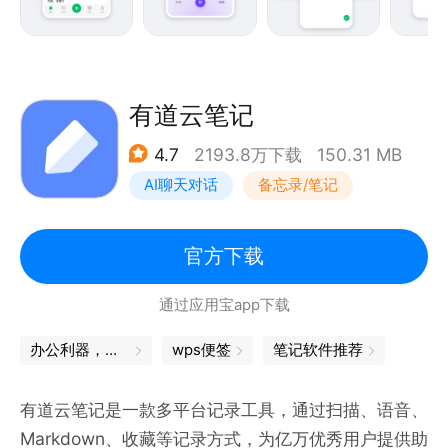
【多端同步】
- 手机、平板、电脑、网页等多平台同步使用
- 知识信息永久保存，随时随地查看
有道云笔记
4.7
2193.8万下载
150.31 MB
【信息收集】
AI聊天对话
备忘录/笔记
- 集中收藏来自社交媒体的多种优质内容
- 使用印象笔记·剪藏，剪藏网页图文内容
- 拍照扫描书籍、纸张、板书和名片等，将信息数字化
官方下载
保存
通过应用宝app下载
- 使用 OCR 文字识别功能，识别并保存图片中的文字
办公利器，让工作更轻松
wps便签
笔记软件推荐
【高效记录】
- 使用笔记本组和标签，打造专属知识库
有道云笔记是一款多平台记录工具，通过扫描、语音、
- 笔记中支持插入Office、PDF、图片、音频等几乎所
Markdown、收藏等记录方式，为亿万优秀用户提供助