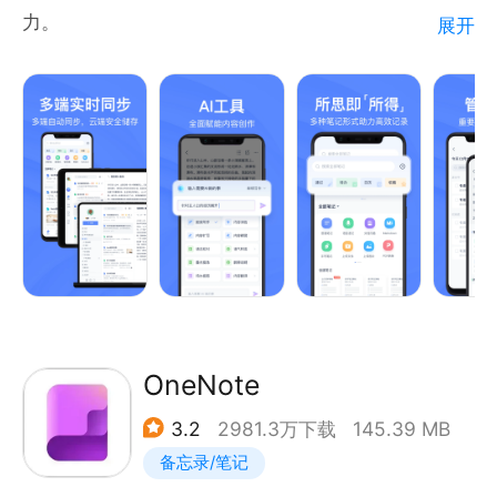
有常见文件
力。
展开
- 一键应用笔记模板，提高记录效率
AI工具赋能内容创作，写作、脑暴、润色、提炼、翻译
等一键搞定，让工作学习效率倍增。
【分享协作】
桌面端All-in-One编辑器支持在一篇笔记中同时插入脑
- 通过社交媒体与好友分享笔记内容
图、流程图和白板，化繁为简，提升效率。
- 与团队共享笔记和笔记本，共享知识高效协作
免费3G存储空间，多端实时同步，支持在APP、小程
- 工作群聊帮助
序和电脑端查看、编辑和分享笔记。
下载有道云笔记，等于同时拥有备忘录、记事本、日记
本、笔记本、网盘、扫描仪、录音笔、office、
Markdown等多项技能！
助力高效工作和学习：
OneNote
Markdown、扫描、语音、手写等多种记录方式满足不
3.2
2981.3万下载
145.39 MB
同场景的记录需求；
备忘录/笔记
AI工具快速生成所需内容，省时省力；