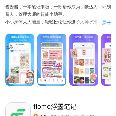
酱酱酱，千本笔记来啦，一款帮你成为手帐达人，计划
超人，管理大师的超能小助手。
小小身体大大能量，轻轻松松让你进阶大师水准，再也
展开
不用仰望别人的作品啦。
【个性素材超市】
* 从本子封面开始，你就不同于别人，平台提供丰富多
样可选择，自己还能自定义，简直不要太棒
* 贴纸多多，模板好看，本子精美，支持自己导入
pdf，让你素材不重样，分分钟做好一篇手帐
【便捷工具仓库】
* 编辑纸张，改变图片，修改文字，套索图文，涂涂改
改方便快捷，好的工具就是跟上你的想法，帮你快速实
flomo浮墨笔记
现你的创意