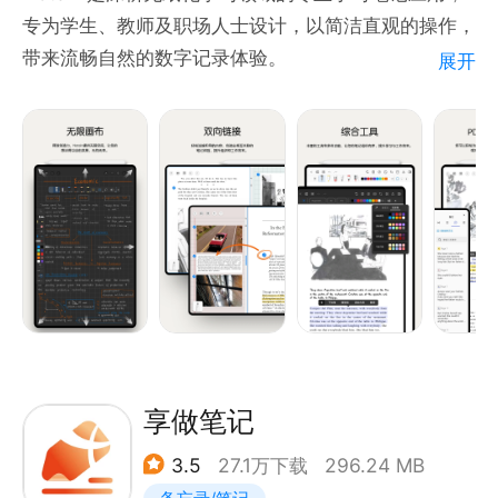
文件拖拽。也可在笔记页内对文本、手写字体、书签、
专为学生、教师及职场人士设计，以简洁直观的操作，
大纲进行搜索，轻松文献阅读，效率做笔记。本地备份
带来流畅自然的数字记录体验。
展开
安全存储海量数据，云同步将文档保存在云端，多设备
书写体验贴近真实纸笔，凭借专利笔刷算法实现超低延
共享（支持华为云盘、百度网盘、OneDrvie...）
迟书写，支持压感、速度识别，钢笔、马克笔等多种笔
型自由切换。笔触颜色、粗细可个性化调节，自定义笔
* PDF批注与编辑
刷能存入专属笔盒，全局快速调用，书写更高效。
PDF文档导入云记开启阅读模式，标记、注释、翻译。
软件全面兼容 PPT、PDF、EPUB、Word、CAJ、图
片等主流格式，文件可直接导入批注，省去格式转换步
骤。支持页面留白记灵感、跨页连贯书写，最高
1600% 超清缩放，查看图谱、推演公式依旧清晰顺
滑。
依托云端能力，笔记可在手机、平板等多设备实时同
步，搭配多重安全备份与一键迁移功能，彻底打消数据
享做笔记
丢失顾虑。平台内置海量纸张模板、艺术字体、贴纸与
3.5
27.1万下载
296.24 MB
配色，模板可自由组合，轻松打造专属笔记风格。