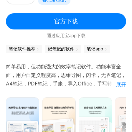
备忘录/笔记
此外，应用设有无界画布与标准笔记双模式，搭配文档
双向链接、多层级大纲，帮你梳理脉络、搭建个人知识
体系；同时支持 18 种语言划词及整段翻译，高效助力
官方下载
外文文献研读。
通过应用宝app下载
如有问题或建议，可发送邮件至 service@notein.cn
反馈，也可关注官方公众号、登录官网与帮助中心获取
笔记软件推荐
记笔记的软件
笔记app
更多
简单易用，但功能强大的效率笔记软件。功能丰富全
面，用户自定义程度高，思维导图，闪卡，无界笔记，
A4笔记，PDF笔记，手账，导入Office，手写转文
展开
字，语音识别等应有尽有，支持多端同步等。
【笔记形式多样】有无界笔记、普通笔记、PDF笔记、
手账，支持导入PDF、PPT、Doc、JPEG、PNG等多
种文件格式插入，GIF、图片、音频、超链接等多种常
见内容，多种纸张模版和封面选择，可自定义纸张模