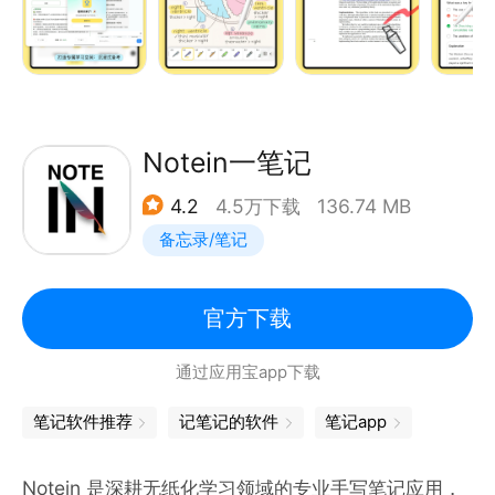
随手写就重点内容防止遗忘。
处理的地点可能在美国，也可能在 Microsoft 或应用
如需技术协助，请联系我们的团队：
发行商及其关联公司或服务提供商驻地的任何其他国
contact@freenotetech.com
* 丰富多样的笔记形式
家/地区。
隐私政策：https://www.vrstyle.cn/zybj/privacy/
笔记本封面和纸张模板：康奈尔笔记、埃森哲笔记、工
服务条款：https://www.vrstyle.cn/zybj/service/
作任务计划等。同时，云记提供笔划编辑、自动图形绘
请参阅 Microsoft 的最终用户许可协议 (EULA)，了解
Notein一笔记
制、文本框、图片插入、插入超链接等，还提供同步录
Android 版 OneNote 的服务条款。安装该应用，即表
4.2
4.5万下载
136.74 MB
音功能。
示你同意这些条款和条件：
备忘录/笔记
https://support.office.com/legal?llcc=zh-
* OCR手写识别
cn&amp;aid=OneNoteForAndroidLicenseTerms.htm
开启OCR手写识别功能，配合套索工具，可将指定的
可在 https://privacy.microsoft.com/zh-
官方下载
手写笔记及PDF内容转换成文本，高效整理、编辑并输
cn/privacystatement 查看 Microsoft 的隐私声明
通过应用宝app下载
出笔记内容。
笔记软件推荐
记笔记的软件
笔记app
* 科学高效的笔记管理
创建多层文件夹，搜索功能快速查找文档，创建书签、
Notein 是深耕无纸化学习领域的专业手写笔记应用，