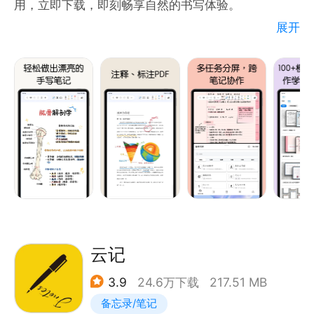
用，立即下载，即刻畅享自然的书写体验。
助力学业
展开
OneNote 是学生和教师的绝佳辅助工具。学生使用它
宛如在真实纸张写字
可以在课堂上轻松记录、整理笔记和添加网络内容并下
- 真实笔触： 结合手写笔，你可以在电子设备上感受
一次作业收集灵感、绘制思维导图并激发创意。老师使
到逼真的笔触，从而实现在数字平台上书写的自然感
用它可以规划课程并随时获取所需信息。
受。
- 流畅书写： 手写软件提供了流畅的书写体验，无论
使用 Office 更好地进行协作
是速写还是详细记录，都能准确捕捉你的笔迹。
OneNote 是 Office 系列的一部分，与你喜爱的应用
（如 Excel 或 Word）搭配使用效果极佳，有助于完成
将笔记放入文件夹
更多工作。
- 组织有序： 文件夹功能让你可以根据项目、课程或
主题将笔记分类整理。
极速笔记
- 快速查找： 不再为寻找特定笔记而浪费时间，你可
云记
使用 OneNote 徽章作为记事本，在有灵感时立即列出
以轻松地找到你需要的内容。
你的想法。徽章会悬停在屏幕上，让你能在通话中、上
3.9
24.6万下载
217.51 MB
网时或其他任何有灵感的时刻快速记下你的想法。
备忘录/笔记
给PDF做标注