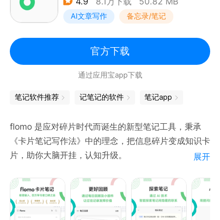
4.9
8.1万下载
50.82 MB
* 纸张可缩放，橡皮可选择大小，内容输入可撤回，人
AI文章写作
备忘录/笔记
性化贴心设计，让你的创作更随心所欲
【多种场景可用】
官方下载
* 做手帐，找千本，列计划，找千本，写日记，还找千
通过应用宝app下载
本，千本笔记就是手帐达人的必备神器，笔记爱好者的
装备
笔记软件推荐
记笔记的软件
笔记app
* 记笔记，做日程管理，这里更专业，排版自由，编辑
便捷，给你带来更好的使用体验和阅读感受
flomo 是应对碎片时代而诞生的新型笔记工具，秉承
《卡片笔记写作法》中的理念，把信息碎片变成知识卡
【联系我们】
片，助你大脑开挂，认知升级。
展开
我们渴望获得你的反馈和建议，反馈邮箱:
feedback@top-stack.com
flomo 卡片笔记有如下特点：
【聊天式输入】像发微博一样，无压力记录想法；