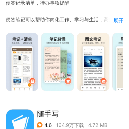
便签记录清单，待办事项提醒
生活；用图片、文字记录亲子、好友、宠物的美妙瞬
间；为旅游、出行制定计划、攻略，让生活充满乐趣，
便签笔记可以帮助你简化工作、学习与生活，高效记录
展开
随手捕捉每一寸灵感，影评、旅游日记、自拍美照、录
每天的笔记、日记与备忘录；记录笔记简单，方便，可
音视频都能永久保存，并安全同步云端。
靠
【打造您的人生知识体系】通过记录生活、学习、工作
的笔记，整理出属于您自己的心得知识体系，让学后不
【高效记录】
在忘，知识点到线，线到面，面到体，形成逻辑框架，
- 支持记录笔记或清单
享做笔记就是您随身行走的个人知识资料库。
- 支持设置背景或贴纸
- 支持备忘录分类管理
- 一键添加高效率记录
【保护隐私】
- 设置备忘录密码，更加私密，安全
随手写
4.6
164.9万下载
4.72 MB
【生活帮手】