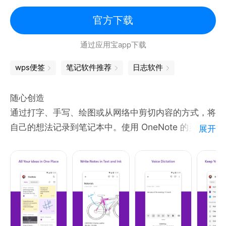
文档资料云端存储，实时备份，随时随地查看编辑和分
享；
官方下载
微信、微博、知乎等优质内容一键收藏到笔记，随心标
通过应用宝app下载
注和编辑；
多级目录管理文档，多端实时同步备份；
wps便签
笔记软件推荐
日志软件
OCR智能文字识别，轻松实现图片到文字笔记的转
换；
随心创造
一键扫描快速保存证件、合同等重要材料；
通过打字、手写、绘图或从网络中剪切内容的方式，将
效率模板、日历、待办，帮你合理规划时间。
自己的想法记录到笔记本中。使用 OneNote 的灵活画
展开
布将内容放置在所需位置。甚至可以直接将手写笔记或
页面扫描到 OneNote 中，使其作为可搜索的内容。
有序整理
OneNote 的设置将 3 孔活页笔记本带入数字时代。在
学校、家庭或工作中，轻松使用分区和页面整理思维。