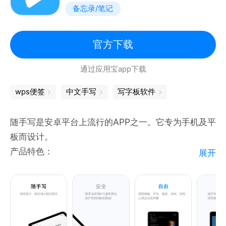
备忘录/笔记
- 帮助您写作记录
- 帮助你收集灵感笔记
- 帮助你理解备忘录
官方下载
- 帮助你记忆日记记事本
通过应用宝app下载
- 可以备注通讯录、账单
- 有助于长期记忆生活记录
wps便签
中文手写
写字板软件
随手写是安卓平台上流行的APP之一。它专为手机及平
板而设计。
产品特色：
展开
1, 独特的手写键盘混排技术。
2, 文字，涂鸦，录音，拍照，视频...记录下生活中的
点滴。
3, 日历，闹钟，待办事项...贴身管理您的时间。
4, 无限画布，文本框，DIY 文档模板，钢笔效果...更