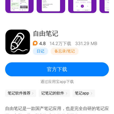
使用标记，可以标记待办事项列表、跟进项目、标记重
要内容或设置自定义标签。将 OneNote 用作笔记本、
日记本或记事本。随时随地集中整理。
与任何人协作
自由笔记
OneNote 可跨所有设备同步你的笔记，让更多人同时
4.8
14.2万下载
331.29 MB
协作处理同一内容。
日记
备忘录/笔记
取得更佳业绩
OneNote 既适合个人使用，又适合团队共享。将其用
官方下载
作记事本，记录团队会议、就项目进行集体讨论，突出
通过应用宝app下载
要点或整理关键资源，以便随时可以使用所需内容。实
时协作，保持同步。OneNote 可在你喜爱的设备上使
笔记软件推荐
记笔记的软件
笔记app
用，无论你的团队喜欢使用 Android、Apple 还是
Windows。
自由笔记是一款国产笔记应用，也是完全自研的笔记应