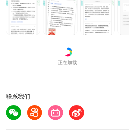
【多级标签】通过层级标签快速对内容进行归类；
【每日回顾】通过桌面小组件，让过往记录发挥新价
值；
【AI 加持】智能探索笔记间隐藏的联系，用提问的方
式挖掘过往笔记；
【量化记录】通过可视化热力图，量化记录习惯；
【API 输入】支持微信读书、得到、有知有行、多看、
正在加载
Kindle 等多种产品笔记导入；
【flomo101】大量关于做笔记的思维方式资料，助你
认知升级。
联系我们
但记得，重要的不是记录，而是更好地思考。
————————————
【flomo 也格外注意隐私和安全】