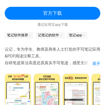
- 互动学习： 在PDF文件中直接进行批注、标记和高
可访问 http://aka.ms/OnenoteAndroidFAQ 查找有关
亮，让学习变得更加互动和生动。
官方下载
Android 版 OneNote 的常见问题解答
- 内容结合： 将文字和手写笔记结合在一起，帮助你
通过应用宝app下载
更好地理解和记忆学习内容。
要求：
笔记软件推荐
记笔记的软件
笔记app
• 需要 Android OS 9.0 或更高版本。
学习更高效
• 需要免费的 Microsoft 帐户以使用 OneNote。
- 多任务处理： 分屏功能使你可以同时查看不同的资
云记，专为学生、教师及商务人士打造的手写笔记应用
• OneNote 可打开使用 Microsoft OneNote 2010 或
料或应用，高效地进行多任务处理。
&PDF阅读注释工具。
更高版本创建的现有笔记本。
- 课程学习： 在学习课程内容的同时，将自己的手写
自研笔迹算法高度还原真实手写笔迹，感受无纸化办公
• 若要将笔记同步到 OneDrive for Business，请使用
展开
笔记或导图笔记并排显示，深入理解并迅速复习。
学习的轻松高效。
组织的 Office 365 或 SharePoint 帐户登录。
自定义模板
* 自然流畅的手写体验
此应用由 Microsoft 或第三方应用发行商提供，且需
- 个性化设计： 根据个人学习和工作风格，自定义模
多种笔迹效果模式，自定义笔迹粗细色彩，添加笔盒快
遵守单独的隐私声明以及条款和条件。通过使用此应用
板让你可以创建符合自己需求的笔记格式和布局。
捷使用。您可像在草稿本、书写板上一样涂划素描草
商店和此应用提供的数据可由 Microsoft 或第三方应
- 增强效率： 针对性地进行学习和复习。
图，头脑风暴记录印象内容。也可当成备忘录、便签，
用发行商访问（若适用），并且此数据传输到、存储和