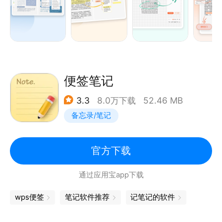
板、封面模板、贴纸。
【AI助手】支持智能搜索手写内容、文字内容、录音内
容、图片内容，智能翻译多种语言，智能分析重点词
汇、内容OCR扫描识别、图片转文字、实时手写转文
字、录音转文字、实时语音转文字方式转化为可编辑笔
记。
便签笔记
【学习帮手】高效搞定学业：多种笔记模板，快速记录
3.3
8.0万下载
52.46 MB
课堂笔记，或制定备考计划；清晰拍照/扫描课堂板
备忘录/笔记
书，集中保存PDF、Office课件，自由摘录文档或记录
内容为复习闪卡；在PDF格式的文档中做标注，记录您
的思考。
官方下载
【高效工作】将工作计划、心得、会议记录、文档附件
通过应用宝app下载
等通通保存到享做笔记里，掌握工作进度，多端查看，
避免遗漏工作事项。
wps便签
笔记软件推荐
记笔记的软件
【记录生活】享做笔记是您的人生伴侣，永久保存您生
活中的点点滴滴。创建购物、电影清单，轻松安排日常