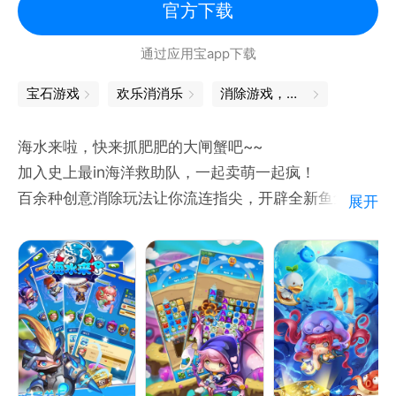
官方下载
通过应用宝app下载
宝石游戏
欢乐消消乐
消除游戏，让你感受快感
海水来啦，快来抓肥肥的大闸蟹吧~~
加入史上最in海洋救助队，一起卖萌一起疯！
百余种创意消除玩法让你流连指尖，开辟全新鱼鱼养成
展开
系统，点燃你的萌系神经！
海洋、火山、冰岛、沼泽，上百种主题场景，千余棋子
组合，丰富的搭配组合及酷炫的特效！让你爽到停不下
来！
如果你正在寻觅一款休闲Q版竞技游戏，《海水消消
乐》将是你的不二选择！快到碗里来！