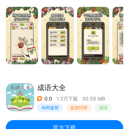
指尖游戏，轻松上手，可玩性十足，耐玩一整天。
游戏轻松不沉迷，公交地铁，随时随地，想玩就玩，想
走就走。
益智解谜，开发智力，助力学龄儿童智力发育。
居家休闲，家务之余，来一局消除星星乐，消除无聊、
消除烦恼、消除距离。
游戏不用流量也能玩，开启手机，轻点图标，快乐无
成语大全
0.0
1.3万下载
30.56 MB
休闲益智
益智问答
成语
官方下载