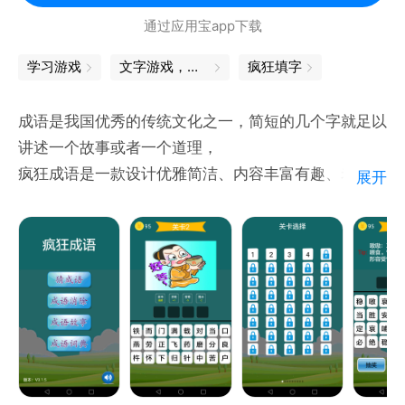
通过应用宝app下载
学习游戏
文字游戏，挑战你的想象力和智慧
疯狂填字
成语是我国优秀的传统文化之一，简短的几个字就足以
讲述一个故事或者一个道理，
疯狂成语是一款设计优雅简洁、内容丰富有趣、老少皆
展开
宜的益智学习软件
主要内容有：
1、猜成语，根据图片所表达的意思猜出对应的成语；
2、成语消除，从给出的文字中找出4个字组成成语，
答对即可消除文字；
3、成语故事，基本每个成语都有一个典故，了解其故
事更有利于加深对成语含义的理解；
4、成语词典，囊括了我国98%以上的成语，不懂其含