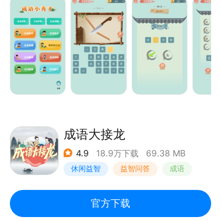
出处的介绍，轻松丰富你的成语知识，真正做到趣味盎
然，寓教于乐，让童鞋们在玩中学，更在学中玩！
成语小秀才帮您收集了3w多个成语和数十万首古诗
词，每个成语和没首古诗均有详细的解释和出处的介
绍，轻松丰富你的文学知识。另外还成语字典、汉语字
典、古诗词典，可以查询成语、汉字、组词、详解、古
诗词详解；了解历史、通达事理、学习知识、积累优美
的语言素材。
成语大接龙
成语玩法：成语拼字；成语接龙；看图猜成语；成语答
4.9
18.9万下载
69.38 MB
题；成语重组；成语消除；诗词猜猜猜；诗词接句。
休闲益智
益智问答
成语
【产品特色】
官方下载
1、收集了海量成语词汇，精心设制了丰富题库。