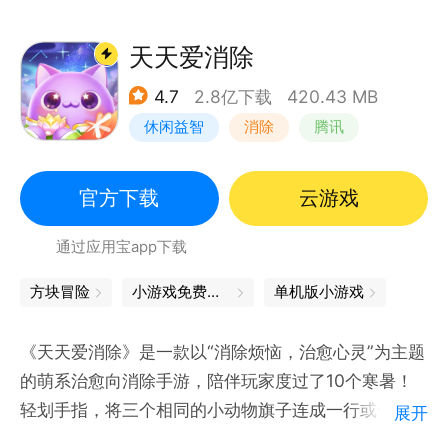
【场景清新，特效华丽】
清新的藤蔓场景，明晰的面板设计，华丽爽快的特效效
天天爱消除
果，还有萌动有趣的小动物们，定会陪您度过欢乐休闲
4.7
2.8亿下载
420.43 MB
时光~
休闲益智
消除
腾讯
单机
官方下载
云游戏
通过应用宝app下载
方块冒险
小游戏免费下载
单机版小游戏
《天天爱消除》是一款以“消除烦恼，治愈心灵”为主题
的萌系治愈向消除手游，陪伴玩家度过了10个寒暑！
轻划手指，将三个相同的小动物旗子连成一行或一列，
展开
即可完成一次消除哦！巧妙安排消除时机，灵活运用消