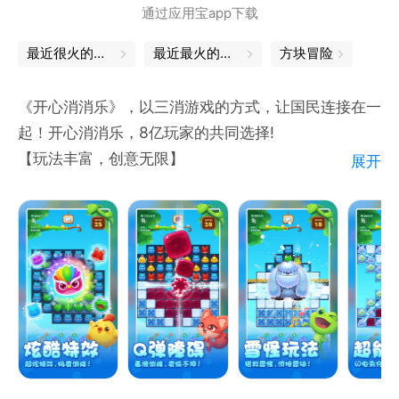
通过应用宝app下载
最近很火的游戏
最近最火的游戏
方块冒险
《开心消消乐》，以三消游戏的方式，让国民连接在一
起！开心消消乐，8亿玩家的共同选择!
【玩法丰富，创意无限】
展开
9大关卡类型、60余种障碍设计、9000多个精心设计
的关卡(持续更新中)，每一关都竭力给您带来超爽的消
除体验。乐在其中，其乐无穷!
【随时随地都能玩】
无需下载，点击即玩，开启手机，快乐一触即发！消除
无聊、消除烦恼、消除距离，就在消消乐!
【上手简单，有趣休闲】休闲三消玩法，轻移指尖，即
享畅快！消消乐的粉丝全年龄覆盖;是一款超级受玩家
欢迎的游戏，男女老少都能玩！