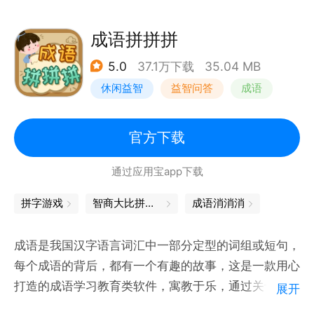
越要用到最强大脑。
寓教于乐，老少皆宜：不论作业帮的学生，还是地下城
成语拼拼拼
的勇士都能一起学。
5.0
37.1万下载
35.04 MB
休闲益智
益智问答
成语
天才、达人们快来比比谁能创造传奇世界，成为明日之
后的大文豪，让我们在这里拭目以待！
学习教育
官方下载
通过应用宝app下载
拼字游戏
智商大比拼，益智问答游戏等你挑战
成语消消消
成语是我国汉字语言词汇中一部分定型的词组或短句，
每个成语的背后，都有一个有趣的故事，这是一款用心
打造的成语学习教育类软件，寓教于乐，通过关卡的模
展开
式，由浅入深的将常见成语以图片的形式展示出来，只