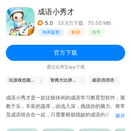
神秘闯关buff以及珍惜道具等你挑选，
勇敢的小船员，快快启程前来探险~
成语小秀才
5.0
33.9万下载
75.50 MB
【其他亮点】
休闲益智
解谜
战争
萌萌竞速：金秋拾麦穗，闯关争排名！收集的麦穗越
多，奖励就越丰富！
文字游戏
冠军赛：每日第一可得好礼，同赛季内获得三次冠军的
官方下载
小船员可得惊喜大奖！
通过应用宝app下载
全新关卡：加更至30关，请各位小船员享受消除的爽
玩游戏也能学到知识，轻松掌握知识点
智商大比拼，益智问答游戏等你挑战
成语消消消
成语小秀才是一款比较休闲的成语学习教育型软件，寓
教于乐，丰富的题库，由浅入深，挑战你的脑力。将常
见成语组合在一起，只需要根据残缺的成语内容，补充
展开
成语中所缺的字即可过关。每个成语均有详细的解释和