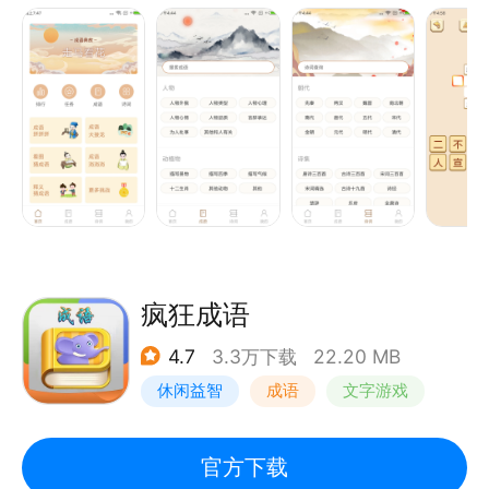
需要根据图中的内容猜出成语即可过关。每个成语均有
详细的解释和出处的介绍，轻松丰富你的成语知识，学
习娱乐两不误。
【产品特色】
成语拼拼拼：部分有重合的成语组合在一起，把他们都
分别猜出来。
成语大接龙：更为挑战脑力的成语接龙关卡。
看图猜成语：根据图片提示猜出相应的成语。
成语消消消：从不规则的汉字中依次选出成语即可消
除。
疯狂成语
4.7
3.3万下载
22.20 MB
休闲益智
成语
文字游戏
官方下载