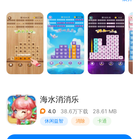
规则：
从简单到复杂，游戏开始会给你一个界面，一大堆汉字
摆在你面前，你需要从中找到成语，从头连到尾，即可
消除该成语，消除完即可过关。
只需滑动一下，轻松上手，但是却对你的成语储备是个
不小的考验，来试试吧！
海水消消乐
4.0
38.6万下载
28.61 MB
休闲益智
消除
卡通