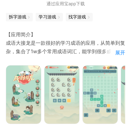
通过应用宝app下载
2、详细的成语注释，出处说明。
3、有趣的成语玩法，部分有重合的成语组合在一起，
拆字游戏
学习游戏
找字游戏
把他们都分别猜出来。
4、题库由简单到复杂，锻炼脑力，丰富知识。
【应用简介】
5、不只是成语，还有是十万首古诗词让您学习，更有
成语大接龙是一款很好的学习成语的应用，从简单到复
诗词猜猜猜和诗词接句让您强化练习。
杂，集合了1w多个常用成语词汇，能学到很多成语，
展开
既可以愉悦心情，又可以训练思维，提升个人成语储
备。
【应用特色】
百变关卡，玩法多多：成语大接龙、成语答题、成语接
龙、看图猜成语。
历史典故，玩中学习：三国经典、水浒经典、山海经系
列。
过关斩将，谁为王者：不同模式，由易入难，越到最后