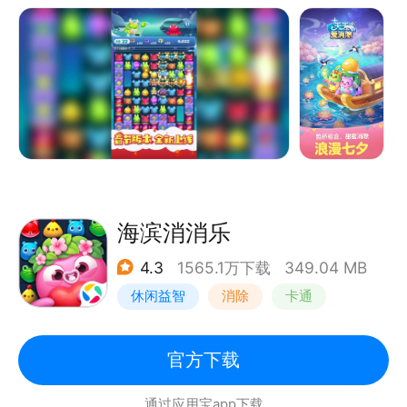
除道具和关卡机制，为你的消除旅程插上翅膀吧！
开发组目前精心制作了将近5000多个关卡，120多种
丰富逗趣的关卡元素，更有冒险模式、经典模式、换装
玩法、家装玩法、塔防玩法等多种游戏模式等你体验！
新的游戏玩法还在不断地推出中！
徜徉在奇妙梦幻的梦境云海里，和暖萌国民IP大使喵星
星、黄豆豆、琦琦熊、果果兔一起，运用消除的力量，
把人们梦里的烦恼和愁云都清理掉！在消除联萌的暖心
守护下，一起做一些甜甜的美梦吧！
海滨消消乐
4.3
1565.1万下载
349.04 MB
休闲益智
消除
卡通
乐元素
官方下载
通过应用宝app下载