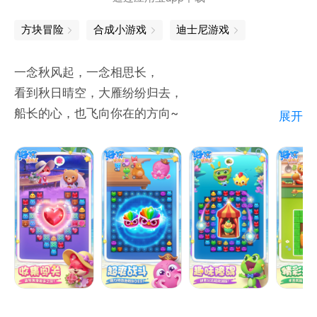
方块冒险
合成小游戏
迪士尼游戏
一念秋风起，一念相思长，
看到秋日晴空，大雁纷纷归去，
船长的心，也飞向你在的方向~
展开
【新障碍-抹茶酱】
海滨没有绿野仙踪，但有抹茶奇遇！
浓香抹茶酱，消一次就涂一格棋盘~
消除直至棋盘被铺满，成就感爆棚！！
【海底大冒险】
珊瑚丛林、神秘洞穴、沉没宝藏...
海底大冒险一路上充满未知与惊喜！