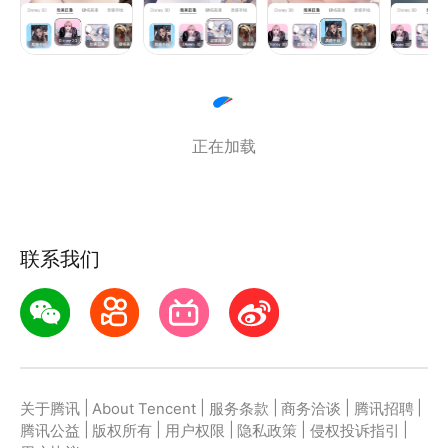
【手绘风格】
还有潮流的漫画手绘风头像，可可风/Q版人像风格任
你选择，专属画手为您精心绘制！
【潮流发型】
超30款人气发型，在这里，你就是你自己的tony老
正在加载
师，尝试不同的发型，找到你喜欢的搭配！
联系我们
|
|
|
|
|
关于腾讯
About Tencent
服务条款
商务洽谈
腾讯招聘
|
|
|
|
|
腾讯公益
版权所有
用户权限
隐私政策
侵权投诉指引