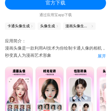
像、男生头像、闺蜜头像、情侣头像、宝宝头像快速生
官方下载
成，让你看到漫画的自己，超流行风格，生动个性又浪
通过应用宝app下载
漫。
卡通头像生成
头像生成
漫画头像生成器
【风格多变，一键跨次元】
应用简介：
超唯美Q萌的迪斯尼漫画风、泡泡玛特风、二次元日漫
漫画头像是一款利用AI技术为你绘制卡通人像的相机，
风，多种绝美风格头像制作，漫画版，真人版头像图片
秒变真人为漫画艺术形象
展开
直接保存，想让你的头像与众不同，就来小漫头像一键
相机可以一次性将普通图片处理成动画效果。 带有多
生成，让你见识动漫效果的魔法，还可以无限次制作，
种二维过滤器。
美爆朋友圈的头像就是你～
卡通风格、普通素描、水彩、油画等，变换你的照片。
【实用功能】
【联系我们】
1.实时拍摄多种动画滤镜效果，一键打造别具一格的自
拍照片
如您在使用过程中有任何问题或建议，都可以在 App
2.提供多种动画滤镜，突破次元壁垒，进入次元世界。
内部「客服中心」页面中直接