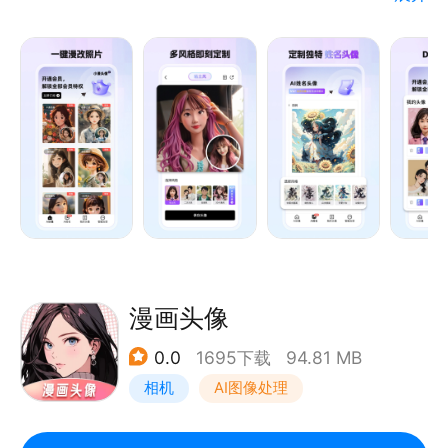
• 电商运营：漫画风商品封面 +
制作软件，AI一键生成多风格漫画效果，粘土风、二次
元风格、3d漫画头像，真实逼真，更像本人，多种效
果可保存，为你定制专属头像。
【多风格即刻定制 姓氏头像一键生成】
超火爆粘土风、二次元动漫风、3D风格一键生成，支
持AI姓名定制，一分钟制作专属你的姓氏头像，个性！
好玩！好看！
【制作更像你的3D动漫头像】
漫画头像
0.0
1695下载
94.81 MB
好奇漫画世界里的你是什么样子的？一键秒变3D漫画
相机
AI图像处理
效果！小漫头像根据你上传的原照片制作，真实逼真，
AI一键秒变Q版卡通动漫头像，更像本人，各种女生头