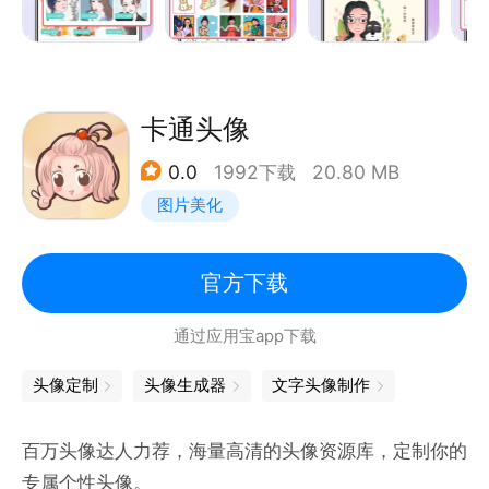
【动漫相机】想拥有一款自己的魔漫头像？立马来拍照
制作你的卡通动漫头像，拥有魔漫头像不再是难题！还
能转换风格，清新、可爱、元气、复古、时尚都有，一
键变换颜色加特效加滤镜，还在等什么！你的头像就该
卡通头像
充满个性。
0.0
1992下载
20.80 MB
【头像定制】不满足自己DIY头像？我们拥有专业优秀
图片美化
的设计师团队，丰富的头像设计经验，专门来为你定制
你的专属头像！手绘写实、萌宠头像、卡通可爱……各
种风格都有，你还可选择背景，满足你对头像的想象！
官方下载
【热门头像】为了您制作头像方便，我们提供海量好看
通过应用宝app下载
热门头像，动漫卡通人物、萌宠、风景图、猫咪、麋
鹿……类型丰富，省去你找素材的时间，简单方便！
头像定制
头像生成器
文字头像制作
百万头像达人力荐，海量高清的头像资源库，定制你的
专属个性头像。