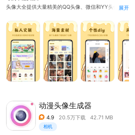
头像大全提供大量精美的QQ头像、微信和YY头像，包
展开
括女生头像，男生头像，情侣头像，动漫头像，卡通头
像，可爱头像，唯美头像和非主流头像，是80后、90
后和00后更换头像的必备应用！
功能特色：
【全面新潮】超过200款主题头像包，几十万个头像素
材，涵盖动漫、明星、个性、可爱等热门头像。头像星
人必备! 让你瞬间引爆朋友圈！
【一键生成漫画头像】
只需一张照片，立马解锁你的卡通漫画形象
【手绘定制专属卡通形象】
十年专业漫画设计师，量身定制卡通形象，满足你的需
动漫头像生成器
求
4.9
20.5万下载
42.71 MB
【DIY编辑设计】
相机
海量边框、贴纸随意添加，打造个性头像，更有国庆头