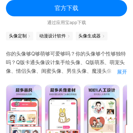
官方下载
通过应用宝app下载
头像定制
动漫设计软件
头像生成器
你的头像够Q够萌够可爱够吗？你的头像够个性够独特
吗？Q版卡通头像设计集手绘头像、Q版萌系、萌宠头
像、情侣头像、闺蜜头像、男生头像、魔漫头像、女生
展开
头像、非主流头像为一体，是一款可以自己DIY可专属
定制的头像设计软件。
【DIY头像】不想自己的头像千篇一律？那就来定制一
款专属于你的头像，定制一款属于你俩的专属情头。选
择相册中自己中意的一张照片，开启你的头像设计！加
文字、头像贴纸、头像加V、文字边框、强迫症边框、
公式边框，操作便捷，让你的头像与众不同。