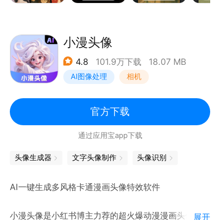
• 专属漫画头像 & 商品封面​
上传一张图片，即可生成独一无二的个性化头像；电商
卖家专属 “漫画封面制作”，产品图一键变身吸睛漫画
小漫头像
海报，朋友圈 / 店铺引流超高效。​
4.8
101.9万下载
18.07 MB
• 一句话改图，全能修图超省心​
AI图像处理
相机
“消除背景里的路人”“给人物换 JK 制服”“让头发变成粉
色”… 输入文字指令，AI 自动完成抠图、换装、修图；
更有 “图片动起来” 功能，添加动态特效让漫画角色眨
官方下载
眼、律动，静态图秒变趣味小视频。​
通过应用宝app下载
谁都能玩的漫画创作场景​
头像生成器
文字头像制作
头像识别
• 日常记录：旅行照、美食图加漫画特效，朋友圈点赞
翻倍；​
AI一键生成多风格卡通漫画头像特效软件
• 个性表达：定制漫画头像，在社交平台打造专属人
设；​
小漫头像是小红书博主力荐的超火爆动漫漫画头像壁纸
展开