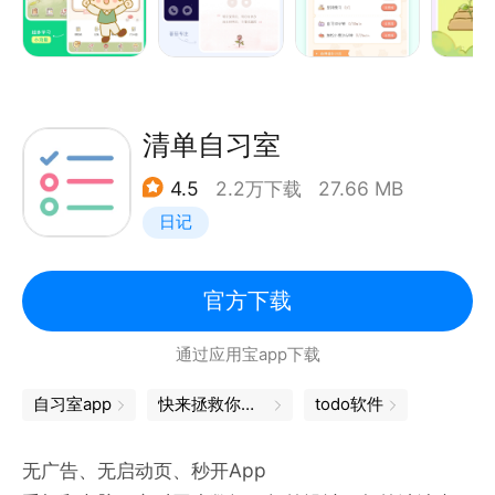
==APP功能==
1、打卡：把你的目标几句话告诉小狐狸，千万不要嫌
弃小狐狸太啰嗦哦~建好的目标一定要坚持打卡。
2、专注：你的专注将伴随着玫瑰花的成长，答应我一
清单自习室
定要替小王子好好照顾玫瑰花哦，拜托拜托~
4.5
2.2万下载
27.66 MB
3、自习号：穿梭宇宙，着陆心仪的星球，与Yo友们一
日记
起自习专注吧，别忘了给他人一个鼓励哦~
4、日记式心情记录：我把你的记录写在了日记本里，
记得经常来翻翻，这样你就会发现，你的进步有多惊人
官方下载
啊！
通过应用宝app下载
5、惊喜贩卖机：每天打卡和专注都能获得玫瑰花奖
励，收获的玫瑰花可用来换取精美明信片和yoyo的小
自习室app
快来拯救你的DDL吧
todo软件
礼物呢~
6、YoYo计时器：每个重要的时刻，都值得记录，还
无广告、无启动页、秒开App
能放在手机桌面上时刻提醒你哦~怎么样，YoYo是不