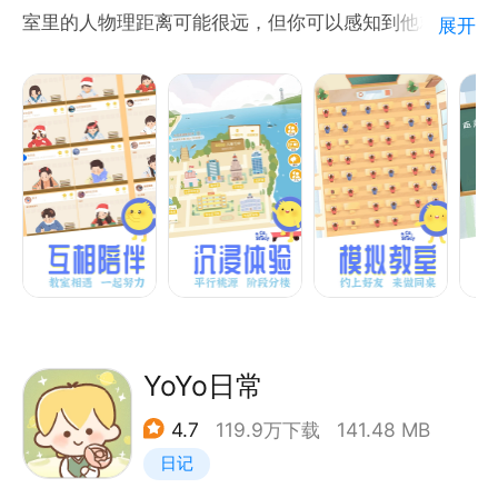
番茄工作法的关键是规划，追踪，记录，处理，以及可
室里的人物理距离可能很远，但你可以感知到他就是你
展开
视化。在规划阶段，任务被根据优先级排入&#34;To
的同桌、前后桌，或者就与你隔了一个过道。学习的路
Do Today&#34; list。 这允许用户预计每个任务的工
途并不孤单，有人跟你一起前行。
作量。当每个番茄时结束后，成果会被记录下来以提高
参与者的成就感并为未来的自我观察和改进提供原始数
#虚拟校园，阶段分楼
据。
CoStudy校园还原真实的校园场景，按不同阶段设立
教学楼，快来找到专属你的教学楼吧。
#志同道合，找到Co伴
规划：每一天的待办列表都在你手中。
根据目标/地区选择楼层，与志同道合的用户结成Co
伴，更方便地找到组织，一起努力。
记录：每一次的完成都会记录并同步至云端，可随时查
YoYo日常
看
#约上好友，来做同桌
4.7
119.9万下载
141.48 MB
和好友在线上自习室成为同桌，完美解决约自习的问
处理：根据你的工作时长，安排设置最适合你的番茄钟
日记
题。与教室内的小伙伴互相加油，学习不再枯燥。
长度