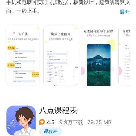
手机和电脑可实时同步数据，极简设计，超简洁清爽页
是很贴心。
面，一秒上手。
展开
7、数据统计：你的蜕变看得见，点点滴滴为你呈现。
嗯~进步后也不能骄傲呀！
高效能人士的好习惯，工作办公、学习备考、日常小事
都可轻松记录
多重消息提醒，重要的事情不忘记！
【工作办公 日程备忘】
开会、整理资料、写PPT...
工作到一半突然开会、突然接到电话，然后忘记一些事
情？
清单陪您一起高效工作，从繁杂的工作中解脱，在电脑
或手机将待办事项记录下来，不再因忙碌而遗漏重要的
八点课程表
事情。
4.5
9.9万下载
79.25 MB
工作更高效，拒绝996加班
课程表