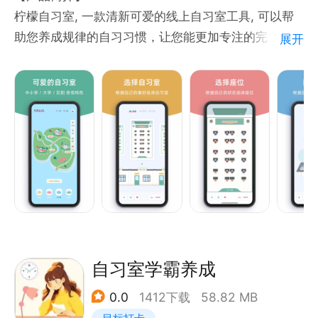
【许愿星球】
柠檬自习室, 一款清新可爱的线上自习室工具, 可以帮
-星球之下，总有奇遇
助您养成规律的自习习惯，让您能更加专注的完成自
展开
-许下学习愿望，鞭策自己继续前进
习，并提供提醒和打卡功能。
下载「八点课程表」，一起发现更多的学习乐趣吧！
【产品特点】
在线自习 - 和同学一起学习不会枯燥
【联系我们】
自由选择 - 选择自己喜欢的教室自习
官方QQ：3568749524
真实模拟 - 真实模拟教室场景更专注
学习打卡群：628854314
每日统计 - 自习数据均记录并有统计
细致图标 - 每个图标精心设计不敷衍
【专注力】
是人进行一项活动的心理状态。 这个活动可以是静态
自习室学霸养成
的，也可以是动态的，可以是感兴趣的，也可以是枯燥
0.0
1412下载
58.82 MB
的，可以是对人的，也可以是对物的。