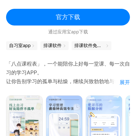
【学习备考 锁机自律】
拒绝复杂的设置，轻松一点即可锁住手机，极易上手
官方下载
专注学习、避免沉迷于手机娱乐之中
通过应用宝app下载
在宿舍、家里自习也能高效学习
锁机+待办清单，做好备考计划，谋定而后动，一战成
自习室app
排课软件
排课软件免费版
硕、一举上岸！
「八点课程表」，一个能陪你上好每一堂课、每一次自
【生活日常 习惯打卡】
习的学习APP。
生活中的小事也可以井井有条：提醒拿快递、办理证
让你告别学习的孤单与枯燥，继续兴致勃勃地与世界交
展开
件、还信用卡、还房贷、去某个地方、亲朋好友生日...
手~
习惯打卡：早睡早起、定时锻炼、英语练习...
===功能介绍===
每天、每周几、每月几号、每隔几天、艾宾浩斯遗忘曲
【课程表DIY】
线多种定时规律
-制作你的专属课程表，模板&贴纸任意装扮
-支持多所高校一键导入，手动添加也超方便
【桌面小部件 不用打开App也可以看到待办事项】
【线上自习室】