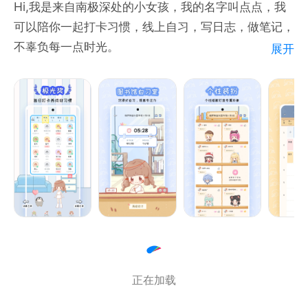
Hi,我是来自南极深处的小女孩，我的名字叫点点，我
可以陪你一起打卡习惯，线上自习，写日志，做笔记，
不辜负每一点时光。
展开
==APP功能==
1.在我们里面你可以创建多个好习惯，每天提醒你按时
打卡，完善的数据统计让你对习惯了如指掌。
2.在我们这里还可以“云自习”，模拟现实中图书馆自习
场景，根据现在的学习阶段选择自习区，每天花一些时
间静下来专注学习或者思考吧！
3.完成打卡和自习还将获得我们的小奖励，经过长时间
的坚持，相信你一定会有所改变！
4.自习形象随心定制，打扮成自己喜欢的样子去学习
吧。
5.科学做计划，高效管理自律日常，待办事项功能等你
正在加载
来发掘。
【打卡日志】【学习日常】【打卡统计】【自习统计】