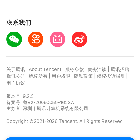
【数据备份】【自习笔记】【待办事项】【横屏自习】
【主题装扮】【精美明信片】【更多功能等你发现】
联系我们
==开发者说==
点点时光还很年轻，需要大家的建议和包容，感谢用户
们的支持！
在使用过程中有任何问题或意见，请通过APP联系我
们，或者联系官方QQ：341367648
|
|
|
|
|
关于腾讯
About Tencent
服务条款
商务洽谈
腾讯招聘
|
|
|
|
|
腾讯公益
版权所有
用户权限
隐私政策
侵权投诉指引
用户协议
版本号:
9.2.5
备案号: 粤B2-20090059-1623A
主办者: 深圳市腾讯计算机系统有限公司
Copyright ©2021-2026 Tencent. All Rights Reserved