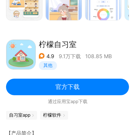
20多种预制主题、恬静优雅风格
-随时随地，沉浸式专注自习
强大的DIY功能，各种颜色、字体、显示、隐藏、随你
-与志同道合的朋友一起学习，互相打气
定义.
【随堂笔记】
全透明配色、年度流行色配色一键设置
-学科重点随堂记录，随时查看
如果喜欢篮球或足球的，还可以自由搭配球队配色，如
-让知识牢牢掌握在手心
柠檬自习室
巴萨、湖人
【打卡公园】
4.9
9.1万下载
108.85 MB
-每天坚持为自己的目标打卡，早起打卡、学习打卡、
【效率统计 数据分析】
其他
运动打卡……
多彩图表：颜值控表示很喜欢，除了好看，还是好看
-逐步养成打卡自律好习惯
时间轴： 记录每一天的时间分布
【数据统计】
官方下载
-多维度数据呈现，你的蜕变值得被记录
通过应用宝app下载
-清晰展示你的日/周/月专注时长、打卡次数等
【桌面小组件】
自习室app
柠檬软件
-在手机桌面上直接查看课程表、倒数日、待办
-丰富个性化设置，搭配超个性桌面
【产品简介】