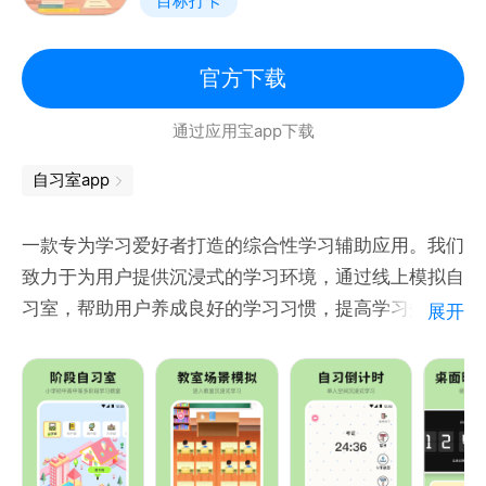
目标打卡
专注力是认知活动的动力功能。认知活动包括听知觉、
视知觉、记忆、思维、想象、执行、反馈等活动。认知
活动得以顺利开展的推动力正是专注力。
官方下载
通过应用宝app下载
【影响专注力的因素】
以下4个方面会直接影响到我们的专注力状态：
自习室app
1. 事物本事对我们的吸引程度；
2. 自身与他人在互动中的联结能力；
一款专为学习爱好者打造的综合性学习辅助应用。我们
3. 自身身体状态以及情绪状态；
致力于为用户提供沉浸式的学习环境，通过线上模拟自
4. 自身的意志表现。
习室，帮助用户养成良好的学习习惯，提高学习效率，
展开
实现学霸梦想。
线上模拟自习室
真实还原自习室环境，为用户营造沉浸式学习氛围。
多种自习室场景选择，满足不同用户的学习需求。