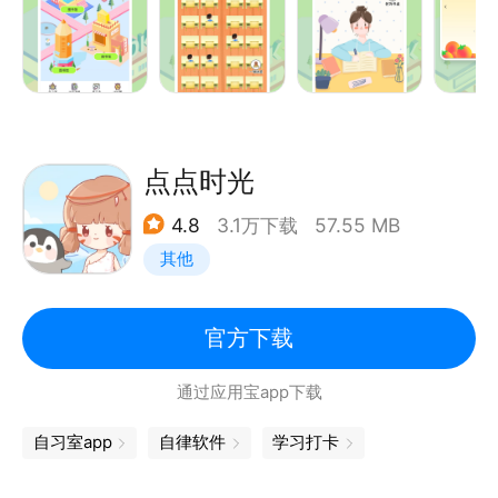
计划清单
用户可自定义学习任务，制定学习计划。
智能提醒功能，确保用户按时完成学习任务。
统计任务进度，让学习成果一目了然。
点点时光
备忘录
4.8
3.1万下载
57.55 MB
自定义分类，方便用户快速查找和管理备忘录。
其他
提醒功能，确保重要事项不被遗漏。
计时器
官方下载
精准计时功能，支持正计时、倒计时两种模式。
通过应用宝app下载
自定义计时提醒，帮助用户合理分配学习时间。
自习室app
自律软件
学习打卡