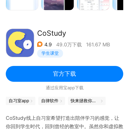
背景色，番茄时间，休息时间）等等功能一应俱全，只
为认真生活的你。
极简风：界面简洁美观，操作逻辑清晰简单，学习成本
CoStudy
为0。优化大部分操作，以流畅的动画进行衔接，将操
4.9
49.0万下载
161.67 MB
作过程最简化。
学生课堂
官方下载
番茄工作法（Pomodoro Technique）是一种时间管
通过应用宝app下载
理法方法，在上世纪八十年代由Francesco Cirillo创
立。该方法使用一个定时器来分割出一个一般为25分
自习室app
自律软件
快来拯救你的DDL吧
钟的工作时间和5分钟的休息时间，而那些时间段被称
为pomodori，为意大利语单词 pomodoro 之复数。
CoStudy线上自习室希望打造出陪伴学习的感觉，让
你回到学生时代，回到曾经的教室中。虽然你和虚拟教