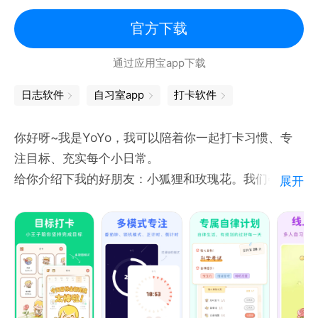
#保持专注，有效监督
官方下载
可视化：随时以图形方式直观查看最近一月完成情况
严格的规则控制，深度模式下专注期不能随意切出软
通过应用宝app下载
件，小休期结束需马上回到教室继续专注，否则会浪费
自习次数。
日志软件
自习室app
打卡软件
#正向激励，自律发币
你好呀~我是YoYo，我可以陪着你一起打卡习惯、专
成功完成一次专注，系统会根据专注时长发放专注工
注目标、充实每个小日常。
资，每次自习都有正向反馈，动力满满。
给你介绍下我的好朋友：小狐狸和玫瑰花。我们会一直
展开
陪着你变得更好，希望你能在每一个平凡的日常里不再
下载CoStudy，开启有趣的自律生活！
感到枯燥无味。还有小狐狸时刻监督、鼓励、提醒你，
千万不要嫌弃他啰嗦哦~
打卡专注时，记得一定要替我照顾好玫瑰花哦。
--YoYo留