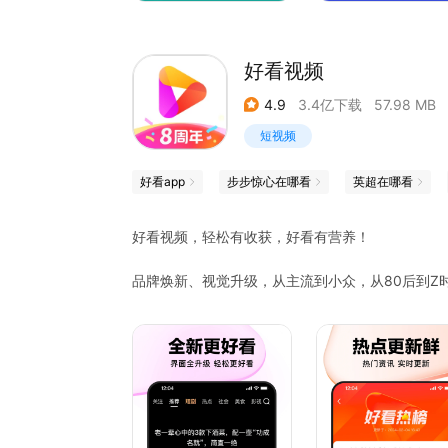
好看视频
4.9
3.4亿下载
57.98 MB
短视频
好看app
步步惊心在哪看
英超在哪看
好看视频，轻松有收获，好看有营养！
品牌焕新、视觉升级，从主流到小众，从80后到Z
大屏模式：全新播放体验，观看视频更为沉浸。
话题帖子：参与讨论，获得更多有价值的内容。
视频感想：一键生成心情，尽情表达自我。
【轻松有收获】
畅享海量丰富资源，你想看的这儿全有
根据兴趣智能推荐，有趣视频都不错过