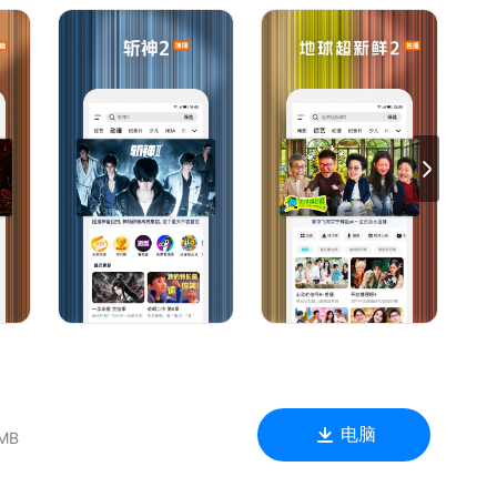
劈叉被拖走，林一王玉雯竟是母子？陈星旭唯一全场“真孙子”！
班人马全新赛制，残酷比拼下谁能晋级？剧毒石头鱼下锅，见手青
，世界名厨为晋级拼了！
战”狂潮，吴彦祖、刘俊谦正邪对决，权斗天花板再升级！
队实现遗愿清单
互撩撒糖
后巷”。
馈，将会有萌哒哒的视频妹为大家解答，并有持续好礼相送！官方
电脑
 MB