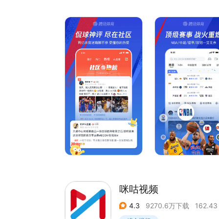
好看，是因为App在手，每赛季600场NBA比赛及
好玩，是这里还有实力和人气兼备的社区！在社区
论。进了社区，So easy！妈妈再也不担心我的体
别犹豫了，加入我们，腾讯体育，你值得拥有!
让我们一起High翻足篮，放肆吼出来！
更多精彩内容等待你的发现！
咪咕视频
4.3
9270.6万下载
162.43