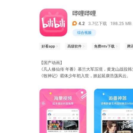
哔哩哔哩
4.2
3.7亿下载
198.25 MB
综合视频
好看app
高级软件
免费mtv下载
腾
【国产动画】
《凡人修仙传 年番》慕兰大军压境，黄龙山战役韩
《牧神记》霸体少年初入世，掀起延康浩荡风云。
《将夜》永夜将至，拔刀向天。
《百日成王》100天，就让我俩一起加冕称王吧！
《记忆管理局》消除BUG管理记忆，去创造你想要
《成也萧河》学霸游戏恋爱两不误。
【番剧动画】
成为勇者拯救世界，才是惩罚真正的开始，《判处
轻松快乐又隐有酸涩，像极了青春！《正相反的你