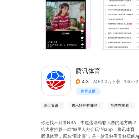
【好看有营养】
精彩视频超清播放，想怎么看就怎么看
知识资源多元融合，优质信息触手可及
【创造更好看】
创作学院干货满满，作者权益充分保障
千万作者人人受益，成为百万粉丝大V
【直播更精彩】
腾讯体育
精彩直播互动不停，一起领略人生风景
主播即时双向互动，把握更多美好瞬间
4.3
2453.0万下载
130.72
体育直播
关注我们：
贴吧：@好看视频吧
奥运资讯
腾讯软件有哪些
英超在哪看
微博：@好看视频官微
微信：@好看视频App
你还找不到看NBA，中超这些精彩比赛的地方吗？
给大家推荐一款“城里人都会玩”的app：腾讯体育
腾讯体育，原名“看比赛”，是一款又好看又好玩的Ap