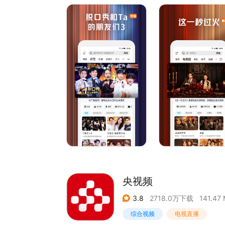
法国宫廷装扮，继承者之战打响！舞蹈比拼李乃文大
《一饭封神 第2季》回归！顶级厨竞风云再起，原
登场，爆浆烤羊眼惊呆谢霆锋！不看头衔只看厨艺
《寒战1994》郭富城、周润发、梁家辉再掀“寒
《10间敢死队》喜剧人绝境笑对人生，绝症患者组
《今晚正好》马思纯、陈昊森直球野性恋，姐狗CP
《斩神2》国漫神番回归，暑期必看！
《谷雨街后巷》穿过现实的迷宫，欢迎光临“谷雨街
【意见反馈】
如遇问题或者有好的建议，欢迎加入QQ体验群反
央视频
3.8
2718.0万下载
141.47
综合视频
电视直播