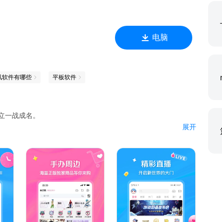
电脑
讯软件有哪些
平板软件
立一战成名。
展开
的结局吧！
勇者刑》正在热播！
与我》甜蜜上映中！