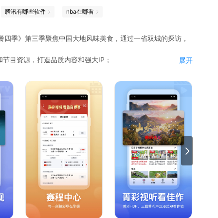
腾讯有哪些软件
nba在哪看
三餐四季》第三季聚焦中国大地风味美食，通过一省双城的探访，
节目资源，打造品质内容和强大IP；
展开
消费习惯；
一笑而过，还能有所收获；
剧集、直播、电视、VR、4K、8K……给用户更多新选择。
泛文体、泛资讯、泛知识”多元化的精彩视频；不仅有轻松好玩的
导等总台“名人”为央视频创作的独家视频；不仅聚合了《新闻联
尖》等数不胜数的新老热播节目，也汇聚了央视及各地方卫视三
点事件的实况报道。