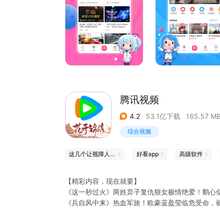
变身骑士拯救世界，《假面骑士ZZZ》任务继续！
还有海量精彩番剧内容等着你，快来与小伙伴们一
【电影】
《消失的人》热播中，居民楼离奇案件谁才是幕后
《寒战1994》热播中，顶配港星阵容，97前夜上
《超级马力欧银河大电影》热播中，水管工这回上
《河狸变身计划》热播中，大火蜥蜴表情包出处，
《猪猪侠大电影之竞速小英雄》热播中，猪猪侠开
腾讯视频
4.2
53.1亿下载
165.57 M
综合视频
这几个让视障人士世界「亮」起来的App
好看app
高级软件
【精彩内容，现在就要】
《这一秒过火》两姓弃子复仇狠女极情绝爱！鹅心
《兵自风中来》热血军旅！欧豪蓝盈莹临危受命，
《地球超新鲜 第2季》地球厨王大赛！刘宇宁宋茜