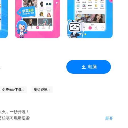
同观看吧！！
真凶！
演四方权斗！
天了！
一起尖叫吧！
飞车啦！
电脑
B
免费mtv下载
奥运资讯
似火，一秒开嗑！
硬核演习燃爆逆袭
展开
堵上尊严一战，孙红雷郭京飞藏锅偷油都不省心；地球团全员cos