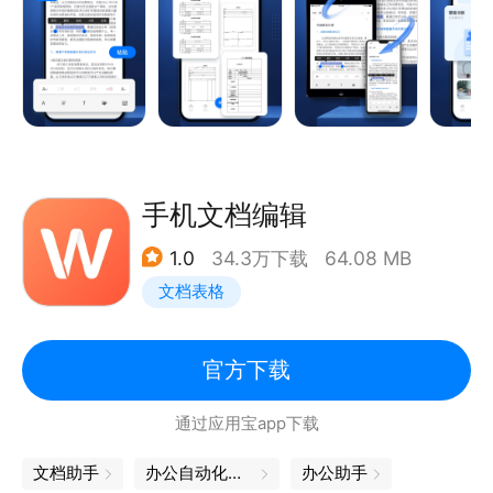
创建正式且美观的文档，节省您宝贵的时间。
我们的WORD产品更是一款教育型产品，我们拥有强
大的教学功能，为您提供个性化的学习体验，让您无论
身处何处，都能轻松掌握效率的办公技能。
无论您是初学者还是办公人士，我们的WORD产品都
手机文档编辑
将帮助您提高工作效率，让您的办公更加轻松愉悦。现
1.0
34.3万下载
64.08 MB
在就来尝试我们的WORD产品，开启效率办公的全新
文档表格
体验吧！
功能亮点
官方下载
1.在线编辑
通过应用宝app下载
word在线编辑，文本样式丰富，实时编辑自动保存文
件不丢失，编辑具有段落设置、字体、列表、图文排
文档助手
办公自动化软件
办公助手
版，并且支持第三方如微信、QQ、钉钉等办公文件外