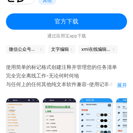
其他
3.设计简单，功能易用，兼容wps、office、腾讯文
档、金山文档等主流办公软件
4.文本样式丰富，实时编辑，具有段落设置、字体、列
官方下载
表、图文排版
通过应用宝app下载
5.具有丰富Word/PPT/Excel模板，高效高质量制作，
节省设计成本
微信公众号编辑器
文字编辑
xml在线编辑器
6.多重数据缓存保存，文档本地与云端双存储，安全更
可靠
使用简单的标记格式创建注释并管理您的任务清单
完全完全离线工作-无论何时何地
与任何上的任何其他纯文本软件兼容-使用记事本或
展开
vim编辑，使用grep过滤，转换为PDF或创建zip存档
语法突出显示和格式相关的操作-快速插入图片和待办
事项
以HTML和PDF格式转换，预览和共享文档