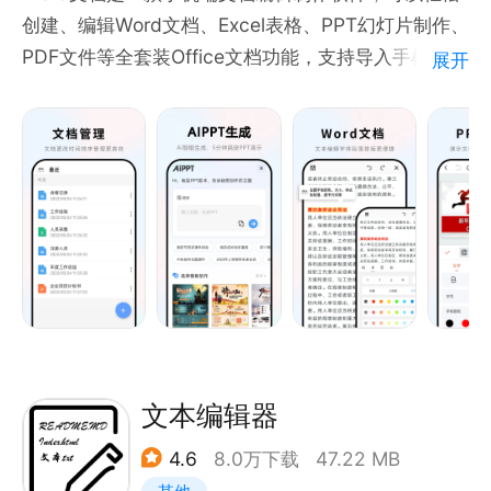
官方微博：@石墨文档
创建、编辑Word文档、Excel表格、PPT幻灯片制作、
官方网站：shimo.im
PDF文件等全套装Office文档功能，支持导入手机本地
展开
官方 QQ 群：1076774685
Word文档、Excel表格、PPT进行操作编辑修改，同时
具有Ai智能办公功能，可以一键生成PPT主题大纲，
AiPPT智能生成PPT。Word文档提供丰富的PPT模
板、Word文档、Excel表格，应对不同场景需求，高
效节省制作设计时间，制作高质量文档，同时Word文
档兼容wps office、腾讯文档、金山文档，飞书文档、
石墨文档、讯飞、永中Office等格式文件编辑，支持
PDF阅读器功能，可以自由分享到企业微信、QQ，钉
钉、腾讯会议等APP进行查看交流。
特点：
1.提供Word文档、Excel表格、PPT制作等全套office
文本编辑器
办公制作
4.6
8.0万下载
47.22 MB
2.具有AiPPT功能，3分钟搞定高质量PPT