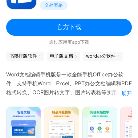
文档表格
4.丰富Word/PPT/Excel模板，快捷使用，高效又高质
量制作，节省设计办公成本
5.多重数据存储保存，文档本地与云端双存储，安全更
官方下载
可靠
通过应用宝app下载
6.提供Word文档、Excel表格、PPT制作等全套office
办公组件
书籍排版软件
电子版文档
word办公软件
Word文档编辑手机版是一款全能手机Office办公软
件，支持手机Word、Excel、PPT办公文档编辑和PDF
格式转换、OCR图片转文字、图片转表格等实用功
展开
能。并内置海量的办公模板，无论是学习、工作还是商
务场景，都能让您的移动办公更高效。
【核心功能】
Word文档编辑：支持doc、docx等格式，提供文字段