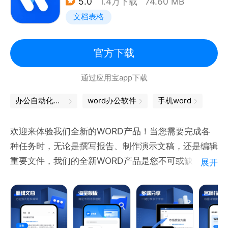
5.0
1.4万下载
74.60 MB
储。
文档表格
【一键分享、导出】文档完成后可以一键分享给其他
人，还可以生成PFD和Word文档格式。
【效率为王】编辑界面清爽，操作简单，崭新界面设计
官方下载
全面开启，提高办公效率。
通过应用宝app下载
办公自动化软件
word办公软件
手机word
欢迎来体验我们全新的WORD产品！当您需要完成各
种任务时，无论是撰写报告、制作演示文稿，还是编辑
重要文件，我们的全新WORD产品是您不可或缺的办
展开
公利器！
我们的WORD产品拥有多功能编辑，让您轻松完成各
种任务。此外，我们提供丰富的编辑模板，可让您快速