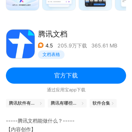
云办公:免费云空间，安全高效，可以在任何设备上及
时查看和编辑
远程办公推荐
腾讯文档
-远程会议，多人音频会议，对同份文档进行讨论、标
4.5
205.9万下载
365.61 MB
记重点
文档表格
-多人编辑，大家一起写同一份文档
-共享文件夹，快速收集异地同事文件，永不过期
-WPS表单，远程打卡、信息统计分析工具
官方下载
通过应用宝app下载
WPS文字
-新建文字文档，并提供信纸、简历、合同等模板-打开
腾讯软件有哪些
腾讯有哪些软件
软件合集
26种文字格式文档，包括加密文档
-智能适应手机屏幕阅读
-----腾讯文档能做什么？-----
-支持智能排版，文字段落、对象属性设置，插入图片
【内容创作】