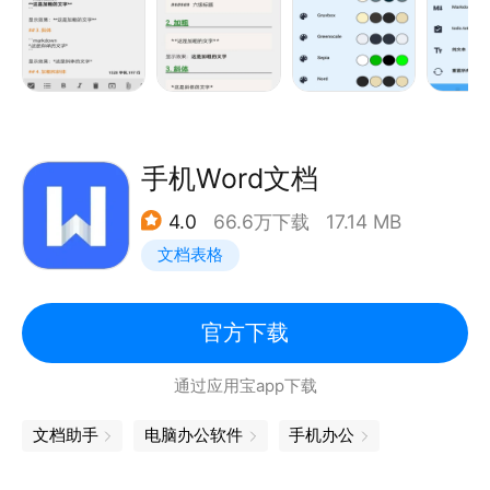
笔记本：将所有文档存储在公共文件系统文件夹中
QuickNote：快速访问以保存笔记
待办事项：写下您的待办事项
LinkBox：共享页面以供日后阅读书签列表
标记格式：支持Markdown和todo.txt
手机Word文档
复制到剪贴板：复制任何文本，包括共享到文本编辑器
4.0
66.6万下载
17.14 MB
中的文本
文档表格
Notebook是文档的根文件夹，可以更改到文件系统上
的任何位置。 LinkBox，QuickNote和ToDo是文本文
件
官方下载
通过应用宝app下载
可定制的深色主题
自动保存以及撤消/重做选项
文档助手
电脑办公软件
手机办公
使用系统上以外的其他语言