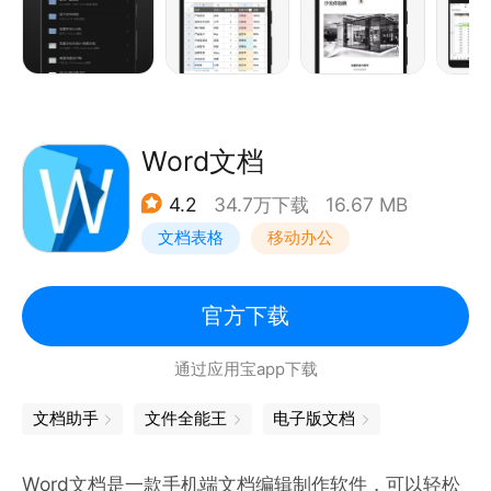
不仅能在简约舒适的界面中，静下心来阅读和编辑，还
能发挥创造力，随意选择字体、字号、间距、颜色......
让你的每一次编辑，都轻松愉悦。
#支持一键导出图片、PDF、Word
Word文档
除了直接分享文档，还支持一键生成精美长图、复制链
4.2
34.7万下载
16.67 MB
接、导出 PDF 和 Word，并自由分享到微信、钉钉、
文档表格
移动办公
微博、QQ 等多个平台。
如果你在使用石墨文档的过程中遇到任何问题，可以访
官方下载
问石墨文档帮助中心（shimo.im/help）、在 App 内
通过应用宝app下载
点击「头像-意见反馈」告诉我们，或发邮件至
contact@shimo.im。
文档助手
文件全能王
电子版文档
你也可以在这些地方找到石墨文档：
微信公众号：石墨文档
Word文档是一款手机端文档编辑制作软件，可以轻松