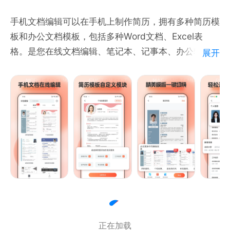
部导入打开，编辑完成保存分享，通勤外出，效率办
手机文档编辑可以在手机上制作简历，拥有多种简历模
公，制作高质量文档，实现随时随地手机办公；
板和办公文档模板，包括多种Word文档、Excel表
2.品质教学
格。是您在线文档编辑、笔记本、记事本、办公软件、
展开
提供丰富的教学课程，新人、进阶、专家教学课程简单
便签、备忘录等手机办公和掌上办公的好帮手。
易懂，做演讲中出色的仔。让您的演示更加生动有趣。
我们提供的演示功能可以让您的文档变成一份动态的演
高效节省制作设计时间，让您轻松面对职场，制作高质
示文稿，让您的观众更容易理解您的思路。
量文档！为您的求职路保驾护航！是办公学习必备的软
件！
==功能特点==
【简历模板】提供多种在线简历模板，新增个人信息即
可一键生成简历，设计简单，功能易用
【一键切换】生成的简历模板不合心意？一键切换找到
正在加载
最适合的模板