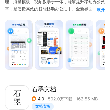
理、海量模板、视频教学于一体，能够提升移动办公效
在线考试自动改，考试成绩自助查，线上考试也有紧张
率，是便捷高效的智能移动办公助手。全新界面改版来
展开
感；
袭，新模板资源，新视频教程等你来用，让你的办公效
实名制签到打卡，安全智能防代打；
率事倍功半。
——应用简介——
●远程会议
《在线编辑》：手机在线编辑，一键分享，手机办公更
多人远程音视频会议，一键发起，扫码参会；
便捷。
边看文档边开会，即时修改、协作编辑，远程演示也如
《实用模板》：海量实用模板上新了，个人简历、招聘
近在眼前；
海报、常用合同等你来用。
网课在线课堂，授课讲解毫不卡顿；
《精品课程》：word实用小技巧，word从零入门教
程，帮助你办公学习更进一步。
—联系我们—
金山文档官方网站：kdocs.cn
石墨文档
微信公众号：金山文档
官方微博：@金山文档
4.0
502.0万下载
162.56 MB
文档表格