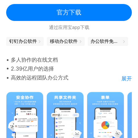
阅读助手：一键快速阅读学术论文、行业报告等内容；
-WPS会议功能，支持多台设备同步播放当前幻灯片
数据助手：支持AI写函数、做图表、生成数据报告等。
官方下载
AI模型：支持混元及DeepSeek-R1满血版大模型
PDF
通过应用宝app下载
【数据安全】
-打开和播放PDF格式文档
权限控制：可灵活设置查看及编辑权限，文档安全尽在
钉钉办公软件
移动办公软件
办公软件免费版
-手机拍照扫描文档，生成图片或PDF文件
掌控；
-签名、水印功能、标注、插入文字、PDF转
技术保障：云端存储加密技术为文档安全保驾护航；
• 多人协作的在线文档
Word/PPT/Excel等功能
版权保护：文档支持设置和展示水印，版权有保障。
• 2.39亿用户的选择
• 高效的远程团队办公方式
OFD
展开
联系我们
-支持打开 OFD 格式文档，如发票、公函、商务合同
腾讯文档官方网站：docs.qq.com
—关于金山文档—
等
意见反馈：登录腾讯文档，进入“设置-意见反馈”进行
-支持 OFD 文档打印
反馈。
金山文档是一款可多人协作的在线文档，多人共同查看
-支持查看 OFD 文档信息/缩略图/目录/语义
和编辑同一份文档，改动自动保存，多设备实时同步，
目前支持安卓版13.4版本及以上
云端储存，再不怕文件丢失；