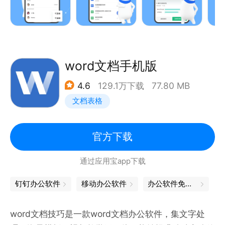
专业的收集表单，轻松收集百万条数据，在线考试、打
卡签到、健康统计，各类模板随心用。
百人远程音视频开会，文档协作共享，边看文档边开
会，让远程办公、线上网课不再困难；
金山文档，让团队办公更高效！
word文档手机版
4.6
129.1万下载
77.80 MB
—金山文档亮点功能—
文档表格
●多人协作
1个文档，多人同时在线查看和编辑；
官方下载
云端储存不怕丢，手机、电脑多设备同步编辑，即时更
通过应用宝app下载
新；
实时保存，随时可以恢复到指定的历史版本；
钉钉办公软件
移动办公软件
办公软件免费版
●表单
word文档技巧是一款word文档办公软件，集文字处
百万级数据收集工具，信息私密提交，绝不泄露；