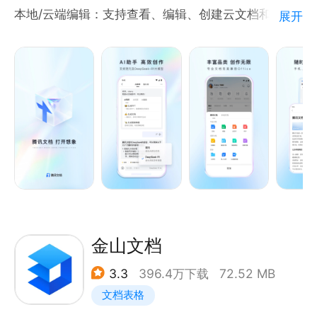
等编辑功能
本地/云端编辑：支持查看、编辑、创建云文档和本地
展开
-支持语音朗读，将文字转化为声音信息
Office文档；
富媒体编辑：支持插入文本、图片、视频等丰富的素材
WPS表格
形式；
-新建电子表格，并提供财务、课程表等模板-打开13
实时保存：编辑文档时实时自动保存，内容不丢失；
种表格格式文档，包括加密文档
海量模板：信息收集、打卡签到等各类模板。
-公式输入编辑器，解决手机输入法输入函数难的问题-
【多人协作】
背板支持选择区域后快速查看计算结果，及选择电话号
多人编辑：支持多人同时在线编辑，可查看编辑记录；
码可以直接拨号
多端同步：各类型设备皆可顺畅访问，内容实时同步，
随时随地使用；
WPS演示
文档分享：可生成链接或长图，分享给QQ/微信好友、
-新建幻灯片，并提供商务、教学、论文答辩等模板-打
微博及朋友圈。
金山文档
开和播放11种演示格式文档，包括加密文档-新CPU，
【AI助手】
提供30项流畅动画的设置
3.3
396.4万下载
72.52 MB
写作助手：一句话生成文档、表格、幻灯片等全品类文
-支持文字段落、对象属性设置，插入图片、音频视频
文档表格
档，支持文章润色、扩写、续写；
等编辑功能