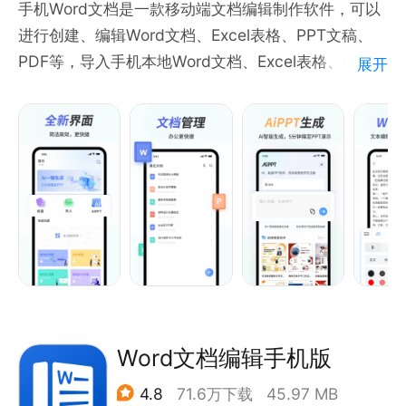
手机Word文档是一款移动端文档编辑制作软件，可以
与其他办公套件或待办应用程序不同，具有一个简化的
进行创建、编辑Word文档、Excel表格、PPT文稿、
文本编辑器，没有其他编辑界面。
PDF等，导入手机本地Word文档、Excel表格、PPT进
展开
显示了简单文本的功能和表现力。查看，编辑，操作和
行编辑修改，具备Ai功能，一键写稿，智能生成PPT。
转换纯文本！
手机Word文档具有Word文档编辑、Excel表格制作、
PPT制作、PDF制作等全套office功能，同时手机
AI助手：集成卓越大模型
Word文档兼容wps office、腾讯文档、金山文档，飞
DeepSeek-R1：逻辑推理专家
书文档等格式文件编辑，支持PDF阅读器功能，可以自
由分享到企业微信、QQ，钉钉、腾讯会议等APP进行
查看交流。
特点：
1.Ai一键写稿，智能生成高质量PPT
2.操作简单，兼容wps、office、腾讯文档、金山文档
等主流办公软件
Word文档编辑手机版
3.文本编辑样式丰富，具有段落样式、字体、列表、图
4.8
71.6万下载
45.97 MB
文排版