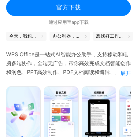
官方下载
通过应用宝app下载
今天，我也是勇敢的打工人
办公利器，让工作更轻松
想找好工作？试试这款APP
WPS Office是一站式AI智能办公助手，支持移动和电
脑多端协作，全端无广告，帮你高效完成文档智能创作
和润色、PPT高效制作、PDF文档阅读和编辑、文件拍
展开
照扫描，稻壳模版库支持海量模版，覆盖丰富办公场
景。
安卓端办公软件，个人版免费使用
用户多:全球用户600,000,000
排名高:全球APP总榜同类产品榜首
体积小:只安装一个应用即可打开所有格式文档