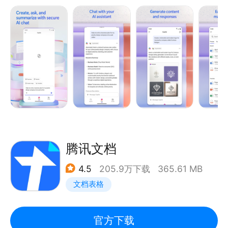
可免费使用核心编辑功能。订阅Office 365个人版或
无论用于个人还是专业用途，Office 应用都可以方便
Office 365家庭版可激活高级功能，同时也可激活在
你在移动设备上完成工作。
大于10.1英寸的平板上的所有功能。企业用户需要符合
条件的Office 365企业版账户(包括由世纪互联运营的
要求：
Office 365)创建及编辑文档。
• OS 版本：Android 的最新 4 个主要版本，且需运行
基于 ARM 的处理器或 Intel x86 处理器
1 GB RAM 或更高
此应用由 Microsoft 或第三方应用发行商提供，且需
遵守单独的隐私声明以及条款和条件。通过使用此应用
腾讯文档
商店和此应用提供的数据可由 Microsoft 或第三方应
4.5
205.9万下载
365.61 MB
用发行商访问（若适用），并且此数据传输到、存储和
文档表格
处理的地点可能在美国，也可能在 Microsoft 或应用
发行商及其关联公司或服务提供商驻地的任何其他国
家/地区。
官方下载