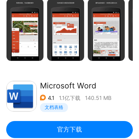
• 拥有电脑端PPT的图像、动画效果、渐变等功能
等
• 1G或更高内存
• 精美模板可以激发您的创造力，使您轻松制作演示文
-支持 OFD 文档打印
稿
-支持查看 OFD 文档信息/缩略图/目录/语义
目前支持安卓版13.4版本及以上
免费安装此微软Office应用即表示您同意此条款：
http://aka.ms/TOU.
轻松搞定工作。
• 通过丰富的格式样式、图表、动画效果、演讲者备注
等功能完美表达您的想法
Microsoft Word
• 自动缩放功能使得插入、 移动、 编辑图表变得非常
4.1
1.1亿下载
140.51 MB
简单
文档表格
• 跨设备访问编辑最近使用的PPT文档
协同办公
官方下载
• 与云服务无缝集成的PPT让您轻松分享演示文稿