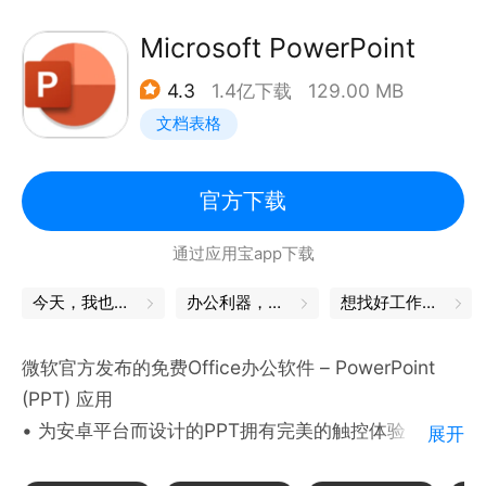
• 通过简单的手指触控操作轻松添加公式、重排列、调
-新建幻灯片，并提供商务、教学、论文答辩等模板-打
整表格大小等
Microsoft PowerPoint
开和播放11种演示格式文档，包括加密文档-新CPU，
• 跨设备访问编辑最近使用的Excel文档
提供30项流畅动画的设置
4.3
1.4亿下载
129.00 MB
-支持文字段落、对象属性设置，插入图片、音频视频
文档表格
协同办公
等编辑功能
• 与云服务无缝集成，让您轻松分享电子表格
-WPS会议功能，支持多台设备同步播放当前幻灯片
• 通过电子邮件发送文档与他人共享成果
官方下载
PDF
通过应用宝app下载
在10.1英寸及以下尺寸的移动设备上可免费查看、创建
-打开和播放PDF格式文档
和编辑文档。购买Office 365订阅账号便可以使用更
今天，我也是勇敢的打工人
办公利器，让工作更轻松
想找好工作？试试这款APP
-手机拍照扫描文档，生成图片或PDF文件
高级的编辑功能。企业用户需用符合条件的Office
-签名、水印功能、标注、插入文字、PDF转
365企业版账户 (包括由世纪互联运营的Office 365)
微软官方发布的免费Office办公软件 – PowerPoint
Word/PPT/Excel等功能
创建及编辑文档。
(PPT) 应用
• 为安卓平台而设计的PPT拥有完美的触控体验
OFD
展开
要求：
• 熟悉的导航和菜单选项帮您快速上手
-支持打开 OFD 格式文档，如发票、公函、商务合同
• 操作系统安卓4.4.x 及以上（Android M暂不支持）