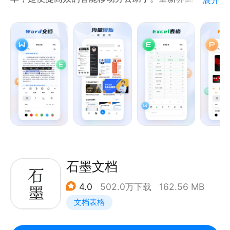
袭，新模板资源，新视频教程等你来用，让你的办公效
率事倍功半。
——应用简介——
《在线编辑》：手机在线编辑，一键分享，手机办公更
便捷。
《实用模板》：海量实用模板上新了，个人简历、招聘
海报、常用合同等你来用。
《精品课程》：word实用小技巧，word从零入门教
程，帮助你办公学习更进一步。
石墨文档
4.0
502.0万下载
162.56 MB
文档表格