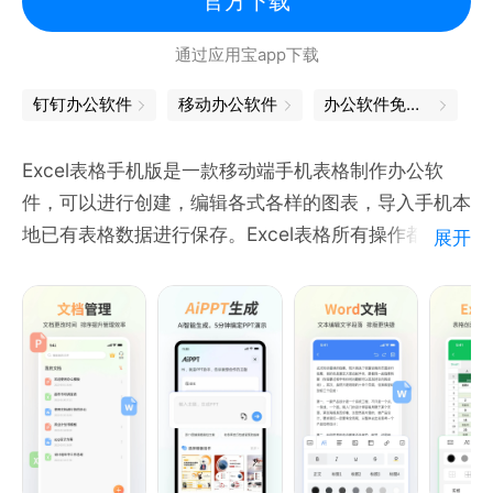
官方下载
云端储存不怕丢，手机、电脑多设备同步编辑，即时更
通过应用宝app下载
新；
实时保存，随时可以恢复到指定的历史版本；
钉钉办公软件
移动办公软件
办公软件免费版
●表单
Excel表格手机版是一款移动端手机表格制作办公软
百万级数据收集工具，信息私密提交，绝不泄露；
件，可以进行创建，编辑各式各样的图表，导入手机本
在线考试自动改，考试成绩自助查，线上考试也有紧张
地已有表格数据进行保存。Excel表格所有操作都是手
展开
感；
机本地存储，数据安全可靠，提供大量Excel表格、
实名制签到打卡，安全智能防代打；
Word文档、PPT文稿模板供用户使用，一键创建更方
便，同时具备AiPPT功能，一键生成PPT大纲，生成高
●远程会议
质量PPT文稿，Excel表格手机版兼容wps、office、
多人远程音视频会议，一键发起，扫码参会；
金山文档、腾讯文档格式文件编辑，具有Word文档编
边看文档边开会，即时修改、协作编辑，远程演示也如
辑、Excel表格制作、PPT演示制作等功能。
近在眼前；
特点：
网课在线课堂，授课讲解毫不卡顿；
1.小巧轻便，设计简洁，兼容wps、office文档