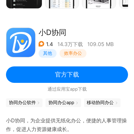
能发挥创造力，随意选择字体、字号、间距、颜色......
让你的每一次编辑，都轻松愉悦。
#支持一键导出图片、PDF、Word
小D协同
除了直接分享文档，还支持一键生成精美长图、复制链
1.4
14.3万下载
109.05 MB
接、导出 PDF 和 Word，并自由分享到微信、钉钉、
其他
效率办公
微博、QQ 等多个平台。
如果你在使用石墨文档的过程中遇到任何问题，可以访
官方下载
问石墨文档帮助中心（shimo.im/help）、在 App 内
通过应用宝app下载
点击「头像-意见反馈」告诉我们，或发邮件至
contact@shimo.im。
协同办公软件
协同办公app
移动协同办公
你也可以在这些地方找到石墨文档：
微信公众号：石墨文档
小D协同，为企业提供无纸化办公，便捷的人事管理操
官方微博：@石墨文档
作，促进人力资源健康成长。
官方网站：shimo.im