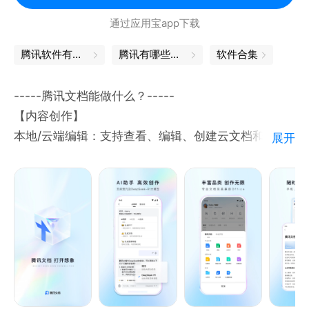
通过应用宝app下载
请参阅 Microsoft 最终用户许可协议，了解有关
Office Android 的服务条款。安装该应用即表示你同
腾讯软件有哪些
腾讯有哪些软件
软件合集
意这些条款和条件：https://aka.ms/OfficeAppEULA
-----腾讯文档能做什么？-----
【内容创作】
本地/云端编辑：支持查看、编辑、创建云文档和本地
展开
Office文档；
富媒体编辑：支持插入文本、图片、视频等丰富的素材
形式；
实时保存：编辑文档时实时自动保存，内容不丢失；
海量模板：信息收集、打卡签到等各类模板。
【多人协作】
多人编辑：支持多人同时在线编辑，可查看编辑记录；
多端同步：各类型设备皆可顺畅访问，内容实时同步，