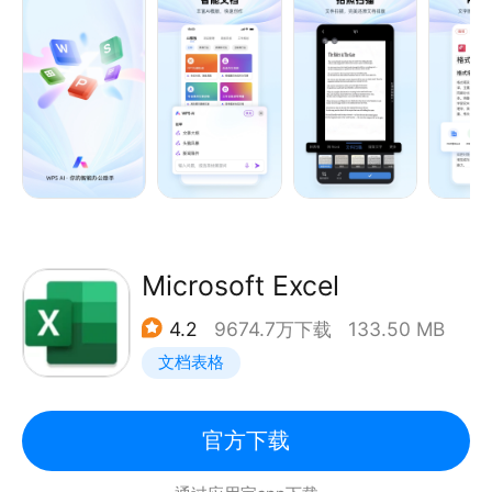
—联系我们—
安卓端办公软件，个人版免费使用
腾讯会议官网：meeting.qq.com
用户多:全球用户600,000,000
客服邮箱：meeting_info@tencent.com
排名高:全球APP总榜同类产品榜首
体积小:只安装一个应用即可打开所有格式文档
云办公:免费云空间，安全高效，可以在任何设备上及
时查看和编辑
远程办公推荐
Microsoft Excel
-远程会议，多人音频会议，对同份文档进行讨论、标
4.2
9674.7万下载
133.50 MB
记重点
文档表格
-多人编辑，大家一起写同一份文档
-共享文件夹，快速收集异地同事文件，永不过期
-WPS表单，远程打卡、信息统计分析工具
官方下载