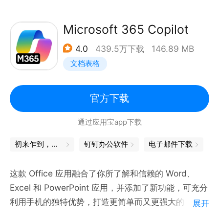
• 内容和格式在您的电脑、Mac、平板和手机等设备上
都能保持一致
Microsoft 365 Copilot
• 字体、图片、表格、文本框、形状、脚注、页面布局
4.0
439.5万下载
146.89 MB
等丰富格式，让您随心所欲表达想法
文档表格
• 通过修订和批注来审阅Word文档
• 通过电子邮件发送文档或超链接，与他人共享您的成
果
官方下载
通过应用宝app下载
系统要求
• 7英寸以上屏幕
初来乍到，一定不能错过的小技巧
钉钉办公软件
电子邮件下载
• 操作系统安卓4.4.x
• ARM处理器
这款 Office 应用融合了你所了解和信赖的 Word、
• 1G或更高内存
Excel 和 PowerPoint 应用，并添加了新功能，可充分
利用手机的独特优势，打造更简单而又更强大的
展开
在10.1英寸及以下的平板上，个人用户用微软账号登录
Office 移动体验。