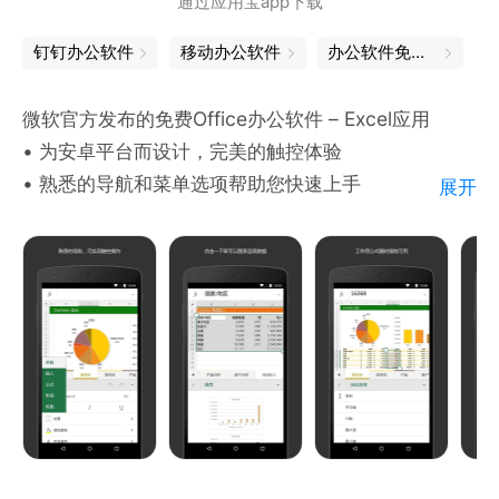
通过应用宝app下载
WPS文字
-新建文字文档，并提供信纸、简历、合同等模板-打开
钉钉办公软件
移动办公软件
办公软件免费版
26种文字格式文档，包括加密文档
-智能适应手机屏幕阅读
微软官方发布的免费Office办公软件 – Excel应用
-支持智能排版，文字段落、对象属性设置，插入图片
• 为安卓平台而设计，完美的触控体验
等编辑功能
• 熟悉的导航和菜单选项帮助您快速上手
展开
-支持语音朗读，将文字转化为声音信息
• 熟知的电脑端Excel功能可以在安卓端应用中使用，
例如：公式，表格，图表，迷你图等
WPS表格
-新建电子表格，并提供财务、课程表等模板-打开13
免费安装此微软Office应用即表示您同意此条款：
种表格格式文档，包括加密文档
http://aka.ms/TOU.
-公式输入编辑器，解决手机输入法输入函数难的问题-
背板支持选择区域后快速查看计算结果，及选择电话号
轻松搞定工作
码可以直接拨号
• 使用公式、图表、表格、排序、筛选等功能对数据进
行整理分析，使数据可视化
WPS演示