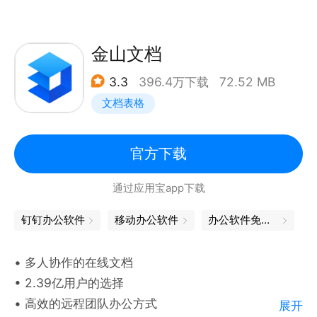
随时随地使用；
文档分享：可生成链接或长图，分享给QQ/微信好友、
微博及朋友圈。
金山文档
【AI助手】
3.3
396.4万下载
72.52 MB
写作助手：一句话生成文档、表格、幻灯片等全品类文
文档表格
档，支持文章润色、扩写、续写；
阅读助手：一键快速阅读学术论文、行业报告等内容；
数据助手：支持AI写函数、做图表、生成数据报告等。
官方下载
AI模型：支持混元及DeepSeek-R1满血版大模型
通过应用宝app下载
【数据安全】
权限控制：可灵活设置查看及编辑权限，文档安全尽在
钉钉办公软件
移动办公软件
办公软件免费版
掌控；
技术保障：云端存储加密技术为文档安全保驾护航；
• 多人协作的在线文档
版权保护：文档支持设置和展示水印，版权有保障。
• 2.39亿用户的选择
• 高效的远程团队办公方式
展开
联系我们