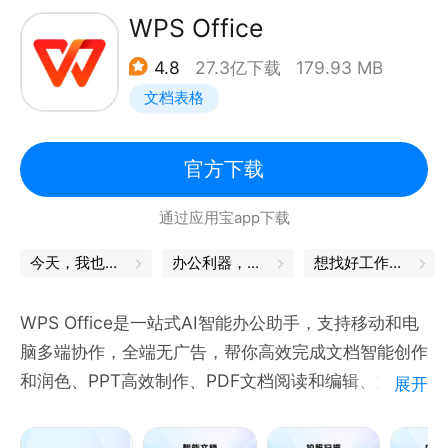
- 界面清爽简洁，一键预约、发起、加入会议；
WPS Office
- 在线文档协作，快速激活讨论；
4.8
27.3亿下载
179.93 MB
- 实时屏幕共享，远程演示如同身临其境；
文档表格
- 强大的会管会控，主持人有序管理会议；
【高清流畅】
官方下载
- 高清画质，视频美颜、背景虚化；
通过应用宝app下载
- 智能消除环境声、键盘声，完美还原人声。
今天，我也是勇敢的打工人
办公利器，让工作更轻松
想找好工作？试试这款APP
【稳定可靠】
- 腾讯云全球化网络部署，支持海量会议并发；
WPS Office是一站式AI智能办公助手，支持移动和电
- 音视频超强抗丢包、视频抗抖动。
脑多端协作，全端无广告，帮你高效完成文档智能创作
和润色、PPT高效制作、PDF文档阅读和编辑、文件拍
展开
【安全保障】
照扫描，稻壳模版库支持海量模版，覆盖丰富办公场
- 腾讯云七大安全实验室，提供全球领先的安全防护。
景。