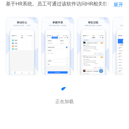
基于HR系统。员工可通过该软件访问HR相关数据，提
展开
官方 QQ 群：1076774685
升工作和管理效率。
功能介绍：
1、支持单据申请，请假单、出差单、加班单、销假
单、签卡单；
2、支持单据审核， 允许加签给其他员工审核；
3、查阅功能，允许员工查看每天的工时日报、每月的
工时月报及薪资，数据与实际情况不一致时可反馈；
4、个人功能，支持使用蓝牙、固定位置及无线WIFI进
行移动打卡，支持出差打卡，允许关联出差单据以备出
差稽查；
5、消息功能，支持审核、申请、代办等消息的推送，
正在加载
让相关人员不遗漏任何紧急事项；
5、我的，支持员工之间分享APP，支持员工修改登录
密码和查看工资密码。