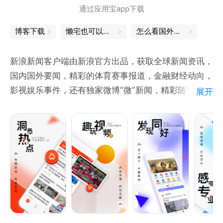
通过应用宝app下载
《凤凰大视野》：全景纪录，解读重大历史事件与时代
节点。
博客下载
懒宅也可以很精致
怎么看国外新闻
《名人面对面》：近距离对话，发掘风云人物背后的故
事与隐情。
新浪新闻客户端由新浪官方出品，获取全球新闻资讯，
《皇牌大放送》：聚焦社会热点，深入探讨当代生活的
国内国外要闻，精彩的体育赛事报道，金融财经动向，
痛点与痒点。
影视娱乐事件，还有独家微博“微”新闻，精彩随* 免密
展开
《军情观察室》：网罗全球军事热点，资深专家带您洞
登录 :
悉环球军情。
手机验证码一键登录，再也不用担心忘记密码啦。你
看，新闻、星座、笑话一个都不少。
【原创精品·深度内容】
《非常道》：倾听名人明星的真实心路历程。
《在人间》：以冷静的叙述，记录我们身边的真实故
事。
《唐驳虎》：极客式