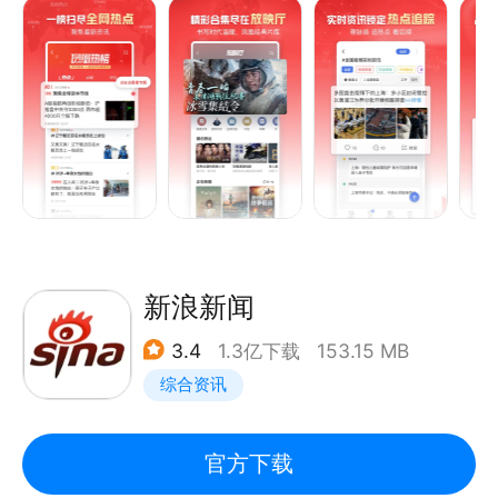
品质的资讯内容与服务。
【核心功能】
突发新闻抢鲜：来自一线的一手信息，深入社会的深度
体察。我们提供快速、权威、全面的新闻报道，带您直
击事件现场。
全球大势直击：根植于凤凰的全球视野，我们连接中国
与世界。在这里，您既能看到世界前沿观点，也能听到
传递全球的中国声音。
经典节目回顾：凤凰卫视独家经典栏目、原创精品、重
新浪新闻
磅纪录片、全球政要名人访谈、海量独家内容，尽在于
3.4
1.3亿下载
153.15 MB
此。
综合资讯
【凤凰独家·经典栏目】
《鲁豫有约》：深度访谈，探寻明星名人背后的真实故
官方下载
事。