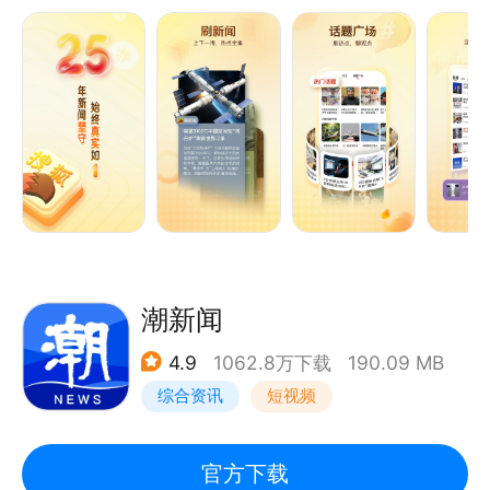
【畅所欲言 互动讨论】
“时间线”着力打造一个以新鲜及时的事件点评为核心的
短内容社区。搜狐各领域主编已入驻“时间线”，紧跟热
点新闻，各抒己见，让新闻更加有品有料。
【智能推荐】
基于相关、多样化和用户兴趣点，带来富有新鲜感的新
闻推荐。
--------------------------------------
潮新闻
【联系我们】
4.9
1062.8万下载
190.09 MB
若您在使用过程中，有任何问题、建议，欢迎随时通过
综合资讯
短视频
以下几种官方渠道反馈，我们会认真聆听每一位用户的
声音：
搜狐新闻APP：打开APP→【我】/→【意见反馈】
官方下载