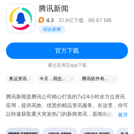
艺，世界名厨为晋级拼了！
腾讯新闻
《寒战1994》郭富城、周润发、梁家辉再掀“寒战”狂
4.3
31.9亿下载
96.67 MB
潮，吴彦祖、刘俊谦正邪对决，权斗天花板再升级！
综合新闻
《10间敢死队》喜剧人绝境笑对人生，绝症患者组队
实现遗愿清单
《今晚正好》马思纯、陈昊森直球野性恋，姐狗CP互
官方下载
撩撒糖
通过应用宝app下载
《斩神2》国漫神番回归，暑期必看！
《谷雨街后巷》穿过现实的迷宫，欢迎光临“谷雨街后
奥运资讯
今天，我也是勇敢的打工人
腾讯软件有哪些
巷”。
腾讯新闻是腾讯公司精心打造的7x24小时全方位资讯
【意见反馈】
应用，提供高效、优质的精品资讯服务。在这里，你可
如遇问题或者有好的建议，欢迎加入QQ体验群反馈，
以快速获取重大突发热门的新闻资讯，新闻出品的独家
展开
将会有萌哒哒的视频妹为大家解答，并有持续好礼相
内容，同时可参与问答，直播，评论等多种互动，全方
位了解新闻动态。