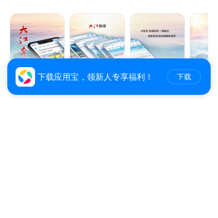
量的资讯平台。伴您读懂江西发展新声，洞察时代奔流
的脉动。
下载应用宝，领新人专享福利！
下载
粤TV
5.0
2651.2万下载
113.49 MB
综合新闻