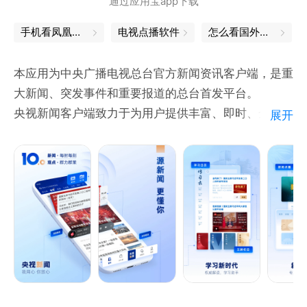
通过应用宝app下载
神秘娱乐嘉宾惊喜互动。
-订阅：近千家优质媒体，订阅丰富阅读内容。更有精
手机看凤凰卫视
电视点播软件
怎么看国外新闻
心挑选的会员专栏供用户选择。
本应用为中央广播电视总台官方新闻资讯客户端，是重
【意见反馈】
大新闻、突发事件和重要报道的总台首发平台。
﹣软件反馈：设置﹣意见反馈
央视新闻客户端致力于为用户提供丰富、即时、全面的
展开
﹣官方网站：http://www.qq.com
新闻资讯报道，覆盖图文、视频、直播等多种内容形
- 微博：＠腾讯新闻
式。24小时滚动更新，全球视野，独家资源，以及精
选必读，都能在这里第一时间获取。
1、“源新闻”更快更权威：遍布全球的记者直达现场，
提供独家新闻视频与直播，重大新闻权威发布，突发事
件及时播报。
2、“新闻+服务”新生态：满足用户获取资讯、知识学
习与工具使用的多元需求。
3、“央视号”内容生态更丰富：央视号汇聚多方声音，