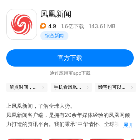
关注民生话题，追踪热点新闻，内容更多元。
4、“一键连电视”融合发展：汇集总台王牌栏目，海量
凤凰新闻
频道视频个性化推荐，为用户带来全新的小屏看电视体
4.9
1.6亿下载
143.61 MB
验。
综合新闻
5、精品原创视频沉浸式观看：央视新闻高品质内容深
度原创，同时支持视频浮窗播放和多屏直播，画面更高
清，互动更丰富。
官方下载
6、手机听新闻，解放双手。支持收听中国之声、环球
通过应用宝app下载
资讯的广播内容，也可以为您朗读新闻稿件，切换至后
台依然可以随时随地便捷收听精彩内容。
留点时间，与自己独处
手机看凤凰卫视
懒宅也可以很精致
上凤凰新闻，了解全球大势。
凤凰新闻客户端，是拥有20余年媒体经验的凤凰网倾
力打造的资讯平台。我们秉承“中华情怀、全球视野、
展开
包容开放、进步力量”的媒体理念，为全球华人提供高