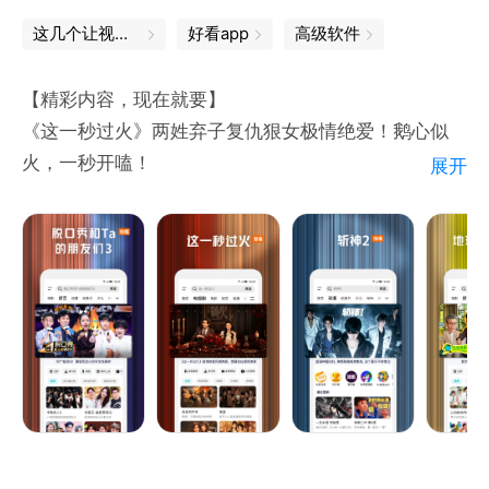
这几个让视障人士世界「亮」起来的App
好看app
高级软件
【精彩内容，现在就要】
《这一秒过火》两姓弃子复仇狠女极情绝爱！鹅心似
火，一秒开嗑！
展开
《兵自风中来》热血军旅！欧豪蓝盈莹临危受命，硬核
演习燃爆逆袭
《地球超新鲜 第2季》地球厨王大赛！刘宇宁宋茜堵上
尊严一战，孙红雷郭京飞藏锅偷油都不省心；地球团全
员cos法国宫廷装扮，继承者之战打响！舞蹈比拼李乃
文大劈叉被拖走，林一王玉雯竟是母子？陈星旭唯一全
场“真孙子”！
《一饭封神 第2季》回归！顶级厨竞风云再起，原班人
马全新赛制，残酷比拼下谁能晋级？剧毒石头鱼下锅，
见手青登场，爆浆烤羊眼惊呆谢霆锋！不看头衔只看厨