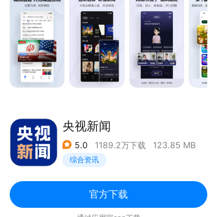
【产品特色】
-独家内容：众多独家优质栏目，持续输出深度精品内
容。
《新闻哥》麻辣点评，为网友们提供全年无休的精神食
粮。
《谷雨实验室》关注普通人，展示平凡生命的厚度和韧
性。
多个工作室的优质出品内容获国家广播电视总局优秀国
央视新闻
产纪录片奖项。
5.0
1189.2万下载
123.85 MB
-问答：多元视角看新闻，从热门资讯到好问题好回
综合资讯
答，从优质创作者到大咖提问。用户可以浏览与参与科
技财经、体育娱乐、生活文化等多领域热门问题。
-直播：乐享NBA、中超、F1、男篮世界杯、LPL、
官方下载
KPL等多类重大赛事直播，支持边看直播边聊天，更有