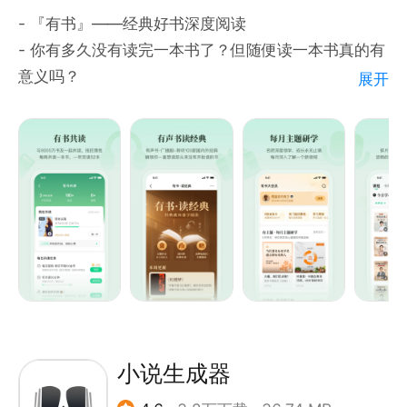
- 『有书』——经典好书深度阅读
- 你有多久没有读完一本书了？但随便读一本书真的有
意义吗？
展开
- 你知道吗？平均每100本书里，仅有一本好书。平均
每100本好书里，仅有一本值得被一读再读的经典好
书。每一本经典好书，都会为人生搭一座桥、开一扇
窗，成为人生跃迁的奇点时刻。
- 2023年8月28日，『有书』提出“深度阅读”概念，
围绕深度阅读概念打造“有书App深度阅读版”
- 来『有书』，这里有你万里挑一的经典好书，读1本
等于读10000本。
- 唯有深度阅读，才能突破认知天花板，带来复利式终
身成长！
小说生成器
【特色功能】