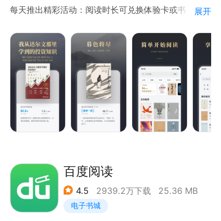
【畅所欲言】更直接的交流
每天推出精彩活动：阅读时长可兑换体验卡或书币奖
展开
励；和好友组队读书小队，共攒积分得大奖；好书读就
送；集赞获得联名卡；组队抽取体验卡，免费阅读百万
好书。
【出版好书】
《三体》，刘慈欣科幻代表作，以太阳为中心，以光速
向宇宙深处飞驰的外星文明探索之旅；《被讨厌的勇
气》，“自我启发之父”阿德勒的哲学课，决定我们自身
的不是过去的经历，而是我们赋予经历的意义。
【热门新书】
《莫言的奇奇怪怪故事集》，莫言自选18篇中短篇故
百度阅读
事，带你去人性深幽处探险；《纳瓦尔宝典》，收集硅
4.5
2939.2万下载
25.36 MB
谷投资人纳瓦尔的人生智慧，助你过上更富有、更幸福
电子书城
的生活；