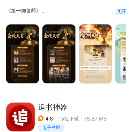
【联系我们】
《第一御兽师》，
展开
微博地址 : http://t.cn/A6G0QZ3S
微信公众号: baiduread
入站必看！
百度贴吧:百度阅读吧
电子邮箱: yuedu@baidu.comcom
书籍介绍：
欢迎在百度阅读各平台提出您宝贵的建议,更有好礼、
全球异变，魔兽入侵。 御兽师，肩负起拯救人类文明
特权相送~
的重任。
肖星宇穿越后，觉醒【神级御兽系统】。
开启魔神之眼，可以看穿所有御兽隐藏进化路线、激活
隐藏血脉、开启无限进化……
多年后。，肖星宇身边上古神兽环绕，混沌天元龙、燃
血凤凰王、冥府夜麒麟、弑神堕天使……
追书神器
身为龙国最强御兽师，肖星宇率领神兽大军踏碎山河，
4.8
1.5亿下载
78.27 MB
统治寰宇，将宇宙万族踩在脚下！
电子书城