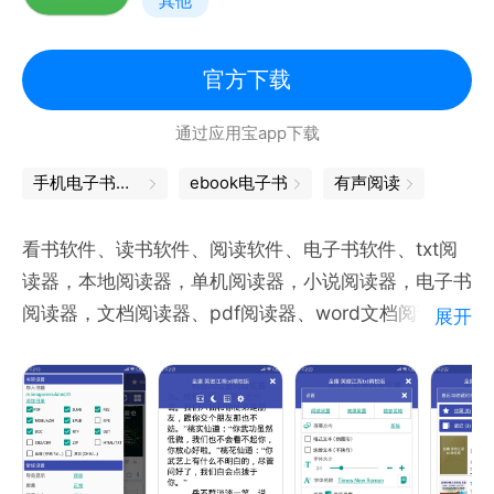
其他
撑的用户个人画像及个性化资源推荐，还可通过专题形
式欣赏工作人员精心策划的阅读内容。
五、书架
官方下载
图书、听书、视频等电子资源可加入书架统一管理。
通过应用宝app下载
六、个人中心
提供读者预约信息、借阅信息、外借权限、滞纳金等个
手机电子书下载
ebook电子书
有声阅读
人信息的查询及欠费支付。
七、信息资讯
看书软件、读书软件、阅读软件、电子书软件、txt阅
发布国家图书馆新闻、公告、讲座预告；每日9点推送
读器，本地阅读器，单机阅读器，小说阅读器，电子书
一条文津经典诵读的诗词名句。
阅读器，文档阅读器、pdf阅读器、word文档阅读
展开
器。可以自动导入用户手机里下载的免费小说和电子
书。
1.支持格式：pdf格式，epub电子书，mobi电子书，
azw电子书,txt文本，docx,doc文档，zip压缩,7z压缩
格式,djvu,fb2,xps,rtf,odt,cbz,cbr,html,chm等格