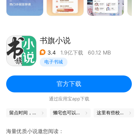
双》《九龙归一诀》《农门四季恰如锦》《我的徒弟都
是大反派》《斗罗大陆》《暴君的倾城小萌妃》《盗墓
笔记》等正版原著火爆来袭，期待与你相遇。
【好书推荐】
根据你的阅读爱好，个性化小说推荐，精选书单，编辑
书旗小说
优选，总有一款书打动你~
3.4
1.9亿下载
60.12 MB
【小说排行】
电子书城
综合榜，热搜榜，人气榜，新书榜，完结榜，等你来
看。
【有声畅听】
官方下载
每一本书都能听，睡前可以听，上班路上可以听，享受
通过应用宝app下载
自己的片刻宁静，重拾往日的美好。
【福利多多】
留点时间，与自己独处
懒宅也可以很精致
这里有些校园秘笈，偷偷收下吧
新用户三天免费读、签到礼包、免费书券、周边福利，
一键领取。
海量优质小说邀您阅读：