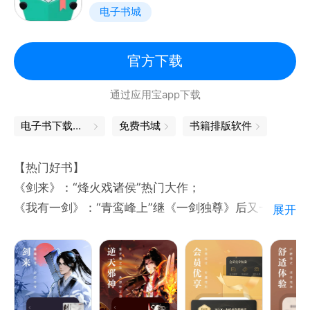
电子书城
找书不头疼，多维度划分，快速便捷的帮你找到好书。
众多细分阅读品类，现代都市小说、古代言情小说、现
代言情小说、灵异小说、同人小说、科幻小说、玄幻小
官方下载
说、宫斗小说，书香云集，都市生活、热血暧昧、宫斗
通过应用宝app下载
宅斗、都市言情、推理悬念、灵异悬疑、恐怖惊悚、鬼
怪志怪、仙侠武侠、传统武侠、古典武侠、现代仙侠、
电子书下载免费
免费书城
书籍排版软件
武侠幻想、东方玄幻、西方魔幻、科幻、未来世界、宇
宙争霸、末世进化、网游小说等你喜爱的各类小说，都
【热门好书】
可以在我们这里找到，让你爱不释手！
《剑来》：“烽火戏诸侯”热门大作；
《我有一剑》：“青鸾峰上”继《一剑独尊》后又一巅峰
展开
官方QQ书友群：662794552
之作；
《逆天邪神》：“火星引力”玄幻巨作；
《剑道第一仙》：我是万古人间一剑修，诸天之上第一
仙；
《最强战神》：天王归来，风云再起，热血到底，燃爆