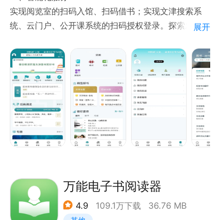
实现阅览室的扫码入馆、扫码借书；实现文津搜索系
统、云门户、公开课系统的扫码授权登录。探索发现全
展开
国公共图书馆，提供实体馆藏及国家数字图书馆电子资
源的统一检索、展示及导航服务。
二、简化注册登录
提供手机号快速注册、电子读者卡的在线办理以及手机
验证码登录，微信、QQ和微博的第三方登录功能。
三、强大的检索功能
包括馆藏书目检索（OPAC）、电子资源检索和站内检
索。馆藏资源检索能够检索国家图书馆纸质图书的馆藏
信息，并支持图书预约；电子资源检索实现本应用内各
种类型的电子资源统一检索。
四、资源阅读
万能电子书阅读器
可在线阅读10万余册中文图书，千余种有声、视频、
4.9
109.1万下载
36.76 MB
公开课资源及多种数据库资源。提供以大数据分析为支