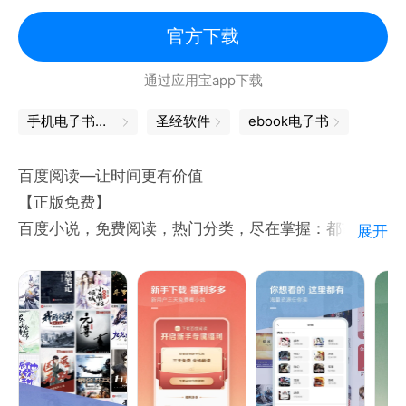
【付费会员】
仅需19元/月即可成为付费会员，畅享会员权益：付费
官方下载
会员书籍免费读、书架书籍无上限、专属字体及阅读背
通过应用宝app下载
景……收获精心打磨的阅读体验。每周更有大量精彩活
动赢取体验卡，还能组队抽奖，分享阅读感想，碰撞思
手机电子书下载
圣经软件
ebook电子书
维火花。
百度阅读—让时间更有价值
微信读书谢谢大家一直以来的支持
【正版免费】
联系方式如下：
百度小说，免费阅读，热门分类，尽在掌握：都市爽
展开
微信读书微博：@腾讯微信读书
文、言情穿越、豪门宠妻、玄幻修仙、青春校园、武侠
微信读书公众号：微信读书（weread_tencent）
风云、悬疑推理....应有尽有
在线反馈：微信读书-我-设置-意见反馈
【超火原著】
《万相之王》《修罗武神》《大奉打更人》《拒婚之
后：薄少他真香了》《女配攻略：扑倒傲娇男神》《快
穿反派他又软又甜》《元尊》《上门霸婿》《国医无