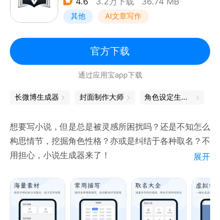
4.6
3.2万下载
36.74 MB
1.制定深度阅读计划
其他
AI文章写作
创建阅读Flag，呼朋唤友来监督
2.有书实验室让阅读更高效
好书智能推荐，与书籍对话，与伟人面对面交流
官方下载
3.找同桌一起共读
通过应用宝app下载
组队读书，对抗惰性，有你有同桌，阅读不孤单
长微博生成器
封面制作大师
角色设定生成器
想要写小说，但是总是被灵感所困扰吗？还是不知怎么
构思情节，挖掘角色性格？亦或是纠结于各种取名？不
用担心，小说生成器来了！
展开
这是一个为写作新手们量身定制的应用，收录了大量写
小说的素材、技巧以及经典小说剧情作为参考，还有各
类智能取名功能（人物名,门派名,绝招名等等通通拿
捏），虚拟世界生成器，让你在写作时不再无从下手。