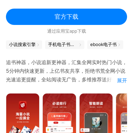
【海量热门影视原著】
《与凤行》
官方下载
赵丽颖、林更新领衔主演，灵界在逃碧苍王沈璃与上神
通过应用宝app下载
行止，在一起除恶扬善、探索真相的过程中互生情愫。
小说搜索引擎
手机电子书下载
ebook电子书
《白烁上神》
白鹿、敖瑞鹏主演《白月梵星》影视原著小说，聪慧狡
追书神器，小说追新更神器，汇集全网实时热门小说，
黠少女白烁×淡漠慵懒妖王梵樾，畅销书作家星零仙侠
5分钟内快速更新，上亿书友共享，拒绝书荒全网小说
巅峰之作。
光速追更提醒，全站阅读无广告，多维推荐送好书，更
展开
有集吐槽书评交友等多位一体的高能社区，超好用的网
《千朵桃花一世开》
文小说电子书追更神器！
张彬彬、孙珍妮主演，雪城少城主与暗域圣女三个身份