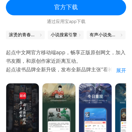
官方下载
通过应用宝app下载
滚烫的青春，永远的心跳
小说搜索引擎
有声小说免费下载
起点中文网官方移动端app，畅享正版原创网文，加入
书友圈，和原创作家近距离互动。
起点读书品牌全新升级，发布全新品牌主张“看神作 上
展开
起点”，致力于为用户持续提供优质且丰富的精品内
容。
◉ 超热超全的原创小说书城，中国网络文学的起点，
亿万忠实读者的选择~
【热门内容】正版原著、精品有声、热门漫画火爆来
袭，期待与你相遇；
《冬日重现》：张述桐有一个不可告人的秘密：他能回