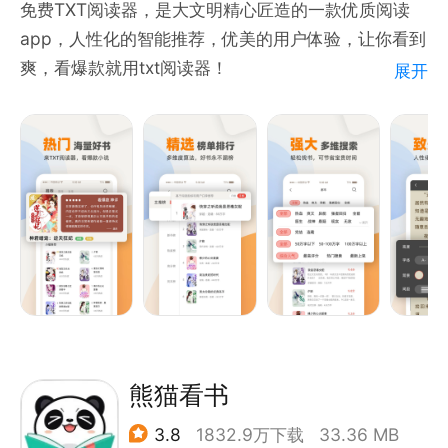
免费TXT阅读器，是大文明精心匠造的一款优质阅读
app，人性化的智能推荐，优美的用户体验，让你看到
爽，看爆款就用txt阅读器！
展开
【正版免费】
正版小说，全本小说，免费阅读。热门分类，都市爽
文、言情穿越、玄幻修仙、武侠世界……你想看的这里
都有。
【爆款推荐】
爆款免费小说，定期推荐置顶，为书友解决书荒。
【兴趣推荐】
根据你的阅读爱好，个性化推荐，优质书单，书城精细
化推荐，总有一款打动你！
【精选榜单】
榜单多多高分、新书、热度、热搜应有尽有，男生、女
熊猫看书
生尽享优质好书。
3.8
1832.9万下载
33.36 MB
【多维筛选】