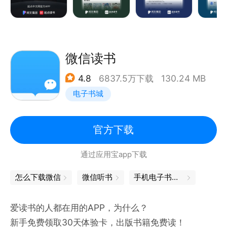
到过去；
《我在永夜打造庇护所》：我的地盘横贯永夜大陆；
【分类齐全】全类别热门图书随心看，玄幻、奇幻、言
情、仙侠、武侠、都市、历史、游戏、科幻、二次元
微信读书
等，给你想要的一切！
4.8
6837.5万下载
130.24 MB
【书单广场】不得不看的精选合辑，资深书迷倾情奉
电子书城
献，请允许我们拯救你的书荒；
官方下载
◉ 丝般顺滑的阅读体验和百家争鸣的书评天地，让你
通过应用宝app下载
彻底沉浸于故事的世界~
【体验至上】赏心悦目的视觉效果及轻松舒适的阅读界
怎么下载微信
微信听书
手机电子书下载
面，一切为你量身定制；
【大神齐聚】名家名作汇聚一堂，速来膜拜你心中的大
爱读书的人都在用的APP，为什么？
神~作家感言让真实的大神不再遥远；
新手免费领取30天体验卡，出版书籍免费读！