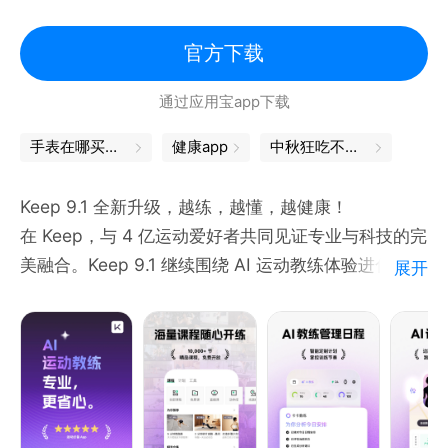
官方下载
通过应用宝app下载
手表在哪买是正品
健康app
中秋狂吃不发胖，全靠这6个App算总账
Keep 9.1 全新升级，越练，越懂，越健康！
在 Keep，与 4 亿运动爱好者共同见证专业与科技的完
美融合。Keep 9.1 继续围绕 AI 运动教练体验进化，基
展开
于 Keep 运动健康大模型 Keepace.ai，AI 教练更懂你
的训练节奏与身体变化。从训练安排、健身记录、跑步
陪伴，到吃练睡数据解析与身体状态洞察，让每一次运
动都更清晰、更有反馈。
你是否也常遇这些运动困扰：居家无从入门、课程难适