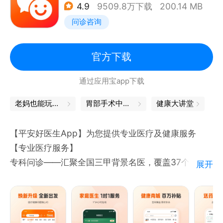
4.9
9509.8万下载
200.14 MB
健康数据，多平台同步使用。实时追踪数据，精准记录
问诊咨询
运动情况。分析身体状况，给出科学的健康指导意见。
手表一键进入运动模式，实时记录运动情况，让您的运
动变得轻松愉快！
官方下载
通过应用宝app下载
全新改版升级，我们的 App 将为您带来全新的使用体
验，更好地帮助您实现健身目标！
老妈也能玩转的宝藏APP
胃部手术中文版
健康大讲堂
全面升级，更多功能、更多内容、更好用，更好地帮助
【平安好医生App】为您提供专业医疗及健康服务
【专业医疗服务】
专科问诊――汇聚全国三甲背景名医，覆盖37个科
展开
室，7*24h全天候线上问诊服务，提供三甲背景专家线
上坐诊，60s快速接诊，守护您及家人健康
家庭医生——自聘全职医生团队，平均年资10年+，提
供7*24小时一对一服务，企微医生随时在线，图文问