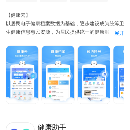
点击【我的】-【客服】进行咨询反馈，我们会即刻跟
进您的问题
【健康云】
官方网址：https://www.jk.cn/
以居民电子健康档案数据为基础，逐步建设成为统筹卫
联系邮箱：ml_180105245@pingan.com.cn
生健康信息惠民资源，为居民提供统一的健康服务平台
展开
的总入口。
【健康档案随时查】
轻松查阅公立医疗机构的诊疗信息和个人体征指标。
【预约挂号如约至】
选医院、选科室、选专家，提前预约全市海量号源。
【预约接种不用等】
接种当天至现场快速取号，尊享健康云专属绿色通道。
【亲情账户亲人管】
实时查阅亲友的血压、血糖等体征数据及健康档案，全
方位关爱家人。
【体征指标智能测】
健康助手