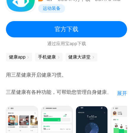
3、 深度解读：AI深度解读及改善建议，全景化的疾病
运动装备
风险排查。
[ 健康管理 ]
1、 三师共管：医师、健康管理师、营养师三对一管
官方下载
理，定制化方案。
通过应用宝app下载
2、 慢病管理：血糖、血压、尿酸、体重、肝病等专病
管理，逐一击破短板。
健康app
手机健康
健康大讲堂
3、 在线问诊：互联网医院医生在线问诊，专家一对一
视频。
用三星健康开启健康习惯。
=============请联系我们=============
三星健康有各种功能，可帮助您管理自身健康。这款应
展开
微信公众号：优健康
用程序可让您自动记录许多活动，因此创建健康的生活
我们深知产品还有很多不完善的地方，您有任何槽点或
方式比以往任何时候都更容易、更简单。
建议，欢迎联系我们进行吐槽狂喷。
[这是否是您第一次使用三星健康？]
*保持积极活跃保持动力，追踪和管理