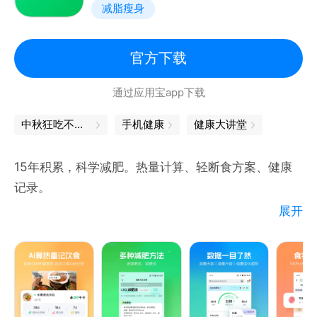
减脂瘦身
睡、快速眼动各个阶段，更科学地评估您的睡眠质量和
睡眠状况。
3）100+种运动模式，上山下水、球场跑道，手表伴
官方下载
你尽情挥洒汗水，为您记录与分析运动状况。
通过应用宝app下载
4）手机与手表强强联合，在手表上就可查看微信、短
信、电话通知，便捷生活触手可及。
中秋狂吃不发胖，全靠这6个App算总账
手机健康
健康大讲堂
15年积累，科学减肥。热量计算、轻断食方案、健康
记录。
展开
【为什么那么多人选择薄荷健康App】
专注科学减肥方法，提供个性化减重服务
基于减重场景提供个性化方案，16:8轻断食、热量减
肥等科学减肥法，助力身材管理
管理减肥过程，高效助力减脂计划