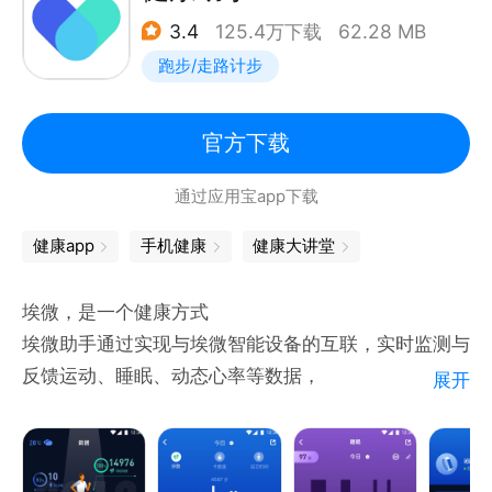
找到最近的测量点可自主测量12项体征指标，测量数
3.4
125.4万下载
62.28 MB
据实时上传至健康云平台，个人及其家庭医生可在App
跑步/走路计步
上查看并管理。
【慢病管理医生帮】
获得专业定制的慢病管理方案，医生在线提供异常干
官方下载
预、随访提醒、健康建议等服务。
通过应用宝app下载
【家庭医生掌上签】
有问题在线咨询家庭医生，获得更专业的健康指导。
健康app
手机健康
健康大讲堂
【看病就医智能问】
根据症状推荐匹配的医疗机构和科室，实现精准分诊；
埃微，是一个健康方式
根据问题和描述，给出相关疾病信息，指导就医方向。
埃微助手通过实现与埃微智能设备的互联，实时监测与
反馈运动、睡眠、动态心率等数据，
展开
健康云，您的健康云呵护。
根据采集到的数据给出个性化的健康计划，并支持将数
官方微信服务号：上海健康云（wdxx_shjky）
据接入微信运动、QQ健康等平台，实现好友间的互
官方客服电话：400－921－6519
动。