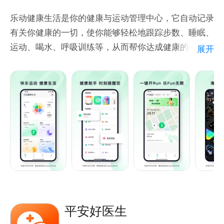
的手机无法使用启用Knox的三星健康服务。三星健康
乐动健康生活是你的健康与运动管理中心，它自动记录
需要Android 8.0（Marshmallow）或更高版本，具体
有关你健康的一切，使你能够轻松地跟踪步数、睡眠、
功能可能因用户所在国家、地区、网络运营商、设备型
运动、喝水、呼吸训练等，从而帮你达成健康的生活状
展开
号等而异。三星健康仅用于健身和健康方面目的，并不
态，享受身心的愉悦成长。
用于诊断疾病或其他状况，也不用于治愈、缓解、治疗
或预防疾病。
---
► 丰富的表盘
各类配色、各类风格都能完美搭配你的手表。
► 同步运动记录和分享
在运动时监测你的运动强度。
► “ 快乐运动，健康生活”
平安好医生
运动与健康完美结合。手机与手表一键连接，同步数据