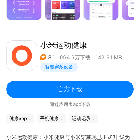
配、训练记录繁琐、跑步缺陪伴、数据难解读、热量缺
口难把控？
Keep 9.1 带来全套解决方案：
万节精品课程覆盖全训练目标，适配各水平用户随时开
小米运动健康
练；
3.1
994.9万下载
142.61 MB
专业工具支持健身房训练记录，进步清晰可见；
智能穿戴设备
AI 语音互动跑全程反馈；
AI 教练 “卡卡” 定制训练日程；
吃练睡数据整合解析输出身体洞察，身体年龄直观反映
官方下载
体能；
通过应用宝app下载
拍照识热量，轻松管控饮食摄入。
健康app
手机健康
运动记录
另有全品类课程、达人内容、赛事活动、户外趣味玩法
及一站式数据平台，同步智能设备数据，全方位满足运
小米运动健康：小米健康与小米穿戴现已正式升 级为