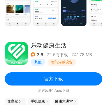
三星健康帮助您记录和管理各种健身活动，让您永远保
持好状态
*通过管理饮食来管理您的健康
您可以用它记录每日三餐和零食。检查每天摄入的维生
素和营养品的“营养平衡”
*共同进步健康的关键在于动力
通过三星健康圈子，挑战自己，对战朋友和家人，以有
乐动健康生活
趣方式提升健康水平
3.6
72.6万下载
241.78 MB
*居家锻炼，向专家学习
其他
智能穿戴设备
专家教练视频将指导您完成新的健身计划
*女性健康
女性健康可通过合作伙伴共乐孕（Glow）在跟踪月经
官方下载
周期、相关症状管理、提供个性化意见和内容方面提供
通过应用宝app下载
有益支持
健康app
手机健康
健康大讲堂
三星健康安全保护您的私人健康数据。请注意，刷机后