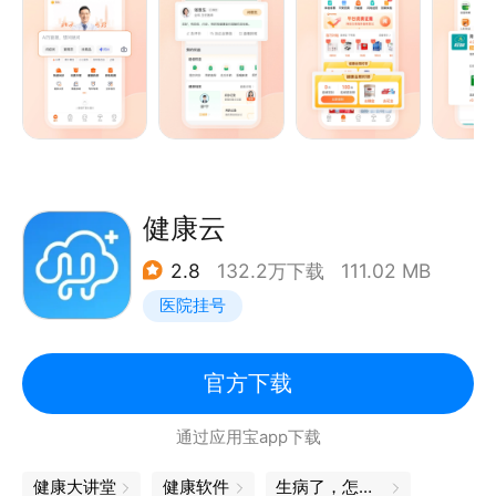
诊、健康咨询、体检报告解读以及就医服务推荐等一站
式服务
AI医生——提供药品识别、医典自查等服务，随时随地
问一问，为您实现优健康的生活目标
【一站式购药体验】
健康商城――涵盖医药、保健、器械、美妆、母婴等近
100万款优质健康商品 ，帮用户一站式购健康
健康云
闪电购药――全国150+城市支持1小时闪电送药服务。
2.8
132.2万下载
111.02 MB
更有b2c药品支持全国极速发货
医院挂号
【健康保险】
中国平安旗下保险代理，海量产品线上投保，就医、理
赔全流程服务，一站配置全家保障，让您和您的家人生
官方下载
活无忧
通过应用宝app下载
【联系我们】
您在使用过程中有任何问题，可打开平安好医生APP，
健康大讲堂
健康软件
生病了，怎么办