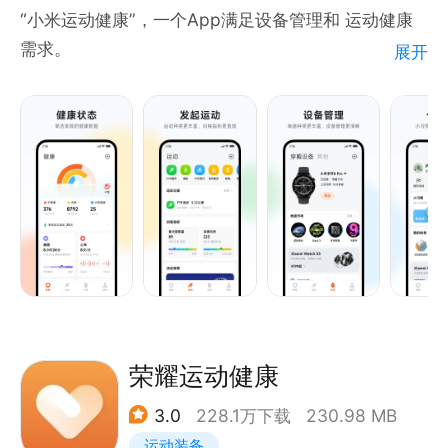
动需求。
“小米运动健康”，一个App满足设备管理和 运动健康
需求。
展开
Keep会员到期前24小时由应用宝自动代扣续费，包
月/季/年分别延期31/92/366 天，取消需提前 48小时
应用介绍：
在“我的-会员”操作
【十余种专业运动模式，精准记录】
跑步、骑行、登山、越野等 1 7种运动模式的数据精准
记录，打开App便能查看每一次运动的完整数据。每
天、每周、每月的运动情况，一目了然。还能根据自身
情况设定目标，督促自己积极完成。
【活力指标】活力指标全新升级，支持中高强度活动时
长和站立的目标设定，活力彩虹，健康生活。
荣耀运动健康
【多场景全天候健康管理】心率、血氧、睡眠、压力、
3.0
228.1万下载
230.98 MB
能量等重要健康指标全天监控和风险预警，体重、血
运动装备