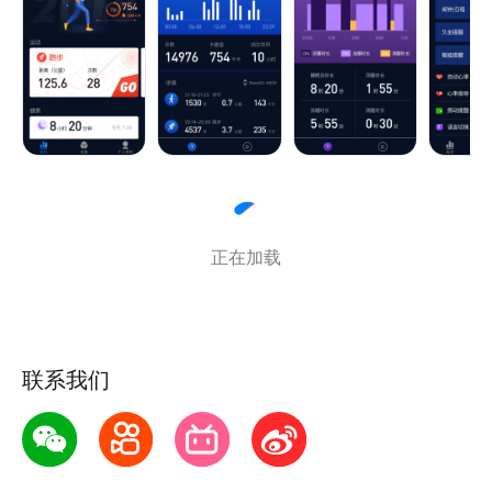
主要功能：
【智能设备连接与设置】通过蓝牙搜索连接手环，可对
手环功能进行设置，闹钟日程设置到手环，时间到了震
动提醒，不会影响周围的人；智能消息与来电提醒，抬
手就能看到，不用时刻盯着手机；
【健康数据展示与分析】通过手环采集步数、运动锻
炼、睡眠、动态心率数据，同步到埃微助手，埃微助手
对数据进行分析处理，并给出评价与改进建议；
正在加载
【数据互联与好友PK】支持微信运动与QQ健康，绑定
微信与QQ后即可实现每天的步数自动上传与好友PK；
【智能健康语音助手】可以通过助手快速设置闹钟，查
看数据。助手也会根据不同场景，向手环推送提醒。
联系我们