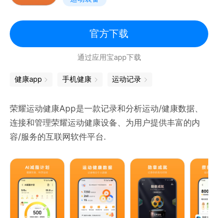
压、女性健康、医疗急救卡等健康数据支持手动记录和
数据管理。
官方下载
【夜晚睡眠监测，专业分析】
通过应用宝app下载
记录每晚睡眠信息，通过深度分析深睡、浅睡、快速眼
动等睡眠状态，睡眠心率、血氧、呼吸质量、翻身等睡
健康app
手机健康
运动记录
眠身体数据，生成专属睡眠报告，提醒你及时调整睡眠
习惯。
荣耀运动健康App是一款记录和分析运动/健康数据、
连接和管理荣耀运动健康设备、为用户提供丰富的内
【健身课程内容，减脂增肌不迷茫】APP支持丰富的徒
容/服务的互联网软件平台.
手健身和器械健身课程，帮你纠正动作，科学发力，居
家也能有效锻炼，跑步、瑜伽、核心训练各种丰富课
程，帮你养成良好的运动习惯。
【多功能 NFC，公交、门禁一刷即开】
通过小米运动健康App绑定公交卡、门禁卡，带上手表