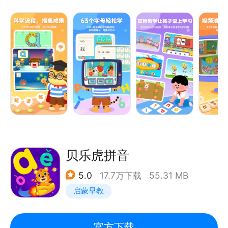
【拼音课程简介】：
从【宝宝巴士拼音】掌握拼音拼读开始，到【宝宝巴士
根据幼小衔接的拼音学习内容，结合幼儿园拼音教学理
汉字】识字认字，【宝宝巴士数学】锻炼思维逻辑，
念，以丰富多彩的寓教于乐的游戏形式，引导孩子学习
【宝宝巴士英语】学习少儿英语，【宝宝巴士科学】探
拼音字母、声调，汉字拼读，拼音发音，拼音拼读，拼
索十万个为什么，【宝宝巴士阅读】养成阅读习惯，宝
音学与练，拼音认读，初级汉语拼音学习-零基础学拼
宝巴士，陪伴孩子每一步成长。
音入门，通过有趣的益智游戏巩固拼音学习内容。
同时提升儿童的拼音发音点读，儿童拼音启蒙，零基础
拼音速成，为学期汉语拼音基础，学前拼音教学，识字
认字学国语打基础。
【课程内容】：
贝乐虎拼音
包括：23个声母；24个韵母（单韵母、复韵母、前后
5.0
17.7万下载
55.31 MB
鼻音），字母书写，声调学习；16个整体认读音节；
启蒙早教
57个汉语拼音字母点读，400多个汉字与词语的拼音
拼读；57个字母的发音与笔顺练习，16个儿童喜欢的
拼音益智小游戏。
官方下载