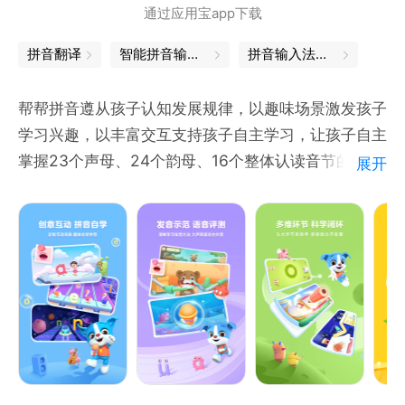
通过应用宝app下载
拼音翻译
智能拼音输入法
拼音输入法下载
帮帮拼音遵从孩子认知发展规律，以趣味场景激发孩子
学习兴趣，以丰富交互支持孩子自主学习，让孩子自主
掌握23个声母、24个韵母、16个整体认读音节的认、
展开
读、拼、写，帮助孩子轻松攻克拼音难关。
【产品内容】
1、23个声母、24个韵母（单韵母、复韵母、前后鼻
音）、16个整体认读音节，共63个拼音字母，18个单
元小测
2、63个示范视频、63首原创儿歌、智能语音评测、