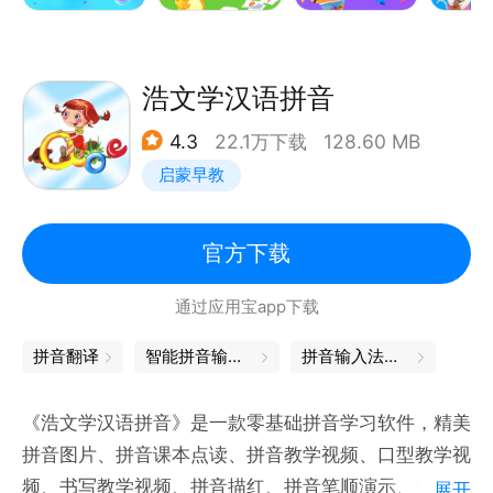
力。和贝乐虎一起，让每个孩子都能在欢笑中茁壮成
长。
浩文学汉语拼音
【内容介绍】
4.3
22.1万下载
128.60 MB
63个拼音全覆盖、126+拼读训练、63对词语卡片、
启蒙早教
30+互动场景，从认、说、写、练四大维度，科学认知
拼音字母！
1、认：动画场景结合标准发音，认识拼音的形声配
官方下载
对。
通过应用宝app下载
2、说：语音互动，鼓励儿童主动发音。
3、写：按顺序引导儿童书写拼音，反复练习，加深记
拼音翻译
智能拼音输入法
拼音输入法下载
忆。
4、练：以互动形式对拼音的形状、声调、拼读进行对
《浩文学汉语拼音》是一款零基础拼音学习软件，精美
应训练。
拼音图片、拼音课本点读、拼音教学视频、口型教学视
丰富的动画场景和互动让儿童科学、快速地认识和理
频、书写教学视频、拼音描红、拼音笔顺演示、拼音考
展开