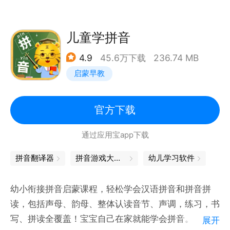
动画和15首拼音儿歌，点燃儿童学拼音的兴趣。
（3）语音跟读，AI纠音
儿童学拼音
真人发音示范，并通过系统检测儿童的跟读情况，及时
4.9
45.6万下载
236.74 MB
反馈、纠正发音错误，让儿童掌握正确的发音技巧。
启蒙早教
（4）专项练习，巩固所学
【宝宝巴士拼音】在拼音学习中穿插强化测试，提升儿
官方下载
童拼读能力；还有“拼音乐园”专项练习，帮助儿童在快
通过应用宝app下载
乐中巩固重难点。
拼音翻译器
拼音游戏大闯关
幼儿学习软件
（5）家长设置，贴心好助手
家长可依据儿童的拼音水平管理学习进度、环节和使用
幼小衔接拼音启蒙课程，轻松学会汉语拼音和拼音拼
时长。还可自行在拼音库中“打印拼音”，让儿童线上线
读，包括声母、韵母、整体认读音节、声调，练习，书
下结合学习。
写、拼读全覆盖！宝宝自己在家就能学会拼音。
展开