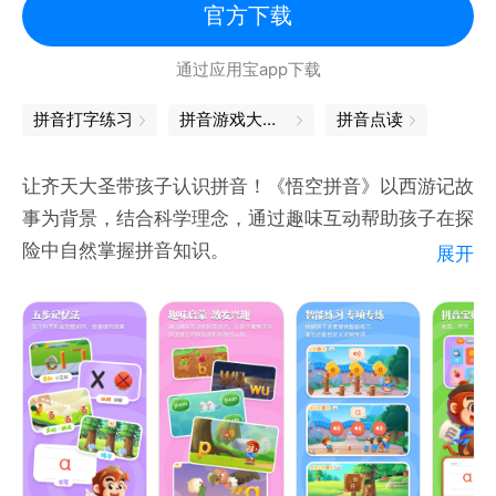
在考试中提高自己。
官方下载
9.益智小游戏。简单好玩的小游戏，在游戏中学到拼
通过应用宝app下载
音。
拼音打字练习
拼音游戏大闯关
拼音点读
让齐天大圣带孩子认识拼音！《悟空拼音》以西游记故
事为背景，结合科学理念，通过趣味互动帮助孩子在探
险中自然掌握拼音知识。
展开
【产品亮点】
跟着孙悟空学拼音：以经典西游IP为背景，让孩子在熟
悉的故事情境与人物形象中认识拼音，寓教于乐，激发
探索欲和兴趣，让启蒙不再枯燥。
全新五步记忆法：「感知互动 → 认识拼音 → 音调拼
读 → 练习挑战 → 书写训练」五个环节形成完整闭