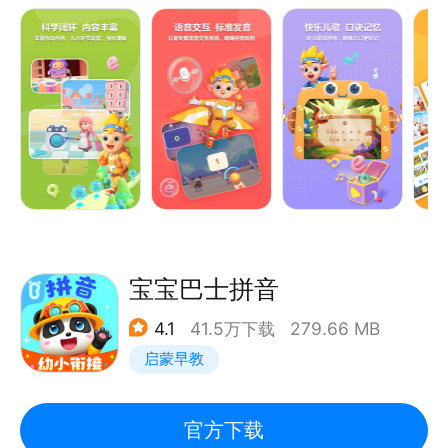
位训练孩子拼音认知、记忆、发音、拼读、书写及阅读
每个字母配有发音演示视频，口型对发音更标准
应用等能力
4、智能语音评测 积极自主拼读
产品特色
1.科学闭环，内容丰富
儿童语音评测系统，鼓励孩子积极开口，及时纠正错误
结合拼音音形设计丰富的创意互动场景，动画、儿歌等
发音
多种形式相结合，玩、调、读、说、拼等9大环节，让
孩子更好的理解拼音。
5、原创儿歌口诀 高效巧妙记忆
2.语音交互，精准发声
宝宝巴士拼音
63首原创定制儿歌和口诀，朗朗上口，易读易记
自主研发专属儿童的语音交互系统，科学易懂的发音规
4.1
41.5万下载
279.66 MB
则讲解，帮助孩子有效校正发音，敢拼敢说。
【意见反馈】
启蒙早教
3.快乐儿歌，口诀记忆
如您在使用过程中，有任何问题和意见，请在App内点
为每个字母创意定制拼音儿歌，让孩子轻松上口，好听
官方下载
击【在线客服】进行反馈。