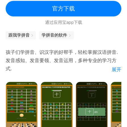
7.拼音查汉字，收纳约7800个汉字，真人发声、拼音
官方下载
拼读发声。
通过应用宝app下载
8.“考考你”、“拼音测试”，让小朋友在考试中提高自
己。
跟我学拼音
学拼音的软件
9.大量的拼音学习资料供你学习参考。
10.益智小游戏。简单好玩的小游戏，在游戏中学到拼
孩子们学拼音、识汉字的好帮手，轻松掌握汉语拼音.
音。
发音感知、发音要领、发音运用，多种专业的学习方
式.
展开
声母、韵母、整体认读，详细分类，全面覆盖.
形象图识拼音，生动更有趣，学习无压力.
操作简单方便，孩子可自主练习，不用家长操心.
常见词语拼音发音练习，巩固拼音学习.
每天只需练习10分钟，快速提高孩子的拼音能力.
小学生学拼音，帮孩子赢在起跑线上.