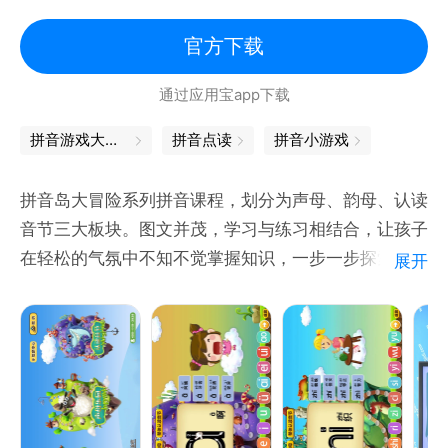
汇，拓展拼音识字量、提高阅读能力，扎实汉语拼音基
础。
官方下载
4.【随堂练习】拼音练习，学完即练、巩固所学；练完
通过应用宝app下载
即改、纠正拼音学习错误；更有难点易错点专项联系模
块，针对不同的专项联系内容，如拼音拼读，声调，易
拼音游戏大闯关
拼音点读
拼音小游戏
混拼音等，让孩子在快乐中巩固重难点，学会分辨易错
点！
拼音岛大冒险系列拼音课程，划分为声母、韵母、认读
5.【学习报告】
音节三大板块。图文并茂，学习与练习相结合，让孩子
拼音学习报告，实时跟踪拼音学习进
在轻松的气氛中不知不觉掌握知识，一步一步探索学
展开
习。寓学习与娱乐，提高孩子对汉语拼音的感知能力与
学习兴趣，为孩子汉语拼音的学习打下良好基础，是孩
子学拼音必备学习工具。
课程内容
23个声母；24个韵母（单韵母、复韵母、前后鼻