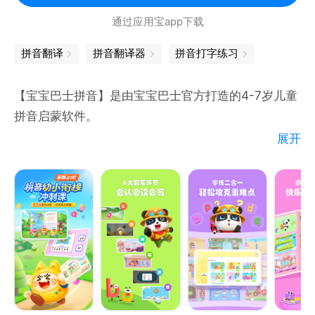
又好记。
通过应用宝app下载
4.拼音阅读，学以致用
拼音翻译
拼音翻译器
拼音打字练习
28本精美拼音阅读绘本，综合展示拼音拼读组合形
式，在阅读中强化应用，让孩子趣味学拼读。
【宝宝巴士拼音】是由宝宝巴士官方打造的4-7岁儿童
拼音启蒙软件。
5.丰富互动，趣味拼读
展开
精心设计100+创意互动情景，涵盖日常生活、动物、
【宝宝巴士拼音】特色
森林、海洋、交通、食物、体育、医疗、科技等众多主
（1）6大环节，强化记忆
题，趣味操作中培养孩子自主认知能力。
【宝宝巴士拼音】通过认、读、调、练、拼、写6个环
节，全面提升儿童拼音能力，为自主识字与阅读打实基
联系我们：
础。
邮箱：service@ihuman.com
（2）趣味互动，激发兴趣
【宝宝巴士拼音】打造870+互动环节、51集原创拼音