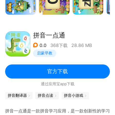
音）；16个整体认读音节认读，发音规则、易混拼音
区分等课程。
动画带你认拼音
采用动画的形式对进行教学，每小节一个拼音与对应的
拼音一点通
生字认读，结合笔画与读音，拼音快速学。
0.0
368下载
28.86 MB
1.采取动画的形式让孩子可以跟着动画学写拼音，让孩
启蒙早教
子学习拼音之余书写得到规范；
2.拼音发音与常见词语学习，让孩子拼音与生字同步
学，学习内容更丰富。
官方下载
通过应用宝app下载
欢迎反馈各种意见建议，三及第君与大家共同成长！
微信公众号：三及第互动课堂
拼音翻译器
拼音点读
拼音小游戏
客服热线：400-119-3939
拼音一点通是一款拼音学习应用，是一款创新性的学习