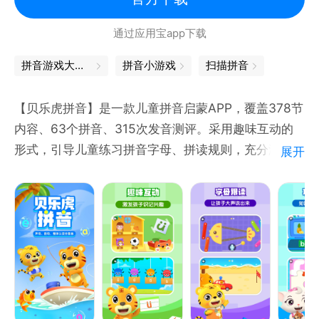
通过应用宝app下载
【汉语拼音课程特色】：
1、轻松学习：融合了幼儿园拼音，幼小衔接，小学，
拼音游戏大闯关
拼音小游戏
扫描拼音
前拼音教学、汉语拼音字母发音、字母书写，声调学
习。拼音发音点读，汉字拼音，以可爱的学习场景和趣
【贝乐虎拼音】是一款儿童拼音启蒙APP，覆盖378节
味儿童游戏，让小朋友在轻松的氛围下，练习拼音，学
内容、63个拼音、315次发音测评。采用趣味互动的
习的拼音发音与拼读。
形式，引导儿童练习拼音字母、拼读规则，充分激发儿
展开
童的认知兴趣！
【关于贝乐虎】
贝乐虎是中国儿童内容领域的创新者，凭借多年在儿童
启蒙内容上的深耕，成为国民级品牌。我们的核心理念
是“快乐陪伴、寓教于乐”，致力于为0-8岁的宝宝们打
造互动、多元的高品质儿童内容。贝乐虎是孩子们成长
路上的欢笑伙伴，为激发创造力、启发智慧而不懈努