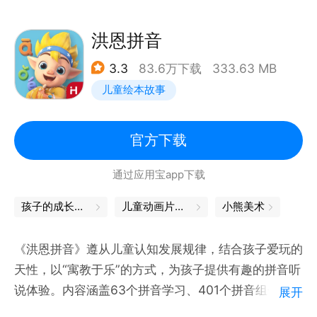
拼读练习、重难点讲解等丰富模块
洪恩拼音
【产品特色】
3.3
83.6万下载
333.63 MB
儿童绘本故事
1、丰富趣味互动 轻松自主学习
120+定制互动，让孩子在丰富有趣的交互操作中轻松
官方下载
学、自主学
通过应用宝app下载
2、九大环节设计 攻克重点难点
孩子的成长，从这里起步
儿童动画片下载
小熊美术
为每个声母、韵母、整体认读音节定制9大环节，深度
《洪恩拼音》遵从儿童认知发展规律，结合孩子爱玩的
学习，扎实拼读写
天性，以“寓教于乐”的方式，为孩子提供有趣的拼音听
说体验。内容涵盖63个拼音学习、401个拼音组合、
展开
3、清晰口型示范 发音方法讲解
88个拼音儿歌等丰富内容。采用趣味交互形式，全方