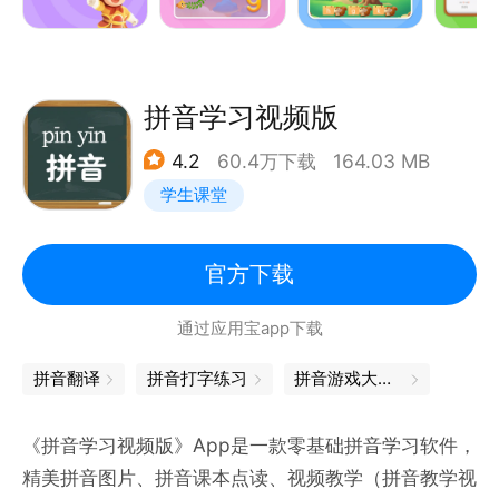
环，显著提升效果。
每个拼音字母教学环节都植入趣味互动，用动画+触控
让孩子3秒进入状态。激发孩子主动性，家长放心。
看口型学发音：独特的动态口型演示系统，发音要点看
拼音学习视频版
得见、学得快，孩子跟读更准确。
4.2
60.4万下载
164.03 MB
学生课堂
【更多功能】
智能练习：包含63个拼音专项练习，根据孩子进度提
供智能练习，家长还能自定义定制专项。
官方下载
拼音宝典：直观展示孩子进度，发音、写字、拼读一键
通过应用宝app下载
直达。
健康保护：默认设置使用时间，超时需要家长干预，避
拼音翻译
拼音打字练习
拼音游戏大闯关
免孩子过度使用软件。
《拼音学习视频版》App是一款零基础拼音学习软件，
《悟空拼音》助力孩子打下拼音基础，《悟空识字》带
精美拼音图片、拼音课本点读、视频教学（拼音教学视
领孩子认识汉字，《悟空阅读》引导孩子逐步实现自主