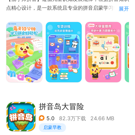
点精心设计，是一款系统且专业的拼音启蒙学习软件以
展开
“寓教于乐”的方式，给孩子提供有趣的拼音学习体验，
帮助孩子掌握拼音认知、发音、拼音拼读、书写、掌握
拼音重难点，为孩子的拼音学习打下坚实的基础。
产品特色
1.【趣味学习】寓教于乐，学拼音更轻松！拼音字母音
形演绎、拼音声调小车、拼音字母描红、语音交互，
50+种趣味学拼音游戏，激发孩子对拼音的学习兴趣，
加上拼音记忆。
2.【内容全面】含23个声母、24个韵母、16个整体认
读音节，33个拼音重难点真人解读，600多个搞拼音
拼读，0基础轻松掌握拼音知识点。
拼音岛大冒险
3.【科学体系】
5.0
82.3万下载
24.66 MB
认、读、写、拼、练五大拼音学习模块，拼音拼读规律
启蒙早教
由浅入深、循序渐进，更有600+拼组读音、生字词