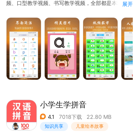
频、口型教学视频、书写教学视频，全部都是本地视
展开
阅读。悟空系列，专注孩子启蒙教育十几年，助力孩子
频，不需要流量）、拼音描红、拼音笔顺演示、拼音考
成长每一天。
试，是学习拼音字母的好帮手。所有的数据均不需要网
络不需要下载。
联系我们：
产品特点：
客服电话：400-666-3016
1.精美图片。以生动活泼的图片搭配拼音字母，图文结
合，容易识记。
2.视频教学（包括：拼音教学视频、口型教学视频、书
写教学视频）。离线免流量。专门针对幼儿年龄特点精
心设计，全新动画制作，生动有趣，寓教于乐。全部本
地视频，不需要流量。
3.拼音课本点读。
小学生学拼音
4.拼音发音口型动画。
4.1
7018下载
22.80 MB
5.所有拼音都是真人发声。
知识共享
儿童绘本故事
6.拼音笔画演示、拼音描红。动态演示如何写拼音，教
你正确书写拼音。