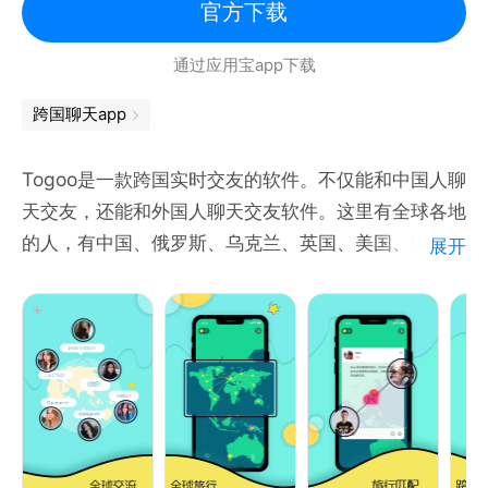
邮箱：worldtalk@zerophil.com
官方下载
由经验丰富的母语老师授课，针对你的语言学习弱点提
供专业帮助，协助你更好提升外语。
通过应用宝app下载
跨国聊天app
语言学习不再枯燥乏味。HelloTalk是学习和乐趣并存
的地方，现在加入我们还不晚！开启你的语言学习新篇
Togoo是一款跨国实时交友的软件。不仅能和中国人聊
章，体验与世界零距离的交流，现在就来HelloTalk
天交友，还能和外国人聊天交友软件。这里有全球各地
吧！和英语、日语、韩语、德语、法语、意大利语、西
的人，有中国、俄罗斯、乌克兰、英国、美国、韩国、
班牙语、葡萄牙语、阿拉伯语、泰语、越南语、俄语等
展开
日本、法国、巴西、葡萄牙、迪拜、菲律宾、越南、阿
等的外国人在线交流！
根廷、克罗地亚、摩洛哥等等100多个国家的朋友。
追求更极致的学习体验？试试HelloTalk VIP吧！
在这里，你可以和外国人视频聊天、语音聊天、文字聊
-- 享受无限翻译次数，直播间实时字幕
天，只需要用你的母语就能和外国人交友，不管是文字
-- 无限制的直播间/语聊房收听时长
聊天，还是视频交友，语音交友，都有实时翻译，不用
-- 每日更多认识新朋友机会，个性化筛选语伴
担心语言不通。
-- 解锁访客和附近的人特权，拓宽交友圈