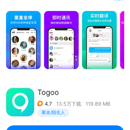
译，轻松与全球各地的人聊天交友。
► 多元化的外语直播
【主要功能】
HelloTalk精选外语主播在线视频教学、分享语言知识
①全球交友，认识来自不同国家的朋友；
和他们的海外生活。你不妨尝试上台，和外国友人一对
②支持文字、语音、视频聊天；
一视频对话，发音不标准、慢速、胆怯都没有关系，主
③选择自己喜欢的国家，找到自己喜欢的人；
播们会帮助你，纠正你的发音，梳理你的思路。要快速
④分享照片和视频，记录美好的生活，让全球的朋友
提升口语，一定要多开口，和外国人直接对话！
看到；
⑤支持英语、中文、法语、德语、意大利语、俄语、
► 国际化的朋友圈
日语、韩语、乌克兰语、越南语、西班牙语、葡萄牙语
HelloTalk刷不到底的信息流，汇集了千万条有关学
等100多种语言实时互译；
习、生活、文化的实时贴文，让你发现世界各地的新鲜
⑥赠送礼物给你心爱的人，吸引他/她的目光。
Togoo
事，深入了解各国文化习俗，在家就能看世界！要记得
多给有趣的贴文点点赞哦。
4.7
13.5万下载
119.89 MB
如果你有任何想法，欢迎联系我们
匿名/陌生人
微博：WorldTalk国际交友
► 丰富的语言课程
微信：WorldTalk国际交交
HelloTalk 还根据不同语言能力，量身打造专属课程，