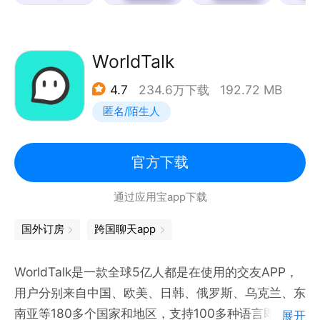
不论是主流语种，还是小众语种，不管你是备考四六
级、研究生、托福雅思、出国留学的学生党，还是外
企，外贸，想通过流利的外语达到职场晋升的上班族，
WorldTalk
在HelloTalk上都能找到符合你要求的语伴！
4.7
234.6万下载
192.72 MB
系统根据你的母语和语言水平进行智能匹配，还能通过
匿名/陌生人
年龄、地域、性别等多维度筛选理想语伴。通过自带的
翻译、音译等工具，无障碍表达更自信！
官方下载
► 沉浸式多人语聊房
通过应用宝app下载
如果你选择的是学英语，那你看到的每个语聊房里，都
汇集了世界各地学英语的伙伴们以及英语母语者们，一
国外订房
跨国聊天app
起讨论有意思的话题。这里只需要展示声音，对于社恐
达人十分友好。大家因兴趣相聚，可以自由的表达自
WorldTalk是一款全球5亿人都是在使用的交友APP，
己，分享生活。在培养语感的同时，学习地道语言表达
用户分别来自中国、欧美、日韩、俄罗斯、乌克兰、东
技巧。实测真的会上瘾！
南亚等180多个国家和地区，支持100多种语言即时翻
展开