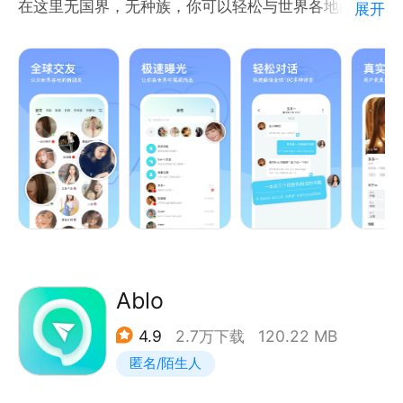
在这里无国界，无种族，你可以轻松与世界各地的人聊
展开
QQ群：676244282
天，随时随地的无障碍和外国人视频交友，语音交友。
邮箱：togoo@zerophil.com
支持多种语言实时翻译，和外国人沟通so easy!
WorldChat功能亮点：
【视频聊天】轻松和国外的人聊天，文字聊天，视频聊
天，语音聊天
【全球动态】成千上万条的全球动态，让你了解世界各
地的风土人情，世界各地的新鲜事
【真人交友】不相信是真正的外国人？可以直接邀请视
频通话，视频聊天交友，更直接，更真实的聊天交友
【实时翻译】怕和外国人聊天语言不通？不用担心，特
Ablo
有的翻译功能，支持多种语言，和外国友人沟通毫无压
4.9
2.7万下载
120.22 MB
力
匿名/陌生人
单身交友，陌生交友，网恋，异国恋来WorldChat国