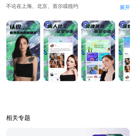
不论在上海、北京、首尔或纽约
展开
随时打开Hayed
跟韩国欧巴说声hello
跟纽约新朋友趣味唠嗑
简单、心动、惊喜本该如此美好
无国界、无种族，一起狂欢吧！
相关专题