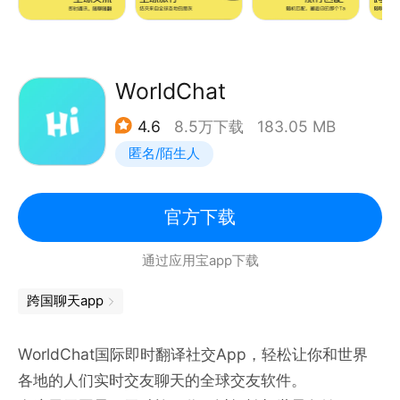
-- 可同时学习多达三门不同语言
在这里模拟旅行的形式交友，让你体验飞到各个国家旅
- 隐私政策: https://www.hellotalk.cn/privacy-
行交友。可以随机视频聊天匹配同性或者异性朋友。
policy
WorldChat
- 用户条款: https://www.hellotalk.cn/terms-of-
4.6
8.5万下载
183.05 MB
交朋友、脱单、谈恋爱、找对象、找女朋友、找男朋
service
匿名/陌生人
友，找个外国人谈场跨国网恋，恋爱奔现，上Togoo，
真实的全球社交聊天软件。
官方下载
深夜emo，深夜无聊，都可以在Togoo找到人聊天，
通过应用宝app下载
在Togoo不管白天还是黑夜都有全球友人在线陪你聊
天。
跨国聊天app
Togoo自带翻译工具，支持全球100多种语言即时翻
WorldChat国际即时翻译社交App，轻松让你和世界
译。
各地的人们实时交友聊天的全球交友软件。
如果你有任何想法，欢迎联系我们