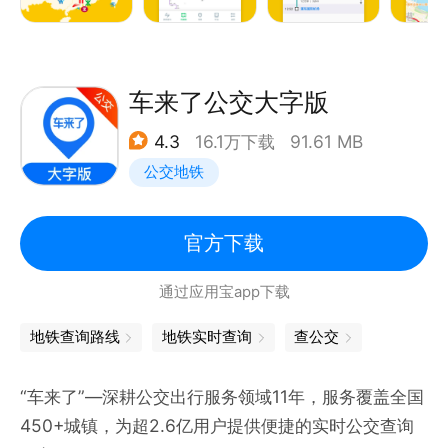
无需互联网连接即可使用。
4. 支持4种语言
English, 简体中文, 繁體中文, 日本語
车来了公交大字版
4.3
16.1万下载
91.61 MB
5. 覆盖53个城市
公交地铁
北京, 上海, 广州, 深圳, 香港, 澳门, 台北, 台中, 高雄,
长春, 长沙, 常州, 成都, 重庆, 滁州, 大连, 东莞, 佛山,
福州, 贵阳, 海宁, 杭州, 哈尔滨, 合肥, 呼和浩特, 济南,
官方下载
金华, 昆明, 兰州, 洛阳, 南昌, 南京, 南宁, 南通, 宁波,
通过应用宝app下载
青岛, 绍兴, 沈阳, 石家庄, 苏州, 太原, 台州, 天津, 乌鲁
木齐, 温州, 武汉, 芜湖, 无锡, 厦门, 西安, 许昌, 徐州,
地铁查询路线
地铁实时查询
查公交
郑州
“车来了”—深耕公交出行服务领域11年，服务覆盖全国
微信公众号：MetroManApp
450+城镇，为超2.6亿用户提供便捷的实时公交查询
邮箱： metromanchina@gmail.com