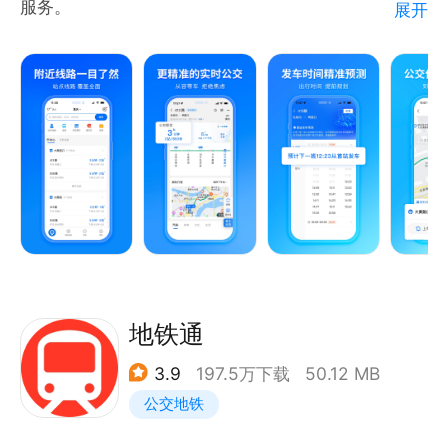
服务。
展开
【产品介绍】
实时公交
提供精准的实时车辆位置、到站时间、停靠站点等信
息，让“公交到哪了”心中有数，告别等车焦虑，从容出
行。
上/下车提醒
提供上/下车提醒设置，及上/下车到站语音提醒，不必
担心错过车、坐过站。
地铁通
发车预测
3.9
197.5万下载
50.12 MB
提供预计发车时间和历史发车时间，即使在首站候车，
公交地铁
也能知晓公交何时发车。