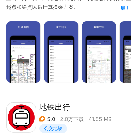
QQ群：645978762
起点和终点以后计算换乘方案。
展开
包括北京市,广州市,上海市,天津市,重庆市,沈阳市,南京
市,武汉市,成都市,西安市,石家庄市,太原市,郑州市,洛
阳市,许昌市,大连市,长春市,哈尔滨市,呼和浩特市,无锡
市,苏州市,徐州市,常州市,济南市,青岛市,合肥市,芜湖
市,滁州市,杭州市,宁波市,绍兴市,温州市,金华市,台州
市,福州市,厦门市,长沙市,湘潭市,湘西土家族苗族自治
州,深圳市,佛山市,东莞市,南宁市,南昌市,贵阳市,昆明
市,兰州市,南通市,乌鲁木齐市,香港特别行政区,澳门特
别行政区等城市。
【产品特色】
地铁出行
1、新版数据：今年新版地铁线路图和站点数据。
5.0
2.0万下载
41.55 MB
2、换乘方案：设置起点和终点，查看换乘方案。
公交地铁
3、附近站点：一键定位当前位置并显示距离附近站