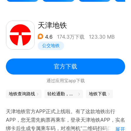
发车预测：提供预计发车时间和历史发车时间参考，即
使在首站候车也能知晓公交何时发车。
天津地铁
4.6
174.3万下载
123.30 MB
路线规划：提供公交、地铁、打车、骑行等多种换乘方
公交地铁
案对比，帮助用户在异地或其他陌生场景下快速找到合
适的出行方案。
官方下载
【已覆盖城市】
通过应用宝app下载
车来了与295家交通实体深度合作，是中国的实时公交
信息平台（按城市覆盖数计），已覆盖全国470+城
地铁查询路线
轻松通勤，准点查
地铁下载
镇。例如：重庆、天津、青岛、乌鲁木齐、深圳、沈
阳、广州、武汉、抚顺、南京、成都、佛山、西安、兰
天津地铁官方APP正式上线啦。有了这款地铁出行
州、北京、长春、大庆、贵阳、呼和浩特、宁波、吉
APP，您无需先购票再乘车，登录天津地铁APP，实名
林、齐齐哈尔、长沙、佳木斯、六盘水、鞍山、遵义、
绑卡后生成专属乘车码，对准闸机“二维码扫码口”轻轻
展开