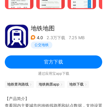
- 专业运维团队更新地铁信息，包括线路图，站点信
息、出口信息、卫生间信息、首末车时间、出口地图
等；
- 每天提供地铁的重要运营信息
地铁地图
4.0
2.3万下载
7.25 MB
3、功能强大
公交地铁
- 提供准确的换乘方案，包括乘车时间、早晚出发时间
提醒
- 查看附近的地铁站点、地铁线路，并支持直接搜索任
官方下载
意地址；提供起点/终点到地铁站的交通指引；
通过应用宝app下载
- 通过微信、微博、短信分享线路
- 收藏常用站点，并可设立“家”和“公司”
地铁查询路线
地铁购票app
地铁下载
--------------------------------------------------
【产品简介】
联系我们：
查看国内主要城市的地铁线路图和站点数据，支持设置