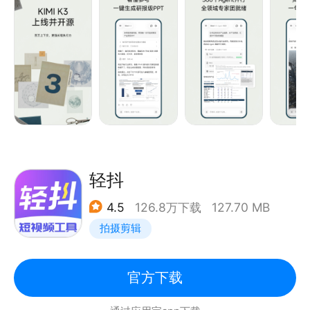
要的视觉风格。一键生成排版专业、高度个性化的
PPT。
- 游戏生成：输入一句话，就能生成3A级多人3D游
戏。能自主开发世界观、角色、关卡与战斗系统，反复
试玩、迭代打磨，光影与打击感全面在线。
- Agent 集群：无论是海量文献综述、全网深度调研，
还是超长行业研报撰写，它都能根据任务需求，现场调
度多达 300 个分身，并行处理 4000 个步骤，将原本
耗时的工作压缩至分钟级交付，实现 10 倍以上的效率
轻抖
提升。
4.5
126.8万下载
127.70 MB
- 插件：接入万得、同花顺、标普等权威插件，专业数
拍摄剪辑
据随调随用，分析结果更可信。
无论你是程序员、金融从业者、科研人员、学生，还是
官方下载
对AI好奇的所有人，Kimi K3旨在增强每一位专业人士