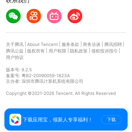
联系我们
的背景或选取相册自定义添加。
抠图美化：集成所有基础功能，抠图美化、裁剪、旋
转、场景、相框、等基础美图功能应有尽有；
设计师服务：专业设计师在线助力处理复杂繁琐图片，
提供详尽指导。
|
|
|
|
|
关于腾讯
About Tencent
服务条款
商务洽谈
腾讯招聘
保存及分享：保存效果图片到手机相册或分享到任意
|
|
|
|
|
腾讯公益
版权所有
用户权限
隐私政策
侵权投诉指引
APP， 快速方便。
用户协议
照片背景不喜欢？PS软件操作太难？想要轻松制作精
版本号:
9.2.5
美照片，赶快下载AI智能抠图软件吧！
备案号: 粤B2-20090059-1623A
主办者: 深圳市腾讯计算机系统有限公司
如果您在使用的过程中有任何问题以及建议，欢迎在
Copyright ©2021-2026 Tencent. All Rights Reserved
App内向我们反馈。
下载应用宝，领新人专享福利！
下载