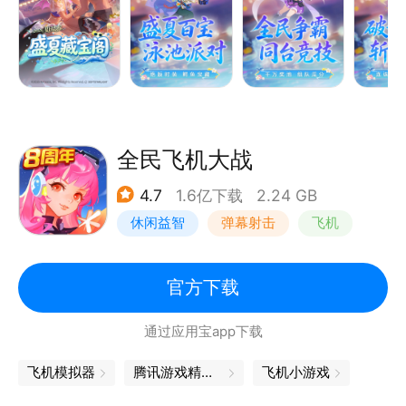
励多多奖品丰厚，增强社交和团队合作能力。
游戏爱好者不能错过的手游佳作，游戏玩法简单有趣，
休闲挂机轻松获取经验，加入帮派团队作战，友好社交
还能认识有趣的帮派好友，一同乐享游戏时光。
全民飞机大战
国风手游，传承经典，与游戏好友探索三界玩法，节日
4.7
1.6亿下载
2.24 GB
活动奖励丰厚，日常任务轻松开启，热血赛事丰厚奖
休闲益智
弹幕射击
飞机
卡通
官方下载
通过应用宝app下载
飞机模拟器
腾讯游戏精品汇聚，让你畅玩不停
飞机小游戏