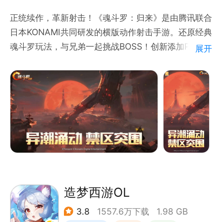
正统续作，革新射击！《魂斗罗：归来》是由腾讯联合
日本KONAMI共同研发的横版动作射击手游。还原经典
魂斗罗玩法，与兄弟一起挑战BOSS！创新添加PVP竞
展开
技实现1V1、3V3实时对战；丰富的弹幕及武器带你挑
战万变战场；延续经典双人模式，全民组队火力全开！
精英集结，王者归来，让我们一起战斗，并肩打通关！
造梦西游OL
3.8
1557.6万下载
1.98 GB