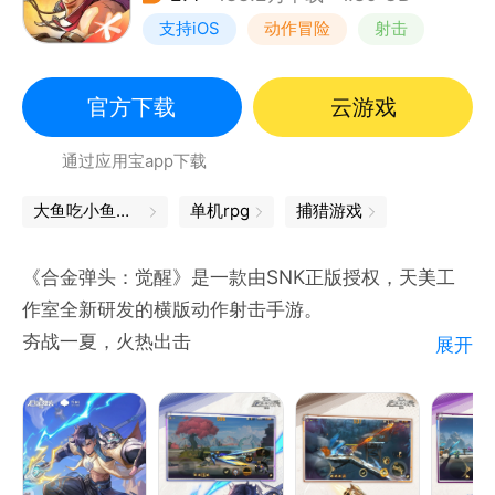
支持iOS
动作冒险
射击
街机
官方下载
云游戏
通过应用宝app下载
大鱼吃小鱼下载
单机rpg
捕猎游戏
《合金弹头：觉醒》是一款由SNK正版授权，天美工
作室全新研发的横版动作射击手游。
夯战一夏，火热出击
展开
①新英雄----燕然
他摒弃捷径，将千万次挥枪化作守护队友的坚盾与利
刃，誓用汗水铸就属于自己的传说。