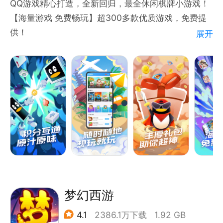
QQ游戏精心打造，全新回归，最全休闲棋牌小游戏！
【海量游戏 免费畅玩】超300多款优质游戏，免费提
供！
展开
【经典棋牌 原汁原味 】欢乐斗地主等全民经典棋牌游
戏，原汁原味好玩的停不下来！
【无需下载 即点即玩】无需等待下载，不占内存，随
时随地想玩就玩！
【休闲游戏 轻快体验】轻休闲游戏，让玩家轻松畅玩
其中，百玩不厌！
【丰厚礼包 助你超神】Q币/蓝钻/视频会员/多种游戏
礼包，周周免费领！
QQ游戏已诞生19年，最具情怀经典全民休闲棋牌游戏
平台，无处不在的快乐，尽在QQ游戏！
梦幻西游
4.1
2386.1万下载
1.92 GB