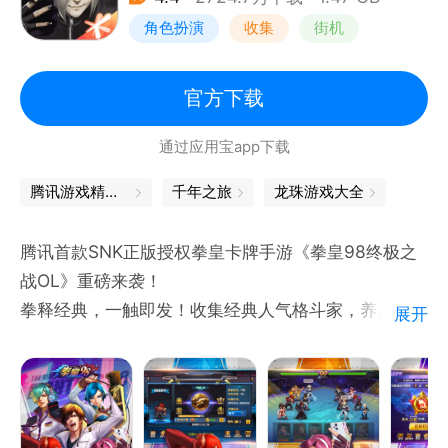
角色扮演
收集
街机
拳皇
官方下载
通过应用宝app下载
腾讯游戏精品汇聚，让你畅玩不停
千年之旅
龙珠游戏大全
腾讯首款SNK正版授权拳皇卡牌手游《拳皇98终极之
战OL》重磅来袭！
拳释经典，一触即发！收集经典人气格斗家，养成最强
展开
拳皇阵容。突破传统卡牌战斗模式，创新的连击战斗给
你带来畅爽体验。丰富的养成系统，多彩的格斗家搭
配，精准的还原度，梦回那些曾经一起经历的拳皇岁
月！