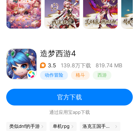
客服QQ： 800084487
玩家论坛：https://buluo.qq.com/p/barindex.html?
bid=295627
造梦西游4
3.5
139.8万下载
819.74 MB
动作冒险
格斗
西游
横版过关
官方下载
通过应用宝app下载
类似dnf的手游
单机rpg
洛克王国手游下载