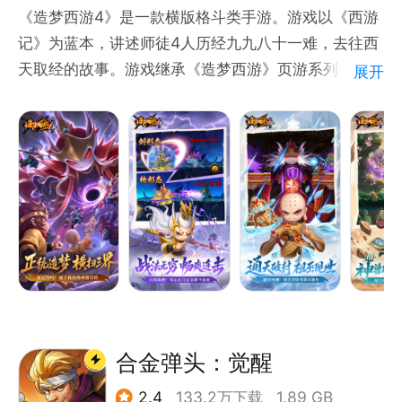
《造梦西游4》是一款横版格斗类手游。游戏以《西游
记》为蓝本，讲述师徒4人历经九九八十一难，去往西
天取经的故事。游戏继承《造梦西游》页游系列血统，
展开
为玩家创造酣畅的战斗体验！相比于造梦西游4网页
版，手机版增加更多新颖的玩法。而与此同时，还在原
有的基础上又开放出更多的BOSS、法宝以及坐骑。大
神操作，疯狂连击，等你来战！
合金弹头：觉醒
2.4
133.2万下载
1.89 GB