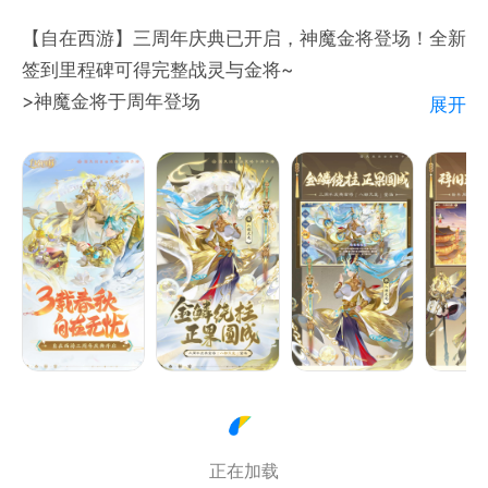
【自在西游】三周年庆典已开启，神魔金将登场！全新
签到里程碑可得完整战灵与金将~
>神魔金将于周年登场
展开
首位拥有限定技能的神魔金将即将上线，实力强劲横扫
三界，就等与您联手啦！
>三周年庆典福利满满
首日即送周年限定主城装扮，每日签到领取道具好礼，
幸运锦鲤还可获赠完整金将！
>累计签到得战灵金将
每日签到正式更新里程碑系统，完成目标可入手完整战
灵、金将等珍稀奖励~
>自在服周年同步开启
自在服准时开启，入驻领取超多豪礼！首日签到可得八
大红将任选！5级入手整月月卡特权，还有升级礼包等
正在加载
更多内容~