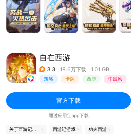
②新武器----双持转轮枪
命中施加【碎甲】削弱防御，触发异常即刻倾泻弹药，
引爆累计伤害，兼顾破防与爆发收割。
③载具觉醒----紫曜龙骑
炫彩涂装均采用最高端的光能涂漆，使载具能在休闲行
自在西游
驶模式下长时间保持能量充盈。
3.3
18.6万下载
1.01 GB
策略
卡牌
西游
中国风
④玩法更新----武器大师赛
“武器大师赛”全新关卡，指挥官可以在关卡中体验悬湖
文明、湖底遗迹、鲲鹏栖息之地，感受上古时第一大泽
官方下载
的古朴文明风光。
通过应用宝app下载
关于西游记的游戏
西游记游戏
功夫西游