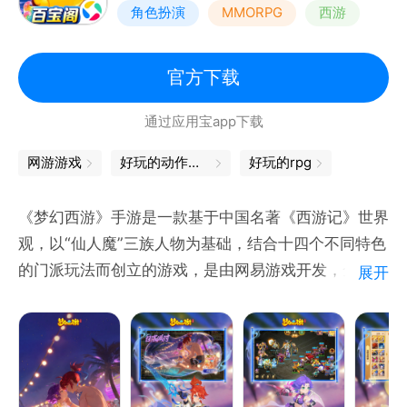
角色扮演
MMORPG
西游
自由交易
官方下载
通过应用宝app下载
网游游戏
好玩的动作手游
好玩的rpg
《梦幻西游》手游是一款基于中国名著《西游记》世界
观，以“仙人魔”三族人物为基础，结合十四个不同特色
的门派玩法而创立的游戏，是由网易游戏开发，全球超
展开
过一亿玩家都在玩的国民级回合制手游。
【玩家好评】
最受欢迎的国风游戏之一，画面精美，音效逼真，玩法
丰富多样。角色门派自由选择，提升实力参与比赛，奖