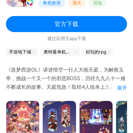
角色扮演
通关
冒险
剧情
官方下载
通过应用宝app下载
手游地下城
奥特曼单机游戏
好玩的rpg
《造梦西游OL》讲述悟空一行人大闹天庭，为解救玉
帝，挑战一个又一个的邪恶BOSS，历经九九八十一难
不断成长的故事。天庭危急！取经4人组杀上九重天，
展开
汇集在南天门下。人间、地府、天庭这些艰难险阻怎么
可能挡住他们的脚步。看着那些邪恶的BOSS倒在自己
的脚下，英雄披坚执锐屹立山头，俯瞰苍生和平安乐，
余愿足矣。这就是我们的造梦旅途，我们的造梦西游！
玩家Q群： 470447917（加群索取礼包哦）