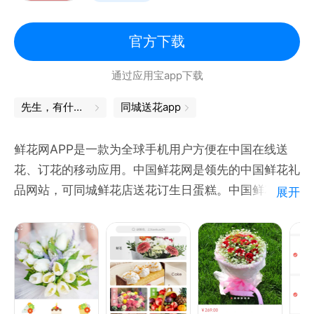
货物并派发给司机，解放司机双手。
【商城服务】提供专业的车辆商品，为司机朋友提供味
官方下载
美价廉的车用品。
通过应用宝app下载
【订单保险】每个订单都能购买单独的保险，给货物增
加一份保障。
先生，有什么可以帮到您
同城送花app
-----联系沙师弟-----
客服电话：400-865-9888
鲜花网APP是一款为全球手机用户方便在中国在线送
微信公众号：沙师弟货运云商
花、订花的移动应用。中国鲜花网是领先的中国鲜花礼
官方网站：www.shabro.cn
品网站，可同城鲜花店送花订生日蛋糕。中国鲜花网是
展开
全国销量稳居首位、鲜花速递首选知名品牌。中国鲜花
网提供24小时网上订花，全国1-3小时同城、异地鲜花
速递送花上门，送花网络遍及海内外6000城市。