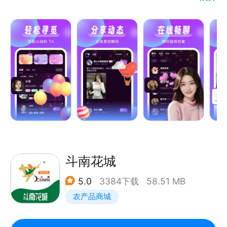
元的玩法带你找寻同城好友，快速满足你的社交需求；
分享生活动态，懂你的人会如约而至。
同城交友约会让你的交友充满别样情趣，快乐约单，默
默告别单身。
线上聊天、相识，视频见面、同城相伴。
聊天的妹子都经过了人工+系统双重认证，保证真人视
频交友，同城附近人资料在线查看，让你大胆交友，放
心畅聊！
同城来聊，找个同城妹子聊聊。
斗南花城
5.0
3384下载
58.51 MB
农产品商城