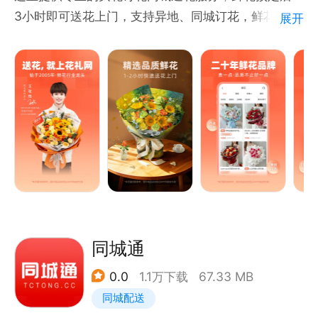
3小时即可送花上门，支持异地、同城订花，鲜花配送
展开
服务覆盖全国2000+城市。不用去花店,鲜花送到家!让
送花变得更简单！
花礼网拥有一支专业花艺师团队，持续打造备受欢迎的
原创鲜花和永生花等花艺产品；同时，联合众多知名品
牌，为您提供高品质鲜花、蛋糕、巧克力、口红香水、
饰品、创意礼品等，是一站式服务的鲜花网购和礼品选
购平台。
在花礼网，您可以订购任何场合所需要的鲜花和礼物，
如情人节、母亲节、七夕节、520、教师节、圣诞节、
同城通
生日纪念日、周年纪念日、恋爱纪念日、祝贺、道歉、
0.0
1.1万下载
67.33 MB
感谢、慰问、传递幸福...
同城配送