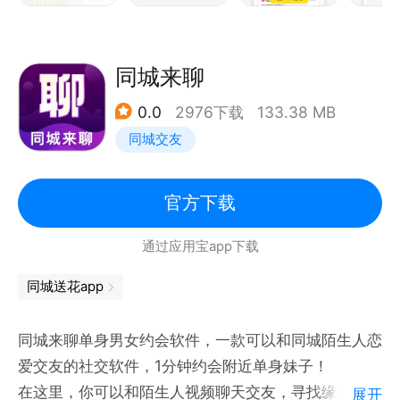
一键发单：
快速导入订单，下单、支付、接单、送达，全程快速省
时。
同城来聊
0.0
2976下载
133.38 MB
智能录入地址：
同城交友
提升发单效率，收发单地址预览，随时随地下单。
订单管理：
官方下载
便捷订单管理，订单信息一目了然，随时跟踪。
通过应用宝app下载
充值优惠：
同城送花app
余额支付便捷流畅，充值更送大额优惠，单单实惠，单
单放心。
同城来聊单身男女约会软件，一款可以和同城陌生人恋
爱交友的社交软件，1分钟约会附近单身妹子！
在这里，你可以和陌生人视频聊天交友，寻找缘分；多
展开