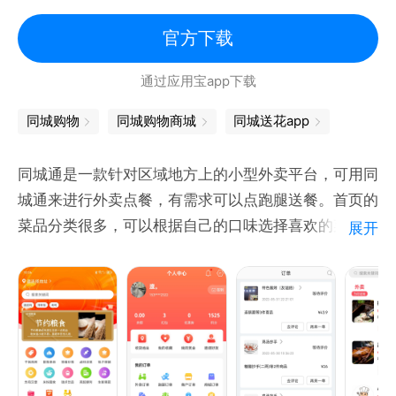
【品质鲜花】
官方下载
甄选优质新鲜花材，12道品控标准，确保鲜花品质稳
通过应用宝app下载
定如一；
同城购物
同城购物商城
同城送花app
【设计师甄选】
精选稀有花材高端鲜花，资深花艺师亲手制作，打造具
同城通是一款针对区域地方上的小型外卖平台，可用同
有设计感的原创鲜花，让您的鲜花与众不同；
城通来进行外卖点餐，有需求可以点跑腿送餐。首页的
菜品分类很多，可以根据自己的口味选择喜欢的菜品进
展开
【花品齐全】
行下单，满足用户的懒散日常。
玫瑰、百合、康乃馨、蓝色妖姬、向日葵、郁金香、永
生花...上千款新鲜时令花卉搭配，满足您各种场合的买
花需求；