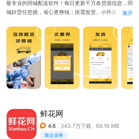
最专业的同城配送软件！每日更新千万条货源信息，同
城好货任您挑，省心更挣钱；按需发货、小件派送、整
展开
车派送、商城、行车助手、订单保险等在线服务功能，
是用户方便快捷接单与操作订单的得力助手。
-----功能亮点-----
【按需发货】按照货物体积计费，多点配送，更加智
能，价格更加优惠。
【小件派送】同城小件货物（0.5立方米以内），小件
货物价格更优惠。
【整车派送】包车配送,让货物体验包车的感觉。
【在线支付】支付宝支付，让用户的资金更加有保障。
【行车助手】里程计算，实时路况，车辆维修，违章查
询，周边服务站点
鲜花网
【车型类型】新型能源车的引入，节能更环保，全程无
4.6
343.7万下载
69.16 MB
污染。
政企业务
【智能接单】司机开启接单后，系统智能计算出其周围