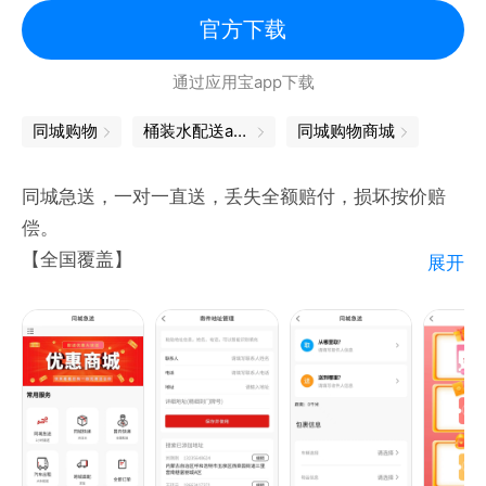
效果，保证您的尊贵体验。
官方下载
通过应用宝app下载
【实力品牌 | 口碑见证】
中国轻奢鲜花网，6年精致专属服务铸就轻奢品牌，口
同城购物
桶装水配送app
同城购物商城
口相传，力求每一位用户的满心满意。
同城急送，一对一直送，丢失全额赔付，损坏按价赔
偿。
一生只送一人！全新标准化流程，依托移动互联网技术
【全国覆盖】
展开
让鲜花定时配送、异地赠送鲜花变得简单，重塑买花、
同城急送现已覆盖全国300+以上城市，餐饮美食、鲜
订花、送花新体验，精选真正独特的鲜花店与鲜花产
花蛋糕、商品百货、文件数码，家具家电。100万+配
品，一切只为让你送出满意的浪漫。
送员在线取送，大件小件皆可配送。
【专业配送】
——Rosewin鲜花团队
专人直取直送，费用透明，订单信息全程跟踪掌握。
订花热线：400-0192-520
支持商家定制配送，合作配送，费用更加优惠。
【优质服务】