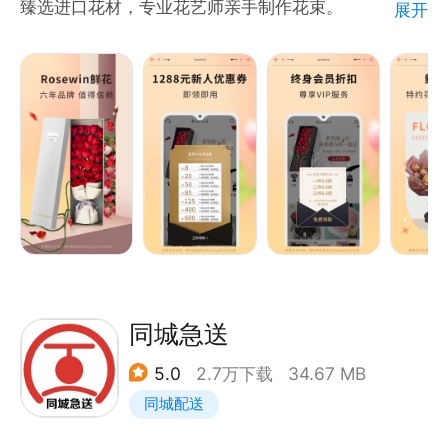
臻选进口花材，专业花艺师亲手制作花束。
展开
VIP客服一对一服务，全程尽享尊贵体验。
新用户下载登陆享1288元现金优惠券。
全国同城花店就近配送，异地送花更方便。
【奢宠品质 | 进口花材】
始终坚持甄选优质的鲜花花材，保证花材的纯正、新
鲜，确保花束的品质稳定如一。
【高端品位 | 倾爱甄选】
爱情纪念日、七夕节、白色情人节、生日送礼，预订鲜
花。可按照客人要求打造专属款式，每一束花都由专业
同城急送
花艺师亲手制作，匠心独具，给你专属宠奢浪漫。
5.0
2.7万下载
34.67 MB
同城配送
【尊贵服务 | 专人配送】
专属客服一对一服务，送花前花束直拍，提前知道花束