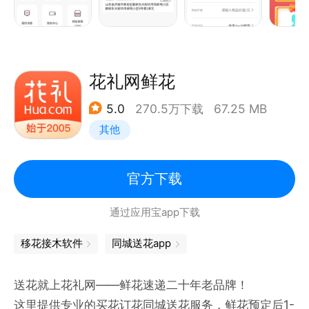
7*24小时专业客服，为您答疑，让您后顾无忧。
货物保价，丢失全额赔付，损坏按价赔偿。
全国统一官网：www.tcjskd.com
全国统一客服电话：400-690-0105
花礼网鲜花
微信小程序下单搜索：同城急送
5.0
270.5万下载
67.25 MB
微信公众号搜索：同城急送(TCJSJX)
其他
官方下载
通过应用宝app下载
移花接木软件
同城送花app
送花就上花礼网——鲜花速递二十年老品牌！
这里提供专业的买花订花同城送花服务，鲜花预定后1-