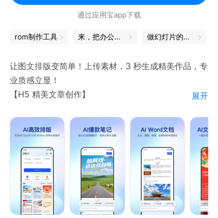
- 便捷分享，即刻传递情感
通过应用宝app下载
一键分享到微信、朋友圈、微博等社交平台，让你的精
彩瞬间轻松传递。与朋友们分享你的故事，迎来他们的
rom制作工具
来，把办公桌装进口袋里
做幻灯片的软件
赞赏与评论，拉近彼此的距离。
让图文排版变简单！上传素材，3 秒生成精美作品，专
- 打造“个人公众号”，成为美篇网红
业质感立显！
经营个人专栏与作品集，展示作家般的才华与创作。凭
【H5 精美文章创作】
展开
借独特才华，吸引10W+读者，成就美篇网红之路
图片、链接、文件，随手一丢，AI 帮你秒变为结构清
晰、排版高级的文章。支持导出为图片、二维码、文
微信公众号：美篇助手
件、H5，多渠道一键分享，轻松引爆传播。
微信小程序：美篇
【公众号排版神器】
官方微博：美篇App
输入主题，可选择制作“文章、图文”2种不同展示效果
的公众号，自带高级简约排版，还可一键同步至公众
号。 帮你轻松完成从写稿、排版到发布的全过程。
【小红书爆款生成器】