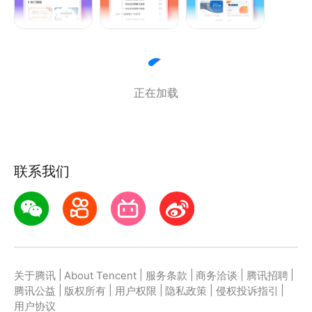
取内容并一键完成PPT生成。
2、专业级手机PPT编辑
- PPT制作：自由调整文本的字体、字号、行距和颜
正在加载
色，轻松美化幻灯片内容。
- PPT美化：轻松插入图片、图标和图形，丰富您的幻
灯片。
- 高效管理：支持页面的新增、删除、复制、排序，手
联系我们
机PPT编辑更高效。
- PPT播放：可在手机上直接预览与幻灯片播放。
3、海量精美PPT模板库
内置数万套精选PPT模板下载资源，涵盖年终总结、工
|
|
|
|
|
关于腾讯
About Tencent
服务条款
商务洽谈
腾讯招聘
作汇报、毕业答辩、商业计划书、个人简历、教师课
|
|
|
|
|
腾讯公益
版权所有
用户权限
隐私政策
侵权投诉指引
件、海报制作等全场景，支持一键下载模板到本地二次
用户协议