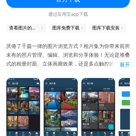
微信公众号：魔力相册（molixiangce）
通过应用宝app下载
魔力相册网站：www.molixiangce.com
查看图片的软件
图库免费下载
图库下载安装
厌倦了千篇一律的图片浏览方式？相片集为你带来前所
未有的照片管理、编辑、浏览和分享体验！无论是堆叠
式的相册封面、立体画廊效果，还是多点触控的流畅操
展开
作，每一处细节都为你量身定制，让你的照片焕发新
生！
核心亮点：
独特的视图方式：堆叠式相册、立体画廊、传统网格，
随心切换，让你的照片展示不再单调！
强大的投影功能：支持DLNA协议，轻松将照片投影到
电视或机顶盒上，与家人共享美好回忆！