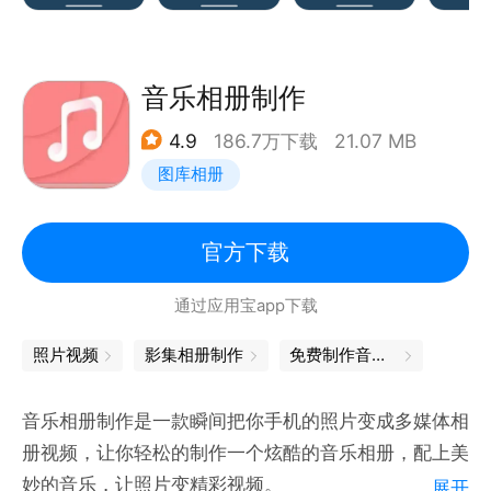
丰富的编辑工具：裁剪、特效、水印、PDF转图片，满
足你对照片的一切想象！
智能管理：批量操作、自定义相册、照片收藏，让你的
音乐相册制作
照片库井井有条！
4.9
186.7万下载
21.07 MB
流畅体验：十几种动画切换效果，多点触控缩放旋转，
图库相册
操作如行云流水！
为不一样的你设计
官方下载
摄影爱好者：用独特的画廊视图展示你的作品，让每一
通过应用宝app下载
张照片都成为艺术品！
家庭用户：投影功能让全家围坐一起，重温珍贵瞬间！
照片视频
影集相册制作
免费制作音乐相册
效率达人：批量操作和智能管理，节省你的每一秒时
间！
音乐相册制作是一款瞬间把你手机的照片变成多媒体相
相片集，专为追求个性与品质的你而生！
册视频，让你轻松的制作一个炫酷的音乐相册，配上美
妙的音乐，让照片变精彩视频。
展开