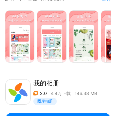
立即下载，开启全新的照片之旅！
关键词：电视，投影，图片， 浏览，相册，编辑, 收
【功能特点】
藏，自定义相册，PDF，格式转换，水印
一键套用，三步轻松制作精美音乐相册、视频相册、电
子相册、短视频、朋友圈视频、企业宣传相册、贺卡邀
请函等；
一键拼图，支持个性化编辑设计图片，丰富的文字和素
材，选择喜欢的模板即可生成精美主题拼图；
一键打印，拼好的海报支持便捷冲洗照片并邮寄上门；
一键生成精品贺卡邀请函，祝福、婚庆、开业、生日等
海量主题任君挑选；
一键设置铃声和彩铃，火热手机铃声、经典老歌、个性
我的相册
Diy彩铃，将喜欢的音乐设置成你的个性铃声，更加与
2.0
4.4万下载
146.38 MB
众不同更酷炫。
图库相册
【使用场景】