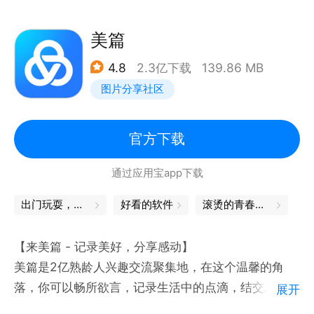
远程办公推荐
美篇
-远程会议，多人音频会议，对同份文档进行讨论、标
4.8
2.3亿下载
139.86 MB
记重点
图片分享社区
-多人编辑，大家一起写同一份文档
-共享文件夹，快速收集异地同事文件，永不过期
-WPS表单，远程打卡、信息统计分析工具
官方下载
通过应用宝app下载
WPS文字
-新建文字文档，并提供信纸、简历、合同等模板-打开
出门玩耍，这些App帮你省心
好看的软件
滚烫的青春，永远的心跳
26种文字格式文档，包括加密文档
-智能适应手机屏幕阅读
【来美篇 - 记录美好，分享感动】
-支持智能排版，文字段落、对象属性设置，插入图片
美篇是2亿熟龄人兴趣交流聚集地，在这个温馨的角
等编辑功能
落，你可以畅所欲言，记录生活中的点滴，结交志同道
展开
合的朋友，释放自我，互相学习，让生活变得更加多姿