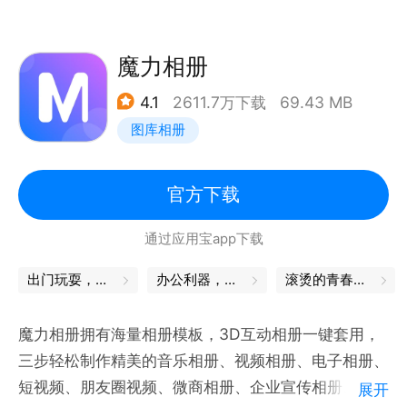
输入主题或素材，AI 自动生成风格契合、视觉精美的
小红书笔记，配文配图一步到位，自带爆款基因，支持
一键同步至小红书，堪称自媒体工作者的创作神器！
魔力相册
【专业 Word 文档生成】
4.1
2611.7万下载
69.43 MB
上传内容，AI 自动完成文字、图片、图表与排版，专
图库相册
业文档一键生成，让手机编辑更高效！
【与AI对话优化排版】
AI 小助手能主动捕捉你的意图，提供布局色彩、内容
官方下载
主题等建议，帮你快速打造更精致、更高级的作品。
通过应用宝app下载
【多端同步改】
手机、电脑无缝衔接，排版进度实时同步。随时随地随
出门玩耍，这些App帮你省心
办公利器，让工作更轻松
滚烫的青春，永远的心跳
心调整优化，让作品精益求精。
魔力相册拥有海量相册模板，3D互动相册一键套用，
三步轻松制作精美的音乐相册、视频相册、电子相册、
短视频、朋友圈视频、微商相册、企业宣传相册、贺卡
展开