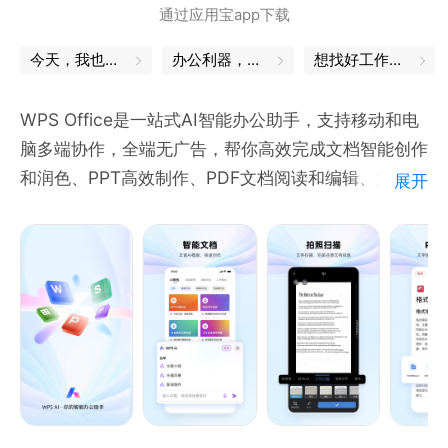
通过应用宝app下载
今天，我也是勇敢的打工人
办公利器，让工作更轻松
想找好工作？试试这款APP
WPS Office是一站式AI智能办公助手，支持移动和电
脑多端协作，全端无广告，帮你高效完成文档智能创作
和润色、PPT高效制作、PDF文档阅读和编辑、文件拍
展开
照扫描，稻壳模版库支持海量模版，覆盖丰富办公场
景。
安卓端办公软件，个人版免费使用
用户多:全球用户600,000,000
排名高:全球APP总榜同类产品榜首
体积小:只安装一个应用即可打开所有格式文档
云办公:免费云空间，安全高效，可以在任何设备.上及
时查看和编辑