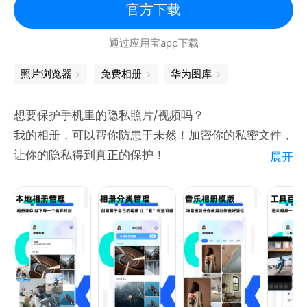
1.为您的另一半制作做一个示爱视频--收获爱情
官方下载
2.为您的家人把生活的点滴做成视频--收集回忆。
通过应用宝app下载
3.为您的宝宝做一个成长视频--收集成长
4.为您的婚纱照制作专业的婚庆视频(可以和影楼的效
照片浏览器
免费相册
华为图库
果相媲美)--婚姻的见证
5.为您把生活中的照片做成动感精美的视频短片--我型
想要保护手机里的隐私照片/视频吗？
我秀
我的相册，可以帮你防患于未然！加密你的私密文件，
6.为您的公司、产品、个人制作宣传片--自我营销
让你的隐私得到真正的保护！
展开
复用模版，快速制作属于自己的动感相册！
丰富的装裱素材，为照片添加相框！
具体功能：
1、相册回收站，删除的相片，移入回收站；
2、按照导入日期/创建日期自动排序文件；
3、支持批量导入/导出你的照片/视频；
4、可自定义相册封面和主题；