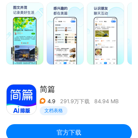
多彩。
- 海量模版、丰富音乐、百变字体，让创作更生动
厌倦了单调的黑白文字？不妨尝试为你的文章添加精美
模板，搭配动人音乐，挑选别致字体。节日、日常生
活、亲子、旅行……无数款式的模板随心选，热门金
曲、经典老歌、抒情音乐，丰富音乐库满足不同场景需
求。
- 兴趣交友，发现有缘之人
简篇
摄影、旅游、时尚爱美、琴棋书画、文学、艺术、运动
4.9
291.9万下载
84.94 MB
锻炼……在美篇，你将找到与你兴趣相投的知己。不再
文档表格
孤单追逐，有了志同道合的伙伴，一起探索兴趣的乐
趣，寻找共鸣的点，彼此激发更多创意。
官方下载