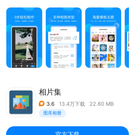
邀请函等。
【产品特点】
* 多种比例模板，横屏竖屏任意切换，短视频制作神
器；
* 海量音乐库资源，支持手机本地和PC端同步上传；
* 支持相册存储管理，想要的照片随时随地导入导出；
* 每周上新，专业设计团队精心打造多种类型炫酷主题
模板，如生日、亲子、宝宝、节假日、明星、情侣表
白、旅行记录、友谊岁月、同学聚会、婚礼现场、古风
文艺、影视剧等等；
相片集
3.6
13.4万下载
22.80 MB
==联系我们==
图库相册
我们重视每一位用户的建议反馈，努力把产品做得更
好！
QQ群：870026544
官方下载