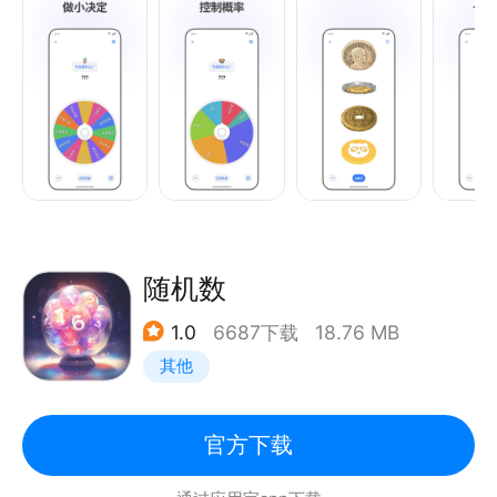
「每个选项都有利弊，道理我都懂！」
「没有最好的选择，也没有最坏的选择，我都明白！」
「但就是不知道怎么选！」
既然选哪个都差不多，就让小决定来帮你吧！
这个周末去哪玩？今天晚上吃什么？明天穿什么衣服
呢？
随机数
朋友聚会玩真心话大冒险？今天晚饭谁来请？
1.0
6687下载
18.76 MB
其他
用小决定都可以搞定！
功能：
官方下载