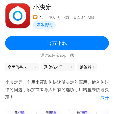
体验吧。
小决定
4.1
40.1万下载
62.04 MB
特性：
娱乐测试
1、转盘支持自动和手动滚动两种模式
2、支持转盘配色设置
3、支持大话骰(KTV喝酒摇骰子)
官方下载
4、掷骰子(摇色子)比点数比大小
通过应用宝app下载
5、指尖轮盘
6、不要点炸弹
今天的早八也要元气满满哦
真心话大冒险软件
抽签器
7、抛硬币
小决定是一个用来帮助你快速做决定的应用。输入你纠
结的问题，添加或者导入所有的选项，用转盘来快速决
定！
展开
天秤座的你纠结得不要不要的？