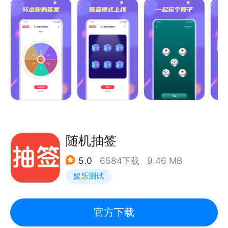
选择困难症的福星
喝酒游戏不再无聊
轰趴聚会都在玩的游戏
公司晨会互动团建游戏
朋友喝酒聚会再也不无聊
多款劲爆经典游戏，快和朋友一起尽情嗨翻全场吧！
小决定大转盘，能快速帮你做决定做选择，使你的生活
更有乐趣的一个小工具！
当你犹豫的时候,你可以用它来做选择。
随机抽签
今天晚上吃什么？
5.0
6584下载
9.46 MB
今天晚上做什么运动？
娱乐测试
周末去哪儿玩？
谁来做家务？
交给小决定好好选一个！
官方下载