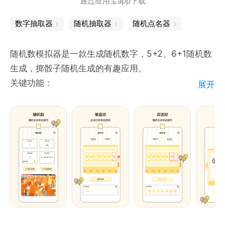
通过应用宝app下载
* 创建自己的小决定
* 指尖轮盘，动动手指就决定
数字抽取器
随机抽取器
随机点名器
* 生成随机数
* 内置丰富决定模板
随机数模拟器是一款生成随机数字，5+2、6+1随机数
* 为选项设置权重
生成，掷骰子随机生成的有趣应用。
* 多种转盘主题色
关键功能：
展开
* 不重复抽取选项
-在两个选择的数字之间选择一个随机数，且有不重复
随机结果的功能。 -欢乐5+2、6+1随机数生成。
抖音：@xiaojueding
-生成随机骰子。您能够生成多达 6 个骰子的随机结
快手：@xiaojueding
果。
小红书：@xiaojueding
-随机数记录，您的随机数可以备记录查询。
邮箱：tangsuanhq@gmail.com
随机生成器应用程序使用的示例：
- 和朋友聚会喝酒时。
- 想要试试手气来模拟抽奖。