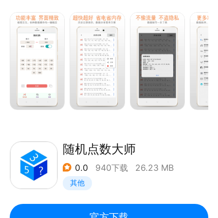
- 随机结果之间互不干扰，相互独立，做到每个数字生
成概率相等；
- 操作简单，启动速度快，界面简洁、大方、实用；
- 自由生成随机数字，功能性实用性俱佳，是大家学习
生活工作的实用工具！
【核心功能】
1、极小值、极大值可自由设定，支持负数，数据范围
在-999999999 - 999999999之间；
2、主界面快速设置极小极大值、所需随机数数量以及
是否允许重复；
随机点数大师
3、支持极简大批量生成、单个或批量复制以及结果求
0.0
940下载
26.23 MB
和；
其他
4、支持随机数结果的随机乱序、升序以及降序；
5、其他特色功能：文字大小、复制分隔符设置、音效
设置、筛选与排除功能、数据历史记录等。
官方下载