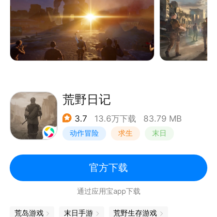
发掘这些怪物的弱点，
科研系统和野外生存探索等玩法等你来体验
在指挥官您的带领下，人类将重新崛起，这一次，将由
你吹响重启人类文明的号角！首发期间登录游戏将能领
取指挥部配给的专属补给礼包（含永久装饰、加速道具
等道具）等多重礼包，助您快速启航，愿人类荣光永
存！
荒野日记
3.7
13.6万下载
83.79 MB
动作冒险
求生
末日
荒野日记
官方下载
通过应用宝app下载
荒岛游戏
末日手游
荒野生存游戏