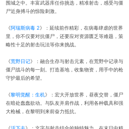
围城之中。丰富武器库任你挑选，精准射击，感受与僵
尸近身搏斗的惊险刺激。
《
阿瑞斯病毒 2
》：延续前作精彩，在病毒肆虐的世界
里，你不仅要对抗僵尸，还要应对资源匮乏等难题，策
略性十足的射击玩法等你来挑战。
《
荒野日记
》：融合生存与射击元素，在荒野中记录与
僵尸战斗的每一刻。打造基地，收集物资，用手中的枪
守护最后的希望。
《
黎明觉醒：生机
》：宏大开放世界，昼夜交替，僵尸
在暗处蠢蠢欲动。与队友并肩作战，利用各种载具和强
大枪械，在黎明到来前奋力抵抗。
《
活下去
》：文字与射击结合的独特魅力，在末日中精