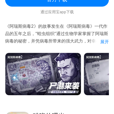
通过应用宝app下载
《阿瑞斯病毒2》的故事发生在《阿瑞斯病毒》一代作
品的五年之后，“蝗虫组织”通过生物学家掌握了阿瑞斯
病毒的秘密，并凭病毒所带来的强大武力，对幸存者进
展开
行残酷压榨与掠夺。主角尼克将带领众人反抗“蝗虫组
织”，重建属于自己的家园。
【丰富精彩的世界】
游戏拥有丰富多彩的场景与角色，有繁华热闹的小镇、
生机勃勃的森林、荒凉破败的社区、感染肆虐的军事基
地等众多场景等待你去探索冒险，你可以和各种各样的
角色互动，与精明市侩的商人交易、招募任劳任怨的工
人帮你工作、雇佣能力各异的战土和你井肩战斗，相信