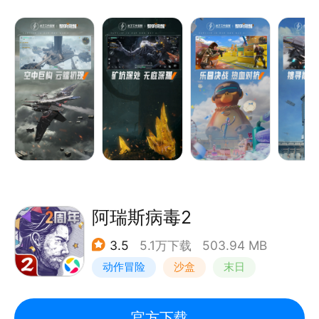
天气中求生。玩家需要密切关注自己的饥饿状态、体
型、精力、健康、水分乃至情绪，拟真的环境变化会对
人体指标产生实时影响；也需要勇敢地探索这块大陆，
学会制造工具、掌握各种武器、建造庇护所营地、寻找
生存伙伴，努力生存下去！
阿瑞斯病毒2
3.5
5.1万下载
503.94 MB
动作冒险
沙盒
末日
剧情
官方下载