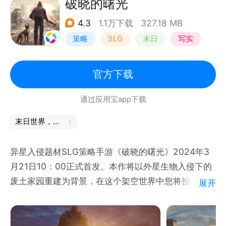
你一会喜欢这个精彩的世界。
破晓的曙光
4.3
1.1万下载
327.18 MB
【烧脑闻味的解谜】
策略
SLG
末日
写实
在某些场景中存在一些解密玩法，你可以通过不断的试
验或者缜密的推理来解开这些秘密，获得丰富的奖励。
官方下载
也有可能得知一些被尘封的故事。
通过应用宝app下载
【特色的武器和改造系统】
既然有战斗，那肯定少不了各种各样的武器啦，阿瑞斯
末日世界，你的选择决定生死
病毒2不仅有数量繁多的武器供你选择，还有改造系
统，你可以获取各种有趣的配件改造你的武器，使你在
异星入侵题材SLG策略手游《破晓的曙光》2024年3
战斗中所向披靡。
月21日10：00正式首发。本作将以外星生物入侵下的
废土家园重建为背景，在这个架空世界中您将扮演一个
展开
【挑战各种强大的BOSS】
幸存者基地的指挥官，带领人类重建文明、抗击敌人。
本作存在大量的精英怪物和挑战BOSS，这些BOSS各
游戏中与三消玩法相结合的创新战斗机制相信将能给你
具特色，你需要通过一次又一次的战斗磨炼你的技艺，
带来新颖的体验和畅快淋漓的爽感，更有丰富的城建、