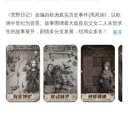
《荒野日记》改编自欧洲真实历史事件(黑死病)，以欧
洲中世纪为背景。故事围绕着大瘟疫后父女二人末世求
生的故事展开，剧情多分支发展，结局众多各不相同。
展开
剧情模式从八美德八条主线来诠释末日中的人性之美。
无尽模式中可以自由发展，无限探索，挑战探险生存极
限。组队玩法中可以招募十二使徒化身NPC伙伴，扶
助父女度过重重难关。还有丰富的游戏成就等你挑战。
日记是指用来记录其内容的载体，作为一种文体，属于
记叙文性质的应用文。
随着网络的日益发达，越来越多的事情被更完整的记载
了下来。
日记的形式也逐渐从最初的文字记录转变成声音、视频