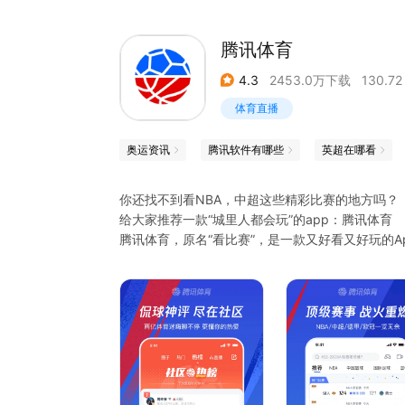
腾讯体育
4.3
2453.0万下载
130.72
体育直播
奥运资讯
腾讯软件有哪些
英超在哪看
你还找不到看NBA，中超这些精彩比赛的地方吗？
给大家推荐一款“城里人都会玩”的app：腾讯体育
腾讯体育，原名“看比赛”，是一款又好看又好玩的Ap
好看，是因为App在手，每赛季600场NBA比赛及
好玩，是这里还有实力和人气兼备的社区！在社区
论。进了社区，So easy！妈妈再也不担心我的体
别犹豫了，加入我们，腾讯体育，你值得拥有!
让我们一起High翻足篮，放肆吼出来！
更多精彩内容等待你的发现！