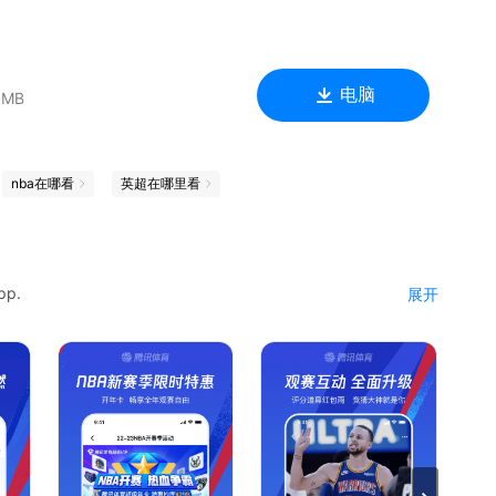
电脑
 MB
nba在哪看
英超在哪里看
p.
展开
海量赛事、F1、电子竞技
你可以与球星直接面对面对话、与球友开心斗嘴、与专家热烈讨
育学习啦！