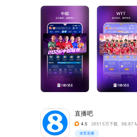
深唱将、新生代实力歌手以及跨界演员，打破职业
看!
热门赛事热血出击：中超、英超、西甲、德甲、意甲、
人气热剧追不停:《悬案》《野狗骨头》
热播影片尽享:《寒战1994》《10间敢死队》
热播综艺宅家看:《国乐无双》《天赐的声音第七季
【特色剧场 海量资源任你挑选】
好莱坞大片、高分经典TVB热剧、限免抗日大剧、
【人气动画 少儿动漫乐翻天】
《蜀山奇仙录第二季》《百鬼幼儿园第三季》《老蛇
【千路卫视高清直播 零时差畅看】
电视直播、央视
直播吧
4.5
2651.5万下载
98.87 
体育直播