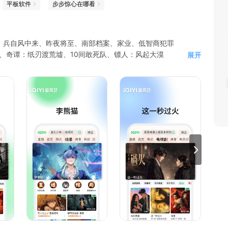
平板软件
步步惊心在哪看
、兵自风中来、昨夜将至、南部档案、家业、低智商犯罪
4、奇谭：纸刃渡荒墟、10间敢死队、镖人：风起大漠
展开
对决2026、姐姐当家第2季、种地吧第4季、天才厨人
患、三尺春、饲妖、当时只道是卿卿、牧野诡事之定魂灵珠
天邪神、搜神记、择天记、大主宰年番、鬼灭之刃、名侦探柯南
中国通史、与恐龙同行、航拍中国、舌尖上的中国、人间世
友记、真探、哥谭镇、小谢尔顿、太阳的后裔
先看、热门综艺、付费影片折扣、畅读小说。
杜比全景声、专属弹幕、下载加速、预约下载。
识、生日礼包、专属客服、等级权益红包、赠送好友