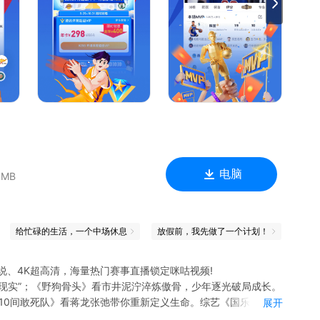
电脑
 MB
给忙碌的生活，一个中场休息
放假前，我先做了一个计划！
说、4K超高清，海量热门赛事直播锁定咪咕视频!
现实”；《野狗骨头》看市井泥泞淬炼傲骨，少年逐光破局成长。
《10间敢死队》看蒋龙张弛带你重新定义生命。综艺《国乐无双》
展开
代华语乐坛独有的声韵与风华；《天赐的声音第七季》看乐坛资