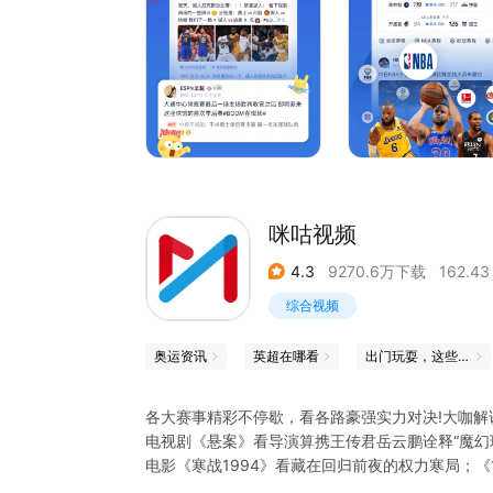
咪咕视频
4.3
9270.6万下载
162.43
综合视频
奥运资讯
英超在哪看
出门玩耍，这些App帮你省心
各大赛事精彩不停歇，看各路豪强实力对决!大咖解
电视剧《悬案》看导演算携王传君岳云鹏诠释“魔幻
电影《寒战1994》看藏在回归前夜的权力寒局；
看全新视角致敬岁月金曲、重塑音乐表达，绽放当