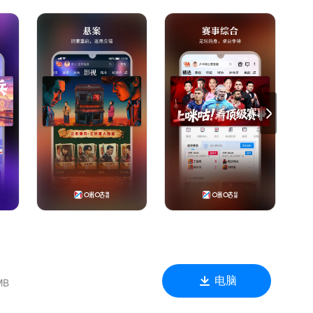
与风格的壁垒，带来多元碰撞的舞台表达。上咪咕视频，给你好
法甲、中网、NBA、WTT、UFC
》
二次元热血动漫持续更新中，等你来嗨!
修仙传》等与你乐享卡通时光!
电脑
MB