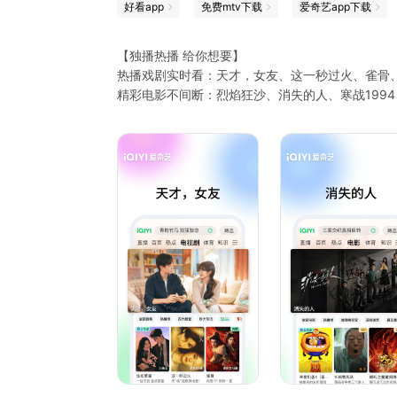
好看app
免费mtv下载
爱奇艺app下载
【独播热播 给你想要】
热播戏剧实时看：天才，女友、这一秒过火、雀骨
精彩电影不间断：烈焰狂沙、消失的人、寒战199
热门综艺看不停：喜剧之王单口季第3季、说唱巅峰
竖屏短剧随心刷：云鬓乱、最后一个道士、养敌为
动漫番剧随心换：择日飞升、李熊猫、航海王、逆
经典纪录片细品味：王羲之 从乌衣巷走向兰亭、
海外剧集尽情选：请回答1988、生活大爆炸、老
【VIP会员 尊享特权】
1、内容特权：院线新片、海量高分大片、热剧抢
2、观影特权：广告特权、1080P、帧绮映画、
3、身份特权：七端全屏通、畅享多会员、尊贵标