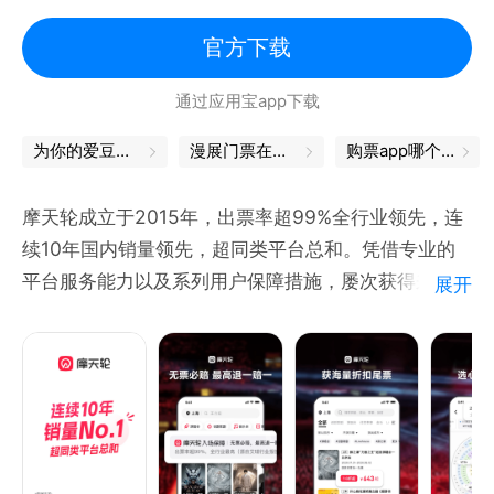
频
【爱艺之城，艺术电影的家】
官方下载
看艺术电影、影展、电影节就在“爱艺之城”
通过应用宝app下载
任何意见建议，请联系我们：
官方网站：http://taopiaopiao.com
为你的爱豆，打call吧
漫展门票在哪买
购票app哪个好
新浪微博：@淘票票
摩天轮成立于2015年，出票率超99%全行业领先，连
续10年国内销量领先，超同类平台总和。凭借专业的
平台服务能力以及系列用户保障措施，屡次获得来自政
展开
府、协会和媒体的多方认可。
【摩天轮入场保障，安心购票】
平台保障用户有票、票品相符及无额外收费，否则，用
户享最高“退一赔一”先行赔付。打开App查看完整摩天
轮入场保障内容。