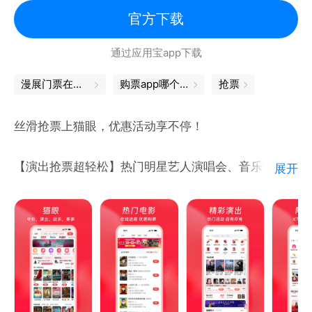
票价多数量合并支付，便捷的电子票兑换，给你棒棒哒
官方下载
订票体验！
通过应用宝app下载
【想•找我吐槽】
漫展门票在哪买
购票app哪个好
抢票
体验反馈：点击大麦App－设置，在“用户反馈”页面留
言即可。
丝滑抢票上猫眼，优惠活动享不停！
官方微博：关注新浪微博@大麦客户端。
【演出抢票超轻松】热门明星艺人演唱会、音乐节、电
展开
【星•热门演出】周杰伦、五月天、薛之谦、邓紫棋、
竞体育赛事、脱口秀、话剧音乐剧、休闲展览等演出订
张学友、蔡依林、汪峰、张艺兴、陈伟霆、鹿晗、田馥
票so easy，信息精准推送不迷路~
甄、草莓音乐节等热门演出陆续上架中，爱豆们要及时
订阅演出，看脸拼手速了！
【影讯更新快又全】电影购票、选座超便捷，最新影视
资讯统统有，票房口碑一眼知，还有明星见面会福利哟
~